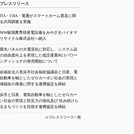
プレスリリース
EITA・CHA・電通がスマートホーム普及に関
る共同調査を実施
0MW級鶏糞専焼発電設備をみやざきバイオマ
リサイクル株式会社へ納入
陽光パネルの大電流化に対応し、システム設
の自由度向上を実現した低圧産業向けパワー
ンディショナの発売開始について
会福祉法人長浜市社会福祉協議会と日産、電
自動車を軸としたゼロカーボン社会の実現と
域福祉の推進に関する連携協定を締結
浜市と日産、電気自動車を軸としたゼロカー
ン社会の実現と防災力の強化及び 住み続けら
るまちづくりを目指す連携協定を締結
≫プレスリリース一覧