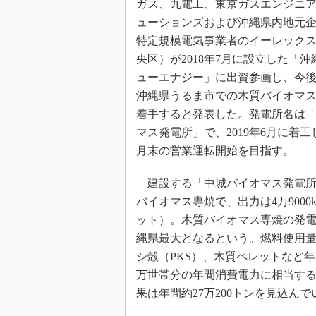
ガス、九電工、東京ガスエンジニ
ューションズおよび沖縄県内地元
特定規模電気事業者のイーレック
央区）が2018年7月に設立した「
ューエナジー」に出資参画し、今後
沖縄県うるま市での木質バイオマ
着手すると発表した。発電所名は
マス発電所」で、2019年6月に着工し
月末の営業運転開始を目指す。
建設する「中城バイオマス発電所
バイオマス専焼で、出力は4万9000
ット）。木質バイオマス専焼の発
縄県最大となるという。燃料使用
シ殻（PKS）、木質ペレットなど年
万世帯分の年間消費電力に相当する約
果は年間約27万200トンを見込んで