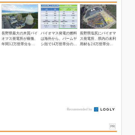
長野県最大の木質バイ
バイオマス発電の燃料
長野県塩尻にバイオマ
オマス発電所が稼働、
は海外から、パームヤ
ス発電所、県内の未利
年間3.2万世帯分を発
シ殻で14万世帯分の電
用材を2.6万世帯分の
電
力を作る
電力に
Recommended by
PR