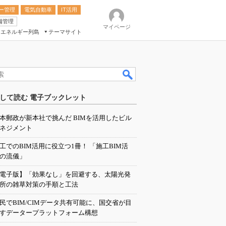
ー管理
電気自動車
IT活用
備管理
マイページ
エネルギー列島
テーマサイト
eek
ション総合展
して読む 電子ブックレット
ク
本郵政が新本社で挑んだ BIMを活用したビル
ネジメント
工でのBIM活用に役立つ1冊！ 「施工BIM活
の流儀」
電子版】「効果なし」を回避する、太陽光発
所の雑草対策の手順と工法
民でBIM/CIMデータ共有可能に、国交省が目
すデータープラットフォーム構想