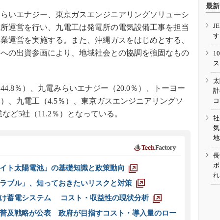
最新
らいエナジー、東京ガスエンジニアリングソリューシ
J
電所運営を行い、九電工は発電所の電気設備工事を担当
す
事業運営を実施する。また、沖縄ガスをはじめとする、
業への出資参画により、地域社会との協調を強固なもの
1
ス
太
.8％）、九電みらいエナジー（20.0％）、トーヨー
計
8％）、九電工（4.5％）、東京ガスエンジニアリングソ
コ
など5社（11.2％）となっている。
社
気
地
長
ボ
イト太陽電池」の基礎知識と政策動向
れ
ラブル」、知っておきたいリスクと対策
向け蓄電システム コスト・収益性の現状分析
普及戦略が公表 政府が目指すコスト・導入量のロー