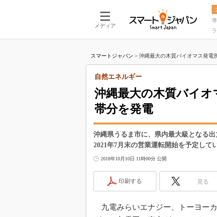
導
メディア
ラ
スマートジャパン
>
沖縄最大の木質バイオマス発電所が2
自然エネルギー
沖縄最大の木質バイオマ
帯分を発電
沖縄県うるま市に、県内最大級となる出力
2021年7月末の営業運転開始を予定して
2018年10月10日 11時00分 公開
印刷する
見る
九電みらいエナジー、トーヨーカ