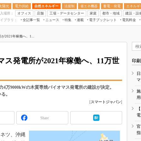
太陽光
電力供給
自然エネルギー
法規制
省エネ機器
蓄電・発電
エネルギ
入場所：
オフィス
店舗
工場・データセンター
家庭
都市・地域
建設・設
イブラリ：
全記事一覧
ニュース
特集
連載
電子ブックレット
電気料金
スマートエネルギーW
021年稼働へ、1...
住宅・都市イノベー
太陽光発電運用
新電力
ス発電所が2021年稼働へ、11万世
印刷
電気料金ガイドブッ
日
空調特集
マ
BEMS
4万9000kWの木質専焼バイオマス発電所の建設が決定。
施
いる。
キーワード解説
用
[
スマートジャパン
]
【
電
Share
官
指
ネツ、沖縄