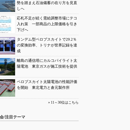
勢を踏まえ石油備蓄の在り方を見直
しへ
応札不足が続く需給調整市場にテコ
入れ策 一部商品の上限価格を引き
下げへ
タンデム型ペロブスカイトで29.2％
の変換効率、トリナが世界記録を達
成
離島の通信塔にカルコパイライト太
陽電池 東京ガスが施工技術を提供
ペロブスカイト太陽電池の性能評価
を開始 東北電力と倉元製作所
» 11～30位はこちら
会/注目テーマ