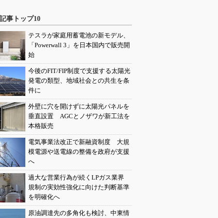
記事トップ10
テスラが家庭用蓄電池の新モデル、
「Powerwall 3」を日本国内で販売開
始
今後のFIT/FIP制度で支援する太陽光
発電の類型、地域社会との共生を条
件に
外壁に穴を開けずに太陽光パネルを
垂直設置 AGCとノザワが新工法を
本格販売
電気事業法改正で新融資制度 大規
模電源や送電線の整備を政府が支援
へ
過大な営業行為が続くLPガス業界
規制の実効性強化に向けた判断基準
を明確化へ
原油調達先の多角化も検討、中東情