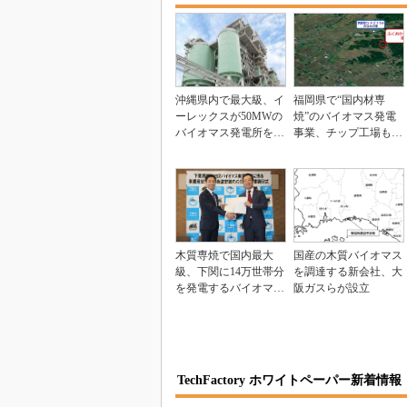
沖縄県内で最大級、イ
福岡県で“国内材専
ーレックスが50MWの
焼”のバイオマス発電
バイオマス発電所を建
事業、チップ工場も併
設へ
設
木質専焼で国内最大
国産の木質バイオマス
級、下関に14万世帯分
を調達する新会社、大
を発電するバイオマス
阪ガスらが設立
発電所
TechFactory ホワイトペーパー新着情報