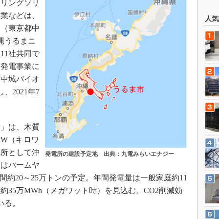
アリングソリ
企業などは、
人気
ス（東京都中
沖縄うるまニ
11社共同で
ス発電事業に
「中城バイオ
、2021年7
」は、木質
kW（キロワ
電所として沖
発電所の建設予定地 出典：九電みらいエナジー
量はパームヤ
間約20～25万トンの予定。年間発電量は一般家庭約11
35万MWh（メガワット時）を見込む。CO2削減効
いる。