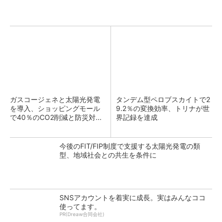
ガスコージェネと太陽光発電
タンデム型ペロブスカイトで2
を導入、ショッピングモール
9.2％の変換効率、トリナが世
で40％のCO2削減と防災対...
界記録を達成
今後のFIT/FIP制度で支援する太陽光発電の類
型、地域社会との共生を条件に
SNSアカウントを着実に成長。実はみんなココ
使ってます。
PR(Dreaw合同会社)