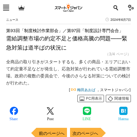
ニュース
2024年6月7日
第93回「制度検討作業部会」／第97回「制度設計専門会合」
需給調整市場の約定不足と価格高騰の問題――緊
急対策は道半ばの状況に
（3/4 ページ）
全商品の取り引きがスタートするも、多くの商品・エリアにおい
て約定量不足などが発生し、応急対策が行われている需給調整市
場。政府の複数の委員会で、今後のさらなる対策についての検討
が行われた。
[
梅田あおば
，スマートジャパン]
PC用表示
関連情報
Share
Post
LINE
Hatena
前のページへ
次のページへ