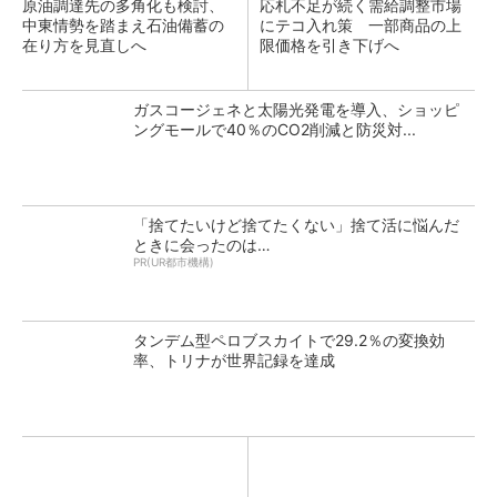
原油調達先の多角化も検討、
応札不足が続く需給調整市場
中東情勢を踏まえ石油備蓄の
にテコ入れ策 一部商品の上
在り方を見直しへ
限価格を引き下げへ
ガスコージェネと太陽光発電を導入、ショッピ
ングモールで40％のCO2削減と防災対...
「捨てたいけど捨てたくない」捨て活に悩んだ
ときに会ったのは…
PR(UR都市機構)
タンデム型ペロブスカイトで29.2％の変換効
率、トリナが世界記録を達成