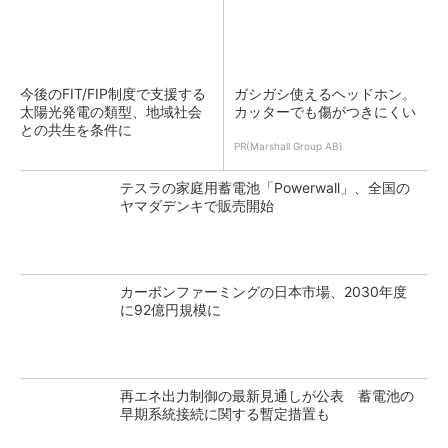
今後のFIT/FIP制度で支援する
ガシガシ使えるヘッドホン。
太陽光発電の類型、地域社会
カッターでも傷がつきにくい
との共生を条件に
PR(Marshall Group AB)
テスラの家庭用蓄電池「Powerwall」、全国の
ヤマダデンキで販売開始
カーボンファーミングの日本市場、2030年度
に92億円規模に
再エネ出力制御の最新見通しが公表 蓄電池の
早期系統接続に関する暫定措置も