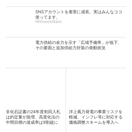
SNSアカウントを着実に成長。実はみんなココ
使ってます。
PR(Dreaw合同会社)
電力供給の余力を示す「広域予備率」が低下、
その要因と追加供給力対策の発動状況
非化石証書の24年度初回入札
洋上風力発電の事業リスクを
は約定量が急増、高度化法の
軽減、インフレ等に対応する
中間目標の達成率は9割超に
価格調整スキームを導入へ