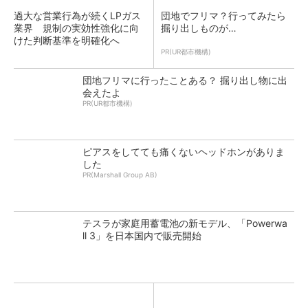
過大な営業行為が続くLPガス
団地でフリマ？行ってみたら
業界 規制の実効性強化に向
掘り出しものが…
けた判断基準を明確化へ
PR(UR都市機構)
団地フリマに行ったことある？ 掘り出し物に出
会えたよ
PR(UR都市機構)
ピアスをしてても痛くないヘッドホンがありま
した
PR(Marshall Group AB)
テスラが家庭用蓄電池の新モデル、「Powerwa
ll 3」を日本国内で販売開始