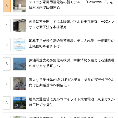
テスラが家庭用蓄電池の新モデル、「Powerwall 3」を
日本国内で販売開始
外壁に穴を開けずに太陽光パネルを垂直設置 AGCとノ
ザワが新工法を本格販売
応札不足が続く需給調整市場にテコ入れ策 一部商品の
上限価格を引き下げへ
原油調達先の多角化も検討、中東情勢を踏まえ石油備蓄
の在り方を見直しへ
過大な営業行為が続くLPガス業界 規制の実効性強化に
向けた判断基準を明確化へ
離島の通信塔にカルコパイライト太陽電池 東京ガスが
施工技術を提供