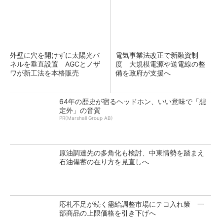
外壁に穴を開けずに太陽光パ
電気事業法改正で新融資制
ネルを垂直設置 AGCとノザ
度 大規模電源や送電線の整
ワが新工法を本格販売
備を政府が支援へ
64年の歴史が宿るヘッドホン、いい意味で「想
定外」の音質
PR(Marshall Group AB)
原油調達先の多角化も検討、中東情勢を踏まえ
石油備蓄の在り方を見直しへ
応札不足が続く需給調整市場にテコ入れ策 一
部商品の上限価格を引き下げへ