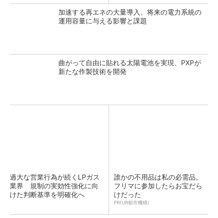
加速する再エネの大量導入、将来の電力系統の
運用容量に与える影響と課題
曲がって自由に貼れる太陽電池を実現、PXPが
新たな作製技術を開発
過大な営業行為が続くLPガス
誰かの不用品は私の必需品。
業界 規制の実効性強化に向
フリマに参加したらお宝だら
けた判断基準を明確化へ
けだった
PR(UR都市機構)