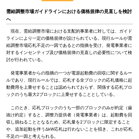
需給調整市場ガイドラインにおける価格規律の見直しを検討
へ
現在、需給調整市場における支配的事業者に対しては、ガイド
ラインにより一定の価格規律が設けられている。現行ルールが需
給調整市場応札不足の一因であるとの指摘を受け、発電事業者に
対するインセンティブ及び価格規律の見直しの必要性について検
討が行われている。
発電事業者からの指摘の一つが電源起動費の回収に関するルー
ルであり、現行ルールでは、応札する全ブロックの応札価格に起
動費用を上乗せすることは認められておらず、関係する応札ブロ
ックのうち最大2ブロックに上乗せすることとしている。
このとき、応札ブロックのうち一部のブロックのみが約定（⻭
抜け約定）すると、調整力提供者（発電事業者）は、起動費を回
収し損ねることとなるため、応札量を2ブロックに限定すること
や、追加起動を伴うΔkW応札は行わないことを招き、これが応札
不足の一因と考えられる。