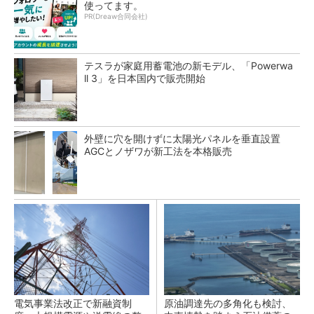
使ってます。
PR(Dreaw合同会社)
テスラが家庭用蓄電池の新モデル、「Powerwa
ll 3」を日本国内で販売開始
外壁に穴を開けずに太陽光パネルを垂直設置
AGCとノザワが新工法を本格販売
電気事業法改正で新融資制
原油調達先の多角化も検討、