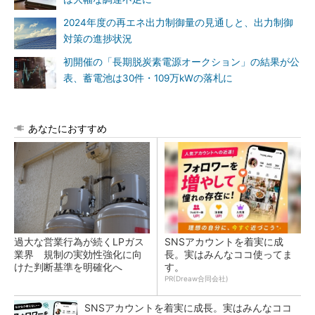
2024年度の再エネ出力制御量の見通しと、出力制御
対策の進捗状況
初開催の「長期脱炭素電源オークション」の結果が公
表、蓄電池は30件・109万kWの落札に
あなたにおすすめ
過大な営業行為が続くLPガス
SNSアカウントを着実に成
業界 規制の実効性強化に向
長。実はみんなココ使ってま
けた判断基準を明確化へ
す。
PR(Dreaw合同会社)
SNSアカウントを着実に成長。実はみんなココ