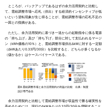
ところが、バックアップであるはずの余力活用契約と比較し
て、需給調整市場へ応札（供出）する経済的インセンティブが低
いという逆転現象が生じ得ることが、需給調整市場の応札不足の
一因との指摘がある。
ただし、余力活用契約に基づき一送からの起動指令に係る電源
の「持ち上げ」及び「持ち下げ」部分に対して支払われるマージ
ン（kWh価格の10％）と、需給調整市場供出ΔkWに対する一定額
（ΔkWあたり0.33円/30分）を比較すると、どちらが多くなるか
（儲かるか）はケースバイケースである。
図8.需給調整市場と余力活用契約の利益の比較 出典：制度
設計専門会合
余力活用契約と比較して需給調整市場が収益性で勝る確実性を
高めるためには、現行のΔkWあたり0.33円/30分を増額すること