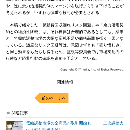
や、逆に余力活用契約側のマージンを現行より引き下げることが
考えられるが、いずれも慎重な検討が必要とされる。
本稿で紹介した「起動費回収漏れリスク回避」や「余力活用契
約との経済性比較」は、それ自体は合理的であるとしても、結果
として需給調整市場の大幅な応札不足や価格高騰を招く一因とな
っている。過度なリスク回避等は、意図せずとも「売り惜しみ」
と同じ効果をもたらし得るため、監視等委員会では市場支配力の
行使など応札行動の確認を進める予定としている。
Copyright © ITmedia, Inc. All Rights Reserved.
関連情報
前のページへ
関連記事
需給調整市場の全商品が取引開始も、一・二次調整力
は大幅な調達不足に