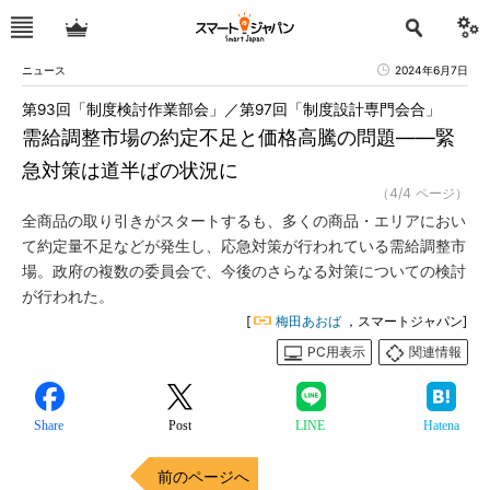
ニュース
2024年6月7日
第93回「制度検討作業部会」／第97回「制度設計専門会合」
需給調整市場の約定不足と価格高騰の問題――緊
急対策は道半ばの状況に
（4/4 ページ）
全商品の取り引きがスタートするも、多くの商品・エリアにおい
て約定量不足などが発生し、応急対策が行われている需給調整市
場。政府の複数の委員会で、今後のさらなる対策についての検討
が行われた。
[
梅田あおば
，スマートジャパン]
PC用表示
関連情報
Share
Post
LINE
Hatena
前のページへ