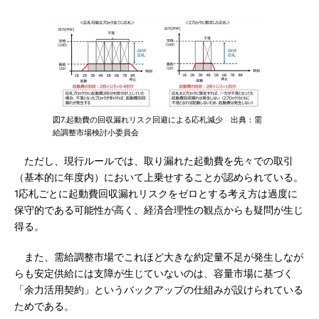
図7.起動費の回収漏れリスク回避による応札減少 出典：需
給調整市場検討小委員会
ただし、現行ルールでは、取り漏れた起動費を先々での取引
（基本的に年度内）において上乗せすることが認められている。
1応札ごとに起動費回収漏れリスクをゼロとする考え方は過度に
保守的である可能性が高く、経済合理性の観点からも疑問が生じ
得る。
また、需給調整市場でこれほど大きな約定量不足が発生しなが
らも安定供給には支障が生じていないのは、容量市場に基づく
「余力活用契約」というバックアップの仕組みが設けられている
ためである。