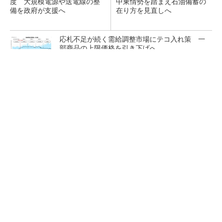
度 大規模電源や送電線の整
中東情勢を踏まえ石油備蓄の
備を政府が支援へ
在り方を見直しへ
応札不足が続く需給調整市場にテコ入れ策 一
部商品の上限価格を引き下げへ
ガスコージェネと太陽光発電を導入、ショッピ
ングモールで40％のCO2削減と防災対...
タンデム型ペロブスカイトで29.2％の変換効
率、トリナが世界記録を達成