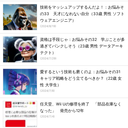
技術をマッシュアップするんだよ！：お悩みそ
の33 天才になれない自分（33歳 男性 ソフト
ウェアエンジニア）
(
2024/8/19
)
資格は手段じゃ：お悩みその32 学ぶことが多
過ぎてパンクしそう（23歳 男性 データアーキ
テクト）
(
2024/7/29
)
愛するという技術も磨くのよ：お悩みその31
キャリア戦略をどう立てるべきか？（22歳 女
性 大学生）
(
2024/7/8
)
任天堂、Wii Uの修理を終了 「部品在庫なく
なった」 発売から12年
(
2024/7/4
)