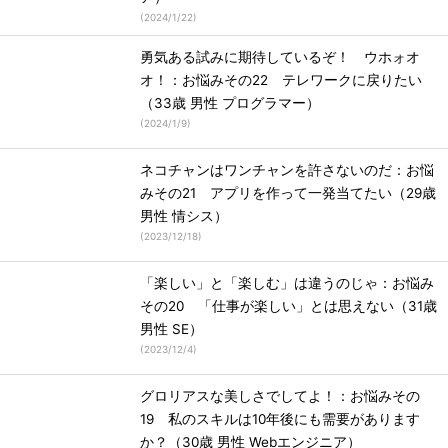
(
2024/1/22
)
勇気ある試みに期待しているぞ！ ウホォオ
オ！：お悩みその22 テレワークに戻りたい
（33歳 男性 プログラマー）
(
2024/1/9
)
ネコチャンはワンチャンを許さないのだ：お悩
みその21 アプリを作って一発当てたい（29歳
男性 情シス）
(
2023/12/18
)
「楽しい」と「楽しむ」は違うのじゃ：お悩み
その20 「仕事が楽しい」とは思えない（31歳
男性 SE）
(
2023/12/4
)
グロリアスな美しさでしてよ！：お悩みその
19 私のスキルは10年後にも需要があります
か？（30歳 男性 Webエンジニア）