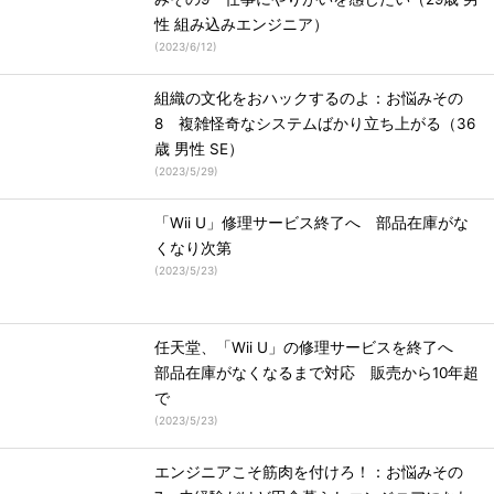
性 組み込みエンジニア）
(
2023/6/12
)
組織の文化をおハックするのよ：お悩みその
8 複雑怪奇なシステムばかり立ち上がる（36
歳 男性 SE）
(
2023/5/29
)
「Wii U」修理サービス終了へ 部品在庫がな
くなり次第
(
2023/5/23
)
任天堂、「Wii U」の修理サービスを終了へ
部品在庫がなくなるまで対応 販売から10年超
で
(
2023/5/23
)
エンジニアこそ筋肉を付けろ！：お悩みその