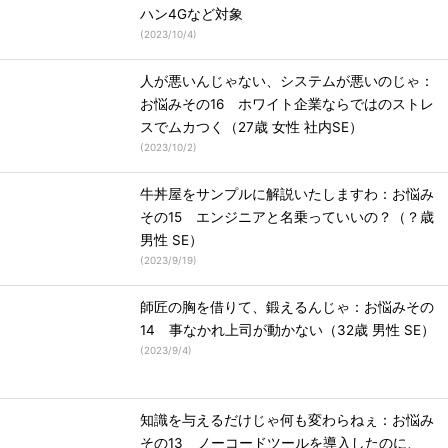
ハン4Gなど対象
(
2023/10/4
)
人が悪いんじゃない、システムが悪いのじゃ：
お悩みその16 ホワイト企業ならではのストレ
スでムカつく（27歳 女性 社内SE）
(
2023/10/2
)
牛丼屋をサンプルに解説いたしますわ：お悩み
その15 エンジニアと名乗っていいの？（？歳
男性 SE）
(
2023/9/19
)
師匠の胸を借りて、鍛えるんじゃ：お悩みその
14 事なかれ上司が動かない（32歳 男性 SE）
(
2023/9/4
)
知識を与えるだけじゃ何も変わらねぇ：お悩み
その13 ノーコードツールを導入したのに、