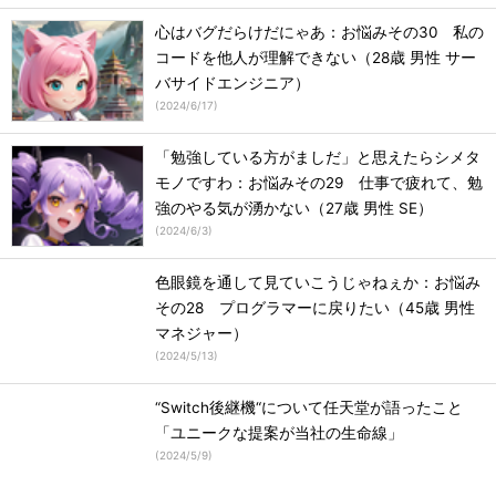
心はバグだらけだにゃあ：お悩みその30 私の
コードを他人が理解できない（28歳 男性 サー
バサイドエンジニア）
(
2024/6/17
)
「勉強している方がましだ」と思えたらシメタ
モノですわ：お悩みその29 仕事で疲れて、勉
強のやる気が湧かない（27歳 男性 SE）
(
2024/6/3
)
色眼鏡を通して見ていこうじゃねぇか：お悩み
その28 プログラマーに戻りたい（45歳 男性
マネジャー）
(
2024/5/13
)
“Switch後継機“について任天堂が語ったこと
「ユニークな提案が当社の生命線」
(
2024/5/9
)