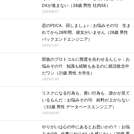
DXが進まない（38歳 男性 社内SE）
(
2023/8/21
)
恋のPDCA、回しましょ♪：お悩みその12 生ま
れてから28年間、彼女がいません（28歳 男性
バックエンドエンジニア）
(
2023/7/31
)
部族のプロトコルに態度を合わせるんじゃ：お
悩みその11 知識も経験もあるのに就活敗北中
だワン（21歳 男性 大学生）
(
2023/7/10
)
リスクになる行為も、善い行為も、誰かが見て
いるもんだ：お悩みその10 給料が上がらない
（32歳 男性 データベースエンジニア）
(
2023/6/26
)
やりがいは心の中にあるとお思いかの？：お悩
みその9 仕事にやりがいを感じたい（29歳 男