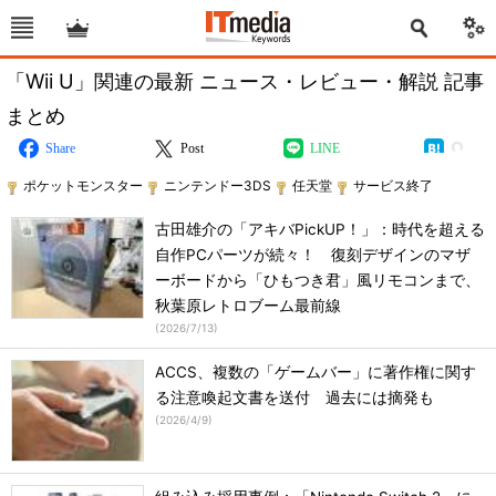
「Wii U」関連の最新 ニュース・レビュー・解説 記事
まとめ
Share
Post
LINE
ポケットモンスター
ニンテンドー3DS
任天堂
サービス終了
古田雄介の「アキバPickUP！」：時代を超える
自作PCパーツが続々！ 復刻デザインのマザ
ーボードから「ひもつき君」風リモコンまで、
秋葉原レトロブーム最前線
(
2026/7/13
)
ACCS、複数の「ゲームバー」に著作権に関す
る注意喚起文書を送付 過去には摘発も
(
2026/4/9
)