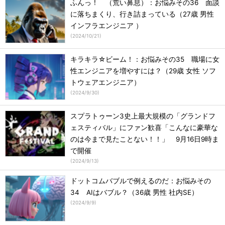
ふんっ！ （荒い鼻息）：お悩みその36 面談
に落ちまくり、行き詰まっている（27歳 男性
インフラエンジニア ）
(
2024/10/21
)
キラキラ☆ビーム！：お悩みその35 職場に女
性エンジニアを増やすには？（29歳 女性 ソフ
トウェアエンジニア）
(
2024/9/30
)
スプラトゥーン3史上最大規模の「グランドフ
ェスティバル」にファン歓喜「こんなに豪華な
のは今まで見たことない！！」 9月16日9時ま
で開催
(
2024/9/13
)
ドットコムバブルで例えるのだ：お悩みその
34 AIはバブル？（36歳 男性 社内SE）
(
2024/9/9
)