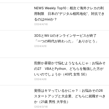
NEWS Weekly Top10：相次ぐ海外クレカの利
用制限 日本の“デジタル植民地化”、対抗でき
るのはmixiか？
(
2024/4/16
)
3DSとWii Uのオンラインサービスが終了
「一つの時代が終わった」「ありがとう」
(
2024/4/9
)
煎餅か昼寝かで悩むようなもんじゃ：お悩みそ
の27 VBAとPython、どちらを勉強した方が
いいのでしょうか（40代 女性 SE）
(
2024/4/8
)
覚悟はキマっているかにゃ？：お悩みその26
スタートアップと大企業、どちらに就職すべき
か（21歳 男性 大学生）
(
2024/3/18
)