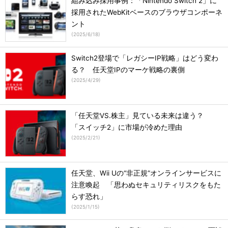
組み込み採用事例：「Nintendo Switch 2」に
採用されたWebKitベースのブラウザコンポーネ
ント
(
2025/6/18
)
Switch2登場で「レガシーIP戦略」はどう変わ
る？ 任天堂IPのマーケ戦略の裏側
(
2025/4/29
)
「任天堂VS.株主」見ている未来は違う？
「スイッチ2」に市場が冷めた理由
(
2025/2/21
)
任天堂、Wii Uの“非正規”オンラインサービスに
注意喚起 「思わぬセキュリティリスクをもた
らす恐れ」
(
2025/1/15
)