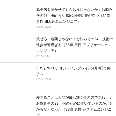
武勇伝を聞かせてもらおうじゃないか：お悩み
その25 働かない50代同僚に腹が立つ（31歳
男性 組み込みエンジニア）
(
2024/2/26
)
混ぜろ、危険じゃない：お悩みその24 技術の
進歩が速過ぎる（35歳 男性 アプリケーション
エンジニア）
(
2024/2/5
)
3DSとWii U、オンラインプレイは4月9日で終
了へ
(
2024/1/24
)
愛することは人間が最も輝く生き方ですわ！：
お悩みその23 何のために働いているのか、分
からなくなった（38歳 男性 システムエンジニ
ア）