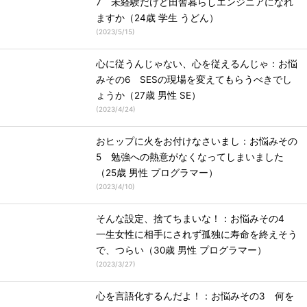
7 未経験だけど田舎暮らしエンジニアになれ
ますか（24歳 学生 うどん）
(
2023/5/15
)
心に従うんじゃない、心を従えるんじゃ：お悩
みその6 SESの現場を変えてもらうべきでし
ょうか（27歳 男性 SE）
(
2023/4/24
)
おヒップに火をお付けなさいまし：お悩みその
5 勉強への熱意がなくなってしまいました
（25歳 男性 プログラマー）
(
2023/4/10
)
そんな設定、捨てちまいな！：お悩みその4
一生女性に相手にされず孤独に寿命を終えそう
で、つらい（30歳 男性 プログラマー）
(
2023/3/27
)
心を言語化するんだよ！：お悩みその3 何を