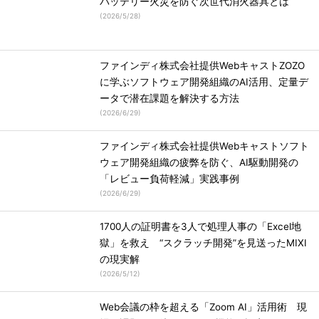
バッテリー火災を防ぐ次世代消火器具とは
(
2026/5/28
)
ファインディ株式会社提供WebキャストZOZO
に学ぶソフトウェア開発組織のAI活用、定量デ
ータで潜在課題を解決する方法
(
2026/6/29
)
ファインディ株式会社提供Webキャストソフト
ウェア開発組織の疲弊を防ぐ、AI駆動開発の
「レビュー負荷軽減」実践事例
(
2026/6/29
)
1700人の証明書を3人で処理人事の「Excel地
獄」を救え “スクラッチ開発”を見送ったMIXI
の現実解
(
2026/5/12
)
Web会議の枠を超える「Zoom AI」活用術 現