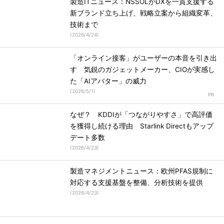
製造ITニュース：NSSOLがDXを一貫支援する
新ブランド立ち上げ、戦略立案から組織変革、
技術まで
(
2026/4/24
)
「オンライン接客」がユーザーの本音を引き出
す 気鋭のガジェットメーカー、CIOが実感し
た「AIアバター」の威力
(
2026/5/1
)
なぜ？ KDDIが「つながりやすさ」で高評価
を獲得し続ける理由 Starlink Directもアップ
デート多数
(
2026/4/23
)
製造マネジメントニュース：欧州PFAS規制に
対応する支援基盤を整備、分析技術を提供
(
2026/4/23
)