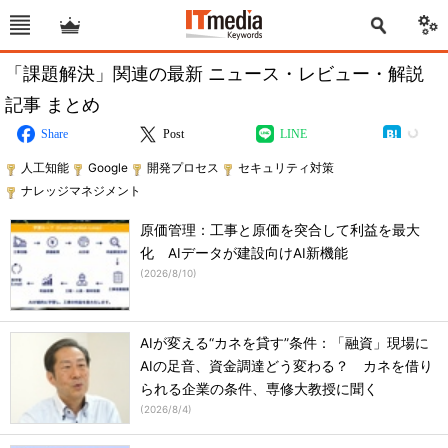
「課題解決」関連の最新 ニュース・レビュー・解説
記事 まとめ
Share
Post
LINE
人工知能
Google
開発プロセス
セキュリティ対策
ナレッジマネジメント
原価管理：工事と原価を突合して利益を最大
化 AIデータが建設向けAI新機能
(
2026/8/10
)
AIが変える“カネを貸す”条件：「融資」現場に
AIの足音、資金調達どう変わる？ カネを借り
られる企業の条件、専修大教授に聞く
(
2026/8/4
)