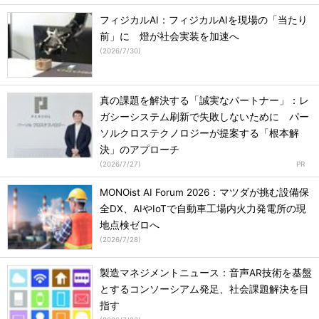
フィジカルAI：フィジカルAIを現場の「当たり
前」に 燈が社会実装を加速へ
(
2026/7/30
)
真の課題を解決する「誠実なパートナー」：レ
ガシーシステム刷新で失敗しないために パー
ソルクロステクノロジーが提案する「根本解
決」のアプローチ
(
2026/7/27
)
MONOist AI Forum 2026：マツダが挑む設備保
全DX、AIやIoTで自動車工場内火力発電所の現
地点検ゼロへ
(
2026/7/28
)
製造マネジメントニュース：音声AR技術を基盤
とするコンソーシアム発足、社会課題解決を目
指す