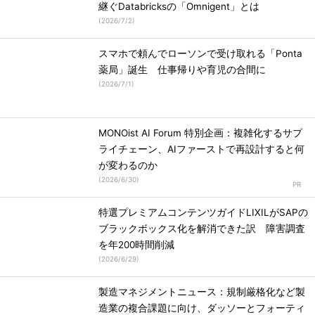
継ぐDatabricksの「Omnigent」とは
(
2026/7/2
)
スマホで頼んでローソンで受け取れる「Ponta
薬局」誕生 仕事帰りや育児の合間に
(
2026/7/1
)
MONOist AI Forum 特別企画：複雑化するサプ
ライチェーン、AIファーストで再設計すると何
が変わるのか
(
2026/6/30
)
特選プレミアムコンテンツガイドLIXILがSAPの
ブラックボックス化を解消できた訳 障害調査
を年200時間削減
(
2026/6/29
)
製造マネジメントニュース：規制厳格化など製
造業の複合課題に向け、ダッソーとフォーティ