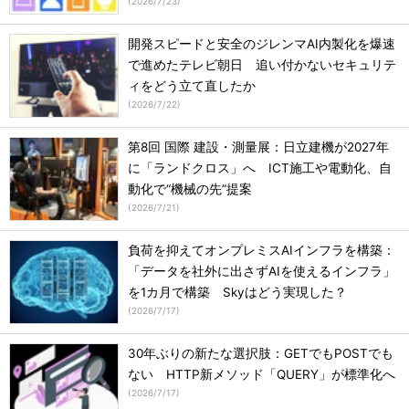
(
2026/7/23
)
開発スピードと安全のジレンマAI内製化を爆速
で進めたテレビ朝日 追い付かないセキュリテ
ィをどう立て直したか
(
2026/7/22
)
第8回 国際 建設・測量展：日立建機が2027年
に「ランドクロス」へ ICT施工や電動化、自
動化で“機械の先”提案
(
2026/7/21
)
負荷を抑えてオンプレミスAIインフラを構築：
「データを社外に出さずAIを使えるインフラ」
を1カ月で構築 Skyはどう実現した？
(
2026/7/17
)
30年ぶりの新たな選択肢：GETでもPOSTでも
ない HTTP新メソッド「QUERY」が標準化へ
(
2026/7/17
)