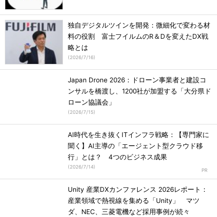
独自デジタルツインを開発：微細化で変わる材
料の役割 富士フイルムのR＆Dを変えたDX戦
略とは
(
2026/7/16
)
Japan Drone 2026：ドローン事業者と建設コ
ンサルを橋渡し、1200社が加盟する「大分県ド
ローン協議会」
(
2026/7/15
)
AI時代を生き抜くITインフラ戦略：【専門家に
聞く】AI主導の「エージェント型クラウド移
行」とは？ 4つのビジネス成果
(
2026/7/14
)
Unity 産業DXカンファレンス 2026レポート：
産業領域で熱視線を集める「Unity」 マツ
ダ、NEC、三菱電機など採用事例が続々