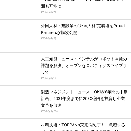
測も可能に
(
2026/6/2
)
外国人材：建設業の“外国人材”定着術をProud
Partnersが順次公開
(
2026/6/2
)
人工知能ニュース：インテルがロボット開発の
課題を解決、オープンなロボティクスライブラ
リで
(
2026/6/1
)
製造マネジメントニュース：OKIが6年間の中期
計画、2031年度までに2950億円を投資し企業
変革を加速
(
2026/5/29
)
材料技術：TOPPAN×東京消防庁！ 急増する