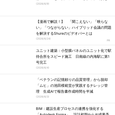
(
2026/6/9
)
【漫画で解説！】 「聞こえない」「映らな
い」「つながらない」ハイブリッド会議の問題
を解決するShureのビデオバーとは
(
2026/6/24
)
ユニット建築：小型膜パネルのユニット化で駅
待合所をスピード施工 日南線の内海駅に第1
号完工
(
2026/6/4
)
「ベテランの記憶頼りの品質管理」から脱却
「ムヒ」の池田模範堂が実践するナレッジ管
理 生成AIで報告書作成時間を半減
(
2026/6/3
)
BIM：建設生産プロセスの連携を強化する
「Autodesk Forma」 設計初期からAI成果予