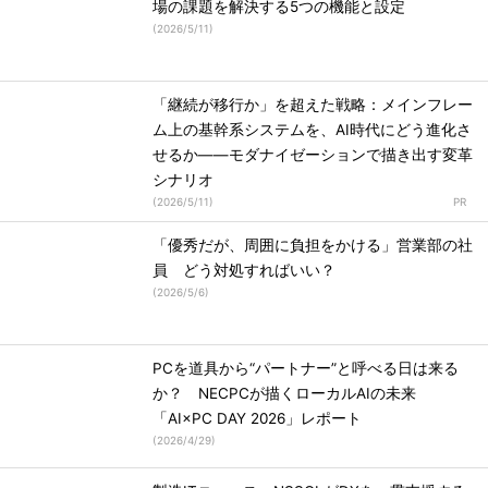
場の課題を解決する5つの機能と設定
(
2026/5/11
)
「継続が移行か」を超えた戦略：メインフレー
ム上の基幹系システムを、AI時代にどう進化さ
せるか――モダナイゼーションで描き出す変革
シナリオ
(
2026/5/11
)
「優秀だが、周囲に負担をかける」営業部の社
員 どう対処すればいい？
(
2026/5/6
)
PCを道具から“パートナー”と呼べる日は来る
か？ NECPCが描くローカルAIの未来
「AI×PC DAY 2026」レポート
(
2026/4/29
)