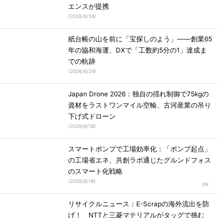
エンスが提携
(
2026/6/24
)
紙台帳の山を前に「宝探しのよう」――創業65
年の協和海運、DXで「工数約5分の1」達成ま
での軌跡
(
2026/6/24
)
Japan Drone 2026：独自の揺れ制御で75kgの
資材をラストワンマイル空輸、古河産業の吊り
下げ式ドローン
(
2026/6/18
)
スマートポンプで工場効率化：「ポンプ起点」
の工場省エネ、共創ラボ通じたグルンドフォス
のスマート化戦略
(
2026/6/18
)
リサイクルニュース：E-Scrapの海外流出を防
げ！ NTTと三菱マテリアルがタッグで挑む