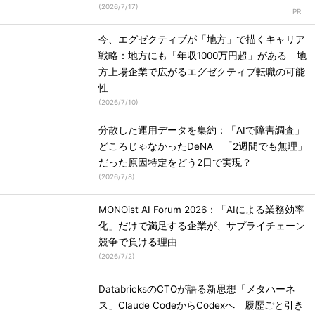
(
2026/7/17
)
今、エグゼクティブが「地方」で描くキャリア
戦略：地方にも「年収1000万円超」がある 地
方上場企業で広がるエグゼクティブ転職の可能
性
(
2026/7/10
)
分散した運用データを集約：「AIで障害調査」
どころじゃなかったDeNA 「2週間でも無理」
だった原因特定をどう2日で実現？
(
2026/7/8
)
MONOist AI Forum 2026：「AIによる業務効率
化」だけで満足する企業が、サプライチェーン
競争で負ける理由
(
2026/7/2
)
DatabricksのCTOが語る新思想「メタハーネ
ス」Claude CodeからCodexへ 履歴ごと引き