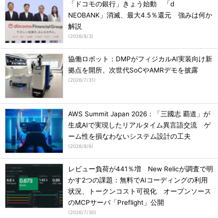
「ドコモの銀行」きょう始動 「d
NEOBANK」消滅、最大4.5％還元 強みは何か
解説
(
2026/8/3
)
協働ロボット：DMPがフィジカルAI実装向け新
拠点を開所、次世代SoCやAMRデモを披露
(
2026/7/31
)
AWS Summit Japan 2026：「三國志 覇道」が
生成AIで実現したリアルタイム異言語交流 ゲ
ーム性を損なわないシステム設計の工夫
(
2026/8/6
)
レビュー負荷が441％増 New Relicが調査で明
かす2つの課題：無料でAIコーディングの利用
状況、トークンコスト可視化 オープンソース
のMCPサーバ「Preflight」公開
(
2026/7/30
)