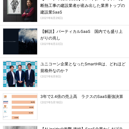
断熱工事の建設業者が産み出した業界トップの
建設業SaaS
(
2021年6月29日
)
【解説】バーティカルSaaS 国内でも盛り上
がりの兆し
(
2021年6月22日
)
ユニコーン企業となったSmartHRは、どれほど
規格外なのか？
(
2021年6月9日
)
3年で2.4倍の売上高 ラクスのSaaS最強決算
(
2021年5月18日
)