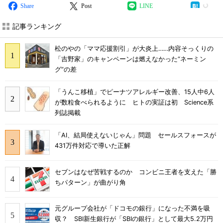
Share
Post
LINE
記事ランキング
松のやの「ママ応援割引」が大炎上……内容そっくりの
「吉野家」のキャンペーンは燃えなかった“ネーミン
グ”の差
「うんこ移植」でピーナツアレルギー改善、15人中6人
が数粒食べられるように ヒトの実証は初 Science系
列誌掲載
「AI、結局使えないじゃん」問題 セールスフォースが
431万件対応で導いた正解
セブンはなぜ苦戦するのか コンビニ王者を支えた「勝
ちパターン」が曲がり角
元グループ会社が「ドコモの銀行」になった不満を吸
収？ SBI新生銀行が「SBIの銀行」として最大5.2万円