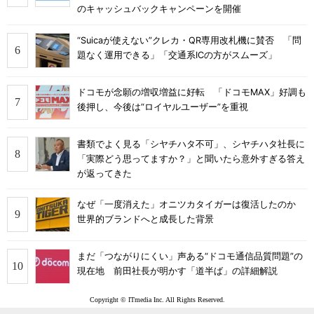
のキャッシュバックキャンペーンを開催
“Suicaが使えない”クレカ・QR専用改札機に賛否 「問
題なく運用できる」「交通系ICの方がスムーズ」
ドコモが念願の増収増益に好転 「ドコモMAX」好調も
後押し、今後は“ロイヤルユーザー”を重視
書類でよく見る「シヤチハタ不可」、シヤチハタ社長に
「実際どう思ってますか？」と聞いたら意外すぎる答え
が返ってきた
なぜ「一度消えた」オニツカタイガーは復活したのか
世界的ブランドへと成長した背景
まだ「つながりにくい」声ある“ドコモ通信品質問題”の
現在地 前田社長が明かす「道半ば」の詳細解説
Copyright © ITmedia Inc. All Rights Reserved.