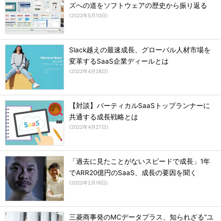
ズへの道をソフトウェアの歴史から振り返る
(
2022年5月10日
)
Slack越えの最速成長、グローバル人材市場を
変革するSaaS企業ディールとは
(
2022年4月28日
)
【対談】バーティカルSaaSトップランナーに
共通する成長戦略とは
(
2022年4月27日
)
「過去に見たことがないスピードで成長」1年
でARR20億円のSaaS、成長の要因を聞く
(
2022年2月16日
)
三菱商事発のMCデータプラス、知られざる“ユ