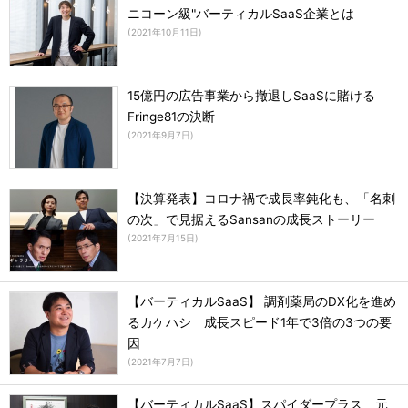
ニコーン級"バーティカルSaaS企業とは
(
2021年10月11日
)
15億円の広告事業から撤退しSaaSに賭ける
Fringe81の決断
(
2021年9月7日
)
【決算発表】コロナ禍で成長率鈍化も、「名刺
の次」で見据えるSansanの成長ストーリー
(
2021年7月15日
)
【バーティカルSaaS】 調剤薬局のDX化を進め
るカケハシ 成長スピード1年で3倍の3つの要
因
(
2021年7月7日
)
【バーティカルSaaS】スパイダープラス 元