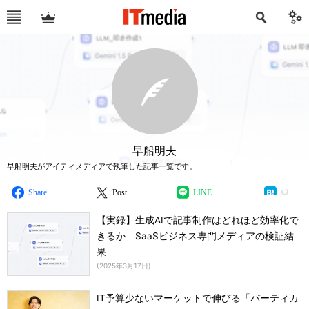
早船明夫
早船明夫がアイティメディアで執筆した記事一覧です。
Share
Post
LINE
【実録】生成AIで記事制作はどれほど効率化で
きるか SaaSビジネス専門メディアの検証結
果
(
2025年3月17日
)
IT予算少ないマーケットで伸びる「バーティカ