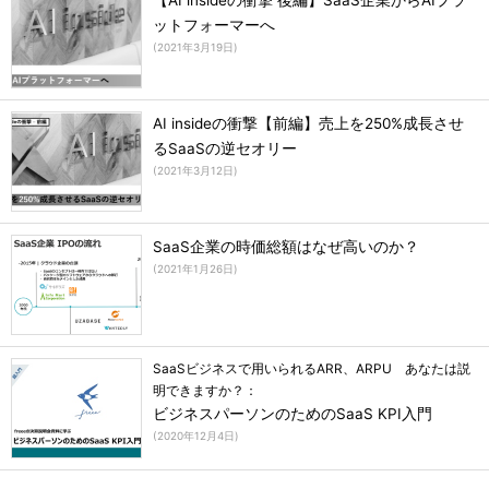
【AI insideの衝撃 後編】SaaS企業からAIプラ
ットフォーマーへ
(
2021年3月19日
)
AI insideの衝撃【前編】売上を250%成長させ
るSaaSの逆セオリー
(
2021年3月12日
)
SaaS企業の時価総額はなぜ高いのか？
(
2021年1月26日
)
SaaSビジネスで用いられるARR、ARPU あなたは説
明できますか？：
ビジネスパーソンのためのSaaS KPI入門
(
2020年12月4日
)