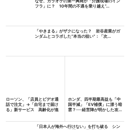
なぜ、カラオケの第一興商が「介護現場のイン
フラ」に？ 10年間の不遇を乗り越え“...
「やきまる」がザクになった？ 岩谷産業がガ
ンダムとコラボした“本当の狙い”：「次...
ローソン、「店員とビデオ通
ホンダ、四半期最高益も「中
話で注文」→「自宅まで届け
国半減」「EV補償」に漂う暗
る」新サービス 高齢化が進
雲？──経営陣が明かした攻...
む...
「日本人が海外へ行けない」を打ち破る シン