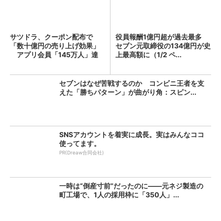
サツドラ、クーポン配布で
役員報酬1億円超が過去最多
「数十億円の売り上げ効果」
セブン元取締役の134億円が史
アプリ会員「145万人」達
上最高額に（1/2 ペ...
成...
セブンはなぜ苦戦するのか コンビニ王者を支
えた「勝ちパターン」が曲がり角：スピン...
SNSアカウントを着実に成長。実はみんなココ
使ってます。
PR(Dreaw合同会社)
一時は“倒産寸前”だったのに――元ネジ製造の
町工場で、1人の採用枠に「350人」...