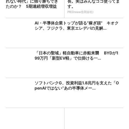
れない時代」に独り勝ちでき
長。実はみんなココ使ってま
たのか？ 5期連続増収増益
す。
を...
PR(Dreaw合同会社)
AI・半導体企業トップが語る“稼ぎ頭” キオク
シア、フジクラ、東京エレデバの見解...
「日本の聖域」軽自動車に赤船来襲 BYDが1
99万円「新型EV軽」で仕掛ける一...
ソフトバンクG、投資利益1.8兆円を支えた「O
penAIではない“あの半導体メー...