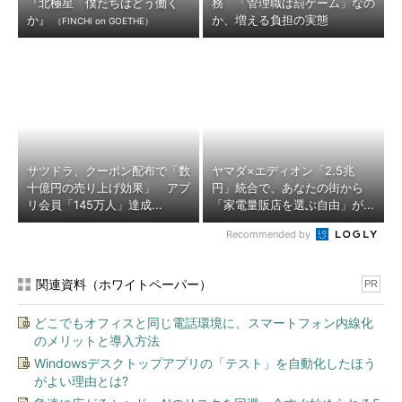
『北極星 僕たちはどう働く
務 「管理職は罰ゲーム」なの
か』
か、増える負担の実態
（FINCHI on GOETHE）
サツドラ、クーポン配布で「数
ヤマダ×エディオン「2.5兆
十億円の売り上げ効果」 アプ
円」統合で、あなたの街から
リ会員「145万人」達成...
「家電量販店を選ぶ自由」が...
Recommended by
関連資料（ホワイトペーパー）
PR
どこでもオフィスと同じ電話環境に、スマートフォン内線化
のメリットと導入方法
Windowsデスクトップアプリの「テスト」を自動化したほう
がよい理由とは?