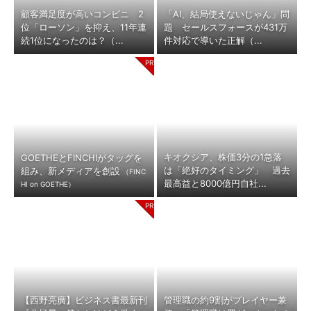
顧客満足度が高いコンビニ 2
「AI、結局使えないじゃん」問
位「ローソン」を抑え、11年連
題 セールスフォースが431万
続1位になったのは？（...
件対応で導いた正解（...
キオクシア、株価3分の1急落
GOETHEとFINCHIがタッグを
は「絶好のタイミング」 過去
組み、新メディアを創設
（FINC
最高益と8000億円自社...
HI on GOETHE）
【西野亮廣】ビジネス書最新刊
管理職の約9割がプレイヤー兼