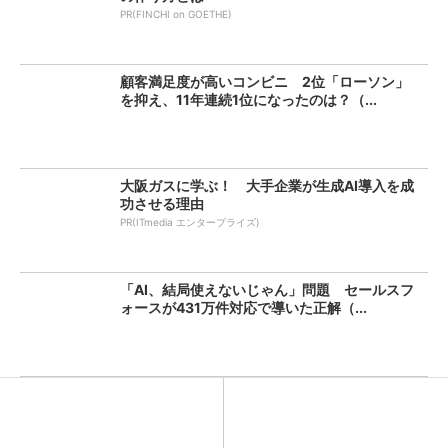
PR(FINCHI on GOETHE)
顧客満足度が高いコンビニ 2位「ローソン」
を抑え、11年連続1位になったのは？（...
大阪ガスに学ぶ！ 大手企業が生成AI導入を成
功させる理由
PR(ITmedia エンタープライズ)
「AI、結局使えないじゃん」問題 セールスフ
ォースが431万件対応で導いた正解（...