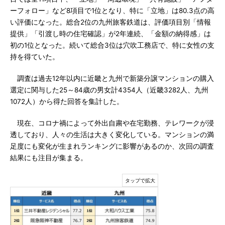
ーフォロー」など8項目で1位となり、特に「立地」は80.3点の高
い評価になった。総合2位の九州旅客鉄道は、評価項目別「情報
提供」「引渡し時の住宅確認」が2年連続、「金額の納得感」は
初の1位となった。続いて総合3位は穴吹工務店で、特に女性の支
持を得ていた。
調査は過去12年以内に近畿と九州で新築分譲マンションの購入
選定に関与した25～84歳の男女計4354人（近畿3282人、九州
1072人）から得た回答を集計した。
現在、コロナ禍によって外出自粛や在宅勤務、テレワークが浸
透しており、人々の生活は大きく変化している。マンションの満
足度にも変化が生まれランキングに影響があるのか、次回の調査
結果にも注目が集まる。