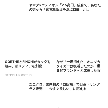
ヤマダ×エディオン「2.5兆円」統合で、あなた
の街から「家電量販店を選ぶ自由」が...
GOETHEとFINCHIがタッグを
なぜ「一度消えた」オニツカ
組み、新メディアを創設
タイガーは復活したのか 世
界的ブランドへと成長した背
景...
PR(FINCHI on GOETHE)
ユニクロ、国内初の「自販機」で日傘・サング
ラス販売 「今すぐ欲しい」に応える