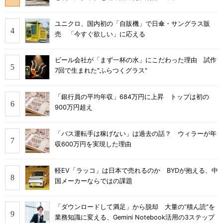
ユニクロ、国内初の「自販機」で日傘・サングラス販
売 「今すぐ欲しい」に応える
ビール会社が「まず一杯の水」にこだわった理由 試作
7回で生まれた"ふらつくグラス"
「銀行員の平均年収」684万円に上昇 トップは初の
900万円超え
「バス運転手は稼げない」は過去の話？ ウィラーが年
収600万円を実現した理由
軽EV「ラッコ」は日本で売れるのか BYDが抱える、中
国メーカーならではの課題
「ダウンロードして満足」から脱却 大量の“積ん読”を
業務知識に変える、Gemini Notebook活用の3ステップ