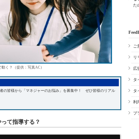
た
Feed
ご
リ
で動く？（提供：写真AC）
広
タ
読者の皆様から「マネジャーのお悩み」を募集中！ ぜひ皆様のリアル
タ
利
プ
やって指導する？