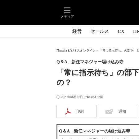
メディア
経営
セールス
CX
H
ITmedia ビジネスオンライン
「常に指示待ち」の部下 ど
Q＆A 新任マネジャー駆け込み寺
「常に指示待ち」の部
の？
2023年06月27日 07時30分 公開
印刷
通知
Q＆A 新任マネジャーの駆け込み寺