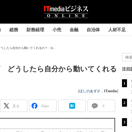
R
総務
財務経理
小売
金融
自治体
人材不足
うしたら自分から動いてくれるの？：Q...
下 どうしたら自分から動いてくれる
注目
[
ほしのあずさ
，
ITmedia
]
見る
Share
0