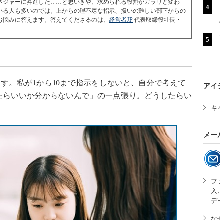
ネジャーに昇進した……と思いきや、求められる役割がガラリと変わ
いる人も多いのでは。上からの理不尽な指示、扱いの難しい部下からの
お悩みに答えます。答えてくださるのは、
経営者JP
代表取締役社長・
。私が1から10まで指示をしないと、自分で考えて
アイ
たらいいか分からないんで」の一点張り。どうしたらい
キ
メー
フ
入
デ
な