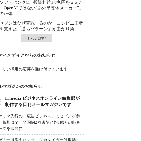
ソフトバンクG、投資利益1.8兆円を支えた
「OpenAIではない“あの半導体メーカー”」
の正体
セブンはなぜ苦戦するのか コンビニ王者
を支えた「勝ちパターン」が曲がり角
もっと読む
ティメディアからのお知らせ
ャリア採用の応募を受け付けています
ルマガジンのお知らせ
ITmedia ビジネスオンライン編集部が
制作する日刊メールマガジンです
ァミマ先行の「広告ビジネス」にセブンが参
、勝算は？ 全国約2万店舗と約1億人の顧客
ータを武器に
ぜ「一度消えた」オニツカタイガーは復活し