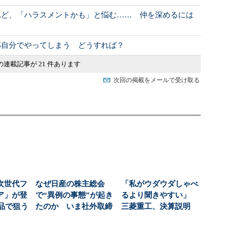
れど、「ハラスメントかも」と悩む…… 仲を深めるには
部自分でやってしまう どうすれば？
の連載記事が 21 件あります
次回の掲載をメールで受け取る
次世代フ
なぜ日産の株主総会
「私がウダウダしゃべ
ア」が登
で“異例の事態”が起き
るより聞きやすい」
商品で狙う
たのか いま社外取締
三菱重工、決算説明
...
役と企業に求められ
に“AIジュリア”起用...
る...