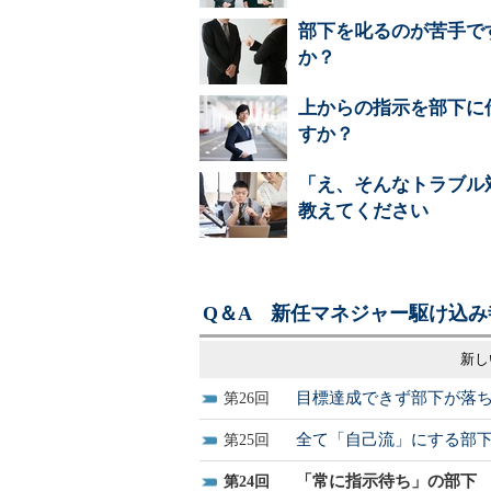
部下を叱るのが苦手で
か？
上からの指示を部下に
すか？
「え、そんなトラブル
教えてください
Q＆A 新任マネジャー駆け込み
新し
目標達成できず部下が落
26
全て「自己流」にする部
25
「常に指示待ち」の部下
24