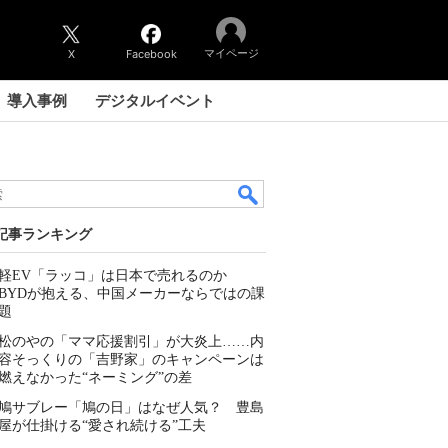
マイページ
X
Facebook
導入事例
デジタルイベント
記事ランキング
軽EV「ラッコ」は日本で売れるのか
BYDが抱える、中国メーカーならではの課
題
松のやの「ママ応援割引」が大炎上……内
容そっくりの「吉野家」のキャンペーンは
燃えなかった“ネーミング”の差
鳩サブレー「鳩の日」はなぜ人気？ 豊島
屋が仕掛ける“愛され続ける”工夫