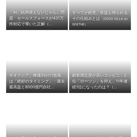
「AI、結局使えないじゃん」問
すべてが絶景、収益も得られる
題 セールスフォースが431万
その仕組みとは
（COCO VILLA on
件対応で導いた正解（...
GOETHE）
キオクシア、株価3分の1急落
顧客満足度が高いコンビニ 2
は「絶好のタイミング」 過去
位「ローソン」を抑え、11年連
最高益と8000億円自社...
続1位になったのは？（...