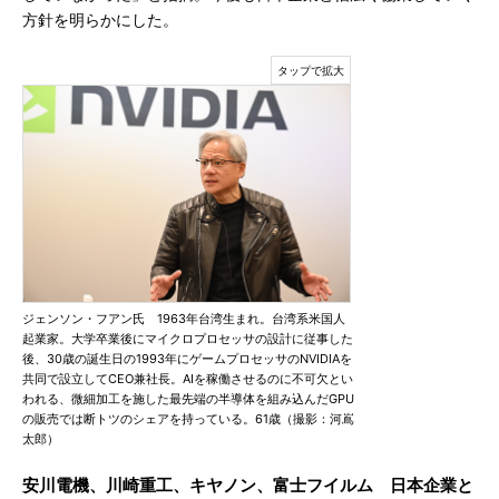
方針を明らかにした。
ジェンソン・フアン氏 1963年台湾生まれ。台湾系米国人
起業家。大学卒業後にマイクロプロセッサの設計に従事した
後、30歳の誕生日の1993年にゲームプロセッサのNVIDIAを
共同で設立してCEO兼社長。AIを稼働させるのに不可欠とい
われる、微細加工を施した最先端の半導体を組み込んだGPU
の販売では断トツのシェアを持っている。61歳（撮影：河嶌
太郎）
安川電機、川崎重工、キヤノン、富士フイルム 日本企業と