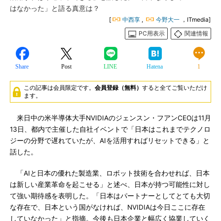
はなかった」と語る真意は？
[
中西享
,
今野大一
，ITmedia]
PC用表示
関連情報
Share
Post
LINE
Hatena
1
この記事は会員限定です。
会員登録（無料）
すると全てご覧いただけ
ます。
来日中の米半導体大手NVIDIAのジェンスン・フアンCEOは11月
13日、都内で主催した自社イベントで「日本はこれまでテクノロ
ジーの分野で遅れていたが、AIを活用すればリセットできる」と
話した。
「AIと日本の優れた製造業、ロボット技術を合わせれば、日本
は新しい産業革命を起こせる」と述べ、日本が持つ可能性に対し
て強い期待感を表明した。「日本はパートナーとしてとても大切
な存在で、日本という国がなければ、NVIDIAは今日ここに存在
していなかった」と指摘。今後も日本企業と幅広く協業していく