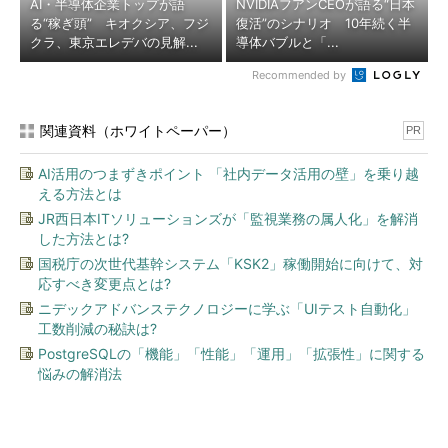
AI・半導体企業トップが語
NVIDIAフアンCEOが語る“日本
る“稼ぎ頭” キオクシア、フジ
復活”のシナリオ 10年続く半
クラ、東京エレデバの見解...
導体バブルと「...
Recommended by
関連資料（ホワイトペーパー）
PR
AI活用のつまずきポイント 「社内データ活用の壁」を乗り越
える方法とは
JR西日本ITソリューションズが「監視業務の属人化」を解消
した方法とは?
国税庁の次世代基幹システム「KSK2」稼働開始に向けて、対
応すべき変更点とは?
ニデックアドバンステクノロジーに学ぶ「UIテスト自動化」
工数削減の秘訣は?
PostgreSQLの「機能」「性能」「運用」「拡張性」に関する
悩みの解消法
今、あなたにオススメ