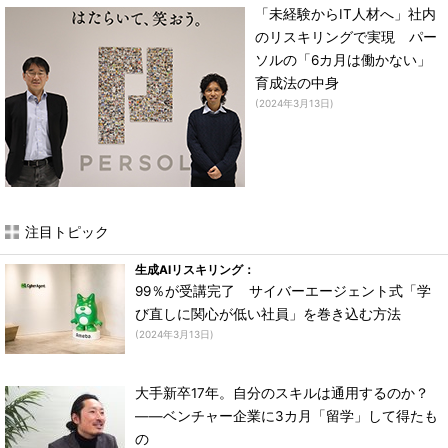
「未経験からIT人材へ」社内
のリスキリングで実現 パー
ソルの「6カ月は働かない」
育成法の中身
(2024年3月13日)
注目トピック
生成AIリスキリング：
99％が受講完了 サイバーエージェント式「学
び直しに関心が低い社員」を巻き込む方法
(2024年3月13日)
大手新卒17年。自分のスキルは通用するのか？
――ベンチャー企業に3カ月「留学」して得たも
の