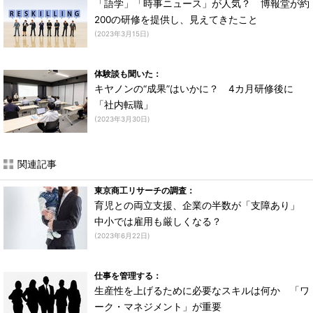
「語学」「時事ニュース」が人気？ 博報堂が約
200の研修を提供し、見えてきたこと
(2023年3月15日)
体験談も聞いた：
キヤノンの“成果”はいかに？ 4カ月研修後に
「社内転職」
(2023年3月30日)
関連記事
東京商工リサーチの調査：
育児との両立支援、企業の半数が「支障あり」
中小では雇用も厳しくなる？
(2023年6月22日)
仕事を管理する：
生産性を上げるために必要なスキルは何か 「ワ
ーク・マネジメント」が重要