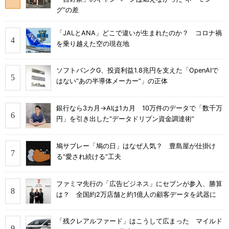
グ”の差
「JALとANA」どこで違いが生まれたのか？ コロナ禍
を乗り越えた空の現在地
ソフトバンクG、投資利益1.8兆円を支えた「OpenAIで
はない“あの半導体メーカー”」の正体
銀行なら3カ月→AIは1カ月 10万件のデータで「数千万
円」を引き出した“データドリブン資金調達術”
鳩サブレー「鳩の日」はなぜ人気？ 豊島屋が仕掛け
る“愛され続ける”工夫
ファミマ先行の「広告ビジネス」にセブンが参入、勝算
は？ 全国約2万店舗と約1億人の顧客データを武器に
「残クレアルファード」はこうして広まった マイルド