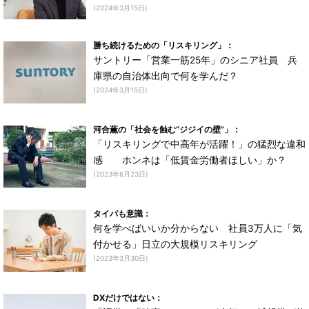
(2024年3月15日)
勝ち続けるための「リスキリング」：
サントリー「営業一筋25年」のシニア社員 兵
庫県の自治体出向で何を学んだ？
(2024年3月15日)
河合薫の「社会を蝕む“ジジイの壁”」：
「リスキリングで中高年が活躍！」の猛烈な違和
感 ホンネは「低賃金労働者ほしい」か？
(2023年6月23日)
タイパも意識：
何を学べばいいか分からない 社員3万人に「気
付かせる」日立の大規模リスキリング
(2023年3月30日)
DXだけではない：