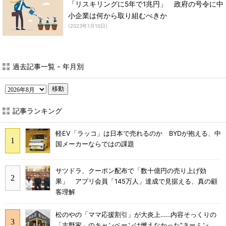
「リスキリングに5年で1兆円」 政府の号令に中
小企業は何から取り組むべきか
(2023年1月10日)
過去記事一覧 - 年月別
移動
記事ランキング
軽EV「ラッコ」は日本で売れるのか BYDが抱える、中
国メーカーならではの課題
サツドラ、クーポン配布で「数十億円の売り上げ効
果」 アプリ会員「145万人」達成で見据える、真の顧
客理解
松のやの「ママ応援割引」が大炎上……内容そっくりの
「吉野家」のキャンペーンは燃えなかった“ネーミン