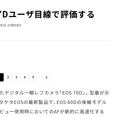
OS 7Dユーザ目線で評価する
26日 23時48分
1
2
3
4
5
デジタル一眼レフカメラ「EOS 70D」。型番が示
ケタEOSの最新製品で、EOS 60Dの後継モデル
ビュー使用時においてのAFが劇的に高速化する