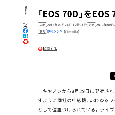
Share
「EOS 70D」をE
2013年09月26日 12時11分
2013年09月
公開
更新
野村シンヤ
[ITmedia]
著者
印刷する
キヤノンから8月29日に発売された
すように同社の中級機、いわゆるフタ
として位置づけられている。ライブ