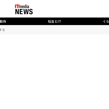
動向
社会とIT
く
価する