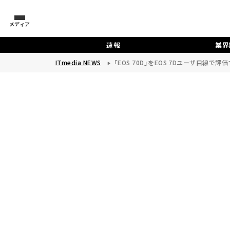
メディア
速報
業界
ITmedia NEWS
「EOS 70D」をEOS 7Dユーザ目線で評