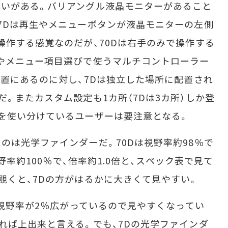
いがある。バリアングル液晶モニターがあること
7Dは再生やメニューボタンが液晶モニターの左側
操作する感覚なのだが、70Dは右手のみで操作する
やメニュー項目選びで使うマルチコントローラー
位置にあるのに対し、7Dは独立した場所に配置され
。またカスタム設定も1カ所（7Dは3カ所）しか登
を使い分けているユーザーは要注意となる。
は光学ファインダーだ。70Dは視野率約98％で
視野率約100％で、倍率約1.0倍と、スペック表で見て
覗くと、7Dの方がはるかに大きくて見やすい。
と視野率が2％広がっているので見やすくなってい
れば上出来と言える。でも、7Dの光学ファインダ