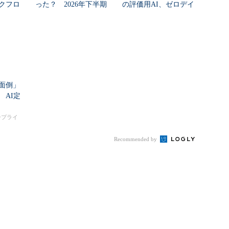
クフロ
った？ 2026年下半期
の評価用AI、ゼロデイ
の見通しを考...
脆弱性を自...
面倒」
 AI定
タープライ
Recommended by