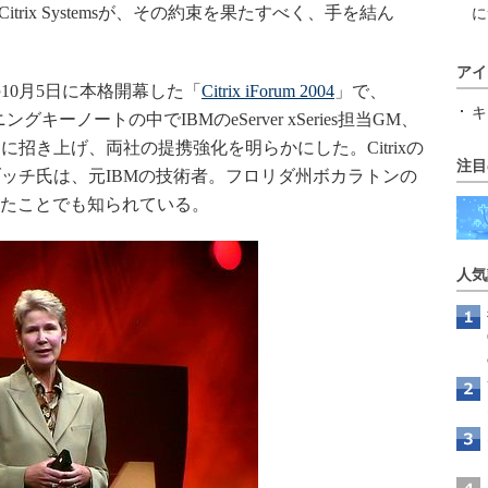
itrix Systemsが、その約束を果たすべく、手を結ん
に
アイ
0月5日に本格開幕した「
Citrix iForum 2004
」で、
キ
グキーノートの中でIBMのeServer xSeries担当GM、
招き上げ、両社の提携強化を明らかにした。Citrixの
注目
ッチ氏は、元IBMの技術者。フロリダ州ボカラトンの
執ったことでも知られている。
人気