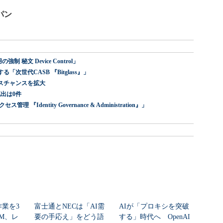
パン
 秘文 Device Control」
世代CASB 『Bitglass』」
スチャンスを拡大
出は0件
dentity Governance & Administration』」
作業を3
富士通とNECは「AI需
AIが「プロキシを突破
M、レ
要の手応え」をどう語
する」時代へ OpenAI