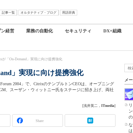
記事一覧
オルタナティブ・ブログ
用語辞典
ブン経営
業務の自動化
セキュリティ
DX×組織
trixが「On-Demand」実現に向け提携強化
Demand」実現に向け提携強化
メー
Forum 2004」で、CitrixのテンプルトンCEOは、オープニング
ries担当GM、スーザン・ウィットニー氏をステージに招き上げ、両社
リ
[浅井英二，
ITmedia
]
ン
の
Share
な
は