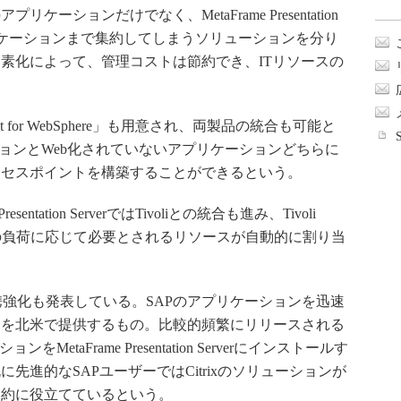
ションだけでなく、MetaFrame Presentation
プリケーションまで集約してしまうソリューションを分り
素化によって、管理コストは節約でき、ITリソースの
er Portlet for WebSphere」も用意され、両製品の統合も可能と
ションとWeb化されていないアプリケーションどちらに
クセスポイントを構築することができるという。
ntation ServerではTivoliとの統合も進み、Tivoli
rによって、処理の負荷に応じて必要とされるリソースが自動的に割り当
提携強化も発表している。SAPのアプリケーションを迅速
ンを北米で提供するもの。比較的頻繁にリリースされる
taFrame Presentation Serverにインストールす
先進的なSAPユーザーではCitrixのソリューションが
節約に役立てているという。