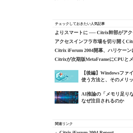
チェックしておきたい人気記事
よりスマートに ── Citrix幹部が
アクセスインフラ市場を切り開くCit
Citrix iForum 2004開幕
Citrixが次期版MetaFrameにC
関連リンク
Citrix iForum 2004 Report