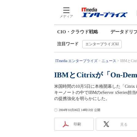
メディア
CIO・クラウド戦略
データドリ
注目ワード
エンタープライズAI
ITmedia エンタープライズ
ニュース
IBMとCi
IBMとCitrixが「On-
米国時間の10月5日に本格開幕した「Citrix i
キーノートの中でIBMのeServer xSe
の提携強化を明らかにした。
2004年10月06日 14時13分 公開
印刷
見る