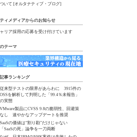
ついて [オルタナティブ・ブログ]
ティメディアからのお知らせ
ャリア採用の応募を受け付けています
のテーマ
記事ランキング
従来型テストの限界があらわに 3915件の
OSSを解析して判明した「99.4％未報告」
の実態
VMware製品にCVSS 9.8の脆弱性、回避策
なし 速やかなアップデートを推奨
SaaSの価値は“割り勘”だけじゃない
「SaaSの死」論争を一刀両断
なぜ、日本IBMのNHK案件は失敗したの