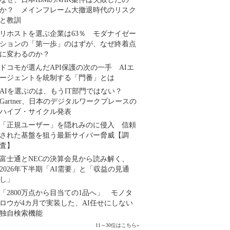
か？ メインフレーム大撤退時代のリスク
と教訓
リホストを選ぶ企業は63％ モダナイゼー
ションの「第一歩」のはずが、なぜ終着点
に変わるのか？
ドコモが選んだAPI保護の次の一手 AIエ
ージェントを統制する「門番」とは
AIを選ぶのは、もうIT部門ではない？
Gartner、日本のデジタルワークプレースの
ハイプ・サイクル発表
「正規ユーザー」を隠れみのに侵入 信頼
された基盤を狙う最新サイバー脅威【調
査】
富士通とNECの決算会見から読み解く、
2026年下半期「AI需要」と「収益の見通
し」
「2800万点から目当ての1品へ」 モノタ
ロウが4カ月で実装した、AI任せにしない
独自検索機能
11～30位はこちら
»