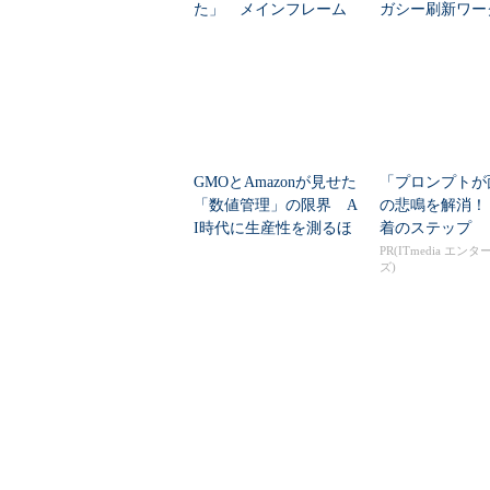
た」 メインフレーム
ガシー刷新ワー
大撤退時代のリスク...
ーをIBM Bo...
GMOとAmazonが見せた
「プロンプトが
「数値管理」の限界 A
の悲鳴を解消！
I時代に生産性を測るほ
着のステップ
ど現場が...
PR(ITmedia エン
ズ)