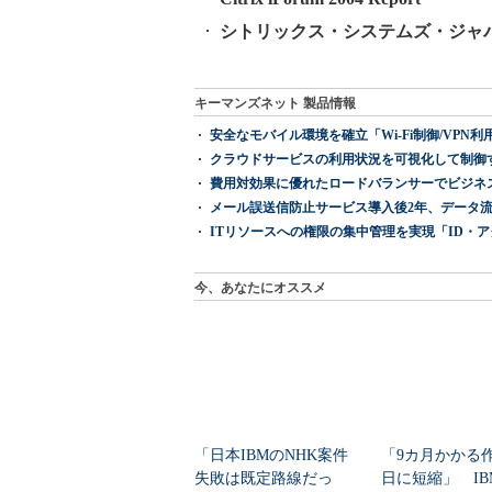
シトリックス・システムズ・ジャ
キーマンズネット 製品情報
安全なモバイル環境を確立「Wi-Fi制御/VPN利用の強制
クラウドサービスの利用状況を可視化して制御する「次
費用対効果に優れたロードバランサーでビジネ
メール誤送信防止サービス導入後2年、データ流
ITリソースへの権限の集中管理を実現「ID・アクセス管理 『I
今、あなたにオススメ
「日本IBMのNHK案件
「9カ月かかる
失敗は既定路線だっ
日に短縮」 IB