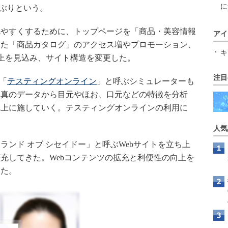
に
年ぶりという。
やすくするために、トップページを「商品・美容情報
アイ
した「商品カタログ」のアクセス増やプロモーション、
キ
上を見込み、サイト構造を変更した。
注目
「
テスティングオンライン
」と呼ぶシミュレーターも
写真のデータから目元やほお、口元などの特徴を分析
真上に施していく。テスティングオンラインの利用に
人気
イランド オブ シセイドー」と呼ぶWebサイトを立ち上
充してきた。Webコンテンツの拡充と利便性の向上を
った。