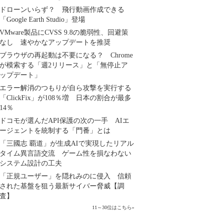
ドローンいらず？ 飛行動画作成できる
「Google Earth Studio」登場
VMware製品にCVSS 9.8の脆弱性、回避策
なし 速やかなアップデートを推奨
ブラウザの再起動は不要になる？ Chrome
が模索する「週2リリース」と「無停止ア
ップデート」
エラー解消のつもりが自ら攻撃を実行する
「ClickFix」が108％増 日本の割合が最多
14％
ドコモが選んだAPI保護の次の一手 AIエ
ージェントを統制する「門番」とは
「三國志 覇道」が生成AIで実現したリアル
タイム異言語交流 ゲーム性を損なわない
システム設計の工夫
「正規ユーザー」を隠れみのに侵入 信頼
された基盤を狙う最新サイバー脅威【調
査】
11～30位はこちら
»