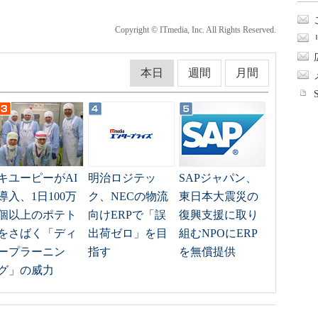
Copyright © ITmedia, Inc. All Rights Reserved.
本日
週間
月間
キユーピーがAI
明治ロジテッ
SAPジャパン、
導入、1日100万
ク、NECの物流
東日本大震災の
個以上のポテト
向けERPで「誤
復興支援に取り
をさばく「ディ
出荷ゼロ」を目
組むNPOにERP
ープラーニン
指す
を無償提供
グ」の威力