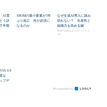
「AI需
SBOMの最小要素が5年
なぜ生成AI導入に踏み
どう語
ぶり改訂 何が必須に
切れない？ 生産性と
年下半期
なるのか
組織力を高める鍵
PR(ITmedia エンタープライ
ズ)
SS 9.8
策な
ップデ
Recommended by