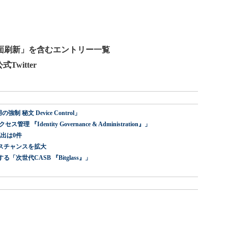
面刷新」を含むエントリー一覧
Twitter
 秘文 Device Control」
dentity Governance & Administration』」
出は0件
スチャンスを拡大
世代CASB 『Bitglass』」