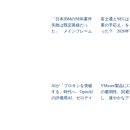
「日本IBMのNHK案件
富士通とNECは
失敗は既定路線だっ
要の手応え」を
た」 メインフレーム
った？ 2026
大撤退時代のリスク...
の見通しを考...
AIが「プロキシを突破
VMware製品にCV
する」時代へ OpenAI
の脆弱性、回避
の評価用AI、ゼロデイ
し 速やかなア
脆弱性を自...
ートを推...