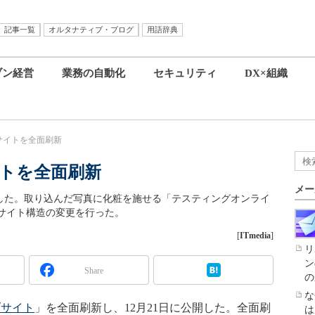
記事一覧
オルタナティブ・ブログ
用語辞典
ブン経営
業務の自動化
セキュリティ
DX×組織
サイトを全面刷新
イトを全面刷新
メー
新した。取り込んだ写真に化粧を施せる「テスティングオンライ
サイト構造の変更を行った。
[
ITmedia
]
リ
ン
Share
の
な
ブサイト
」を全面刷新し、12月21日に公開した。全面刷
は