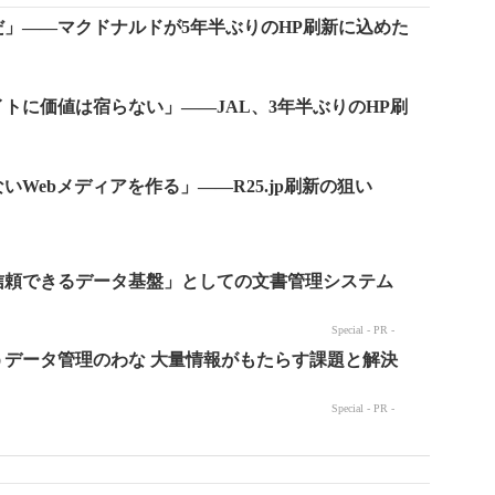
」――マクドナルドが5年半ぶりのHP刷新に込めた
トに価値は宿らない」――JAL、3年半ぶりのHP刷
Webメディアを作る」――R25.jp刷新の狙い