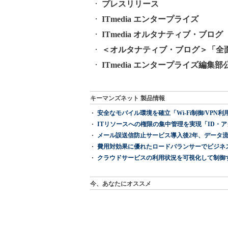
プレスリリース
ITmedia エンタープライズ
ITmedia オルタナティブ・ブログ
＜オルタナティブ・ブログ＞「全
ITmedia エンタープライズ編集部公式
キーマンズネット 製品情報
安全なモバイル環境を確立「Wi-Fi制御/VPN利用の強制
ITリソースへの権限の集中管理を実現「ID・アクセス管理 『I
メール誤送信防止サービス導入後2年、データ流
費用対効果に優れたロードバランサーでビジネ
クラウドサービスの利用状況を可視化して制御する「次
今、あなたにオススメ