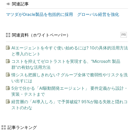
関連記事
マツダがOracle製品を包括的に採用 グローバル経営を強化
関連資料（ホワイトペーパー）
PR
AIエージェントを今すぐ使い始めるには? 10の具体的活用方法
と導入のヒント
コストを抑えてゼロトラストを実現する、“Microsoft 製品
群”の有効な活用方法
情シスも把握しきれない? グループ全体で脆弱性やリスクを洗
い出すには
5分で分かる「AI駆動開発エージェント」 要件定義から設計・
実装・テストまで
経営層の「AI導入しろ」で予算破綻? 95%が陥る失敗と隠れコ
ストのわな
記事ランキング