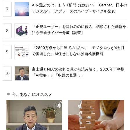
AIを選ぶのは、もうIT部門ではない？ Gartner、日本の
デジタルワークプレースのハイプ・サイクル発表
「正規ユーザー」を隠れみのに侵入 信頼された基盤を
狙う最新サイバー脅威【調査】
「2800万点から目当ての1品へ」 モノタロウが4カ月
で実装した、AI任せにしない独自検索機能
富士通とNECの決算会見から読み解く、2026年下半期
「AI需要」と「収益の見通し」
今、あなたにオススメ