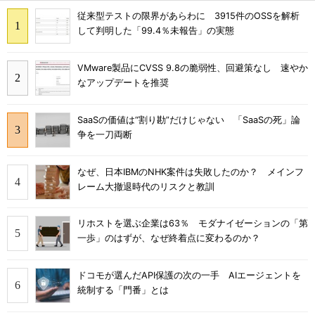
従来型テストの限界があらわに 3915件のOSSを解析
して判明した「99.4％未報告」の実態
VMware製品にCVSS 9.8の脆弱性、回避策なし 速やか
なアップデートを推奨
SaaSの価値は“割り勘”だけじゃない 「SaaSの死」論
争を一刀両断
なぜ、日本IBMのNHK案件は失敗したのか？ メインフ
レーム大撤退時代のリスクと教訓
リホストを選ぶ企業は63％ モダナイゼーションの「第
一歩」のはずが、なぜ終着点に変わるのか？
ドコモが選んだAPI保護の次の一手 AIエージェントを
統制する「門番」とは