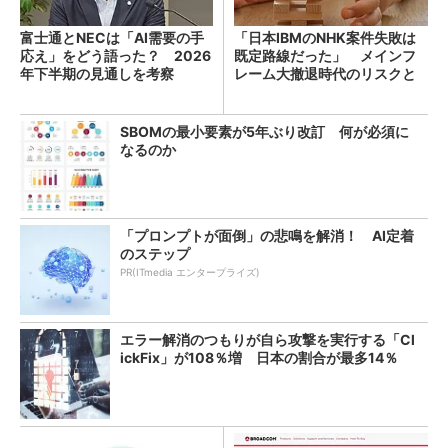
富士通とNECは「AI需要の手
「日本IBMのNHK案件失敗は
応え」をどう語った？ 2026
既定路線だった」 メインフ
年下半期の見通しを考察
レーム大撤退時代のリスクと
教訓
SBOMの最小要素が5年ぶり改訂 何が必須に
なるのか
「プロンプトが面倒」の悲鳴を解消！ AI定着
のステップ
PR(ITmedia エンタープライズ)
エラー解消のつもりが自ら攻撃を実行する「Cl
ickFix」が108％増 日本の割合が最多14％