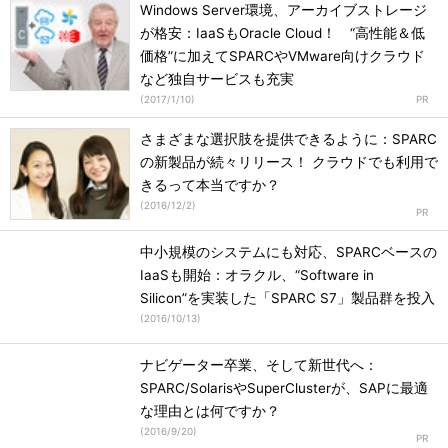
Windows Server環境、アーカイブストレージ
が格安：IaaSもOracle Cloud！ “高性能＆低
価格”に加えてSPARCやVMware向けクラウド
など独自サービスも充実
(
2017/1/10
)
さまざまな選択肢を提供できるように：SPARC
の新製品が続々リリース！ クラウドでも利用で
きるって本当ですか？
(
2016/12/2
)
中小規模のシステムにも対応、SPARCベースの
IaaSも開始：オラクル、“Software in
Silicon”を実装した「SPARC S7」製品群を投入
(
2016/10/13
)
ナビゲーター卒業、そして新世代へ：
SPARC/SolarisやSuperClusterが、SAPに最適
な理由とは何ですか？
(
2016/9/20
)