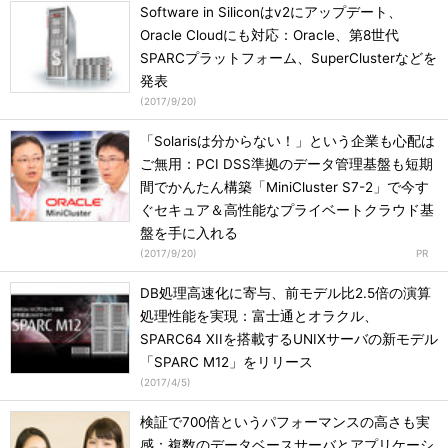
Software in Siliconはv2にアップデート、
Oracle Cloudにも対応：Oracle、第8世代
SPARCプラットフォーム、SuperClusterなどを
発表
(
2017/9/20
)
「Solarisは分からない！」という企業も心配は
ご無用：PCI DSS準拠のデータ管理基盤も短期
間でかんたん構築「MiniCluster S7-2」で今す
ぐセキュア＆高性能なプライベートクラウド基
盤を手に入れる
(
2017/9/20
)
DB処理高速化に寄与、前モデル比2.5倍の演算
処理性能を実現：富士通とオラクル、
SPARC64 XIIを搭載するUNIXサーバの新モデル
「SPARC M12」をリリース
(
2017/4/5
)
検証で700倍というパフォーマンスの高さも実
感：複数のデータベースサーバとアプリケーシ