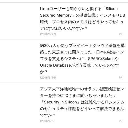
Linuxユーザーも知らないと損する「Silicon
Secured Memory」の基礎知識：インメモリDB
時代、プロセス内のメモリはどうやってセキュ
アにすればいいんですか？
(
2016/6/27
)
約20万人が使うプライベートクラウド基盤を構
築した東芝さまに聞きました：日本の社会イン
フラを支えるシステムに、SPARC/Solarisや
Oracle Databaseがどう貢献しているのです
か？
(
2016/6/14
)
アジア太平洋地域唯一のオラクル認定検証セン
ターを持つCTCさまに聞いちゃいました：
「Security in Silicon」は複雑化するITシステム
のセキュリティ課題をどうやって解決できるん
ですか？
(
2016/4/6
)