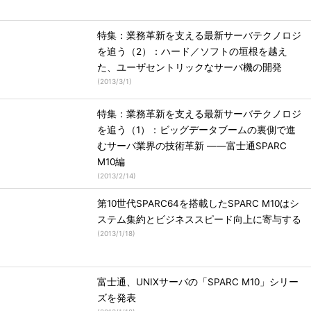
特集：業務革新を支える最新サーバテクノロジ
を追う（2）：ハード／ソフトの垣根を越え
た、ユーザセントリックなサーバ機の開発
(
2013/3/1
)
特集：業務革新を支える最新サーバテクノロジ
を追う（1）：ビッグデータブームの裏側で進
むサーバ業界の技術革新 ――富士通SPARC
M10編
(
2013/2/14
)
第10世代SPARC64を搭載したSPARC M10はシ
ステム集約とビジネススピード向上に寄与する
(
2013/1/18
)
富士通、UNIXサーバの「SPARC M10」シリー
ズを発表