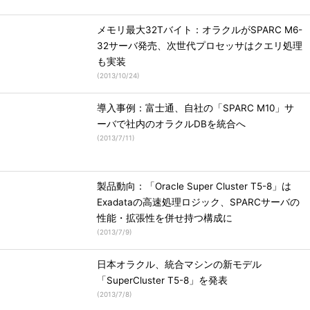
メモリ最大32Tバイト：オラクルがSPARC M6-
32サーバ発売、次世代プロセッサはクエリ処理
も実装
(
2013/10/24
)
導入事例：富士通、自社の「SPARC M10」サ
ーバで社内のオラクルDBを統合へ
(
2013/7/11
)
製品動向：「Oracle Super Cluster T5-8」は
Exadataの高速処理ロジック、SPARCサーバの
性能・拡張性を併せ持つ構成に
(
2013/7/9
)
日本オラクル、統合マシンの新モデル
「SuperCluster T5-8」を発表
(
2013/7/8
)