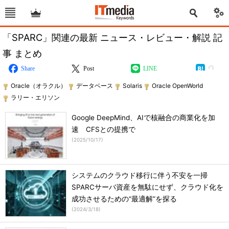
「SPARC」関連の最新 ニュース・レビュー・解説 記
事 まとめ
Share
Post
LINE
Oracle（オラクル）
データベース
Solaris
Oracle OpenWorld
ラリー・エリソン
Google DeepMind、AIで核融合の商業化を加
速 CFSとの提携で
(
2025/10/17
)
システムのクラウド移行に伴う不安を一掃
SPARCサーバ資産を無駄にせず、クラウド化を
成功させるための“最適解”を探る
(
2024/3/18
)