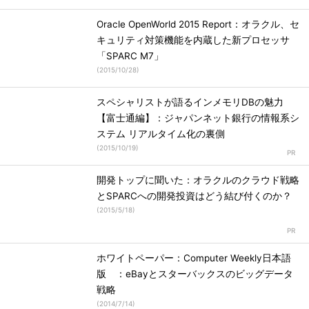
Oracle OpenWorld 2015 Report：オラクル、セ
キュリティ対策機能を内蔵した新プロセッサ
「SPARC M7」
(
2015/10/28
)
スペシャリストが語るインメモリDBの魅力
【富士通編】：ジャパンネット銀行の情報系シ
ステム リアルタイム化の裏側
(
2015/10/19
)
開発トップに聞いた：オラクルのクラウド戦略
とSPARCへの開発投資はどう結び付くのか？
(
2015/5/18
)
ホワイトペーパー：Computer Weekly日本語
版 ：eBayとスターバックスのビッグデータ
戦略
(
2014/7/14
)