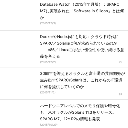
Database Watch（2015年11月版）：SPARC
M7に実装された「Software in Silicon」とは何
か
(
2015/12/3
)
DockerやNode.jsにも対応：クラウド時代に
SPARC／Solarisに何が求められているのか
――x86／Linuxにはない優位性や使い続ける意
義を考える
(
2015/12/2
)
30周年を迎えるオラクルと富士通の共同開発が
生み出すSPARC/Solarisは、これからのIT環境
に何を提供していくのか
(
2015/11/2
)
ハードウエアレベルでのメモリ保護や暗号化
も：米オラクルがSolaris 11.3をリリース。
SPARC M7、12c R2の情報も発表
(
2015/10/29
)