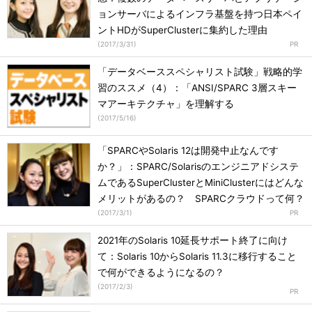
ョンサーバによるインフラ基盤を持つ日本ペイ
ントHDがSuperClusterに集約した理由
(
2017/3/31
)
「データベーススペシャリスト試験」戦略的学
習のススメ（4）：「ANSI/SPARC 3層スキー
マアーキテクチャ」を理解する
(
2017/5/16
)
「SPARCやSolaris 12は開発中止なんです
か？」：SPARC/Solarisのエンジニアドシステ
ムであるSuperClusterとMiniClusterにはどんな
メリットがあるの？ SPARCクラウドって何？
(
2017/3/1
)
2021年のSolaris 10延長サポート終了に向け
て：Solaris 10からSolaris 11.3に移行すること
で何ができるようになるの？
(
2017/2/3
)