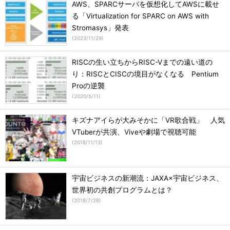
AWS、SPARCサーバを仮想化してAWSに載せ
る「Virtualization for SPARC on AWS with
Stromasys」発表
(
2023/11/29
)
RISCの生い立ちからRISC-Vまでの遠い道の
り：RISCとCISCの境目がなくなる Pentium
Proの逆襲
(
2020/5/11
)
キズナアイらが大みそかに「VR歌合戦」 人気
VTuberが共演、Viveや劇場で視聴可能
(
2018/11/13
)
宇宙ビジネスの新潮流：JAXA×宇宙ビジネス、
世界初の共創プログラムとは？
(
2018/7/28
)