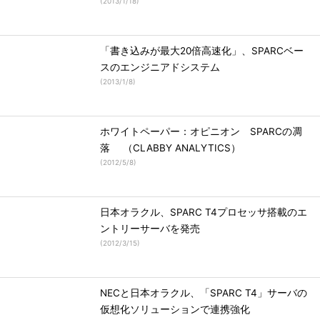
(
2013/1/18
)
「書き込みが最大20倍高速化」、SPARCベー
スのエンジニアドシステム
(
2013/1/8
)
ホワイトペーパー：オピニオン SPARCの凋
落 （CLABBY ANALYTICS）
(
2012/5/8
)
日本オラクル、SPARC T4プロセッサ搭載のエ
ントリーサーバを発売
(
2012/3/15
)
NECと日本オラクル、「SPARC T4」サーバの
仮想化ソリューションで連携強化