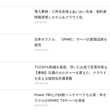
導入事例：三井住友海上あいおい生命、契約者
情報管理システムをクラウド化
(
2013/7/4
)
日本オラクル、「SPARC」サーバの新製品群を
発売
(
2013/4/17
)
TCO30％削減を達成、浮いたお金で災害対策も
【事例】日通のカルチャーを変えた、クラウド
を支える仮想化共通基盤
(
2013/4/16
)
Power 780との比較ベンチマークも公表：米オ
ラクルがSPARC T5サーバを発表
(
2013/3/27
)