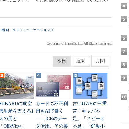
コ動画
|
NTTコミュニケーションズ
Copyright © ITmedia, Inc. All Rights Reserved.
本日
週間
月間
SUBARUの航空
カードの不正利
古いDWHの三重
機生産を支える1
用もAIで暴く
苦「キャパ不
人の男と
――JCBのデー
足」「スピード
「QlikView」
タ活用、その裏
不足」「鮮度不