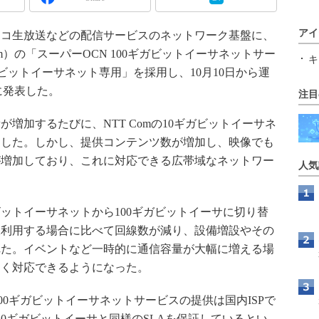
アイ
コ生放送などの配信サービスのネットワーク基盤に、
om）の「スーパーOCN 100ギガビットイーサネットサー
キ
ne 100ギガビットイーサネット専用」を採用し、10月10日から運
日に発表した。
注目
加するたびに、NTT Comの10ギガビットイーサネ
ました。しかし、提供コンテンツ数が増加し、映像でも
が増加しており、これに対応できる広帯域なネットワー
人気
ットイーサネットから100ギガビットイーサに切り替
線利用する場合に比べて回線数が減り、設備増設やその
れた。イベントなど一時的に通信容量が大幅に増える場
なく対応できるようになった。
100ギガビットイーサネットサービスの提供は国内ISPで
10ギガビットイーサと同様のSLAを保証しているとい