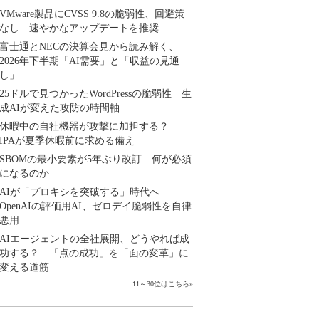
VMware製品にCVSS 9.8の脆弱性、回避策
なし 速やかなアップデートを推奨
富士通とNECの決算会見から読み解く、
2026年下半期「AI需要」と「収益の見通
し」
25ドルで見つかったWordPressの脆弱性 生
成AIが変えた攻防の時間軸
休暇中の自社機器が攻撃に加担する？
IPAが夏季休暇前に求める備え
SBOMの最小要素が5年ぶり改訂 何が必須
になるのか
AIが「プロキシを突破する」時代へ
OpenAIの評価用AI、ゼロデイ脆弱性を自律
悪用
AIエージェントの全社展開、どうやれば成
功する？ 「点の成功」を「面の変革」に
変える道筋
11～30位はこちら
»