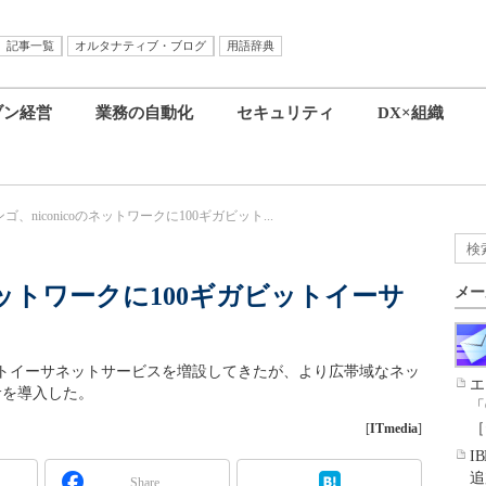
記事一覧
オルタナティブ・ブログ
用語辞典
ブン経営
業務の自動化
セキュリティ
DX×組織
ゴ、niconicoのネットワークに100ギガビット...
のネットワークに100ギガビットイーサ
メー
ットイーサネットサービスを増設してきたが、より広帯域なネッ
エ
サを導入した。
「
［
[
ITmedia
]
I
追
Share