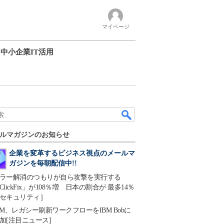
マイページ
中小企業IT活用
ルマガジンのお知らせ
企業を変革するビジネス視点のメールマ
ガジンを毎朝配信中!!
ラー解消のつもりが自ら攻撃を実行する
ClickFix」が108％増 日本の割合が 最多14％
セキュリティ］
BM、レガシー刷新ワークフローをIBM Bobに
加[注目ニュース]