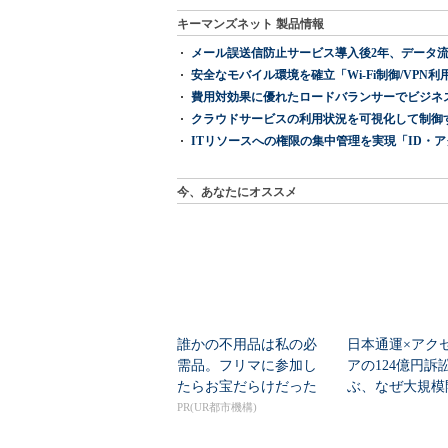
キーマンズネット 製品情報
メール誤送信防止サービス導入後2年、データ流
安全なモバイル環境を確立「Wi-Fi制御/VPN利用の強制
費用対効果に優れたロードバランサーでビジネ
クラウドサービスの利用状況を可視化して制御する「次
ITリソースへの権限の集中管理を実現「ID・アクセス管理 『I
今、あなたにオススメ
誰かの不用品は私の必
日本通運×アク
需品。フリマに参加し
アの124億円訴
たらお宝だらけだった
ぶ、なぜ大規模
は“燃える”のか
PR(UR都市機構)