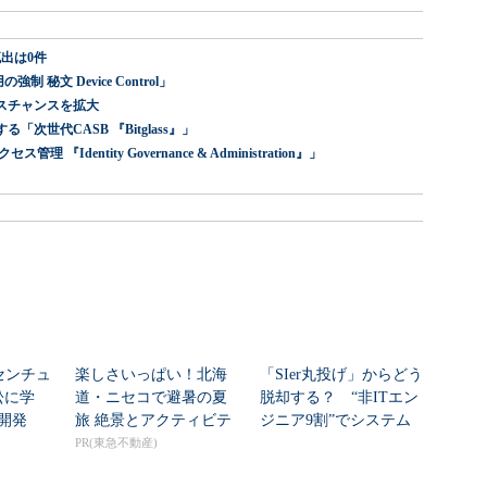
出は0件
 秘文 Device Control」
スチャンスを拡大
世代CASB 『Bitglass』」
dentity Governance & Administration』」
センチュ
楽しさいっぱい！北海
「SIer丸投げ」からどう
訟に学
道・ニセコで避暑の夏
脱却する？ “非ITエン
開発
旅 絶景とアクティビテ
ジニア9割”でシステム
ィが揃う「ニセコ東...
刷新に挑...
PR(東急不動産)