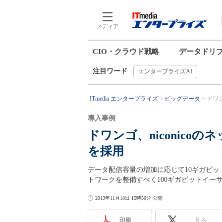
メディア
CIO・クラウド戦略
データドリ
注目ワード
エンタープライズAI
ITmedia エンタープライズ
ビッグデータ
ドワン
導入事例
ドワンゴ、niconico
を採用
データ配信容量の増加に応じて10ギガビ
トワークを整備すべく100ギガビットイー
2013年11月18日 15時50分 公開
印刷
見る