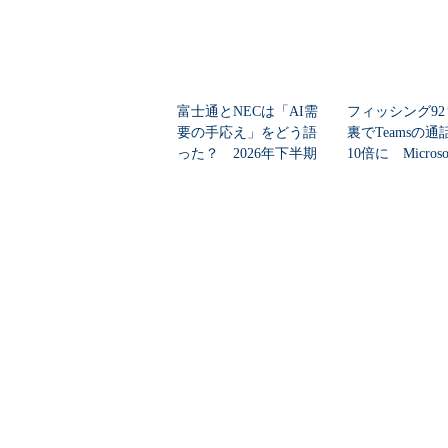
富士通とNECは「AI需
フィッシング9
要の手応え」をどう語
裏でTeamsの
った？ 2026年下半期
10倍に Micros
の見通しを考...