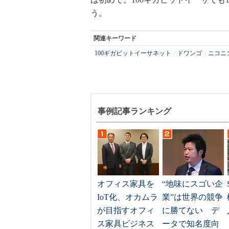
う。
関連キーワード
100ギガビットイーサネット
|
ドワンゴ
|
ニコニ
事例記事ランキング
オフィス家具を
“地味にスゴい企
IoT化、オカムラ
業”は世界の競争
が目指すオフィ
に勝てない デ
ス家具ビジネス
ータで知名度向