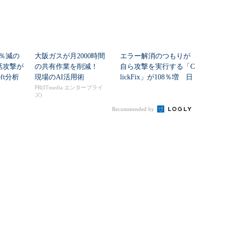
2％減の
大阪ガスが月2000時間
エラー解消のつもりが
通話攻撃が
の共有作業を削減！
自ら攻撃を実行する「C
oft分析
現場のAI活用術
lickFix」が108％増 日
本の割...
PR(ITmedia エンタープライ
ズ)
Recommended by