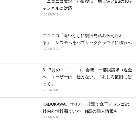
「ニコニコ実況」が仮復旧 地上波とBSの10チ
ャンネルに対応
(
2024/7/16
)
ニコニコ「近いうちに復旧見込み伝えられ
る」 システムをパブリッククラウドに移行へ
(
2024/7/12
)
6、7月の「ニコニコ」会費、一部誤請求→返金
へ ユーザーは「仕方ない」「むしろ復旧に使
って」
(
2024/7/4
)
KADOKAWA、サイバー攻撃で傘下ドワンゴの
社内外情報漏えいか N高の個人情報も
(
2024/7/3
)