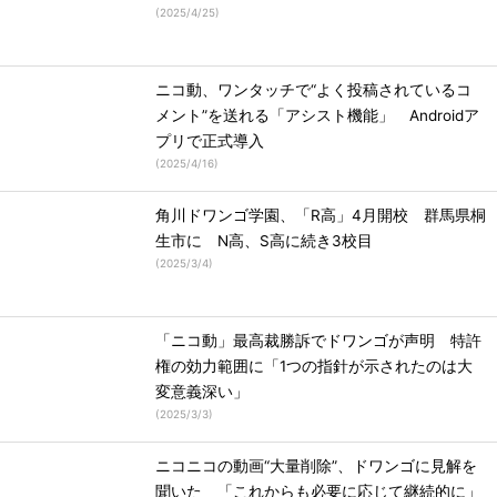
(
2025/4/25
)
ニコ動、ワンタッチで“よく投稿されているコ
メント”を送れる「アシスト機能」 Androidア
プリで正式導入
(
2025/4/16
)
角川ドワンゴ学園、「R高」4月開校 群馬県桐
生市に N高、S高に続き3校目
(
2025/3/4
)
「ニコ動」最高裁勝訴でドワンゴが声明 特許
権の効力範囲に「1つの指針が示されたのは大
変意義深い」
(
2025/3/3
)
ニコニコの動画“大量削除”、ドワンゴに見解を
聞いた 「これからも必要に応じて継続的に」