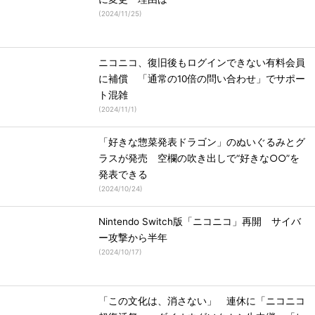
(
2024/11/25
)
ニコニコ、復旧後もログインできない有料会員
に補償 「通常の10倍の問い合わせ」でサポー
ト混雑
(
2024/11/1
)
「好きな惣菜発表ドラゴン」のぬいぐるみとグ
ラスが発売 空欄の吹き出しで“好きな○○”を
発表できる
(
2024/10/24
)
Nintendo Switch版「ニコニコ」再開 サイバ
ー攻撃から半年
(
2024/10/17
)
「この文化は、消さない」 連休に「ニコニコ