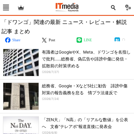
「ドワンゴ」関連の最新 ニュース・レビュー・解説
記事 まとめ
Share
Post
LINE
有識者はGoogleやX、Meta、ドワンゴを名指し
で批判……総務省、偽広告や誹謗中傷に発信・
拡散前の対策求める
(
2026/7/27
)
総務省、Google・Xなど5社に勧告 誹謗中傷
対策の報告義務を怠る 情プラ法違反で
(
2026/7/24
)
「ZEN大」「N高」の「リアルな数値」を公表
へ 文春“テレアポ”報道直後に発表会
(
2026/6/8
)