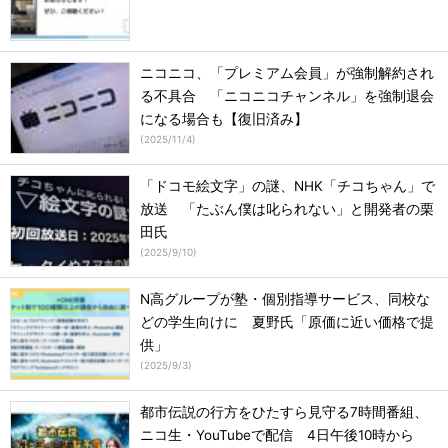
ニコニコ、「プレミアム会員」が強制解約され
る不具合 「ニコニコチャンネル」を強制退会
になる場合も【復旧済み】
(
2025/11/4
)
「ドコモ絵文字」の謎、NHK「チコちゃん」で
放送 「たぶん僕は叱られない」と開発者の栗
田氏
(
2025/9/10
)
N高グループが塾・個別指導サービス、同校な
どの学生向けに 夏野氏「原価に近い価格で提
供」
(
2025/9/3
)
都市伝説の行方をひたすら見守る7時間番組、
ニコ生・YouTubeで配信 4日午後10時から