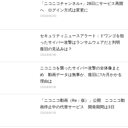
「ニコニコチャンネル+」28日にサービス再開
へ ログイン方式は変更に
(
2024/6/25
)
セキュリティニュースアラート：ドワンゴを狙
ったサイバー攻撃はランサムウェアだと判明
復旧の見込みは？
(
2024/6/18
)
ニコニコを襲ったサイバー攻撃の全体像まと
め 動画データは無事か、復旧に1カ月かかる
理由は
(
2024/6/14
)
「ニコニコ動画（Re：仮）」公開 ニコニコ動
画停止中の代替サービス 開発期間は3日
(
2024/6/14
)