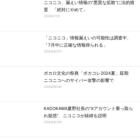
ニコニコ、漏えい情報の“悪質な拡散”に法的措
置 「絶対にやめて」
(
2024/7/2
)
「ニコニコ」情報漏えいの可能性は調査中、
「7月中に正確な情報得られる」
(
2024/6/27
)
ボカロ文化の祭典「ボカコレ2024夏」延期
ニコニコへのサイバー攻撃の影響で
(
2024/6/26
)
KADOKAWA夏野社長の“Xアカウント乗っ取ら
れ疑惑”、ニコニコが経緯を説明
(
2024/6/25
)