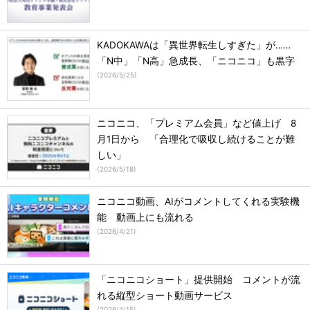
KADOKAWAは「異世界転生しすぎた」が……
「N中」「N高」急成長、「ニコニコ」も黒字
(
2026/5/25
)
ニコニコ、「プレミアム会員」など値上げ 8
月1日から 「合理化で吸収し続けることが難
しい」
(
2026/5/18
)
ニコニコ動画、AIがコメントしてくれる実験機
能 動画上にも流れる
(
2026/4/21
)
「ニコニコショート」提供開始 コメントが流
れる縦型ショート動画サービス
(
2026/4/15
)