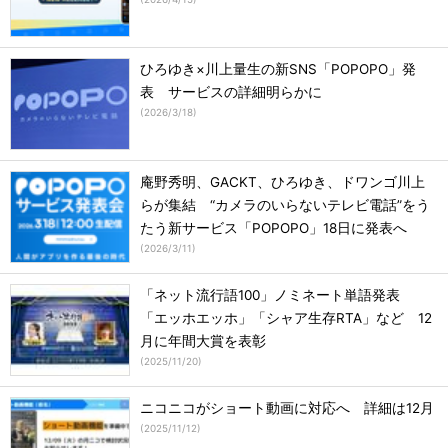
ひろゆき×川上量生の新SNS「POPOPO」発
表 サービスの詳細明らかに
(
2026/3/18
)
庵野秀明、GACKT、ひろゆき、ドワンゴ川上
らが集結 “カメラのいらないテレビ電話”をう
たう新サービス「POPOPO」18日に発表へ
(
2026/3/11
)
「ネット流行語100」ノミネート単語発表
「エッホエッホ」「シャア生存RTA」など 12
月に年間大賞を表彰
(
2025/11/20
)
ニコニコがショート動画に対応へ 詳細は12月
(
2025/11/12
)