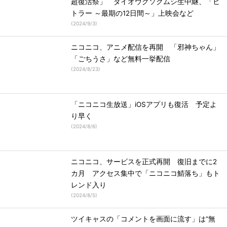
超復活祭」 ダイオウグソクムシ生中継、「ヒ
トラー ～最期の12日間～」上映会など
(
2024/9/3
)
ニコニコ、アニメ配信を再開 「邪神ちゃん」
「ごちうさ」など無料一挙配信
(
2024/8/23
)
「ニコニコ生放送」iOSアプリも復活 予定よ
り早く
(
2024/8/6
)
ニコニコ、サービスを正式再開 復旧までに2
カ月 アクセス集中で「ニコニコ鯖落ち」もト
レンド入り
(
2024/8/5
)
ツイキャスの「コメントを画面に流す」は“無