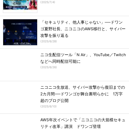
(
2025/7/4
)
「セキュリティ、他人事じゃない」──ドワン
ゴ夏野社長、ニコニコのAWS移行と、サイバー
攻撃を振り返る
(
2025/6/28
)
ニコ生配信ツール「N Air」、YouTube／Twitch
などへ同時配信可能に
(
2025/6/26
)
ニコニコ生放送、サイバー攻撃から復旧までの
2カ月間──ドワンゴが舞台裏明らかに 1万字
超のブログ公開
(
2025/6/10
)
AWS年次イベントで「ニコニコの大規模セキュ
リティ改革」講演 ドワンゴ登壇