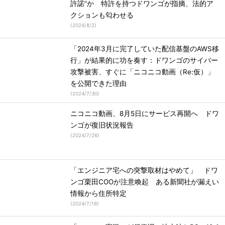
許諾”か 特許を持つドワンゴが指摘、法的ア
クションも匂わせる
(
2024/8/2
)
「2024年3月に完了していた配信基盤のAWS移
行」が結果的に功を奏す：ドワンゴのサイバー
攻撃被害、すぐに「ニコニコ動画（Re:仮）」
を公開できた理由
(
2024/7/30
)
ニコニコ動画、8月5日にサービス再開へ ドワ
ンゴが復旧状況報告
(
2024/7/26
)
「エンジニア宅への突撃取材はやめて」 ドワ
ンゴ栗田COOが注意喚起 ある新聞社が漏えい
情報から住所特定
(
2024/7/18
)