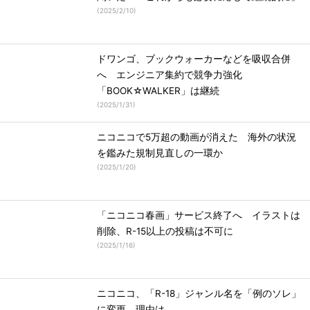
(
2025/2/10
)
ドワンゴ、ブックウォーカーなどを吸収合併
へ エンジニア集約で競争力強化
「BOOK☆WALKER」は継続
(
2025/1/31
)
ニコニコで5万超の動画が消えた 海外の状況
を鑑みた規制見直しの一環か
(
2025/1/20
)
「ニコニコ春画」サービス終了へ イラストは
削除、R-15以上の投稿は不可に
(
2025/1/16
)
ニコニコ、「R-18」ジャンル名を「例のソレ」
に変更 理由は