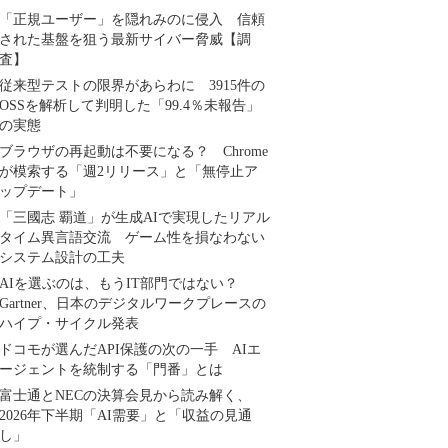
「正規ユーザー」を隠れみのに侵入 信頼
された基盤を狙う最新サイバー脅威【調
査】
従来型テストの限界があらわに 3915件の
OSSを解析して判明した「99.4％未報告」
の実態
ブラウザの再起動は不要になる？ Chrome
が模索する「週2リリース」と「無停止ア
ップデート」
「三國志 覇道」が生成AIで実現したリアル
タイム異言語交流 ゲーム性を損なわない
システム設計の工夫
AIを選ぶのは、もうIT部門ではない？
Gartner、日本のデジタルワークプレースの
ハイプ・サイクル発表
ドコモが選んだAPI保護の次の一手 AIエ
ージェントを統制する「門番」とは
富士通とNECの決算会見から読み解く、
2026年下半期「AI需要」と「収益の見通
し」