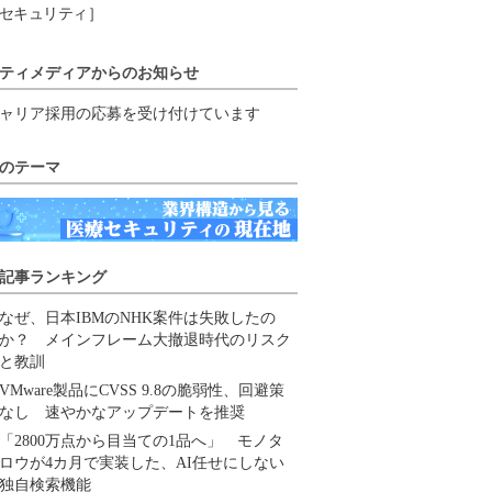
セキュリティ］
ティメディアからのお知らせ
ャリア採用の応募を受け付けています
のテーマ
記事ランキング
なぜ、日本IBMのNHK案件は失敗したの
か？ メインフレーム大撤退時代のリスク
と教訓
VMware製品にCVSS 9.8の脆弱性、回避策
なし 速やかなアップデートを推奨
「2800万点から目当ての1品へ」 モノタ
ロウが4カ月で実装した、AI任せにしない
独自検索機能