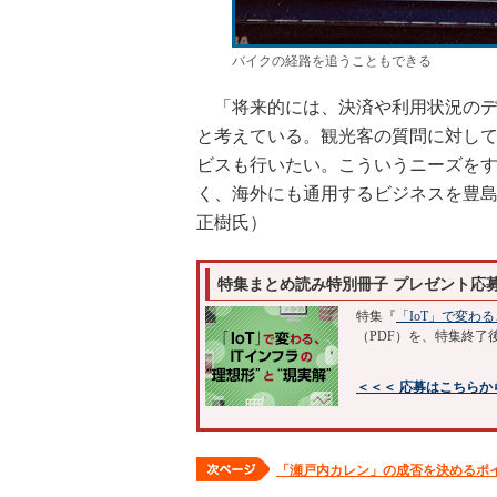
バイクの経路を追うこともできる
「将来的には、決済や利用状況のデ
と考えている。観光客の質問に対し
ビスも行いたい。こういうニーズを
く、海外にも通用するビジネスを豊島
正樹氏）
特集まとめ読み特別冊子 プレゼント応
特集『
「IoT」で変わる
（PDF）を、特集終了
＜＜＜ 応募はこちらか
「瀬戸内カレン」の成否を決めるポ