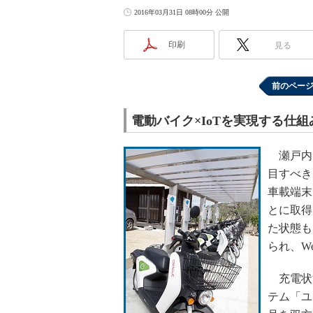
2016年03月31日 08時00分 公開
印刷
見る
前のペー
電動バイク×IoTを実現する仕組
瀬戸内カ
目すべき
車載端末
とに取得
た状態も
られ、W
充電状
テム「ユ