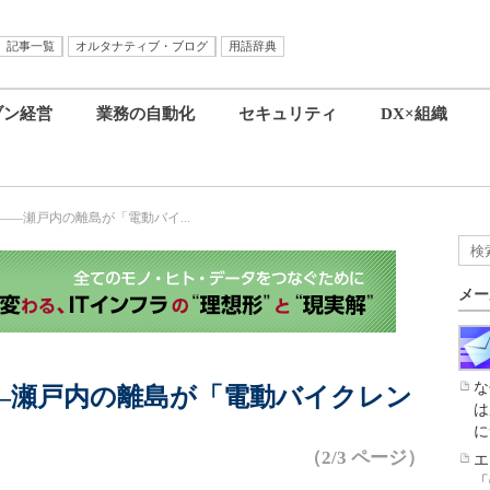
記事一覧
オルタナティブ・ブログ
用語辞典
ブン経営
業務の自動化
セキュリティ
DX×組織
――瀬戸内の離島が「電動バイ...
メー
な
――瀬戸内の離島が「電動バイクレン
は
に
（2/3 ページ）
エ
「