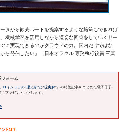
ータから観光ルートを提案するような施策もできれば
て、機械学習を活用しながら適切な回答をしていくサー
すぐに実現できるのがクラウドの力。国内だけではな
から発信したい」（日本オラクル 専務執行役員 三露
募フォーム
、ITインフラの“理想形”と“現実解”
』の特集記事をまとめた電子冊子
後にプレゼントいたします。
ら
イントは？