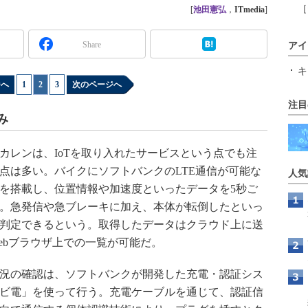
［
[
池田憲弘
，
ITmedia
]
Share
アイ
キ
ジへ
1
|
2
|
3
次のページへ
注目
み
レンは、IoTを取り入れたサービスという点でも注
点は多い。バイクにソフトバンクのLTE通信が可能な
人気
を搭載し、位置情報や加速度といったデータを5秒ご
。急発信や急ブレーキに加え、本体が転倒したといっ
判定できるという。取得したデータはクラウド上に送
ebブラウザ上での一覧が可能だ。
況の確認は、ソフトバンクが開発した充電・認証シス
ビ電」を使って行う。充電ケーブルを通じて、認証信