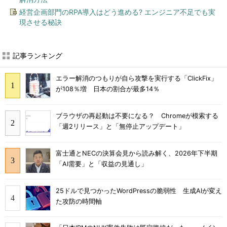
経営企画部門のRPA導入はどう進める? エンジニア不足でも実
現させる秘訣
記事ランキング
エラー解消のつもりが自ら攻撃を実行する「ClickFix」
が108％増 日本の割合が最多14％
ブラウザの再起動は不要になる？ Chromeが模索する
「週2リリース」と「無停止アップデート」
富士通とNECの決算会見から読み解く、2026年下半期
「AI需要」と「収益の見通し」
25ドルで見つかったWordPressの脆弱性 生成AIが変え
た攻防の時間軸