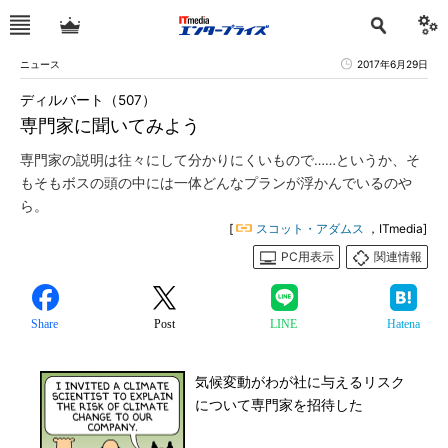
ニュース
2017年6月29日
ディルバート（507）
専門家に聞いてみよう
専門家の説明は往々にして分かりにくいもので……というか、そ
もそもボスの頭の中には一体どんなプランが浮かんでいるのや
ら。
[
スコット・アダムス
，ITmedia]
PC用表示
関連情報
Share
Post
LINE
Hatena
気候変動がわが社に与えるリスク
について専門家を招待した