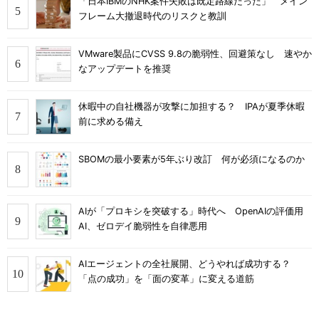
「日本IBMのNHK案件失敗は既定路線だった」 メイン
フレーム大撤退時代のリスクと教訓
VMware製品にCVSS 9.8の脆弱性、回避策なし 速やか
なアップデートを推奨
休暇中の自社機器が攻撃に加担する？ IPAが夏季休暇
前に求める備え
SBOMの最小要素が5年ぶり改訂 何が必須になるのか
AIが「プロキシを突破する」時代へ OpenAIの評価用
AI、ゼロデイ脆弱性を自律悪用
AIエージェントの全社展開、どうやれば成功する？
「点の成功」を「面の変革」に変える道筋