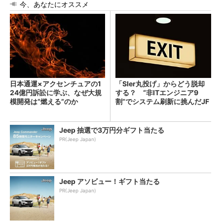
今、あなたにオススメ
日本通運×アクセンチュアの1
「SIer丸投げ」からどう脱却
24億円訴訟に学ぶ、なぜ大規
する？ “非ITエンジニア9
模開発は“燃える”のか
割”でシステム刷新に挑んだJF
Eスチールに学ぶ
Jeep 抽選で3万円分ギフト当たる
PR(Jeep Japan)
Jeep アソビュー！ギフト当たる
PR(Jeep Japan)