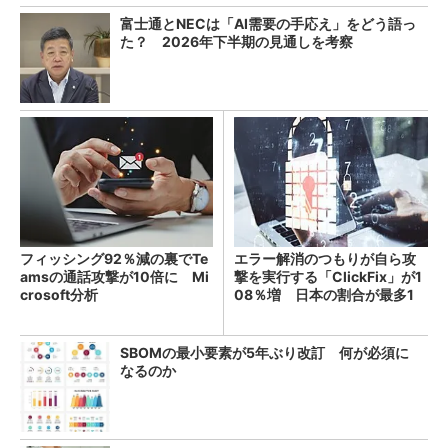
富士通とNECは「AI需要の手応え」をどう語っ
た？ 2026年下半期の見通しを考察
フィッシング92％減の裏でTe
エラー解消のつもりが自ら攻
amsの通話攻撃が10倍に Mi
撃を実行する「ClickFix」が1
crosoft分析
08％増 日本の割合が最多1
4％
SBOMの最小要素が5年ぶり改訂 何が必須に
なるのか