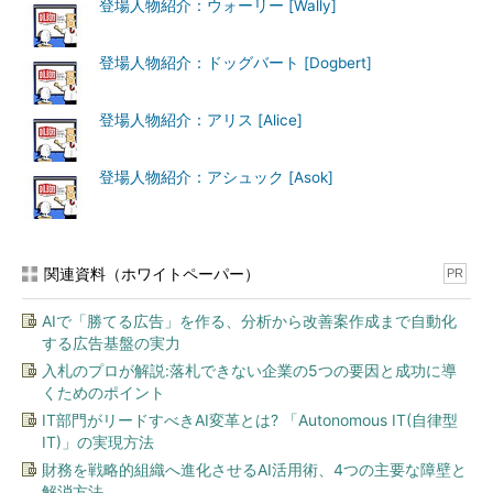
登場人物紹介：ウォーリー [Wally]
登場人物紹介：ドッグバート [Dogbert]
登場人物紹介：アリス [Alice]
登場人物紹介：アシュック [Asok]
関連資料（ホワイトペーパー）
PR
AIで「勝てる広告」を作る、分析から改善案作成まで自動化
する広告基盤の実力
入札のプロが解説:落札できない企業の5つの要因と成功に導
くためのポイント
IT部門がリードすべきAI変革とは? 「Autonomous IT(自律型
IT)」の実現方法
財務を戦略的組織へ進化させるAI活用術、4つの主要な障壁と
解消方法