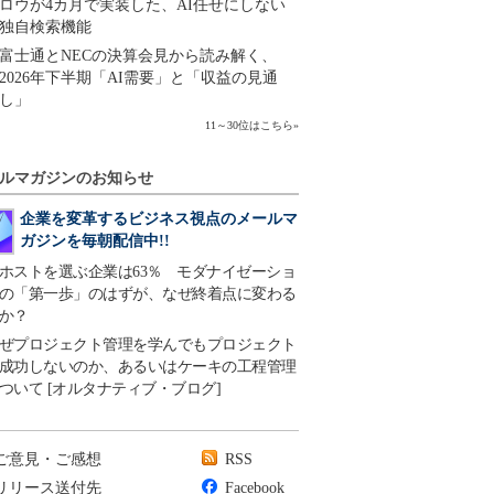
ロウが4カ月で実装した、AI任せにしない
独自検索機能
富士通とNECの決算会見から読み解く、
2026年下半期「AI需要」と「収益の見通
し」
11～30位はこちら
»
ルマガジンのお知らせ
企業を変革するビジネス視点のメールマ
ガジンを毎朝配信中!!
ホストを選ぶ企業は63％ モダナイゼーショ
の「第一歩」のはずが、なぜ終着点に変わる
か？
ぜプロジェクト管理を学んでもプロジェクト
成功しないのか、あるいはケーキの工程管理
ついて [オルタナティブ・ブログ]
ご意見・ご感想
RSS
リリース送付先
Facebook