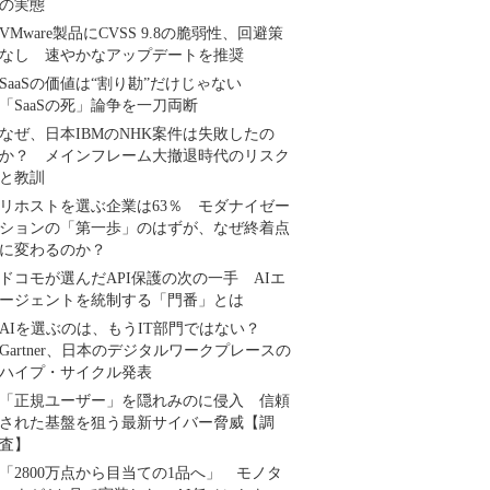
の実態
VMware製品にCVSS 9.8の脆弱性、回避策
なし 速やかなアップデートを推奨
SaaSの価値は“割り勘”だけじゃない
「SaaSの死」論争を一刀両断
なぜ、日本IBMのNHK案件は失敗したの
か？ メインフレーム大撤退時代のリスク
と教訓
リホストを選ぶ企業は63％ モダナイゼー
ションの「第一歩」のはずが、なぜ終着点
に変わるのか？
ドコモが選んだAPI保護の次の一手 AIエ
ージェントを統制する「門番」とは
AIを選ぶのは、もうIT部門ではない？
Gartner、日本のデジタルワークプレースの
ハイプ・サイクル発表
「正規ユーザー」を隠れみのに侵入 信頼
された基盤を狙う最新サイバー脅威【調
査】
「2800万点から目当ての1品へ」 モノタ