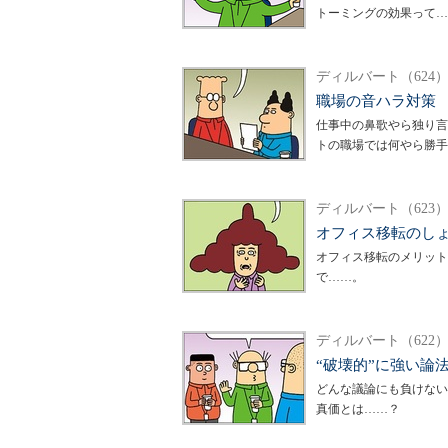
トーミングの効果って…
ディルバート（624
職場の音ハラ対策
仕事中の鼻歌やら独り言
トの職場では何やら勝手
ディルバート（623
オフィス移転のし
オフィス移転のメリット
で……。
ディルバート（622
“破壊的”に強い論
どんな議論にも負けない
真価とは……？