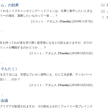
テム」の効果
くれるノイズキャンセリングヘッドフォンは、仕事に集中したいときな
リーの場合、遮断したいものって一体……？
[スコット・アダムス,
ITmedia
]
(
2019年11月7日
)
）：
信念を持ってわが道を切り開く処世術になるとの説もありますが、ボスの
リットが機能するのかどうか……？
[スコット・アダムス,
ITmedia
]
(
2019年10月31日
)
）：
（そんたく）
を立てるには、完璧なプレゼン資料にも、ひと工夫必要。ディルバート
近い……のか？
[スコット・アダムス,
ITmedia
]
(
2019年10月24日
)
）：
算会議
アイデアが歓迎されますが、その斜め上を行くウォーリー流ブレインス