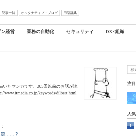
記事一覧
オルタナティブ・ブログ
用語辞典
ブン経営
業務の自動化
セキュリティ
DX×組織
注目
いたマンガです。305回以前のお話が読
edia.co.jp/keywords/dilbert.html
人気
）：
問題……？