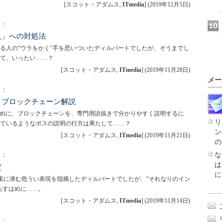
[スコット・アダムス,
ITmedia
]
(
2019年12月5日
)
）：
人」への対処法
る人の“ウラをかく”手を思いついたディルバートでしたが、そうまでし
て、いったい……？
[スコット・アダムス,
ITmedia
]
(
2019年11月28日
)
メー
）：
）ブロックチェーン解説
ために、ブロックチェーンを、専門用語抜きで分かりやすく説明するに
リ
ているようなボスの説明の行方は果たして……？
ン
[スコット・アダムス,
ITmedia
]
(
2019年11月21日
)
の
）：
な
は
だ
に
案に潜む危うい表現を指摘したディルバートでしたが、“それなりのイン
ろすはめに……。
[スコット・アダムス,
ITmedia
]
(
2019年11月14日
)
）：