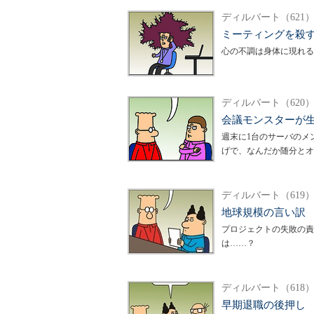
ディルバート（621
ミーティングを殺
心の不調は身体に現れる
ディルバート（620
会議モンスターが
週末に1台のサーバのメ
げで、なんだか随分とオ
ディルバート（619
地球規模の言い訳
プロジェクトの失敗の責
は……？
ディルバート（618
早期退職の後押し