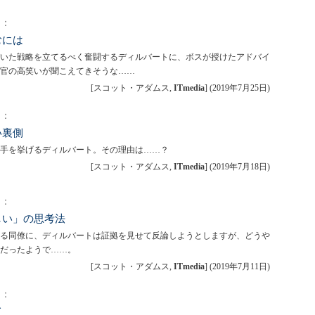
）：
むには
いた戦略を立てるべく奮闘するディルバートに、ボスが授けたアドバイ
官の高笑いが聞こえてきそうな……
[スコット・アダムス,
ITmedia
]
(
2019年7月25日
)
）：
い裏側
手を挙げるディルバート。その理由は……？
[スコット・アダムス,
ITmedia
]
(
2019年7月18日
)
）：
しい」の思考法
る同僚に、ディルバートは証拠を見せて反論しようとしますが、どうや
だったようで……。
[スコット・アダムス,
ITmedia
]
(
2019年7月11日
)
）：
て