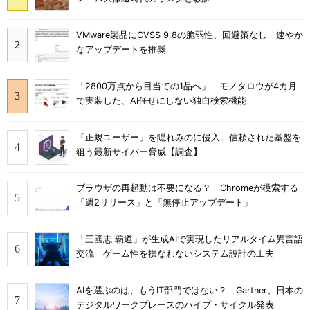
VMware製品にCVSS 9.8の脆弱性、回避策なし 速やか
なアップデートを推奨
「2800万点から目当ての1品へ」 モノタロウが4カ月
で実装した、AI任せにしない独自検索機能
「正規ユーザー」を隠れみのに侵入 信頼された基盤を
狙う最新サイバー脅威【調査】
ブラウザの再起動は不要になる？ Chromeが模索する
「週2リリース」と「無停止アップデート」
「三國志 覇道」が生成AIで実現したリアルタイム異言語
交流 ゲーム性を損なわないシステム設計の工夫
AIを選ぶのは、もうIT部門ではない？ Gartner、日本の
デジタルワークプレースのハイプ・サイクル発表