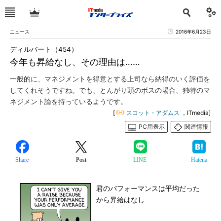
ニュース
2016年6月23日
ディルバート（454）
今年も昇給なし、その理由は……
一般的に、マネジメントを得意とする上司なら納得のいく評価を
してくれそうですね。でも、とんがり頭のボスの場合、独特のマ
ネジメント論を持っているようです。
[
スコット・アダムス
，ITmedia]
PC用表示
関連情報
Share
Post
LINE
Hatena
君のパフォーマンスは平均だった
から昇給はなし