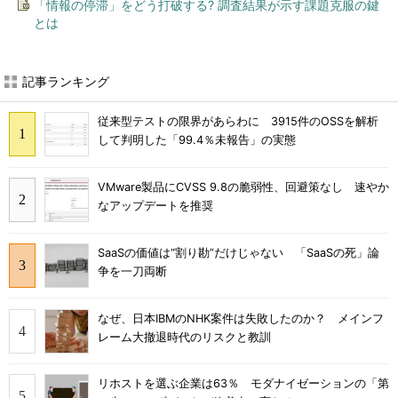
「情報の停滞」をどう打破する? 調査結果が示す課題克服の鍵
とは
記事ランキング
従来型テストの限界があらわに 3915件のOSSを解析
して判明した「99.4％未報告」の実態
VMware製品にCVSS 9.8の脆弱性、回避策なし 速やか
なアップデートを推奨
SaaSの価値は“割り勘”だけじゃない 「SaaSの死」論
争を一刀両断
なぜ、日本IBMのNHK案件は失敗したのか？ メインフ
レーム大撤退時代のリスクと教訓
リホストを選ぶ企業は63％ モダナイゼーションの「第