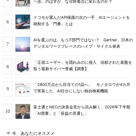
一歩」のはずが、なぜ終着点に変わるのか？
ドコモが選んだAPI保護の次の一手 AIエージェントを
統制する「門番」とは
AIを選ぶのは、もうIT部門ではない？ Gartner、日本の
デジタルワークプレースのハイプ・サイクル発表
「正規ユーザー」を隠れみのに侵入 信頼された基盤を
狙う最新サイバー脅威【調査】
「2800万点から目当ての1品へ」 モノタロウが4カ月
で実装した、AI任せにしない独自検索機能
富士通とNECの決算会見から読み解く、2026年下半期
「AI需要」と「収益の見通し」
今、あなたにオススメ