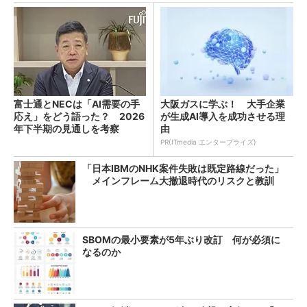
富士通とNECは「AI需要の手
大阪ガスに学ぶ！ 大手企業
応え」をどう語った？ 2026
が生成AI導入を成功させる理
年下半期の見通しを考察
由
PR(ITmedia エンタープライズ)
「日本IBMのNHK案件失敗は既定路線だった」
メインフレーム大撤退時代のリスクと教訓
SBOMの最小要素が5年ぶり改訂 何が必須に
なるのか