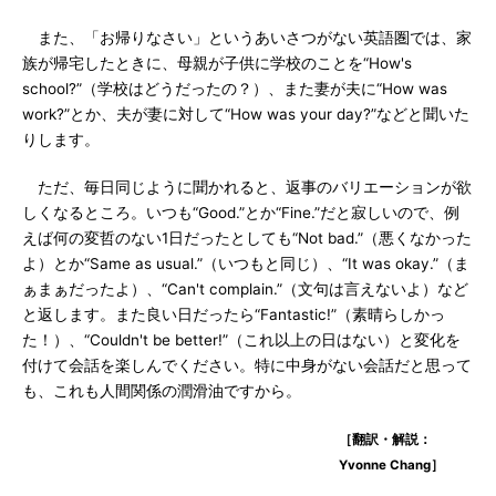
また、「お帰りなさい」というあいさつがない英語圏では、家
族が帰宅したときに、母親が子供に学校のことを“How's
school?”（学校はどうだったの？）、また妻が夫に“How was
work?”とか、夫が妻に対して“How was your day?”などと聞いた
りします。
ただ、毎日同じように聞かれると、返事のバリエーションが欲
しくなるところ。いつも“Good.”とか“Fine.”だと寂しいので、例
えば何の変哲のない1日だったとしても“Not bad.”（悪くなかった
よ）とか“Same as usual.”（いつもと同じ）、“It was okay.”（ま
ぁまぁだったよ）、“Can't complain.”（文句は言えないよ）など
と返します。また良い日だったら“Fantastic!”（素晴らしかっ
た！）、“Couldn't be better!”（これ以上の日はない）と変化を
付けて会話を楽しんでください。特に中身がない会話だと思って
も、これも人間関係の潤滑油ですから。
［翻訳・解説：
Yvonne Chang］