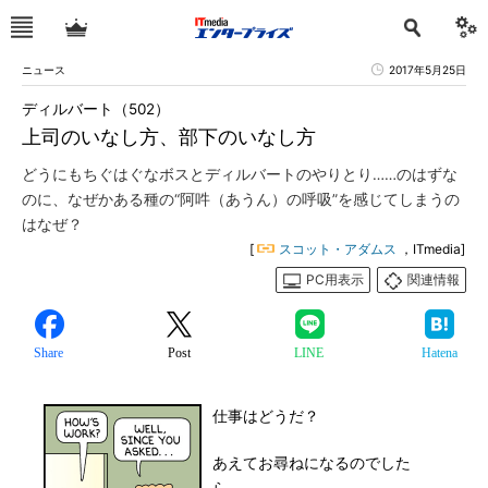
ニュース
2017年5月25日
ディルバート（502）
上司のいなし方、部下のいなし方
どうにもちぐはぐなボスとディルバートのやりとり……のはずな
のに、なぜかある種の“阿吽（あうん）の呼吸”を感じてしまうの
はなぜ？
[
スコット・アダムス
，ITmedia]
PC用表示
関連情報
Share
Post
LINE
Hatena
仕事はどうだ？
あえてお尋ねになるのでした