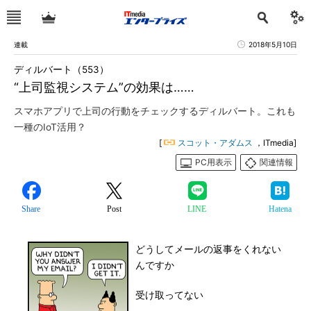
連載
2018年5月10日
ディルバート（553）
“上司監視システム”の効果は……
スマホアプリで上司の行動をチェックするディルバート。これも
一種のIoT活用？
[
スコット・アダムス
，ITmedia]
PC用表示
関連情報
Share
Post
LINE
Hatena
どうしてメールの返事をくれない
んですか
受け取ってない