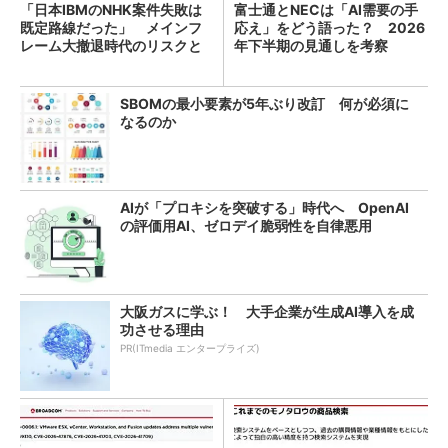
「日本IBMのNHK案件失敗は
富士通とNECは「AI需要の手
既定路線だった」 メインフ
応え」をどう語った？ 2026
レーム大撤退時代のリスクと
年下半期の見通しを考察
教訓
SBOMの最小要素が5年ぶり改訂 何が必須に
なるのか
AIが「プロキシを突破する」時代へ OpenAI
の評価用AI、ゼロデイ脆弱性を自律悪用
大阪ガスに学ぶ！ 大手企業が生成AI導入を成
功させる理由
PR(ITmedia エンタープライズ)