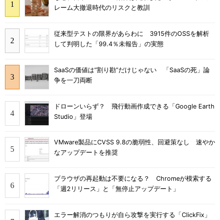
レーム大撤退時代のリスクと教訓
従来型テストの限界があらわに 3915件のOSSを解析
して判明した「99.4％未報告」の実態
SaaSの価値は“割り勘”だけじゃない 「SaaSの死」論
争を一刀両断
ドローンいらず？ 飛行動画作成できる「Google Earth
Studio」登場
VMware製品にCVSS 9.8の脆弱性、回避策なし 速やか
なアップデートを推奨
ブラウザの再起動は不要になる？ Chromeが模索する
「週2リリース」と「無停止アップデート」
エラー解消のつもりが自ら攻撃を実行する「ClickFix」