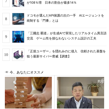
が108％増 日本の割合が最多14％
ドコモが選んだAPI保護の次の一手 AIエージェントを
統制する「門番」とは
「三國志 覇道」が生成AIで実現したリアルタイム異言語
交流 ゲーム性を損なわないシステム設計の工夫
「正規ユーザー」を隠れみのに侵入 信頼された基盤を
狙う最新サイバー脅威【調査】
今、あなたにオススメ