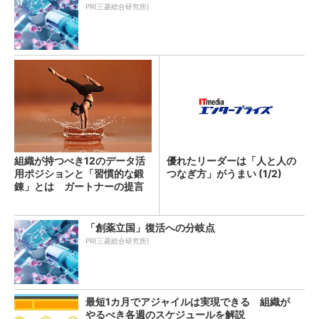
PR(三菱総合研究所)
組織が持つべき12のデータ活
優れたリーダーは「人と人の
用ポジションと「習慣的な鍛
つなぎ方」がうまい (1/2)
錬」とは ガートナーの提言
「創薬立国」復活への分岐点
PR(三菱総合研究所)
最短1カ月でアジャイルは実現できる 組織が
やるべき各週のスケジュールを解説