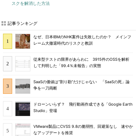
スクを解消した方法
記事ランキング
なぜ、日本IBMのNHK案件は失敗したのか？ メインフ
レーム大撤退時代のリスクと教訓
従来型テストの限界があらわに 3915件のOSSを解析
して判明した「99.4％未報告」の実態
SaaSの価値は“割り勘”だけじゃない 「SaaSの死」論
争を一刀両断
ドローンいらず？ 飛行動画作成できる「Google Earth
Studio」登場
VMware製品にCVSS 9.8の脆弱性、回避策なし 速やか
なアップデートを推奨