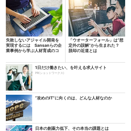
失敗しないアジャイル開発を
「ウオーターフォール」は“想
実現するには Sansanらの企
定外の誤解”から生まれた？
業事例から学ぶ人材育成のコ
脱却の近道とは
ツ
1日だけ働きたい、を叶える求人サイト
PR(ショットワークス)
“攻めのIT”に向くのは、どんな人材なのか
日本の創薬力低下、その本当の課題とは