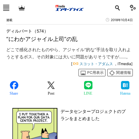
連載
2018年10月4日
ディルバート（574）
“にわかアジャイル上司”の乱
どこで感化されたものやら、アジャイル“的な”手法を取り入れよ
うとするボス。その対象には大いに問題がありそうですが……。
[
スコット・アダムス
，ITmedia]
PC用表示
関連情報
Share
Post
LINE
Hatena
データセンタープロジェクトのプ
ランをまとめました