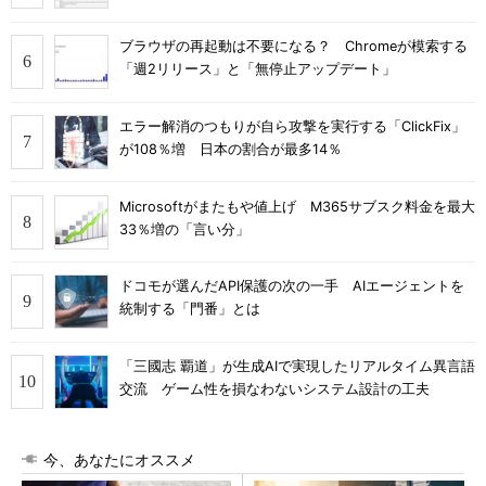
ブラウザの再起動は不要になる？ Chromeが模索する
「週2リリース」と「無停止アップデート」
エラー解消のつもりが自ら攻撃を実行する「ClickFix」
が108％増 日本の割合が最多14％
Microsoftがまたもや値上げ M365サブスク料金を最大
33％増の「言い分」
ドコモが選んだAPI保護の次の一手 AIエージェントを
統制する「門番」とは
「三國志 覇道」が生成AIで実現したリアルタイム異言語
交流 ゲーム性を損なわないシステム設計の工夫
今、あなたにオススメ