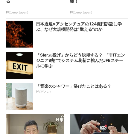
る
験！
PR(Jeep Japan)
PR(Jeep Japan)
日本通運×アクセンチュアの124億円訴訟に学
ぶ、なぜ大規模開発は“燃える”のか
「SIer丸投げ」からどう脱却する？ “非ITエン
ジニア9割”でシステム刷新に挑んだJFEスチー
ルに学ぶ
「音楽のシャワー」浴びたことはある？
PR(デノン)