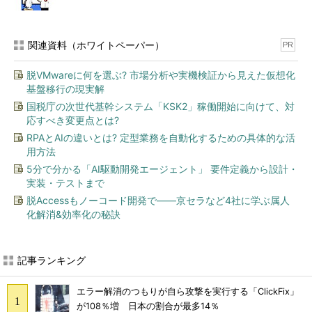
関連資料（ホワイトペーパー）
PR
脱VMwareに何を選ぶ? 市場分析や実機検証から見えた仮想化
基盤移行の現実解
国税庁の次世代基幹システム「KSK2」稼働開始に向けて、対
応すべき変更点とは?
RPAとAIの違いとは? 定型業務を自動化するための具体的な活
用方法
5分で分かる「AI駆動開発エージェント」 要件定義から設計・
実装・テストまで
脱Accessもノーコード開発で――京セラなど4社に学ぶ属人
化解消&効率化の秘訣
記事ランキング
エラー解消のつもりが自ら攻撃を実行する「ClickFix」
が108％増 日本の割合が最多14％