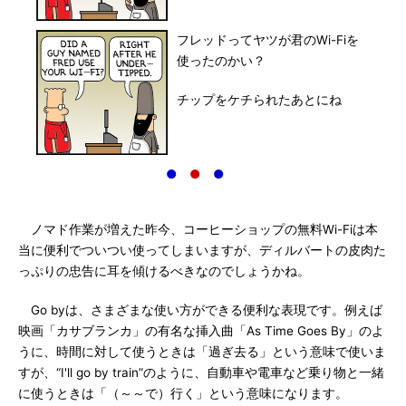
フレッドってヤツが君のWi-Fiを
使ったのかい？
チップをケチられたあとにね
●
●
●
ノマド作業が増えた昨今、コーヒーショップの無料Wi-Fiは本
当に便利でついつい使ってしまいますが、ディルバートの皮肉た
っぷりの忠告に耳を傾けるべきなのでしょうかね。
Go byは、さまざまな使い方ができる便利な表現です。例えば
映画「カサブランカ」の有名な挿入曲「As Time Goes By」のよ
うに、時間に対して使うときは「過ぎ去る」という意味で使いま
すが、“I'll go by train”のように、自動車や電車など乗り物と一緒
に使うときは「（～～で）行く」という意味になります。