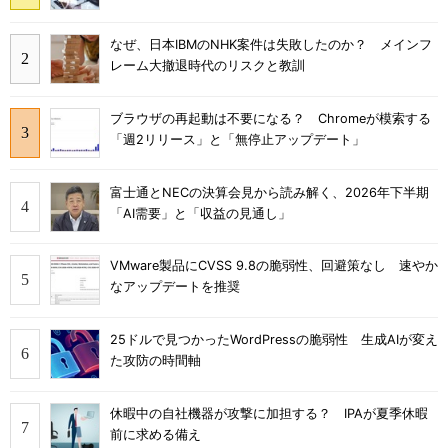
なぜ、日本IBMのNHK案件は失敗したのか？ メインフ
レーム大撤退時代のリスクと教訓
ブラウザの再起動は不要になる？ Chromeが模索する
「週2リリース」と「無停止アップデート」
富士通とNECの決算会見から読み解く、2026年下半期
「AI需要」と「収益の見通し」
VMware製品にCVSS 9.8の脆弱性、回避策なし 速やか
なアップデートを推奨
25ドルで見つかったWordPressの脆弱性 生成AIが変え
た攻防の時間軸
休暇中の自社機器が攻撃に加担する？ IPAが夏季休暇
前に求める備え