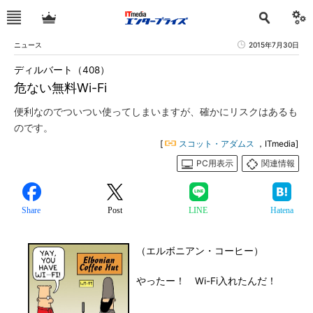
ニュース
2015年7月30日
ディルバート（408）
危ない無料Wi-Fi
便利なのでついつい使ってしまいますが、確かにリスクはあるも
のです。
[
スコット・アダムス
，ITmedia]
PC用表示
関連情報
Share
Post
LINE
Hatena
（エルボニアン・コーヒー）
やったー！ Wi-Fi入れたんだ！