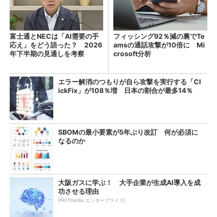
富士通とNECは「AI需要の手
フィッシング92％減の裏でTe
応え」をどう語った？ 2026
amsの通話攻撃が10倍に Mi
年下半期の見通しを考察
crosoft分析
エラー解消のつもりが自ら攻撃を実行する「Cl
ickFix」が108％増 日本の割合が最多14％
SBOMの最小要素が5年ぶり改訂 何が必須に
なるのか
大阪ガスに学ぶ！ 大手企業が生成AI導入を成
功させる理由
PR(ITmedia エンタープライズ)