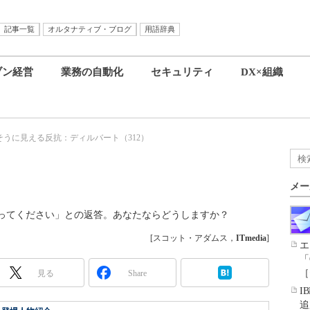
記事一覧
オルタナティブ・ブログ
用語辞典
ブン経営
業務の自動化
セキュリティ
DX×組織
そうに見える反抗：ディルバート（312）
メー
ってください」との返答。あなたならどうしますか？
[スコット・アダムス，
ITmedia
]
エ
「
［
見る
Share
I
追