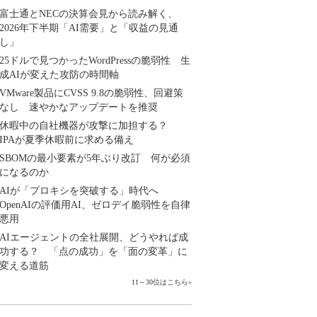
富士通とNECの決算会見から読み解く、
2026年下半期「AI需要」と「収益の見通
し」
25ドルで見つかったWordPressの脆弱性 生
成AIが変えた攻防の時間軸
VMware製品にCVSS 9.8の脆弱性、回避策
なし 速やかなアップデートを推奨
休暇中の自社機器が攻撃に加担する？
IPAが夏季休暇前に求める備え
SBOMの最小要素が5年ぶり改訂 何が必須
になるのか
AIが「プロキシを突破する」時代へ
OpenAIの評価用AI、ゼロデイ脆弱性を自律
悪用
AIエージェントの全社展開、どうやれば成
功する？ 「点の成功」を「面の変革」に
変える道筋
11～30位はこちら
»