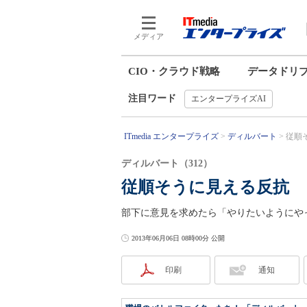
メディア
CIO・クラウド戦略
データドリ
注目ワード
エンタープライズAI
ITmedia エンタープライズ
ディルバート
従順
ディルバート（312）
従順そうに見える反抗
部下に意見を求めたら「やりたいようにや
2013年06月06日 08時00分 公開
印刷
通知