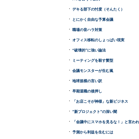
デキる部下の忖度（そんたく）
とにかく自由な予算会議
職場の音ハラ対策
オフィス移転のしょっぱい現実
“破壊的”に強い論法
ミーティングを殺す髪型
会議モンスターが生む嵐
地球規模の言い訳
早期退職の後押し
「お店こそが神様」な新ビジネス
”新プロジェクト”の深い闇
「会議中にスマホを見るな！」と言わ
予測から利益を生むには