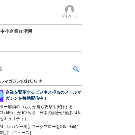
マイページ
中小企業IT活用
ルマガジンのお知らせ
企業を変革するビジネス視点のメールマ
ガジンを毎朝配信中!!
ラー解消のつもりが自ら攻撃を実行する
ClickFix」が108％増 日本の割合が 最多14％
セキュリティ］
BM、レガシー刷新ワークフローをIBM Bobに
加[注目ニュース]