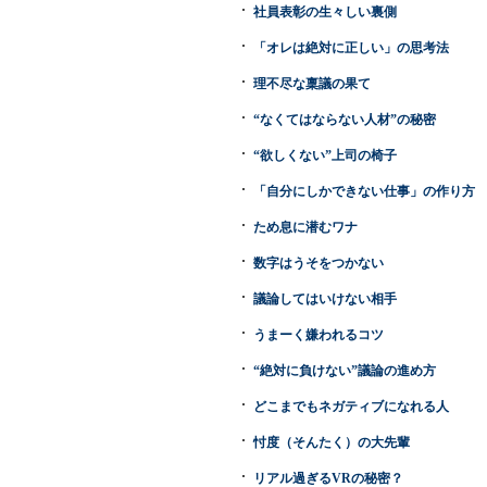
社員表彰の生々しい裏側
「オレは絶対に正しい」の思考法
理不尽な稟議の果て
“なくてはならない人材”の秘密
“欲しくない”上司の椅子
「自分にしかできない仕事」の作り方
ため息に潜むワナ
数字はうそをつかない
議論してはいけない相手
うまーく嫌われるコツ
“絶対に負けない”議論の進め方
どこまでもネガティブになれる人
忖度（そんたく）の大先輩
リアル過ぎるVRの秘密？