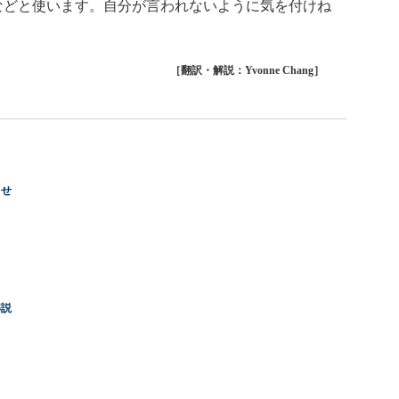
）などと使います。自分が言われないように気を付けね
［翻訳・解説：Yvonne Chang］
らせ
解説