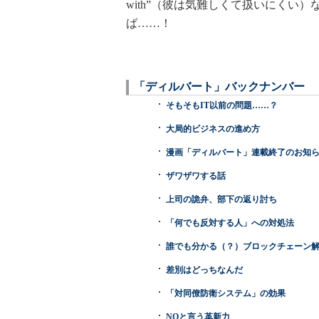
with”（彼は気難しくて扱いにくい
ば……！
「ディルバート」バックナンバー
そもそもIT以前の問題……？
大局的ビジネスの進め方
漫画「ディルバート」連載終了のお知
ザワザワする話
上司の詭弁、部下の返り討ち
「何でも反対する人」への対処法
誰でも分かる（？）ブロックチェーン
差別はどっちなんだ
「対同僚防衛システム」の効果
NOと言う革新力