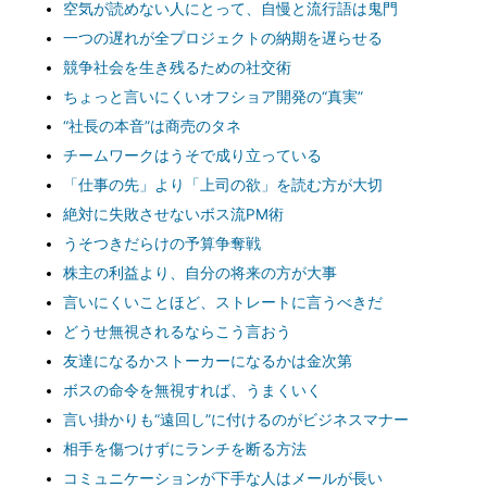
空気が読めない人にとって、自慢と流行語は鬼門
一つの遅れが全プロジェクトの納期を遅らせる
競争社会を生き残るための社交術
ちょっと言いにくいオフショア開発の“真実”
“社長の本音”は商売のタネ
チームワークはうそで成り立っている
「仕事の先」より「上司の欲」を読む方が大切
絶対に失敗させないボス流PM術
うそつきだらけの予算争奪戦
株主の利益より、自分の将来の方が大事
言いにくいことほど、ストレートに言うべきだ
どうせ無視されるならこう言おう
友達になるかストーカーになるかは金次第
ボスの命令を無視すれば、うまくいく
言い掛かりも“遠回し”に付けるのがビジネスマナー
相手を傷つけずにランチを断る方法
コミュニケーションが下手な人はメールが長い