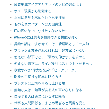
経費削減アイデアとテッドのクビの関係は？
ボス、現実から逃避する
上司に意見を求められたら要注意
もの忘れのパターンは万国共通
ITの言いなりになりたくない人たち
iPhone5には思考を撮影できる機能が付く
昇給の話をごまかせてこそ、管理職として一人前
ブラック企業を作れなければ、起業家じゃない
使えない部下ほど、「褒めて伸ばす」を求める
使えない部下は、ライバル社にスカウトさせるべし
敬愛すべき“偉大な兄弟”「ビッグデータ」
開発の手戻りを簡単に防ぐ方法
ブレストは上司を吊るし上げる場
無知な人は、知識がある人の言いなりになる
自慢する人は適当にいなすに限る
仕事も人間関係も、まじめ過ぎると馬鹿を見る