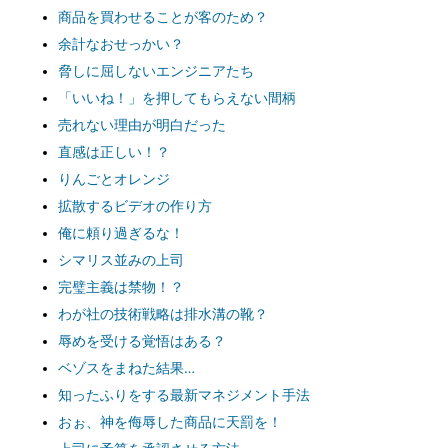
商品を買わせることが客のため？
余計なおせっかい？
脅しに屈しないエンジニアたち
「いいね！」を押してもらえない間柄
売れない理由が明白だった
直感は正しい！？
りんごとオレンジ
拡散するビデオの作り方
俺に頼り過ぎるな！
シマリス並みの上司
完璧主義は禁物！？
わが社の技術戦略は排水溝の靴？
辱めを受ける覚悟はある？
ベゾスをまねた結果…
知ったふりをする最新マネジメント手法
おぉ、神を侮辱した商品に天罰を！