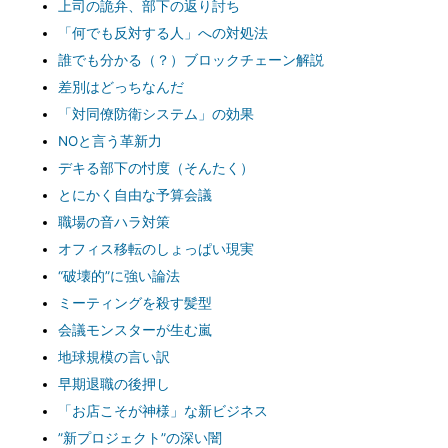
上司の詭弁、部下の返り討ち
「何でも反対する人」への対処法
誰でも分かる（？）ブロックチェーン解説
差別はどっちなんだ
「対同僚防衛システム」の効果
NOと言う革新力
デキる部下の忖度（そんたく）
とにかく自由な予算会議
職場の音ハラ対策
オフィス移転のしょっぱい現実
“破壊的”に強い論法
ミーティングを殺す髪型
会議モンスターが生む嵐
地球規模の言い訳
早期退職の後押し
「お店こそが神様」な新ビジネス
”新プロジェクト”の深い闇