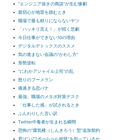
“エンジニア抜きの商談”が生む惨劇
親切心が地雷を踏むとき
職場で最も頼りにならないヤツ
「ハッキリ言え！」が招く悲劇
今日仕事ができない10の理由
デジタルデトックスのススメ
気の進まない会議の“かわし方”
形勢逆転
“にわかアジャイル上司”の乱
怒りのブーメラン
痛過ぎる恋バナ
最強。職場のメタボ対策デスク
「仕事した感」が試されるとき
ふんわりした言い訳
Twitter中毒者が生まれる瞬間
恐怖の“蜃気楼（しんきろう）型”追加契約
君は“パワポべらべら妖怪”を知っているか