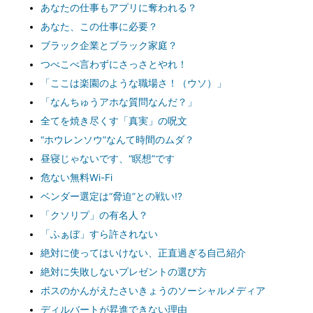
あなたの仕事もアプリに奪われる？
あなた、この仕事に必要？
ブラック企業とブラック家庭？
つべこべ言わずにさっさとやれ！
「ここは楽園のような職場さ！（ウソ）」
「なんちゅうアホな質問なんだ？」
全てを焼き尽くす「真実」の呪文
“ホウレンソウ”なんて時間のムダ？
昼寝じゃないです、“瞑想”です
危ない無料Wi-Fi
ベンダー選定は“脅迫”との戦い!?
「クソリプ」の有名人？
「ふぁぼ」すら許されない
絶対に使ってはいけない、正直過ぎる自己紹介
絶対に失敗しないプレゼントの選び方
ボスのかんがえたさいきょうのソーシャルメディア
ディルバートが昇進できない理由