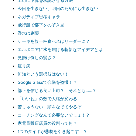
上司に予算を承認させる方法
今日を生きない、明日のためにも生きない
ネガティブ思考キャラ
飛行船で部下をのぞき見
香水は劇薬
ケーキを腹一杯食べればリーダーに？
エルボニアに水を届ける斬新なアイデアとは
見掛け倒しの賢さ？
座り病
無知という選択肢はない！
Google Glassで会議を盗撮！？
部下を信じる良い上司？ それとも……？
「いいね」の数で人格が変わる
苦しゅうない、頭をなでてやるぞ
コーチングなんて必要ないでしょ！？
家電量販店店員の役割って何？
1つのタイポが悲劇を引き起こす！？