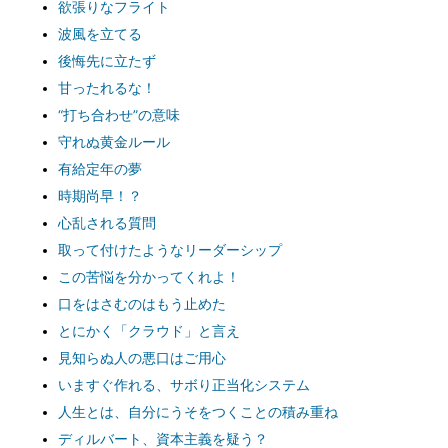
欲張りなフライト
波風を立てる
後悔先に立たず
甘ったれるな！
“打ち合わせ”の意味
守れぬ黄金ルール
有給定年の夢
時期尚早！？
心乱される質問
取って付けたようなリーダーシップ
この苦悩を分かってくれよ！
口をはさむのはもう止めた
とにかく「クラウド」と言え
見知らぬ人の悪口はご用心
いますぐ作れる、サボり正当化システム
人生とは、自分にうそをつくことの積み重ね
ディルバート、資本主義を疑う？