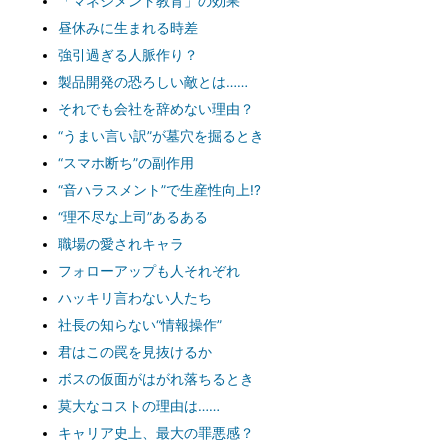
「マネジメント教育」の効果
昼休みに生まれる時差
強引過ぎる人脈作り？
製品開発の恐ろしい敵とは……
それでも会社を辞めない理由？
“うまい言い訳”が墓穴を掘るとき
“スマホ断ち”の副作用
“音ハラスメント”で生産性向上!?
“理不尽な上司”あるある
職場の愛されキャラ
フォローアップも人それぞれ
ハッキリ言わない人たち
社長の知らない“情報操作”
君はこの罠を見抜けるか
ボスの仮面がはがれ落ちるとき
莫大なコストの理由は……
キャリア史上、最大の罪悪感？