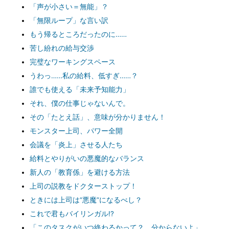
「声が小さい＝無能」？
「無限ループ」な言い訳
もう帰るところだったのに……
苦し紛れの給与交渉
完璧なワーキングスペース
うわっ……私の給料、低すぎ……？
誰でも使える「未来予知能力」
それ、僕の仕事じゃないんで。
その「たとえ話」、意味が分かりません！
モンスター上司、パワー全開
会議を「炎上」させる人たち
給料とやりがいの悪魔的なバランス
新人の「教育係」を避ける方法
上司の説教をドクターストップ！
ときには上司は“悪魔”になるべし？
これで君もバイリンガル!?
「このタスクがいつ終わるかって？ 分からないよ」