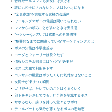
敏腕セールスマンも美女には負ける
誰にも相手にされないと、人はお化けになる
“全員参加”を実現する究極の会議体
ワーキングマザーの電話は聞いてられない
ママからの頼みごとが多いときは要注意
“セクシーなパワポ”は窓際への片道切符
“犯罪的なまでに間違っている”マーケティングとは
ボスの知能は小学生並み
ヨーダとウォーリーは役立たず
情報システム部員には“ハグ”が必要だ
ボスは大腸で判断を下す
コンサルの極意はボッたくりに気付かせないこと
女同士が凍りつく瞬間
ゴリ押せば、たいていのことはうまくいく
部下をキレさせてでも、IT予算を削減するボス
サボるなら、誇りを持って堂々とサボれ
ディルバートも気分が悪くなるボスの悪知恵