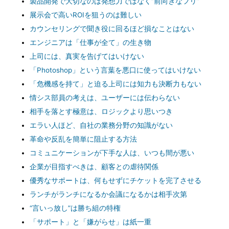
製品開発で大切なのは発想力ではなく“前向きなフリ”
展示会で高いROIを狙うのは難しい
カウンセリングで聞き役に回るほど損なことはない
エンジニアは「仕事が全て」の生き物
上司には、真実を告げてはいけない
「Photoshop」という言葉を悪口に使ってはいけない
「危機感を持て」と迫る上司には知力も決断力もない
情シス部員の考えは、ユーザーには伝わらない
相手を落とす極意は、ロジックより思いつき
エラい人ほど、自社の業務分野の知識がない
革命や反乱を簡単に阻止する方法
コミュニケーションが下手な人は、いつも間が悪い
企業が目指すべきは、顧客との虐待関係
優秀なサポートは、何もせずにチケットを完了させる
ランチがランチになるか会議になるかは相手次第
“言いっ放し”は勝ち組の特権
「サポート」と「嫌がらせ」は紙一重