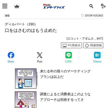
連載
2012年10月26日
ディルバート（290）
口をはさむのはもう止めた
[スコット・アダムス，＠IT]
PC用表示
関連情報
Share
Post
LINE
Hatena
来たる年の我々のマーケティング
プランは以上だ
調査によると消費者はこのような
アプローチは拒絶するってさ