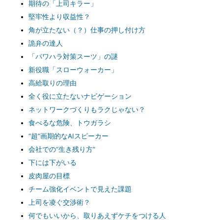
期待の「上司キラー」
堅牢性より収益性？
角が立たない（？）仕事の押し付け方
詭弁の達人
「パワハラ対策スーツ」の謎
新役職「スローウォーカー」
高給取りの理由
全く役に立たないナビゲーション
ネットワークづくりもラクじゃない？
食べるな危険、トウガラシ
“超”画期的なAIスピーカー
会社での“生き残り方”
下には下がいる
皮肉屋の目標
チーム強化イベントで見えた課題
上司を凌ぐ交渉術？
何でもいいから、取りあえずケチをつける人