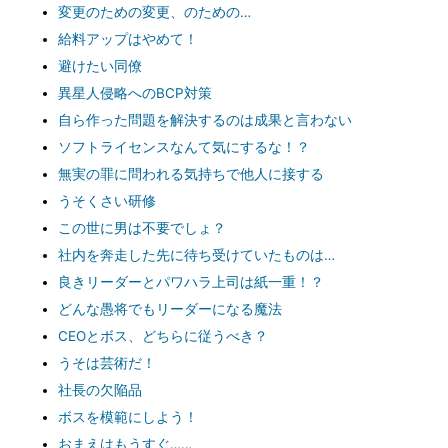
変更のための変更、のための…
給料アップはやめて！
避けたい同僚
異星人侵略へのBCP対策
自ら作った問題を解決するのは成果と言わない
ソフトライセンスなんて気にするな！？
無実の罪に問われる気持ちで他人に接する
うそくさい研修
この世に男は不要でしょ？
社内を奔走した先に待ち受けていたものは…
良きリーダーとパワハラ上司は紙一重！？
どんな愚将でもリーダーになる魔法
CEOとボス、どちらに従うべき？
うそは芸術だ！
社長の欠陥品
ボスを模範にしよう！
おまえはもうすぐ……