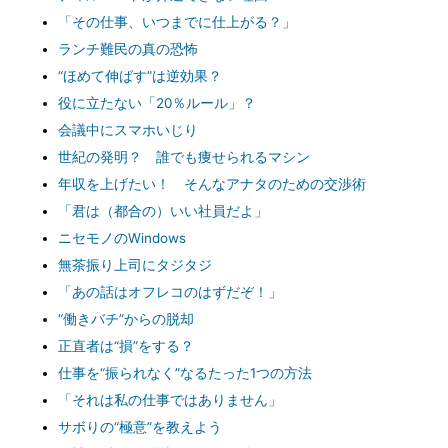
「その仕事、いつまでに仕上がる？」
ランチ難民の真の恐怖
“ほめて伸ばす”は逆効果？
役に立たない「20％ルール」？
会議中にスマホいじり
世紀の発明？ 誰でも痩せられるマシン
年収を上げたい！ そんなアナタのための交渉術
「君は（都合の）いい社員だよ」
ニセモノのWindows
無茶振り上司にタジタジ
「あの話はオフレコのはずだぞ！」
“働きバチ”からの脱却
正直者は“損”をする？
仕事を“振られなく”なるたった1つの方法
「それは私の仕事ではありません」
サボりの“極意”を教えよう