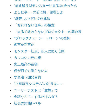
“燃え移り型モンスター社員”に出会ったら
よし仕事……の前に机、整理しよ
“暑苦しいパワポ”作成法
「奪われない仕事」の極意
「まるで終わらないプロジェクト」の舞台裏
”ブロックチェーン・ドローン”の恐怖
名言か迷言か
モンスター社員、新人に怒り心頭
カッコいい死に様
史上最高の昼寝
何が何でも謝らない人
すれ違う開発目的
“上司監視システム”の効果は……
ユーザーテストは「空想」で
会議なんて、するだけムダ？
社長の知能レベル