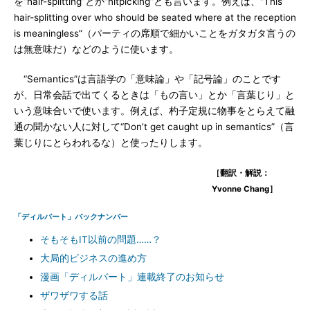
を“hair-splitting”とか“nitpicking”とも言います。例えば、“This
hair-splitting over who should be seated where at the reception
is meaningless”（パーティの席順で細かいことをガタガタ言うの
は無意味だ）などのように使います。
“Semantics”は言語学の「意味論」や「記号論」のことです
が、日常会話で出てくるときは「もの言い」とか「言葉じり」と
いう意味合いで使います。例えば、杓子定規に物事をとらえて融
通の聞かない人に対して“Don’t get caught up in semantics”（言
葉じりにとらわれるな）と使ったりします。
［翻訳・解説：
Yvonne Chang］
「ディルバート」バックナンバー
そもそもIT以前の問題……？
大局的ビジネスの進め方
漫画「ディルバート」連載終了のお知らせ
ザワザワする話