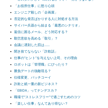
「お役所仕事」に怒り心頭
エンジニア殺しの「企画屋」
否定的な発言ばかりする人に対処する方法
サイバー兵器から始まる「最悪のシナリオ」
返信に困るメール、どう対応する？
勤労意欲を高める「取引」？
会議に遅刻した罰は……
聞き捨てならない「詐欺話」
仕事の“ヒント”を与えない上司、その理由
ロボットは「管理職」にぴったり？
勝負デートの強敵現る？
仕様変更、バッチコーイ
詐欺と紙一重の新ビジネス？
「EBIDA」ってナンデスカ？
職場で“ストレスフリー”で過ごすためのコツ
「楽しい仕事」なんてあり得ない？