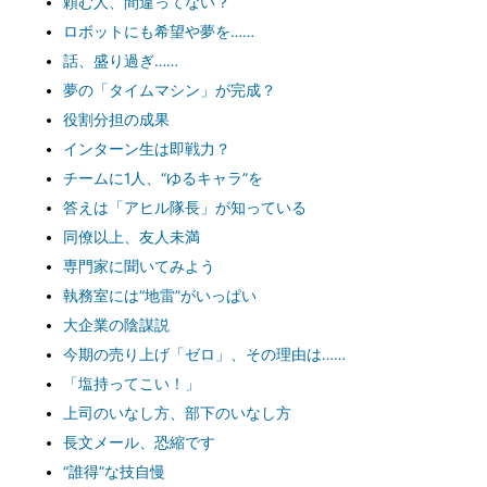
頼む人、間違ってない？
ロボットにも希望や夢を……
話、盛り過ぎ……
夢の「タイムマシン」が完成？
役割分担の成果
インターン生は即戦力？
チームに1人、“ゆるキャラ”を
答えは「アヒル隊長」が知っている
同僚以上、友人未満
専門家に聞いてみよう
執務室には“地雷”がいっぱい
大企業の陰謀説
今期の売り上げ「ゼロ」、その理由は……
「塩持ってこい！」
上司のいなし方、部下のいなし方
長文メール、恐縮です
“誰得”な技自慢