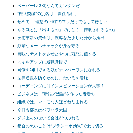
ペーパーレス化なんてカンタンだ
“権限委譲”の別名は「責任逃れ」
せめて、“理想の上司”のフリだけでもしてほしい
やる気とは「出すもの」ではなく「搾取されるもの」
技術革新の資金は、顧客をだました分から捻出
頻繁なメールチェックが身を守る
無駄なテストをさせたやつは万死に値する
スキルアップは退職覚悟で
同僚を利用できる奴がナンバーワンになれる
法律違反を防ぐために、わいろを着服
コーディングにはインスピレーションが大事!?
ビジネスは、“新語／造語”を作った者勝ち
組織では、マトモな人ほどねたまれる
今日も部長はパワハラ天国
ダメ上司のせいで会社がつぶれる
都合の悪いことは“プラシーボ効果”で乗り切る