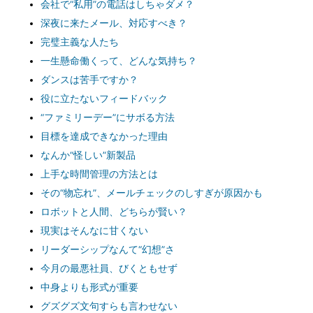
会社で“私用”の電話はしちゃダメ？
深夜に来たメール、対応すべき？
完璧主義な人たち
一生懸命働くって、どんな気持ち？
ダンスは苦手ですか？
役に立たないフィードバック
“ファミリーデー”にサボる方法
目標を達成できなかった理由
なんか“怪しい”新製品
上手な時間管理の方法とは
その“物忘れ”、メールチェックのしすぎが原因かも
ロボットと人間、どちらが賢い？
現実はそんなに甘くない
リーダーシップなんて“幻想”さ
今月の最悪社員、びくともせず
中身よりも形式が重要
グズグズ文句すらも言わせない