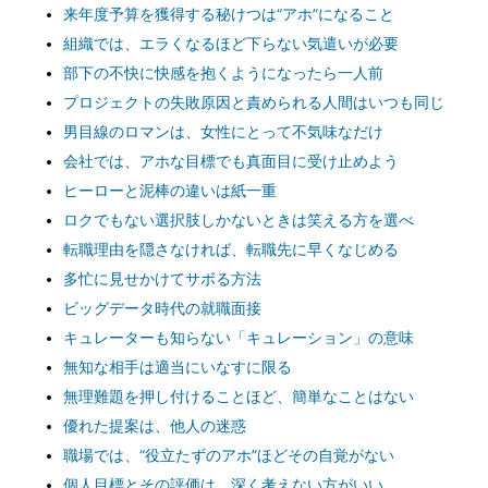
来年度予算を獲得する秘けつは“アホ”になること
組織では、エラくなるほど下らない気遣いが必要
部下の不快に快感を抱くようになったら一人前
プロジェクトの失敗原因と責められる人間はいつも同じ
男目線のロマンは、女性にとって不気味なだけ
会社では、アホな目標でも真面目に受け止めよう
ヒーローと泥棒の違いは紙一重
ロクでもない選択肢しかないときは笑える方を選べ
転職理由を隠さなければ、転職先に早くなじめる
多忙に見せかけてサボる方法
ビッグデータ時代の就職面接
キュレーターも知らない「キュレーション」の意味
無知な相手は適当にいなすに限る
無理難題を押し付けることほど、簡単なことはない
優れた提案は、他人の迷惑
職場では、“役立たずのアホ”ほどその自覚がない
個人目標とその評価は、深く考えない方がいい