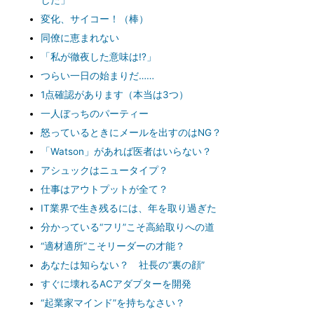
した」
変化、サイコー！（棒）
同僚に恵まれない
「私が徹夜した意味は!?」
つらい一日の始まりだ……
1点確認があります（本当は3つ）
一人ぼっちのパーティー
怒っているときにメールを出すのはNG？
「Watson」があれば医者はいらない？
アシュックはニュータイプ？
仕事はアウトプットが全て？
IT業界で生き残るには、年を取り過ぎた
分かっている“フリ”こそ高給取りへの道
“適材適所”こそリーダーの才能？
あなたは知らない？ 社長の“裏の顔”
すぐに壊れるACアダプターを開発
“起業家マインド”を持ちなさい？