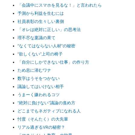
「会議中にスマホを見るな！」と言われたら
予測から利益を生むには
社員表彰の生々しい裏側
「オレは絶対に正しい」の思考法
理不尽な稟議の果て
“なくてはならない人材”の秘密
“欲しくない”上司の椅子
「自分にしかできない仕事」の作り方
ため息に潜むワナ
数字はうそをつかない
議論してはいけない相手
うまーく嫌われるコツ
“絶対に負けない”議論の進め方
どこまでもネガティブになれる人
忖度（そんたく）の大先輩
リアル過ぎるVRの秘密？