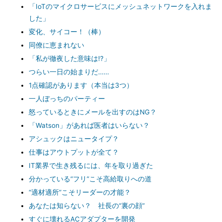
「IoTのマイクロサービスにメッシュネットワークを入れま
した」
変化、サイコー！（棒）
同僚に恵まれない
「私が徹夜した意味は!?」
つらい一日の始まりだ……
1点確認があります（本当は3つ）
一人ぼっちのパーティー
怒っているときにメールを出すのはNG？
「Watson」があれば医者はいらない？
アシュックはニュータイプ？
仕事はアウトプットが全て？
IT業界で生き残るには、年を取り過ぎた
分かっている“フリ”こそ高給取りへの道
“適材適所”こそリーダーの才能？
あなたは知らない？ 社長の“裏の顔”
すぐに壊れるACアダプターを開発