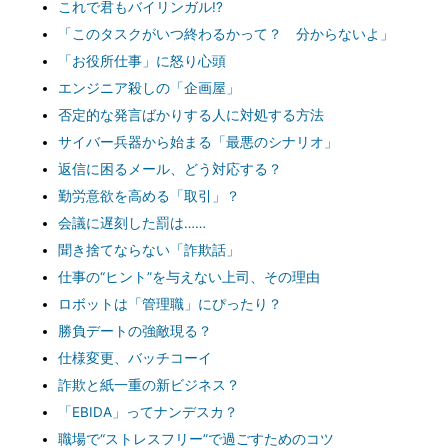
これで君もバイリンガル!?
「このタスクがいつ終わるかって？ 分からないよ」
「お役所仕事」に怒り心頭
エンジニア殺しの「企画屋」
否定的な発言ばかりする人に対処する方法
サイバー兵器から始まる「最悪のシナリオ」
返信に困るメール、どう対応する？
勤労意欲を高める「取引」？
会議に遅刻した罰は……
聞き捨てならない「詐欺話」
仕事の“ヒント”を与えない上司、その理由
ロボットは「管理職」にぴったり？
勝負デートの強敵現る？
仕様変更、バッチコーイ
詐欺と紙一重の新ビジネス？
「EBIDA」ってナンデスカ？
職場で“ストレスフリー”で過ごすためのコツ