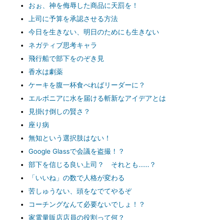
おぉ、神を侮辱した商品に天罰を！
上司に予算を承認させる方法
今日を生きない、明日のためにも生きない
ネガティブ思考キャラ
飛行船で部下をのぞき見
香水は劇薬
ケーキを腹一杯食べればリーダーに？
エルボニアに水を届ける斬新なアイデアとは
見掛け倒しの賢さ？
座り病
無知という選択肢はない！
Google Glassで会議を盗撮！？
部下を信じる良い上司？ それとも……？
「いいね」の数で人格が変わる
苦しゅうない、頭をなでてやるぞ
コーチングなんて必要ないでしょ！？
家電量販店店員の役割って何？