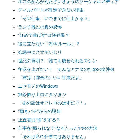
ボスのかんがえたさいきょうのソーシャルメディア
ディルバートが昇進できない理由
「その仕事、いつまでに仕上がる？」
ランチ難民の真の恐怖
“ほめて伸ばす”は逆効果？
役に立たない「20％ルール」？
会議中にスマホいじり
世紀の発明？ 誰でも痩せられるマシン
年収を上げたい！ そんなアナタのための交渉術
「君は（都合の）いい社員だよ」
ニセモノのWindows
無茶振り上司にタジタジ
「あの話はオフレコのはずだぞ！」
“働きバチ”からの脱却
正直者は“損”をする？
仕事を“振られなく”なるたった1つの方法
「それは私の仕事ではありません」