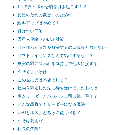
1つのタイポが悲劇を引き起こす！？
変更のための変更、のための…
給料アップはやめて！
避けたい同僚
異星人侵略へのBCP対策
自ら作った問題を解決するのは成果と言わない
ソフトライセンスなんて気にするな！？
無実の罪に問われる気持ちで他人に接する
うそくさい研修
この世に男は不要でしょ？
社内を奔走した先に待ち受けていたものは…
良きリーダーとパワハラ上司は紙一重！？
どんな愚将でもリーダーになる魔法
CEOとボス、どちらに従うべき？
うそは芸術だ！
社長の欠陥品