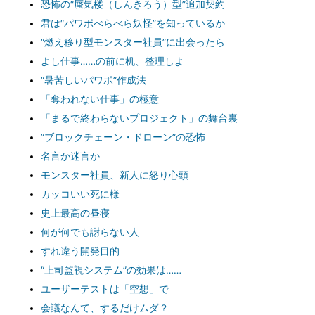
恐怖の“蜃気楼（しんきろう）型”追加契約
君は“パワポべらべら妖怪”を知っているか
“燃え移り型モンスター社員”に出会ったら
よし仕事……の前に机、整理しよ
“暑苦しいパワポ”作成法
「奪われない仕事」の極意
「まるで終わらないプロジェクト」の舞台裏
”ブロックチェーン・ドローン”の恐怖
名言か迷言か
モンスター社員、新人に怒り心頭
カッコいい死に様
史上最高の昼寝
何が何でも謝らない人
すれ違う開発目的
“上司監視システム”の効果は……
ユーザーテストは「空想」で
会議なんて、するだけムダ？