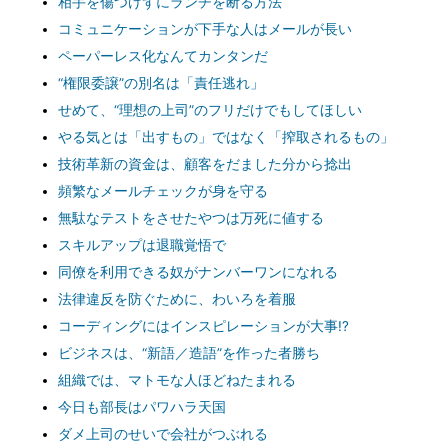
相手を傷つけずにランチを断る方法
コミュニケーションが下手な人はメールが長い
ペーパーレス化なんてカンタンだ
“権限委譲”の別名は「責任逃れ」
せめて、“理想の上司”のフリだけでもしてほしい
やる気とは「出すもの」ではなく「搾取されるもの」
技術革新の資金は、顧客をだました分から捻出
頻繁なメールチェックが身を守る
無駄なテストをさせたやつは万死に値する
スキルアップは退職覚悟で
同僚を利用できる奴がナンバーワンになれる
法律違反を防ぐために、わいろを着服
コーディングにはインスピレーションが大事!?
ビジネスは、“新語／造語”を作った者勝ち
組織では、マトモな人ほどねたまれる
今日も部長はパワハラ天国
ダメ上司のせいで会社がつぶれる