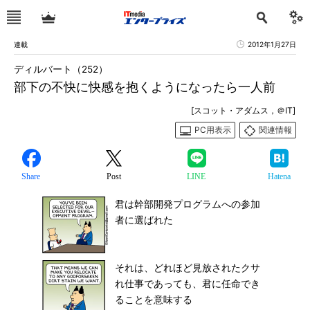
連載
2012年1月27日
ディルバート（252）
部下の不快に快感を抱くようになったら一人前
[スコット・アダムス，＠IT]
PC用表示
関連情報
Share
Post
LINE
Hatena
君は幹部開発プログラムへの参加
者に選ばれた
それは、どれほど見放されたクサ
れ仕事であっても、君に任命でき
ることを意味する