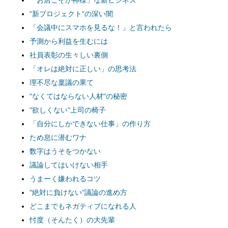
「お店こそが神様」な新ビジネス
”新プロジェクト”の深い闇
「会議中にスマホを見るな！」と言われたら
予測から利益を生むには
社員表彰の生々しい裏側
「オレは絶対に正しい」の思考法
理不尽な稟議の果て
“なくてはならない人材”の秘密
“欲しくない”上司の椅子
「自分にしかできない仕事」の作り方
ため息に潜むワナ
数字はうそをつかない
議論してはいけない相手
うまーく嫌われるコツ
“絶対に負けない”議論の進め方
どこまでもネガティブになれる人
忖度（そんたく）の大先輩