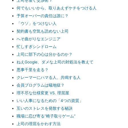
上司を凌ぐ交渉術？
何でもいいから、取りあえずケチをつける人
予算オーバーの責任は誰に？
「ウソ」をつけない人
契約書も空気も読めない上司
へそ曲がりなエンジニア
忙しすぎシンドローム
上司に部下の心は分かるのか？
ねえGoogle、ダメな上司の対処法を教えて
悪事千里を走る？
クレーマーにハマる人、共鳴する人
会員プログラムは蟻地獄？
理不尽な仕様変更 VS. 理屈屋
いい人事になるための「4つの資質」
互いのストレスを発散する秘訣
職場に忍び寄る“椅子取りゲーム”
上司の理屈をかわす方法