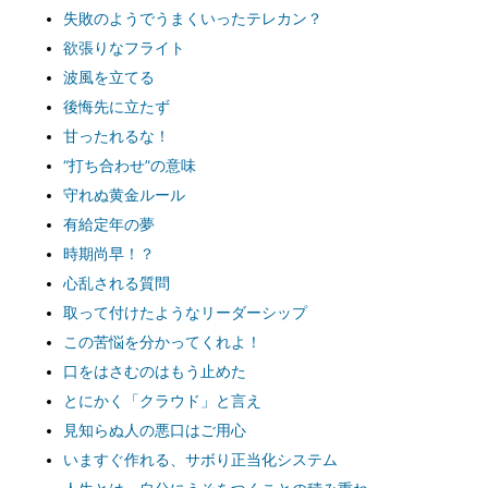
失敗のようでうまくいったテレカン？
欲張りなフライト
波風を立てる
後悔先に立たず
甘ったれるな！
“打ち合わせ”の意味
守れぬ黄金ルール
有給定年の夢
時期尚早！？
心乱される質問
取って付けたようなリーダーシップ
この苦悩を分かってくれよ！
口をはさむのはもう止めた
とにかく「クラウド」と言え
見知らぬ人の悪口はご用心
いますぐ作れる、サボり正当化システム