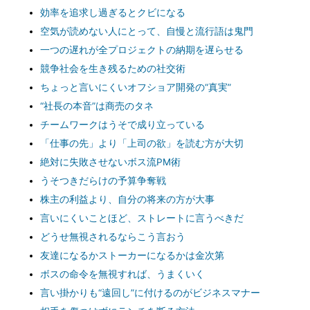
効率を追求し過ぎるとクビになる
空気が読めない人にとって、自慢と流行語は鬼門
一つの遅れが全プロジェクトの納期を遅らせる
競争社会を生き残るための社交術
ちょっと言いにくいオフショア開発の“真実”
“社長の本音”は商売のタネ
チームワークはうそで成り立っている
「仕事の先」より「上司の欲」を読む方が大切
絶対に失敗させないボス流PM術
うそつきだらけの予算争奪戦
株主の利益より、自分の将来の方が大事
言いにくいことほど、ストレートに言うべきだ
どうせ無視されるならこう言おう
友達になるかストーカーになるかは金次第
ボスの命令を無視すれば、うまくいく
言い掛かりも“遠回し”に付けるのがビジネスマナー