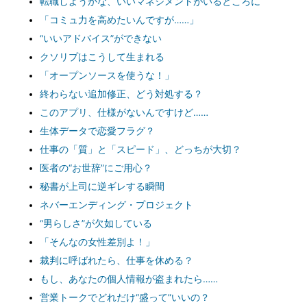
転職しようかな、いいマネジメントがいるところに
「コミュ力を高めたいんですが……」
“いいアドバイス”ができない
クソリプはこうして生まれる
「オープンソースを使うな！」
終わらない追加修正、どう対処する？
このアプリ、仕様がないんですけど……
生体データで恋愛フラグ？
仕事の「質」と「スピード」、どっちが大切？
医者の“お世辞”にご用心？
秘書が上司に逆ギレする瞬間
ネバーエンディング・プロジェクト
“男らしさ”が欠如している
「そんなの女性差別よ！」
裁判に呼ばれたら、仕事を休める？
もし、あなたの個人情報が盗まれたら……
営業トークでどれだけ“盛って”いいの？