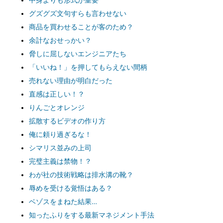
中身よりも形式が重要
グズグズ文句すらも言わせない
商品を買わせることが客のため？
余計なおせっかい？
脅しに屈しないエンジニアたち
「いいね！」を押してもらえない間柄
売れない理由が明白だった
直感は正しい！？
りんごとオレンジ
拡散するビデオの作り方
俺に頼り過ぎるな！
シマリス並みの上司
完璧主義は禁物！？
わが社の技術戦略は排水溝の靴？
辱めを受ける覚悟はある？
ベゾスをまねた結果…
知ったふりをする最新マネジメント手法