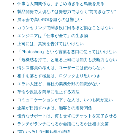
仕事も人間関係も、まじめ過ぎると馬鹿を見る
製品開発で大切なのは発想力ではなく“前向きなフリ”
展示会で高いROIを狙うのは難しい
カウンセリングで聞き役に回るほど損なことはない
エンジニアは「仕事が全て」の生き物
上司には、真実を告げてはいけない
「Photoshop」という言葉を悪口に使ってはいけない
「危機感を持て」と迫る上司には知力も決断力もない
情シス部員の考えは、ユーザーには伝わらない
相手を落とす極意は、ロジックより思いつき
エラい人ほど、自社の業務分野の知識がない
革命や反乱を簡単に阻止する方法
コミュニケーションが下手な人は、いつも間が悪い
企業が目指すべきは、顧客との虐待関係
優秀なサポートは、何もせずにチケットを完了させる
ランチがランチになるか会議になるかは相手次第
“言いっ放し”は勝ち組の特権