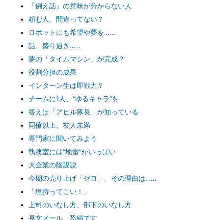
「例え話」の意味が分からない人
頼む人、間違ってない？
ロボットにも希望や夢を……
話、盛り過ぎ……
夢の「タイムマシン」が完成？
役割分担の成果
インターン生は即戦力？
チームに1人、“ゆるキャラ”を
答えは「アヒル隊長」が知っている
同僚以上、友人未満
専門家に聞いてみよう
執務室には“地雷”がいっぱい
大企業の陰謀説
今期の売り上げ「ゼロ」、その理由は……
「塩持ってこい！」
上司のいなし方、部下のいなし方
長文メール、恐縮です