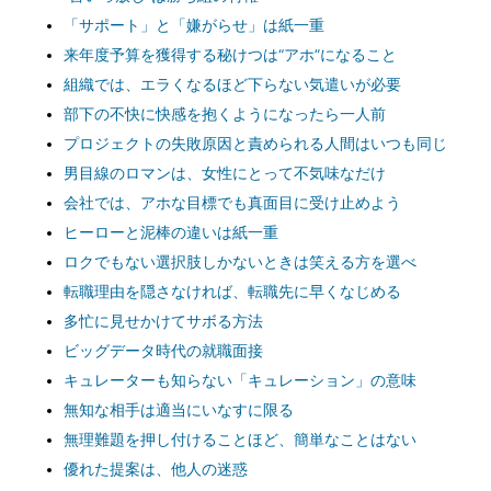
「サポート」と「嫌がらせ」は紙一重
来年度予算を獲得する秘けつは“アホ”になること
組織では、エラくなるほど下らない気遣いが必要
部下の不快に快感を抱くようになったら一人前
プロジェクトの失敗原因と責められる人間はいつも同じ
男目線のロマンは、女性にとって不気味なだけ
会社では、アホな目標でも真面目に受け止めよう
ヒーローと泥棒の違いは紙一重
ロクでもない選択肢しかないときは笑える方を選べ
転職理由を隠さなければ、転職先に早くなじめる
多忙に見せかけてサボる方法
ビッグデータ時代の就職面接
キュレーターも知らない「キュレーション」の意味
無知な相手は適当にいなすに限る
無理難題を押し付けることほど、簡単なことはない
優れた提案は、他人の迷惑