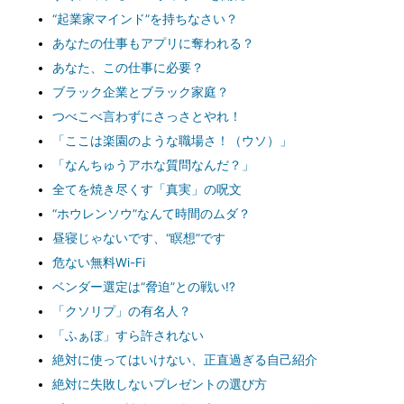
“起業家マインド”を持ちなさい？
あなたの仕事もアプリに奪われる？
あなた、この仕事に必要？
ブラック企業とブラック家庭？
つべこべ言わずにさっさとやれ！
「ここは楽園のような職場さ！（ウソ）」
「なんちゅうアホな質問なんだ？」
全てを焼き尽くす「真実」の呪文
“ホウレンソウ”なんて時間のムダ？
昼寝じゃないです、“瞑想”です
危ない無料Wi-Fi
ベンダー選定は“脅迫”との戦い!?
「クソリプ」の有名人？
「ふぁぼ」すら許されない
絶対に使ってはいけない、正直過ぎる自己紹介
絶対に失敗しないプレゼントの選び方