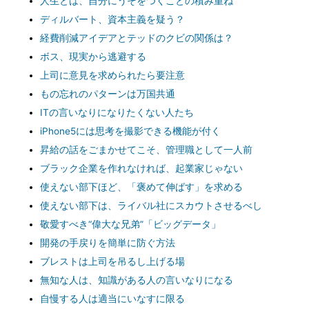
人生とは、自分にうそをつくことの積み重ね
ディルバート、資本主義を疑う？
経費削減アイデアとテッドのクビの関係は？
ボス、現実から逃避する
上司に意見を求められたら要注意
もの忘れのパターンは万国共通
ITの言いなりになりたくない人たち
iPhone5には思考を撮影できる機能が付く
昇給の話をごまかせてこそ、管理職として一人前
ブラック企業を作れなければ、起業家じゃない
使えない部下ほど、「褒めて伸ばす」を求める
使えない部下は、ライバル社にスカウトさせるべし
敬愛すべき“偉大な兄弟”「ビッグデータ」
開発の手戻りを簡単に防ぐ方法
ブレストは上司を吊るし上げる場
無知な人は、知識がある人の言いなりになる
自慢する人は適当にいなすに限る