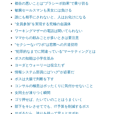
都合の悪いことは“プラシーボ効果”で乗り切る
敏腕セールスマンも美女には負ける
誰にも相手にされないと、人はお化けになる
“全員参加”を実現する究極の会議体
ワーキングマザーの電話は聞いてられない
ママからの頼みごとが多いときは要注意
“セクシーなパワポ”は窓際への片道切符
“犯罪的なまでに間違っている”マーケティングとは
ボスの知能は小学生並み
ヨーダとウォーリーは役立たず
情報システム部員には“ハグ”が必要だ
ボスは大腸で判断を下す
コンサルの極意はボッたくりに気付かせないこと
女同士が凍りつく瞬間
ゴリ押せば、たいていのことはうまくいく
部下をキレさせてでも、IT予算を削減するボス
サボるなら、誇りを持って堂々とサボれ