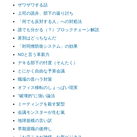
ザワザワする話
上司の詭弁、部下の返り討ち
「何でも反対する人」への対処法
誰でも分かる（？）ブロックチェーン解説
差別はどっちなんだ
「対同僚防衛システム」の効果
NOと言う革新力
デキる部下の忖度（そんたく）
とにかく自由な予算会議
職場の音ハラ対策
オフィス移転のしょっぱい現実
“破壊的”に強い論法
ミーティングを殺す髪型
会議モンスターが生む嵐
地球規模の言い訳
早期退職の後押し