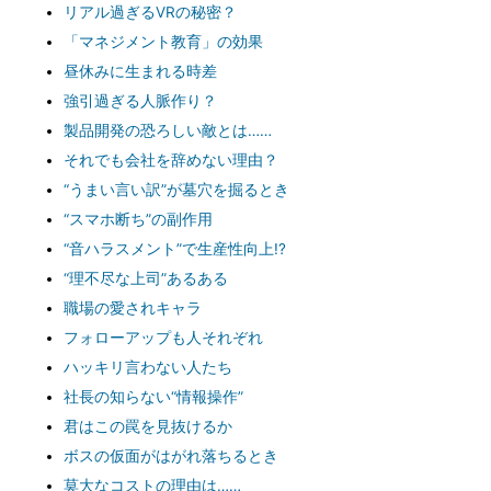
リアル過ぎるVRの秘密？
「マネジメント教育」の効果
昼休みに生まれる時差
強引過ぎる人脈作り？
製品開発の恐ろしい敵とは……
それでも会社を辞めない理由？
“うまい言い訳”が墓穴を掘るとき
“スマホ断ち”の副作用
“音ハラスメント”で生産性向上!?
“理不尽な上司”あるある
職場の愛されキャラ
フォローアップも人それぞれ
ハッキリ言わない人たち
社長の知らない“情報操作”
君はこの罠を見抜けるか
ボスの仮面がはがれ落ちるとき
莫大なコストの理由は……