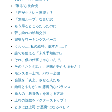
“誰得”な技自慢
「声が小さい＝無能」？
「無限ループ」な言い訳
もう帰るところだったのに……
苦し紛れの給与交渉
完璧なワーキングスペース
うわっ……私の給料、低すぎ……？
誰でも使える「未来予知能力」
それ、僕の仕事じゃないんで。
その「たとえ話」、意味が分かりません！
モンスター上司、パワー全開
会議を「炎上」させる人たち
給料とやりがいの悪魔的なバランス
新人の「教育係」を避ける方法
上司の説教をドクターストップ！
ときには上司は“悪魔”になるべし？