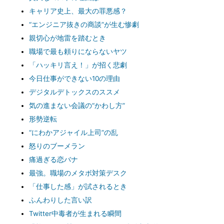
キャリア史上、最大の罪悪感？
“エンジニア抜きの商談”が生む惨劇
親切心が地雷を踏むとき
職場で最も頼りにならないヤツ
「ハッキリ言え！」が招く悲劇
今日仕事ができない10の理由
デジタルデトックスのススメ
気の進まない会議の“かわし方”
形勢逆転
“にわかアジャイル上司”の乱
怒りのブーメラン
痛過ぎる恋バナ
最強。職場のメタボ対策デスク
「仕事した感」が試されるとき
ふんわりした言い訳
Twitter中毒者が生まれる瞬間