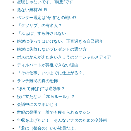
昼寝じゃないです、“瞑想”です
危ない無料Wi-Fi
ベンダー選定は“脅迫”との戦い!?
「クソリプ」の有名人？
「ふぁぼ」すら許されない
絶対に使ってはいけない、正直過ぎる自己紹介
絶対に失敗しないプレゼントの選び方
ボスのかんがえたさいきょうのソーシャルメディア
ディルバートが昇進できない理由
「その仕事、いつまでに仕上がる？」
ランチ難民の真の恐怖
“ほめて伸ばす”は逆効果？
役に立たない「20％ルール」？
会議中にスマホいじり
世紀の発明？ 誰でも痩せられるマシン
年収を上げたい！ そんなアナタのための交渉術
「君は（都合の）いい社員だよ」