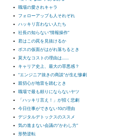
職場の愛されキャラ
フォローアップも人それぞれ
ハッキリ言わない人たち
社長の知らない“情報操作”
君はこの罠を見抜けるか
ボスの仮面がはがれ落ちるとき
莫大なコストの理由は……
キャリア史上、最大の罪悪感？
“エンジニア抜きの商談”が生む惨劇
親切心が地雷を踏むとき
職場で最も頼りにならないヤツ
「ハッキリ言え！」が招く悲劇
今日仕事ができない10の理由
デジタルデトックスのススメ
気の進まない会議の“かわし方”
形勢逆転