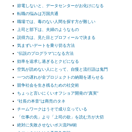
節電しないと、データセンターがお化けになる
転職の悩みは万国共通
職場では、毒のない人間を探す方が難しい
上司と部下は、夫婦のようなもの
説得力は、見た目とプロフィールで決まる
気まずいデートを乗り切る方法
“伝説のプログラマ”になる方法
効率を追求し過ぎるとクビになる
空気が読めない人にとって、自慢と流行語は鬼門
一つの遅れが全プロジェクトの納期を遅らせる
競争社会を生き残るための社交術
ちょっと言いにくいオフショア開発の“真実”
“社長の本音”は商売のタネ
チームワークはうそで成り立っている
「仕事の先」より「上司の欲」を読む方が大切
絶対に失敗させないボス流PM術