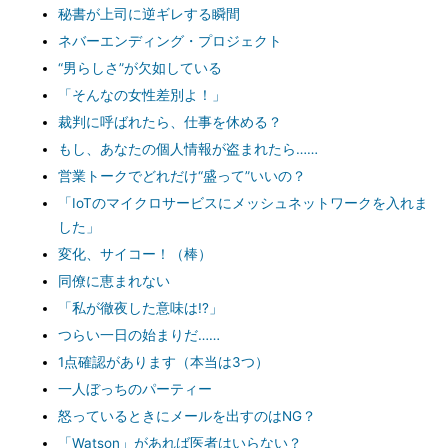
秘書が上司に逆ギレする瞬間
ネバーエンディング・プロジェクト
“男らしさ”が欠如している
「そんなの女性差別よ！」
裁判に呼ばれたら、仕事を休める？
もし、あなたの個人情報が盗まれたら……
営業トークでどれだけ“盛って”いいの？
「IoTのマイクロサービスにメッシュネットワークを入れま
した」
変化、サイコー！（棒）
同僚に恵まれない
「私が徹夜した意味は!?」
つらい一日の始まりだ……
1点確認があります（本当は3つ）
一人ぼっちのパーティー
怒っているときにメールを出すのはNG？
「Watson」があれば医者はいらない？