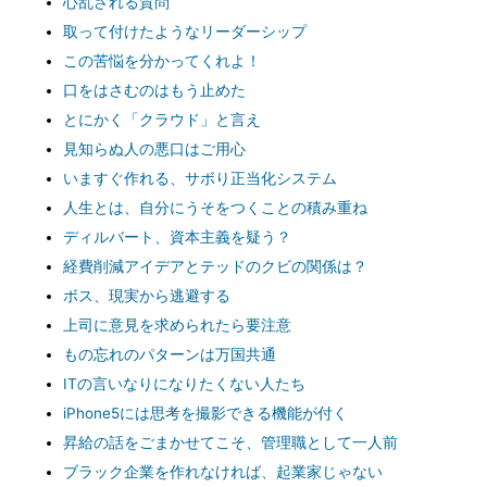
心乱される質問
取って付けたようなリーダーシップ
この苦悩を分かってくれよ！
口をはさむのはもう止めた
とにかく「クラウド」と言え
見知らぬ人の悪口はご用心
いますぐ作れる、サボり正当化システム
人生とは、自分にうそをつくことの積み重ね
ディルバート、資本主義を疑う？
経費削減アイデアとテッドのクビの関係は？
ボス、現実から逃避する
上司に意見を求められたら要注意
もの忘れのパターンは万国共通
ITの言いなりになりたくない人たち
iPhone5には思考を撮影できる機能が付く
昇給の話をごまかせてこそ、管理職として一人前
ブラック企業を作れなければ、起業家じゃない