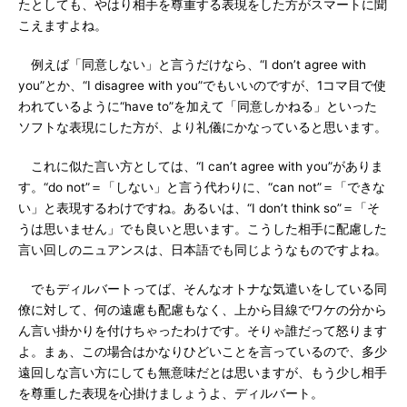
たとしても、やはり相手を尊重する表現をした方がスマートに聞
こえますよね。
例えば「同意しない」と言うだけなら、“I don’t agree with
you”とか、“I disagree with you”でもいいのですが、1コマ目で使
われているように“have to”を加えて「同意しかねる」といった
ソフトな表現にした方が、より礼儀にかなっていると思います。
これに似た言い方としては、“I can’t agree with you”がありま
す。“do not”＝「しない」と言う代わりに、“can not”＝「できな
い」と表現するわけですね。あるいは、“I don’t think so”＝「そ
うは思いません」でも良いと思います。こうした相手に配慮した
言い回しのニュアンスは、日本語でも同じようなものですよね。
でもディルバートってば、そんなオトナな気遣いをしている同
僚に対して、何の遠慮も配慮もなく、上から目線でワケの分から
ん言い掛かりを付けちゃったわけです。そりゃ誰だって怒ります
よ。まぁ、この場合はかなりひどいことを言っているので、多少
遠回しな言い方にしても無意味だとは思いますが、もう少し相手
を尊重した表現を心掛けましょうよ、ディルバート。