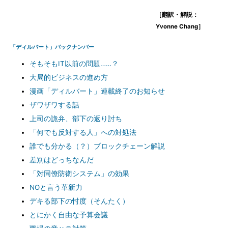
［翻訳・解説：
Yvonne Chang］
「ディルバート」バックナンバー
そもそもIT以前の問題……？
大局的ビジネスの進め方
漫画「ディルバート」連載終了のお知らせ
ザワザワする話
上司の詭弁、部下の返り討ち
「何でも反対する人」への対処法
誰でも分かる（？）ブロックチェーン解説
差別はどっちなんだ
「対同僚防衛システム」の効果
NOと言う革新力
デキる部下の忖度（そんたく）
とにかく自由な予算会議