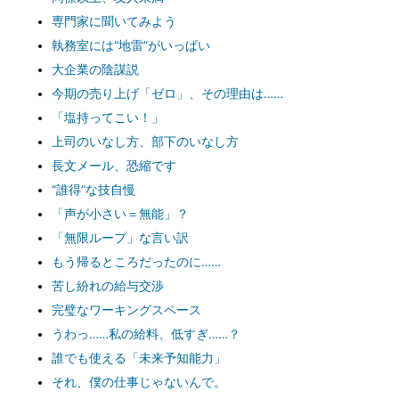
専門家に聞いてみよう
執務室には“地雷”がいっぱい
大企業の陰謀説
今期の売り上げ「ゼロ」、その理由は……
「塩持ってこい！」
上司のいなし方、部下のいなし方
長文メール、恐縮です
“誰得”な技自慢
「声が小さい＝無能」？
「無限ループ」な言い訳
もう帰るところだったのに……
苦し紛れの給与交渉
完璧なワーキングスペース
うわっ……私の給料、低すぎ……？
誰でも使える「未来予知能力」
それ、僕の仕事じゃないんで。