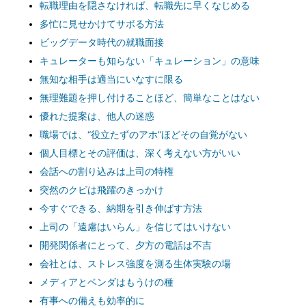
転職理由を隠さなければ、転職先に早くなじめる
多忙に見せかけてサボる方法
ビッグデータ時代の就職面接
キュレーターも知らない「キュレーション」の意味
無知な相手は適当にいなすに限る
無理難題を押し付けることほど、簡単なことはない
優れた提案は、他人の迷惑
職場では、“役立たずのアホ”ほどその自覚がない
個人目標とその評価は、深く考えない方がいい
会話への割り込みは上司の特権
突然のクビは飛躍のきっかけ
今すぐできる、納期を引き伸ばす方法
上司の「遠慮はいらん」を信じてはいけない
開発関係者にとって、夕方の電話は不吉
会社とは、ストレス強度を測る生体実験の場
メディアとベンダはもうけの種
有事への備えも効率的に