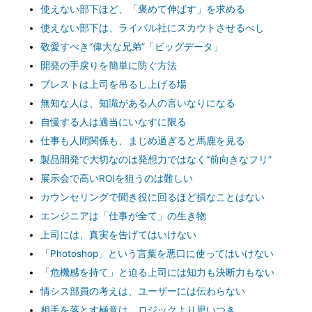
使えない部下ほど、「褒めて伸ばす」を求める
使えない部下は、ライバル社にスカウトさせるべし
敬愛すべき“偉大な兄弟”「ビッグデータ」
開発の手戻りを簡単に防ぐ方法
ブレストは上司を吊るし上げる場
無知な人は、知識がある人の言いなりになる
自慢する人は適当にいなすに限る
仕事も人間関係も、まじめ過ぎると馬鹿を見る
製品開発で大切なのは発想力ではなく“前向きなフリ”
展示会で高いROIを狙うのは難しい
カウンセリングで聞き役に回るほど損なことはない
エンジニアは「仕事が全て」の生き物
上司には、真実を告げてはいけない
「Photoshop」という言葉を悪口に使ってはいけない
「危機感を持て」と迫る上司には知力も決断力もない
情シス部員の考えは、ユーザーには伝わらない
相手を落とす極意は、ロジックより思いつき