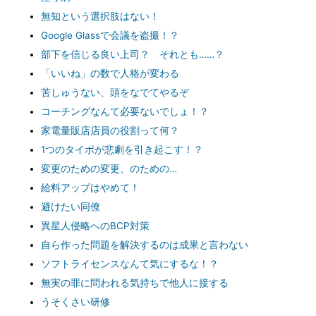
無知という選択肢はない！
Google Glassで会議を盗撮！？
部下を信じる良い上司？ それとも……？
「いいね」の数で人格が変わる
苦しゅうない、頭をなでてやるぞ
コーチングなんて必要ないでしょ！？
家電量販店店員の役割って何？
1つのタイポが悲劇を引き起こす！？
変更のための変更、のための…
給料アップはやめて！
避けたい同僚
異星人侵略へのBCP対策
自ら作った問題を解決するのは成果と言わない
ソフトライセンスなんて気にするな！？
無実の罪に問われる気持ちで他人に接する
うそくさい研修