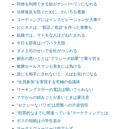
同僚を利用できる奴がナンバーワンになれる
法律違反を防ぐために、わいろを着服
コーディングにはインスピレーションが大事!?
ビジネスは、“新語／造語”を作った者勝ち
組織では、マトモな人ほどねたまれる
今日も部長はパワハラ天国
ダメ上司のせいで会社がつぶれる
都合の悪いことは“プラシーボ効果”で乗り切る
敏腕セールスマンも美女には負ける
誰にも相手にされないと、人はお化けになる
“全員参加”を実現する究極の会議体
ワーキングマザーの電話は聞いてられない
ママからの頼みごとが多いときは要注意
“セクシーなパワポ”は窓際への片道切符
“犯罪的なまでに間違っている”マーケティングとは
ボスの知能は小学生並み
ヨーダとウォーリーは役立たず