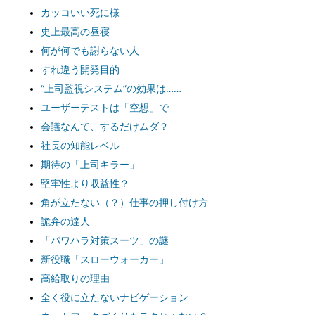
カッコいい死に様
史上最高の昼寝
何が何でも謝らない人
すれ違う開発目的
“上司監視システム”の効果は……
ユーザーテストは「空想」で
会議なんて、するだけムダ？
社長の知能レベル
期待の「上司キラー」
堅牢性より収益性？
角が立たない（？）仕事の押し付け方
詭弁の達人
「パワハラ対策スーツ」の謎
新役職「スローウォーカー」
高給取りの理由
全く役に立たないナビゲーション