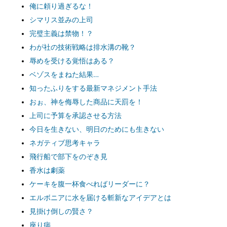
俺に頼り過ぎるな！
シマリス並みの上司
完璧主義は禁物！？
わが社の技術戦略は排水溝の靴？
辱めを受ける覚悟はある？
ベゾスをまねた結果…
知ったふりをする最新マネジメント手法
おぉ、神を侮辱した商品に天罰を！
上司に予算を承認させる方法
今日を生きない、明日のためにも生きない
ネガティブ思考キャラ
飛行船で部下をのぞき見
香水は劇薬
ケーキを腹一杯食べればリーダーに？
エルボニアに水を届ける斬新なアイデアとは
見掛け倒しの賢さ？
座り病