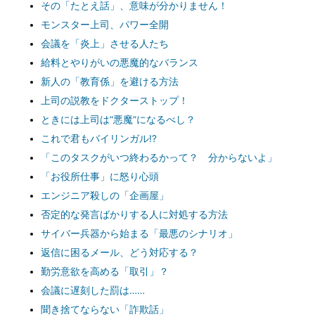
その「たとえ話」、意味が分かりません！
モンスター上司、パワー全開
会議を「炎上」させる人たち
給料とやりがいの悪魔的なバランス
新人の「教育係」を避ける方法
上司の説教をドクターストップ！
ときには上司は“悪魔”になるべし？
これで君もバイリンガル!?
「このタスクがいつ終わるかって？ 分からないよ」
「お役所仕事」に怒り心頭
エンジニア殺しの「企画屋」
否定的な発言ばかりする人に対処する方法
サイバー兵器から始まる「最悪のシナリオ」
返信に困るメール、どう対応する？
勤労意欲を高める「取引」？
会議に遅刻した罰は……
聞き捨てならない「詐欺話」