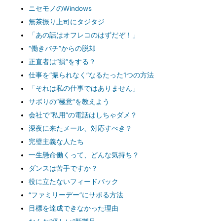
ニセモノのWindows
無茶振り上司にタジタジ
「あの話はオフレコのはずだぞ！」
“働きバチ”からの脱却
正直者は“損”をする？
仕事を“振られなく”なるたった1つの方法
「それは私の仕事ではありません」
サボりの“極意”を教えよう
会社で“私用”の電話はしちゃダメ？
深夜に来たメール、対応すべき？
完璧主義な人たち
一生懸命働くって、どんな気持ち？
ダンスは苦手ですか？
役に立たないフィードバック
“ファミリーデー”にサボる方法
目標を達成できなかった理由