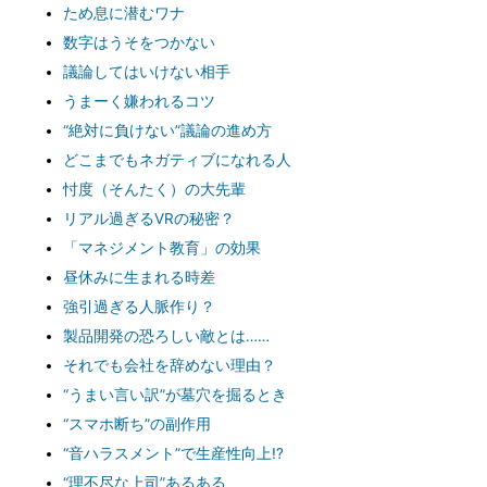
ため息に潜むワナ
数字はうそをつかない
議論してはいけない相手
うまーく嫌われるコツ
“絶対に負けない”議論の進め方
どこまでもネガティブになれる人
忖度（そんたく）の大先輩
リアル過ぎるVRの秘密？
「マネジメント教育」の効果
昼休みに生まれる時差
強引過ぎる人脈作り？
製品開発の恐ろしい敵とは……
それでも会社を辞めない理由？
“うまい言い訳”が墓穴を掘るとき
“スマホ断ち”の副作用
“音ハラスメント”で生産性向上!?
“理不尽な上司”あるある