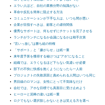
エラい人ほど、自社の業務分野の知識がない
革命や反乱を簡単に阻止する方法
コミュニケーションが下手な人は、いつも間が悪い
企業が目指すべきは、顧客との虐待関係
優秀なサポートは、何もせずにチケットを完了させる
ランチがランチになるか会議になるかは相手次第
“言いっ放し”は勝ち組の特権
「サポート」と「嫌がらせ」は紙一重
来年度予算を獲得する秘けつは“アホ”になること
組織では、エラくなるほど下らない気遣いが必要
部下の不快に快感を抱くようになったら一人前
プロジェクトの失敗原因と責められる人間はいつも同じ
男目線のロマンは、女性にとって不気味なだけ
会社では、アホな目標でも真面目に受け止めよう
ヒーローと泥棒の違いは紙一重
ロクでもない選択肢しかないときは笑える方を選べ