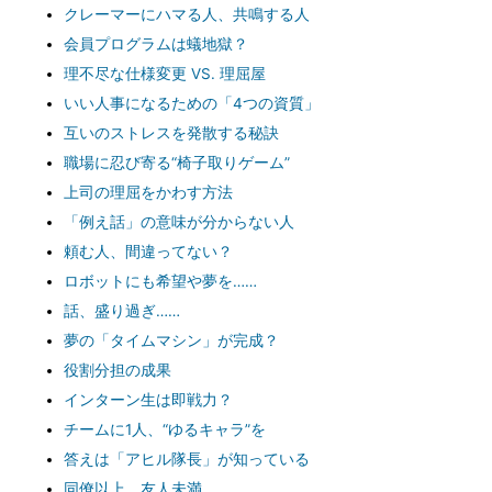
クレーマーにハマる人、共鳴する人
会員プログラムは蟻地獄？
理不尽な仕様変更 VS. 理屈屋
いい人事になるための「4つの資質」
互いのストレスを発散する秘訣
職場に忍び寄る“椅子取りゲーム”
上司の理屈をかわす方法
「例え話」の意味が分からない人
頼む人、間違ってない？
ロボットにも希望や夢を……
話、盛り過ぎ……
夢の「タイムマシン」が完成？
役割分担の成果
インターン生は即戦力？
チームに1人、“ゆるキャラ”を
答えは「アヒル隊長」が知っている
同僚以上、友人未満