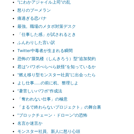
“にわかアジャイル上司”の乱
怒りのブーメラン
痛過ぎる恋バナ
最強。職場のメタボ対策デスク
「仕事した感」が試されるとき
ふんわりした言い訳
Twitter中毒者が生まれる瞬間
恐怖の“蜃気楼（しんきろう）型”追加契約
君は“パワポべらべら妖怪”を知っているか
“燃え移り型モンスター社員”に出会ったら
よし仕事……の前に机、整理しよ
“暑苦しいパワポ”作成法
「奪われない仕事」の極意
「まるで終わらないプロジェクト」の舞台裏
”ブロックチェーン・ドローン”の恐怖
名言か迷言か
モンスター社員、新人に怒り心頭