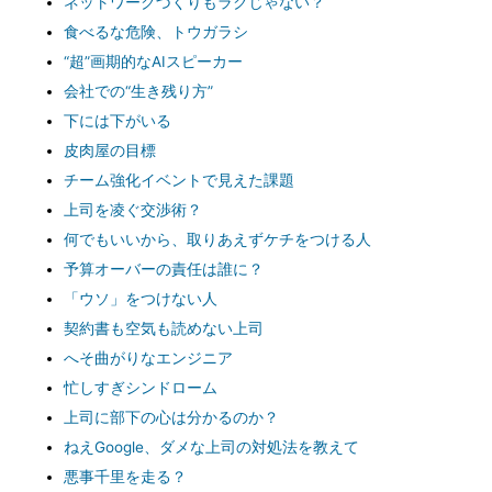
ネットワークづくりもラクじゃない？
食べるな危険、トウガラシ
“超”画期的なAIスピーカー
会社での“生き残り方”
下には下がいる
皮肉屋の目標
チーム強化イベントで見えた課題
上司を凌ぐ交渉術？
何でもいいから、取りあえずケチをつける人
予算オーバーの責任は誰に？
「ウソ」をつけない人
契約書も空気も読めない上司
へそ曲がりなエンジニア
忙しすぎシンドローム
上司に部下の心は分かるのか？
ねえGoogle、ダメな上司の対処法を教えて
悪事千里を走る？