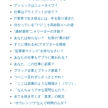
アシュックはニュータイプ？
仕事はアウトプットが全て？
IT業界で生き残るには、年を取り過ぎた
分かっている“フリ”こそ高給取りへの道
“適材適所”こそリーダーの才能？
あなたは知らない？ 社長の“裏の顔”
すぐに壊れるACアダプターを開発
“起業家マインド”を持ちなさい？
あなたの仕事もアプリに奪われる？
あなた、この仕事に必要？
ブラック企業とブラック家庭？
つべこべ言わずにさっさとやれ！
「ここは楽園のような職場さ！（ウソ）」
「なんちゅうアホな質問なんだ？」
全てを焼き尽くす「真実」の呪文
“ホウレンソウ”なんて時間のムダ？