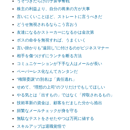
うそつきだらけの予算争奪戦
株主の利益より、自分の将来の方が大事
言いにくいことほど、ストレートに言うべきだ
どうせ無視されるならこう言おう
友達になるかストーカーになるかは金次第
ボスの命令を無視すれば、うまくいく
言い掛かりも“遠回し”に付けるのがビジネスマナー
相手を傷つけずにランチを断る方法
コミュニケーションが下手な人はメールが長い
ペーパーレス化なんてカンタンだ
“権限委譲”の別名は「責任逃れ」
せめて、“理想の上司”のフリだけでもしてほしい
やる気とは「出すもの」ではなく「搾取されるもの」
技術革新の資金は、顧客をだました分から捻出
頻繁なメールチェックが身を守る
無駄なテストをさせたやつは万死に値する
スキルアップは退職覚悟で