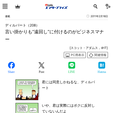
連載
2011年2月18日
ディルバート（208）
言い掛かりも“遠回し”に付けるのがビジネスマナ
ー
[スコット・アダムス，＠IT]
PC用表示
関連情報
Share
Post
LINE
Hatena
君には同意しかねるな、ディルバ
ート
いや、君は実際にはボクに反対し
ていないんだよ