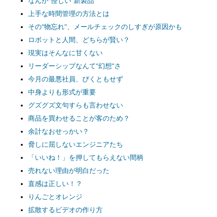
なんか“怪しい”新製品
上手な時間管理の方法とは
その“物忘れ”、メールチェックのしすぎが原因かも
ロボットと人間、どちらが賢い？
現実はそんなに甘くない
リーダーシップなんて“幻想”さ
今月の最悪社員、びくともせず
中身よりも形式が重要
グズグズ文句すらも言わせない
商品を買わせることが客のため？
余計なおせっかい？
脅しに屈しないエンジニアたち
「いいね！」を押してもらえない間柄
売れない理由が明白だった
直感は正しい！？
りんごとオレンジ
拡散するビデオの作り方