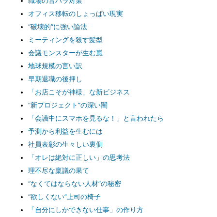
職場の音ハラ対策
オフィス移転のしょっぱい現実
“破壊的”に強い論法
ミーティングを殺す髪型
会議モンスターが生む嵐
地球規模の言い訳
早期退職の後押し
「お店こそが神様」な新ビジネス
”新プロジェクト”の深い闇
「会議中にスマホを見るな！」と言われたら
予測から利益を生むには
社員表彰の生々しい裏側
「オレは絶対に正しい」の思考法
理不尽な稟議の果て
“なくてはならない人材”の秘密
“欲しくない”上司の椅子
「自分にしかできない仕事」の作り方