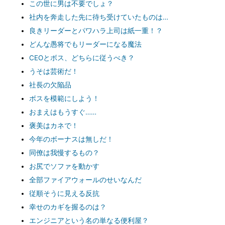
この世に男は不要でしょ？
社内を奔走した先に待ち受けていたものは…
良きリーダーとパワハラ上司は紙一重！？
どんな愚将でもリーダーになる魔法
CEOとボス、どちらに従うべき？
うそは芸術だ！
社長の欠陥品
ボスを模範にしよう！
おまえはもうすぐ……
褒美はカネで！
今年のボーナスは無しだ！
同僚は我慢するもの？
お尻でソファを動かす
全部ファイアウォールのせいなんだ
従順そうに見える反抗
幸せのカギを握るのは？
エンジニアという名の単なる便利屋？