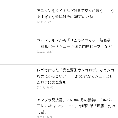
アニソンをタイトルだけ見て交互に歌う 「う
ますぎ」な歌唱対決に35万いいね
(
2022/12/28
)
マクドナルドから「サムライマック」新商品
「和風バーベキュー たまご肉厚ビーフ」など
(
2022/12/27
)
レゴで作った「完全変形ウンコロボ」がウンコ
なのにかっこいい！ “あの形”からシュッとし
たロボに完全変形
(
2022/12/27
)
アマプラ見放題、2023年1月の新着に「ルパン
三世VSキャッツ・アイ」や昭和版「風雲！たけ
し城」
(
2022/12/27
)