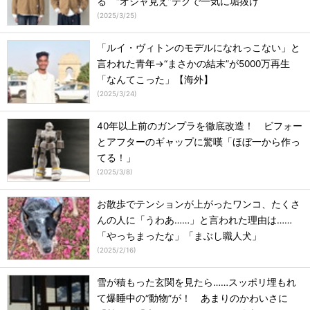
る “オシャ見え”テクで一気に垢抜け
(
2025/3/25
)
「ルイ・ヴィトンのモデルになれっこない」と
言われた青年→“まさかの結末”が5000万再生
「なんてこった」【海外】
(
2025/3/24
)
40年以上前のガンプラを徹底改造！ ビフォー
とアフターのギャップに驚嘆「ほぼ一から作っ
てる！」
(
2025/3/8
)
お散歩でテンションが上がったワンコ、たくさ
んの人に「うわあ……」と言われた理由は……
「やっちまったな」「まぶし職人犬」
(
2025/2/16
)
雪が積もった玄関を見たら……スッポリ埋もれ
て爆睡中の“動物”が！ あまりのかわいさに