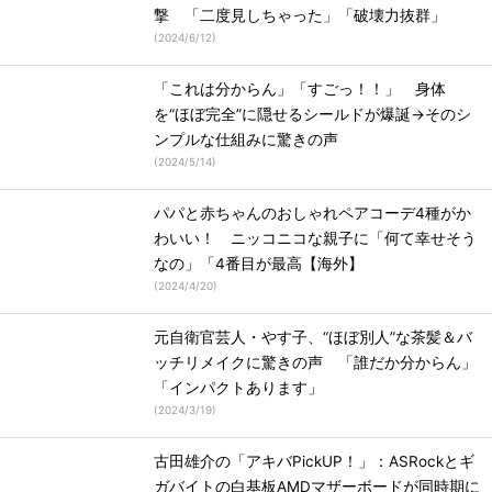
撃 「二度見しちゃった」「破壊力抜群」
(
2024/6/12
)
「これは分からん」「すごっ！！」 身体
を“ほぼ完全”に隠せるシールドが爆誕→そのシ
ンプルな仕組みに驚きの声
(
2024/5/14
)
パパと赤ちゃんのおしゃれペアコーデ4種がか
わいい！ ニッコニコな親子に「何て幸せそう
なの」「4番目が最高【海外】
(
2024/4/20
)
元自衛官芸人・やす子、“ほぼ別人”な茶髪＆バ
ッチリメイクに驚きの声 「誰だか分からん」
「インパクトあります」
(
2024/3/19
)
古田雄介の「アキバPickUP！」：ASRockとギ
ガバイトの白基板AMDマザーボードが同時期に