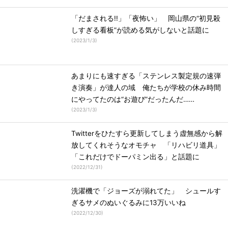
「だまされる!!」「夜怖い」 岡山県の“初見殺
しすぎる看板”が読める気がしないと話題に
(
2023/1/3
)
あまりにも速すぎる「ステンレス製定規の速弾
き演奏」が達人の域 俺たちが学校の休み時間
にやってたのは“お遊び”だったんだ……
(
2023/1/3
)
Twitterをひたすら更新してしまう虚無感から解
放してくれそうなオモチャ 「リハビリ道具」
「これだけでドーパミン出る」と話題に
(
2022/12/31
)
洗濯機で「ジョーズが溺れてた」 シュールす
ぎるサメのぬいぐるみに13万いいね
(
2022/12/30
)