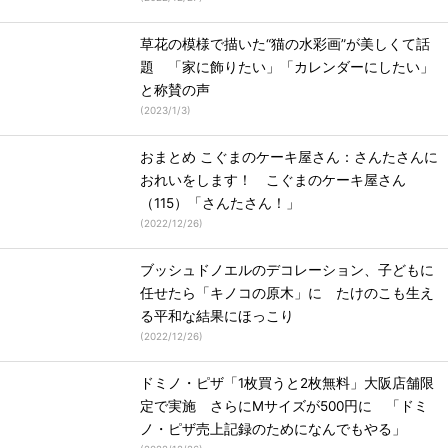
草花の模様で描いた“猫の水彩画”が美しくて話
題 「家に飾りたい」「カレンダーにしたい」
と称賛の声
(
2023/1/3
)
おまとめ こぐまのケーキ屋さん：さんたさんに
おれいをします！ こぐまのケーキ屋さん
（115）「さんたさん！」
(
2022/12/26
)
ブッシュドノエルのデコレーション、子どもに
任せたら「キノコの原木」に たけのこも生え
る平和な結果にほっこり
(
2022/12/26
)
ドミノ・ピザ「1枚買うと2枚無料」大阪店舗限
定で実施 さらにMサイズが500円に 「ドミ
ノ・ピザ売上記録のためになんでもやる」