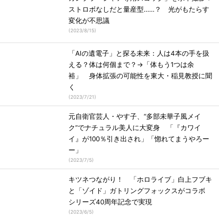
ストロボなしだと量産型……？ 光がもたらす
変化が不思議
(
2023/8/15
)
「AIの遺電子」と探る未来：人は4本の手を扱
える？体は何個まで？→「体もう1つは余
裕」 身体拡張の可能性を東大・稲見教授に聞
く
(
2023/7/21
)
元自衛官芸人・やす子、“多部未華子風メイ
ク”でナチュラル美人に大変身 「『カワイ
イ』が100％引き出され」「惚れてまうやろー
ー」
(
2023/7/5
)
キツネつながり！ 「ホロライブ」白上フブキ
と「ゾイド」ガトリングフォックスがコラボ
シリーズ40周年記念で実現
(
2023/6/5
)