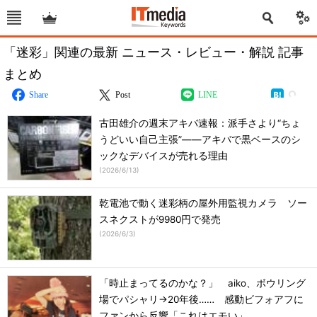
「迷彩」関連の最新 ニュース・レビュー・解説 記事
まとめ
Share
Post
LINE
古田雄介の週末アキバ速報：派手さより“ちょ
うどいい自己主張”――アキバで黒ベースのシ
ックなデバイスが売れる理由
(
2026/6/13
)
乾電池で動く迷彩柄の屋外用監視カメラ ソー
スネクストが9980円で発売
(
2026/6/3
)
「時止まってるのかな？」 aiko、ボウリング
場でパシャリ→20年後…… 感動ビフォアフに
ファンから反響「これはエモい」