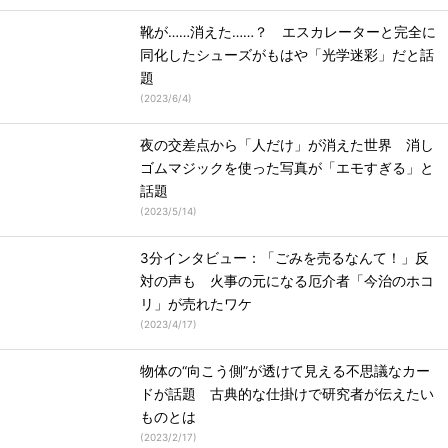
靴が……消えた……？ エスカレーターと完全に
同化したシューズがもはや「光学迷彩」だと話
題
(
2023/6/4
)
夜の交差点から「人だけ」が消えた世界 消し
ゴムマジックを使った写真が「エモすぎる」と
話題
(
2023/5/14
)
3分インタビュー：「ごみを売るなんて！」反
対の声も 火事の元になる厄介者「今治のホコ
リ」が売れたワケ
(
2023/4/17
)
物体の“向こう側”が透けて見える不思議なカー
ドが話題 古典的な仕掛けで研究者が伝えたい
ものとは
(
2023/2/17
)