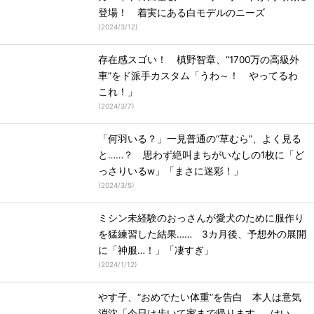
登場！ 着実にある白モデルのニーズ
(
2024/3/12
)
存在感スゴい！ 槙野智章、“1700万の高級外
車”をド派手カスタム「うわ～！ やってるわ
これ！」
(
2024/3/7
)
「何羽いる？」一見普通の“草むら”、よく見る
と……？ 思わず絶叫まちがいなしの1枚に「ど
っさりいるw」「まさに迷彩！」
(
2024/3/5
)
ミシン未経験のおっさんが愛犬のために服作り
を猛練習した結果…… 3カ月後、予想外の展開
に「神服…！」「凄すぎ」
(
2024/1/12
)
やす子、“おめでたい体重”を告白 本人は意気
消沈「今日は歩いて家まで帰ります……はい