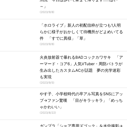
～」
(
2023/9/8
)
「ホロライブ」新人の初配信枠が立つも1人明
らかに様子がおかしくて待機所がどよめいてる
件 「すでに異様」「草」
(
2023/9/8
)
火炎放射器で暴れるBADコックカワサキ 「ア
ーマード・コア6」人気VTuber・周防パトラが
生み出したカスタムACが話題 夢の光学迷彩
も実現
(
2023/9/5
)
やす子、小学校時代の卒アル写真をSNSにアッ
プ→ファン驚嘆 「目がキラッキラ」「めっち
ゃかわいい」
(
2023/8/22
)
ガンプラ「シャア専用ズゴック」を水中撮影→