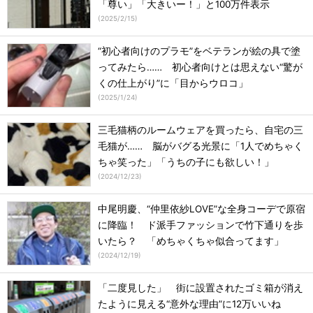
「尊い」「大きいー！」と100万件表示
(
2025/2/15
)
“初心者向けのプラモ”をベテランが絵の具で塗
ってみたら…… 初心者向けとは思えない“驚が
くの仕上がり”に「目からウロコ」
(
2025/1/24
)
三毛猫柄のルームウェアを買ったら、自宅の三
毛猫が…… 脳がバグる光景に「1人でめちゃく
ちゃ笑った」「うちの子にも欲しい！」
(
2024/12/23
)
中尾明慶、“仲里依紗LOVE”な全身コーデで原宿
に降臨！ ド派手ファッションで竹下通りを歩
いたら？ 「めちゃくちゃ似合ってます」
(
2024/12/19
)
「二度見した」 街に設置されたゴミ箱が消え
たように見える“意外な理由”に12万いいね