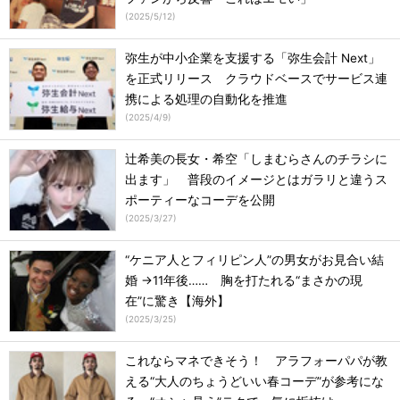
(
2025/5/12
)
弥生が中小企業を支援する「弥生会計 Next」
を正式リリース クラウドベースでサービス連
携による処理の自動化を推進
(
2025/4/9
)
辻希美の長女・希空「しまむらさんのチラシに
出ます」 普段のイメージとはガラリと違うス
ポーティーなコーデを公開
(
2025/3/27
)
“ケニア人とフィリピン人”の男女がお見合い結
婚 →11年後…… 胸を打たれる“まさかの現
在”に驚き【海外】
(
2025/3/25
)
これならマネできそう！ アラフォーパパが教
える“大人のちょうどいい春コーデ”が参考にな