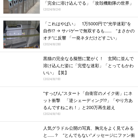
「完全に溶け込んでる」「攻殻機動隊の世界」
(
2024/9/24
)
「これはやばい」 1万5000円で“光学迷彩”を
自作!? → サバゲーで無双するも…… “まさかの
オチ”に反響 「一発ネタだけどすごい」
(
2024/8/28
)
黒猫の完全なる擬態に驚がく！ 玄関に並んで
溶け込んだ姿に「完璧な迷彩」「とってもかわ
いい」【英】
(
2024/8/19
)
“すっぴん”スタート「自衛官のメイク術」にネ
ット衝撃 「逆シェーディング!?」「やり方あ
るんですねこれ！」と200万再生超え
(
2024/8/16
)
人気グラドル公開の写真、胸元をよく見てみる
と……？ “とんでもない”メッセージにファン衝