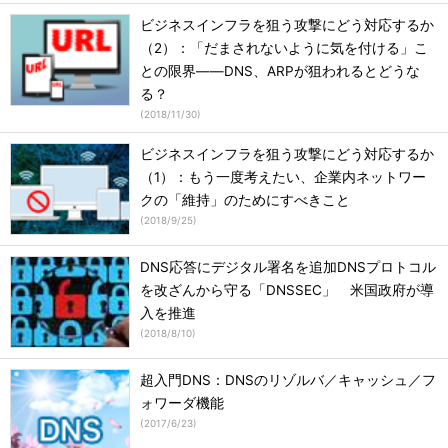
ビジネスインフラを狙う攻撃にどう対応するか
（2）：「だまされないように気を付ける」こ
との限界――DNS、ARPが狙われるとどうな
る？
(
2018/11/30
)
ビジネスインフラを狙う攻撃にどう対応するか
（1）：もう一度考えたい、企業内ネットワー
クの「維持」のためにすべきこと
(
2018/9/25
)
DNS応答にデジタル署名を追加DNSプロトコル
を改ざんから守る「DNSSEC」 米国政府が導
入を推進
(
2018/8/10
)
超入門DNS：DNSのリゾルバ／キャッシュ／フ
ォワーダ機能
(
2017/6/23
)