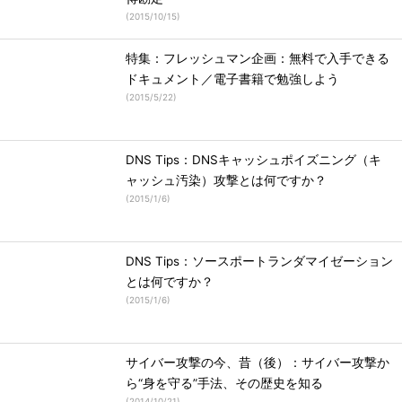
(
2015/10/15
)
特集：フレッシュマン企画：無料で入手できる
ドキュメント／電子書籍で勉強しよう
(
2015/5/22
)
DNS Tips：DNSキャッシュポイズニング（キ
ャッシュ汚染）攻撃とは何ですか？
(
2015/1/6
)
DNS Tips：ソースポートランダマイゼーション
とは何ですか？
(
2015/1/6
)
サイバー攻撃の今、昔（後）：サイバー攻撃か
ら“身を守る”手法、その歴史を知る
(
2014/10/21
)