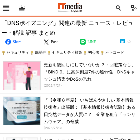
「DNSポイズニング」関連の最新 ニュース・レビュ
ー・解説 記事 まとめ
Share
Post
LINE
セキュリティ
脆弱性
セキュリティ対策
初心者
不正コード
更新を後回しにしていないか？：回避策なし、
「BIND 9」に高深刻度7件の脆弱性 DNSキャ
ッシュ汚染やDoSの恐れ
(
2026/7/27
)
『【令和８年度】 いちばんやさしい 基本情報
技術者』出張版：【基本情報技術者試験】ある
日突然データが人質に？ 企業を狙う「ランサ
ムウェア」の脅威
(
2026/7/23
)