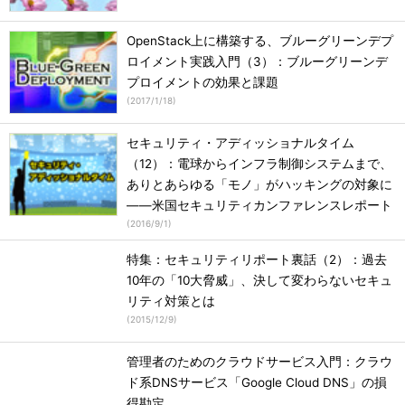
OpenStack上に構築する、ブルーグリーンデプ
ロイメント実践入門（3）：ブルーグリーンデ
プロイメントの効果と課題
(
2017/1/18
)
セキュリティ・アディッショナルタイム
（12）：電球からインフラ制御システムまで、
ありとあらゆる「モノ」がハッキングの対象に
――米国セキュリティカンファレンスレポート
(
2016/9/1
)
特集：セキュリティリポート裏話（2）：過去
10年の「10大脅威」、決して変わらないセキュ
リティ対策とは
(
2015/12/9
)
管理者のためのクラウドサービス入門：クラウ
ド系DNSサービス「Google Cloud DNS」の損
得勘定