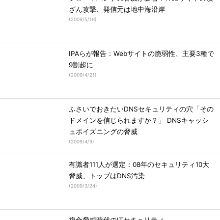
ざん攻撃、発信元は地中海沿岸
(
2009/5/19
)
IPAらが報告：Webサイトの脆弱性、主要3種で
9割超に
(
2009/4/21
)
ふさいでおきたいDNSセキュリティの穴「その
ドメインを信じられますか？」 DNSキャッシ
ュポイズニングの脅威
(
2009/4/9
)
有識者111人が選定：08年のセキュリティ10大
脅威、トップはDNS汚染
(
2009/3/24
)