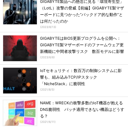
GIGABYTE製品への懸念に見る「環境寄生型」
（LotL）攻撃の脅威【前編】GIGABYTE製マザ
ーボードに見つかった“バックドア的な動作”と
は何だったのか
(
2023/8/13
)
GIGABYTEはBIOS更新プログラムを公開へ：
GIGABYTE製マザーボードのファームウェア更
新機能に中間者攻撃リスク 数百モデルに影響
(
2023/6/6
)
IoTセキュリティ：数百万の制御システムに影
響も、組み込みTCP/IPスタック
「NicheStack」に脆弱性
(
2021/8/5
)
NAME：WRECKの衝撃多数のIoT機器が抱える
DNS脆弱性 パッチ適用できない機器はどうす
る？
(
2021/6/11
)