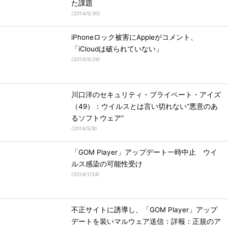
た課題
(
2014/5/30
)
iPhoneロック被害にAppleがコメント、
「iCloudは破られていない」
(
2014/5/29
)
川口洋のセキュリティ・プライベート・アイズ
（49）：ウイルスとは言い切れない“悪意のあ
るソフトウェア”
(
2014/5/8
)
「GOM Player」アップデート一時中止 ウイ
ルス感染の可能性受け
(
2014/1/24
)
不正サイトに誘導し、「GOM Player」アップ
デートを装いマルウェア送信：詳報：正規のア