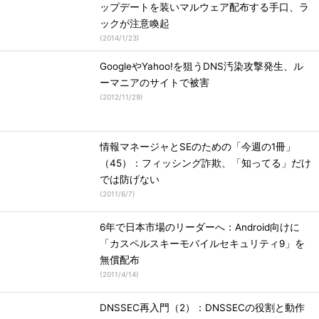
ップデートを装いマルウェア配布する手口、ラ
ックが注意喚起
(
2014/1/23
)
GoogleやYahoo!を狙うDNS汚染攻撃発生、ル
ーマニアのサイトで被害
(
2012/11/29
)
情報マネージャとSEのための「今週の1冊」
（45）：フィッシング詐欺、「知ってる」だけ
では防げない
(
2011/6/7
)
6年で日本市場のリーダーへ：Android向けに
「カスペルスキーモバイルセキュリティ9」を
無償配布
(
2011/4/14
)
DNSSEC再入門（2）：DNSSECの役割と動作