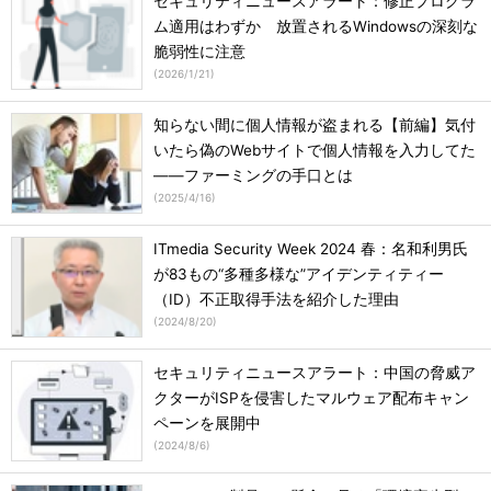
セキュリティニュースアラート：修正プログラ
ム適用はわずか 放置されるWindowsの深刻な
脆弱性に注意
(
2026/1/21
)
知らない間に個人情報が盗まれる【前編】気付
いたら偽のWebサイトで個人情報を入力してた
――ファーミングの手口とは
(
2025/4/16
)
ITmedia Security Week 2024 春：名和利男氏
が83もの“多種多様な”アイデンティティー
（ID）不正取得手法を紹介した理由
(
2024/8/20
)
セキュリティニュースアラート：中国の脅威ア
クターがISPを侵害したマルウェア配布キャン
ペーンを展開中
(
2024/8/6
)