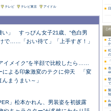
テレビ
テレビ東京
アイドル
こ
い」 すっぴん女子21歳、“色白男
だけで……「おい待て」「上手すぎ！」
か
I
のアイメイク”を半顔で比較したら……
ーによる印象激変のテクに仰天 「変
ほんまうまい～」
ZIPPER」松本かれん、男装姿を初披露
A
物やキャラクター”が多岐にわたり話