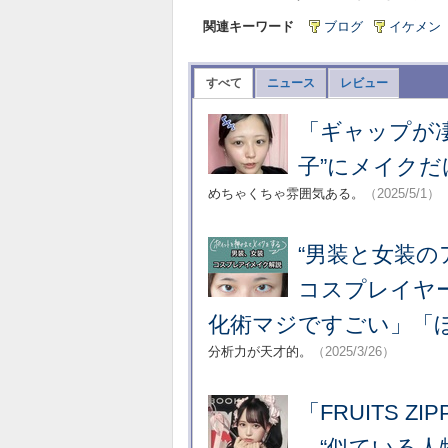
関連キーワード
ブログ
イケメン
すべて
ニュース
レビュー
「ギャップが凄
子”にメイク
めちゃくちゃ雰囲気ある。
（2025/5/1）
“男装と女装
コスプレイヤ
化術マジですごい」「
分析力が天才的。
（2025/3/26）
「FRUITS 
→“似ている人