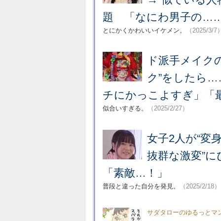
題 「なにわ男子の…
とにかくかわいいイケメン。
（2025/3/7
ド派手メイク
ク”をしたら
チにかっこよすぎ」「
似合いすぎる。
（2025/2/27）
女子2人が“変
抜群な激変”
「素敵…！」
普段と違った自分を発見。
（2025/2/18）
サダタローのゆるっとマ