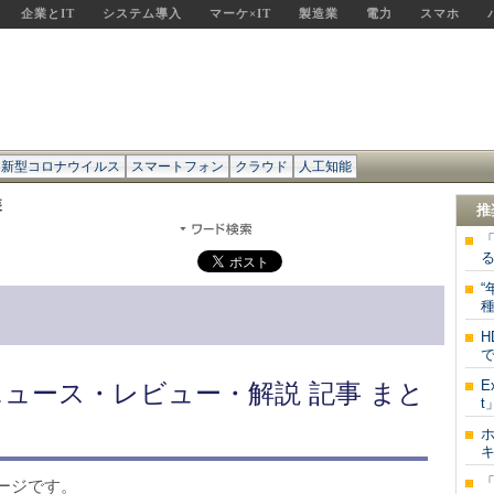
企業とIT
システム導入
マーケ×IT
製造業
電力
スマホ
新型コロナウイルス
スマートフォン
クラウド
人工知能
装
推
「
“
種
で
E
ニュース・レビュー・解説 記事 まと
t
キ
ージです。