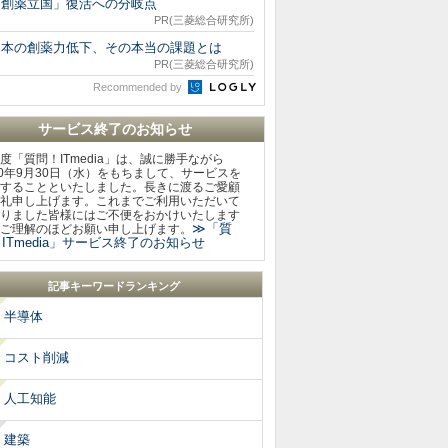
「創薬立国」復活への分岐点
PR(三菱総合研究所)
日本の創薬力低下、その本当の課題とは
PR(三菱総合研究所)
Recommended by
サービス終了のお知らせ
度「質問！ITmedia」は、誠に勝手ながら
20年9月30日（水）をもちまして、サービスを
することといたしました。長きに渡るご愛顧
礼申し上げます。これまでご利用いただいて
りました皆様にはご不便をおかけいたします
≫「質
ご理解のほどお願い申し上げます。
ITmedia」サービス終了のお知らせ
記事キーワードランキング
半導体
コスト削減
人工知能
建築