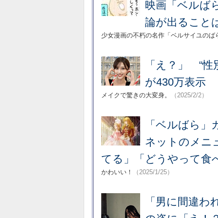
映画「ベルば
論が出ること
少女漫画の不朽の名作「ベルサイユのばら
「え？」 “性
が430万表示
メイクで驚きの大変身。
（2025/2/2）
「ベルばら」
ネットのメニ
てる」「どうやって食
かわいい！
（2025/1/25）
「男に間違わ