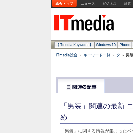
総合トップ
ニュース
ビジネス
経営
【ITmedia Keywords】
Windows 10
iPhone
ITmedia総合
キーワード一覧
タ
男
>
>
>
「男装」関連の最新 
め
「男装」に関する情報が集まったペ