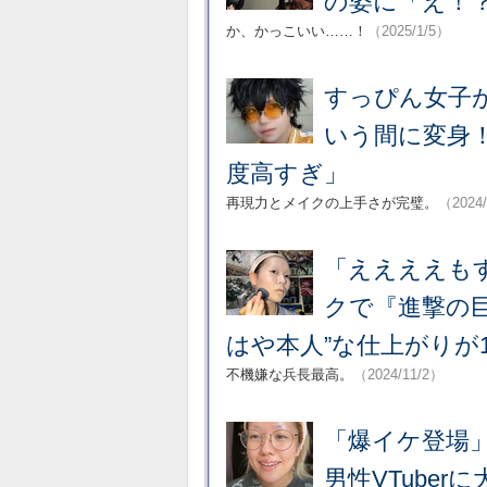
の姿に「え！
か、かっこいい……！
（2025/1/5）
すっぴん女子
いう間に変身
度高すぎ」
再現力とメイクの上手さが完璧。
（2024/
「ええええも
クで『進撃の
はや本人”な仕上がりが1
不機嫌な兵長最高。
（2024/11/2）
「爆イケ登場
男性VTube