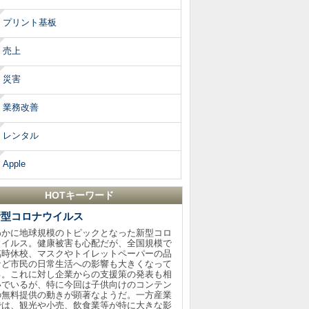
プリント基板
売上
災害
業務改善
レンタル
Apple
HOTキーワード
新型コロナウイルス
わかに地球規模のトピックとなった新型コロ
ウイルス。健康被害も心配だが、全国規模で
臨時休校、マスクやトイレットペーパーの品
など市民の日常生活への影響も大きくなって
る。これに対し企業からの支援策の発表も相
いでいるが、特に今回は子供向けのコンテン
の無料提供の動きが顕著なようだ。一方産業
では、観光や小売、飲食業等が特に大きな影