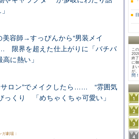
…」
）
の美容師→すっぴんから“男装メイ
…… 限界を超えた仕上がりに「バチバ
この
20
最高に熱い」
終了
に御
まい
が、
問！
身サロン”でメイクしたら…… “雰囲気
にびっくり 「めちゃくちゃ可愛い」
ンガ劇場：