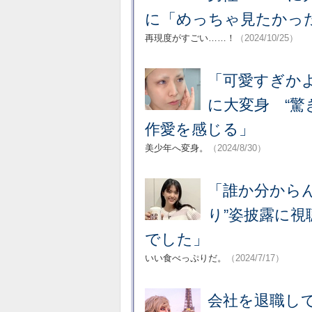
に「めっちゃ見たかっ
再現度がすごい……！
（2024/10/25）
「可愛すぎか
に大変身 “驚
作愛を感じる」
美少年へ変身。
（2024/8/30）
「誰か分から
り”姿披露に
でした」
いい食べっぷりだ。
（2024/7/17）
会社を退職し