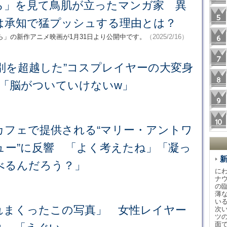
ら」を見て鳥肌が立ったマンガ家 異
は承知で猛プッシュする理由とは？
」の新作アニメ映画が1月31日より公開中です。
（2025/2/16）
別を超越した”コスプレイヤーの大変身
 「脳がついていけないw」
カフェで提供される“マリー・アントワ
ュー”に反響 「よく考えたね」「凝っ
べるんだろう？」
に
ナ
の
薄
い
れまくったこの写真」 女性レイヤー
次
ツ
面