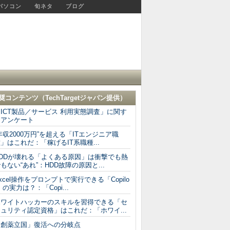
パソコン
旬ネタ
ブログ
奨コンテンツ（
TechTargetジャパン
提供）
ICT製品／サービス 利用実態調査」に関す
るアンケート
年収2000万円”を超える「ITエンジニア職
」はこれだ：「稼げるIT系職種...
HDDが壊れる「よくある原因」は衝撃でも熱
もない“あれ”：HDD故障の原因と...
xcel操作をプロンプトで実行できる「Copilo
」の実力は？：「Copi...
ホワイトハッカーのスキルを習得できる「セ
ュリティ認定資格」はこれだ：「ホワイ...
「創薬立国」復活への分岐点