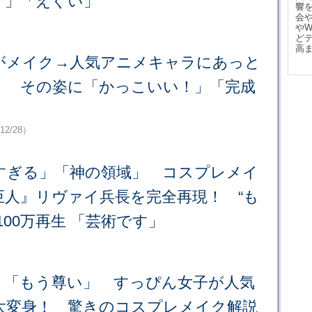
？」「えぐい」
響
会
や
ど
高
がメイク→人気アニメキャラにあっと
！ その姿に「かっこいい！」「完成
12/28）
すぎる」「神の領域」 コスプレメイ
巨人』リヴァイ兵長を完全再現！ “も
00万再生 「芸術です」
」「もう尊い」 すっぴん女子が人気
rに大変身！ 驚きのコスプレメイク解説