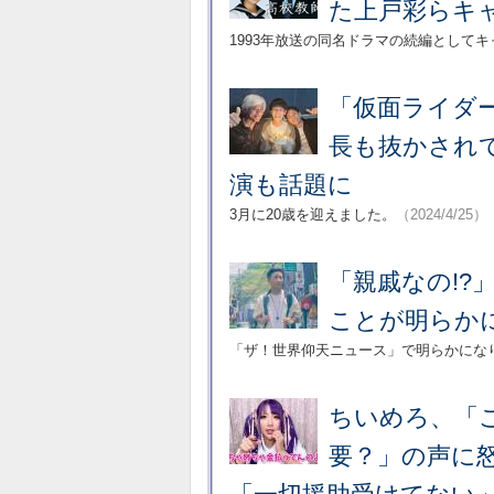
た上戸彩らキ
1993年放送の同名ドラマの続編として
「仮面ライダ
長も抜かされ
演も話題に
3月に20歳を迎えました。
（2024/4/25）
「親戚なの!?
ことが明らか
「ザ！世界仰天ニュース」で明らかにな
ちいめろ、「
要？」の声に