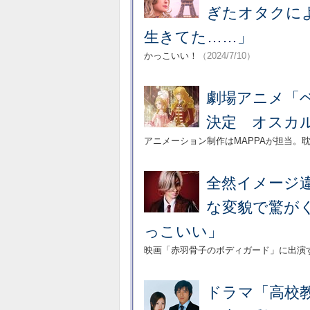
ぎたオタクに
生きてた……」
かっこいい！
（2024/7/10）
劇場アニメ「ベ
決定 オスカ
アニメーション制作はMAPPAが担当。
全然イメージ
な変貌で驚が
っこいい」
映画「赤羽骨子のボディガード」に出演
ドラマ「高校教