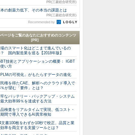
PR(三菱総合研究所)
日本の創薬力低下、その本当の課題とは
PR(三菱総合研究所)
Recommended by
のページをご覧のあなたにおすすめのコンテンツ
[PR]
工場のスマート化はどこまで進んでいるの
？ 国内製造業を巡る【2018年版】
GBT技術とアプリケーションの概要： IGBT
の使い方
「PLMの可視化」がもたらすデータの進化
市民権を得たCAE、解析へのクラウド導入で
44％が望む「要件」とは？
堅牢なバッテリー・バックアップ・システム
で最大効率99％を達成する方法
製品検査をリアルタイムで実現、低コスト・
短期間で導入できるAI異常検知
4文書100枚をわずか10秒で校正、品質と業
務効率を両立する支援ツールとは？