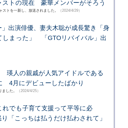
ャストの現在 豪華メンバーがそろう
キャストを一新し、放送されました。
（2024/4/29）
ー」出演俳優、妻夫木聡が成長驚き「身
てしまった」 「GTOリバイバル」出
」 瑛人の親戚が人気アイドルである
に 4月にデビューしたばかり
りました。
（2024/4/25）
これでも子育て支援って平等に必
怒り「こっちは払うだけ払わされて」