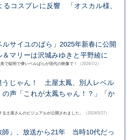
よるコスプレに反響 「オスカル様、
ルサイユのばら」2025年新春に公開
ル＆マリーは沢城みゆきと平野綾に
耽美で聡明で儚いベルばらが現代の映像で！
（2024/7/2）
違うじゃん！ 土屋太鳳、別人レベル
くの声「これが太鳳ちゃん！？」「か
する土屋さんのビジュアルが公開されました。
（2024/5/27）
師」、放送から21年 当時10代だっ