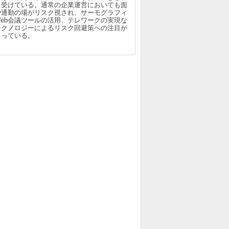
を受けている。通常の企業運営においても面
や通勤の場がリスク視され、サーモグラフィ
Web会議ツールの活用、テレワークの実現な
テクノロジーによるリスク回避策への注目が
まっている。