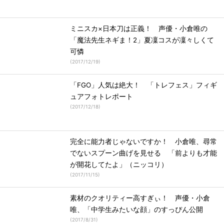
ミニスカ×日本刀は正義！ 声優・小倉唯の
「魔法先生ネギま！2」夏凜コスが凜々しくて
可憐
(
2017/12/19
)
「FGO」人気は絶大！ 「トレフェス」フィギ
ュアフォトレポート
(
2017/12/18
)
完全に能力者じゃないですか！ 小倉唯、尋常
でないスプーン曲げを見せる 「前よりも才能
が開花してたよ」（ニッコリ）
(
2017/11/15
)
素材のクオリティー高すぎぃ！ 声優・小倉
唯、「中学生みたいな顔」のすっぴん公開
(
2017/8/31
)