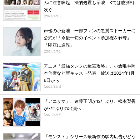
みに注意喚起 法的処置も示唆 Xでは臆測相
次ぐ
(
2024/4/10
)
声優の小倉唯、一部ファンの悪質ストーカーに
公式が「今後一切のイベント参加権を剥奪」
「即座に通報」
(
2024/2/16
)
アニメ「最強タンクの迷宮攻略」、小倉唯や岡
本信彦など新キャスト発表 放送は2024年1月
6日から
(
2023/12/1
)
「アニサマ」、遠藤正明が12年ぶり、松本梨香
が7年ぶりの出演へ
(
2023/6/16
)
「モンスト」シリーズ最新作の駅内広告がどう