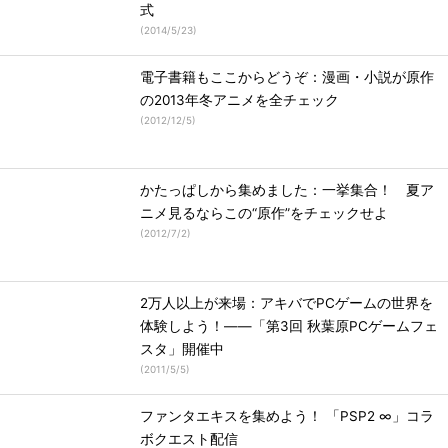
式
(
2014/5/23
)
電子書籍もここからどうぞ：漫画・小説が原作
の2013年冬アニメを全チェック
(
2012/12/5
)
かたっぱしから集めました：一挙集合！ 夏ア
ニメ見るならこの“原作”をチェックせよ
(
2012/7/2
)
2万人以上が来場：アキバでPCゲームの世界を
体験しよう！――「第3回 秋葉原PCゲームフェ
スタ」開催中
(
2011/5/5
)
ファンタエキスを集めよう！ 「PSP2 ∞」コラ
ボクエスト配信