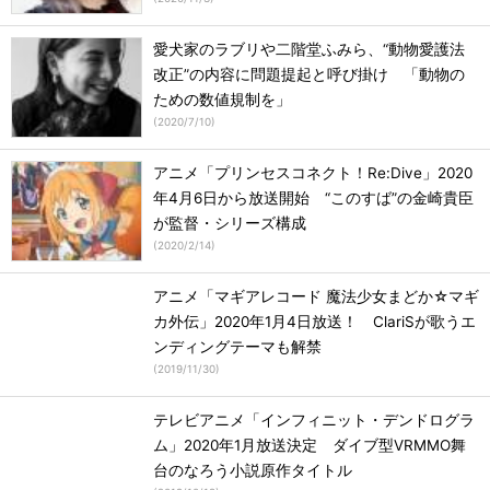
愛犬家のラブリや二階堂ふみら、“動物愛護法
改正”の内容に問題提起と呼び掛け 「動物の
ための数値規制を」
(
2020/7/10
)
アニメ「プリンセスコネクト！Re:Dive」2020
年4月6日から放送開始 “このすば”の金崎貴臣
が監督・シリーズ構成
(
2020/2/14
)
アニメ「マギアレコード 魔法少女まどか☆マギ
カ外伝」2020年1月4日放送！ ClariSが歌うエ
ンディングテーマも解禁
(
2019/11/30
)
テレビアニメ「インフィニット・デンドログラ
ム」2020年1月放送決定 ダイブ型VRMMO舞
台のなろう小説原作タイトル