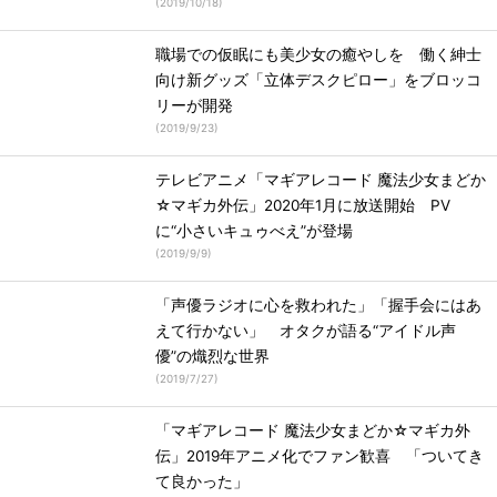
(
2019/10/18
)
職場での仮眠にも美少女の癒やしを 働く紳士
向け新グッズ「立体デスクピロー」をブロッコ
リーが開発
(
2019/9/23
)
テレビアニメ「マギアレコード 魔法少女まどか
☆マギカ外伝」2020年1月に放送開始 PV
に“小さいキュゥべえ”が登場
(
2019/9/9
)
「声優ラジオに心を救われた」「握手会にはあ
えて行かない」 オタクが語る“アイドル声
優”の熾烈な世界
(
2019/7/27
)
「マギアレコード 魔法少女まどか☆マギカ外
伝」2019年アニメ化でファン歓喜 「ついてき
て良かった」