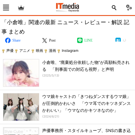
「小倉唯」関連の最新 ニュース・レビュー・解説 記
事 まとめ
Share
Post
LINE
声優
アニメ
映画
漫画
Instagram
小倉唯、“廃棄処分依頼した物”が高額転売され
る 「刑事面での対応も視野」と声明
(
2025/5/13
)
ウマ娘キャストの「きつねダンスするウマ娘」
が圧倒的かわいさ 「ウマ耳でのキツネダンス
かわいい」「ウマなのかキツネなのか」
(
2024/6/21
)
声優事務所・スタイルキューブ、SNSの書き込