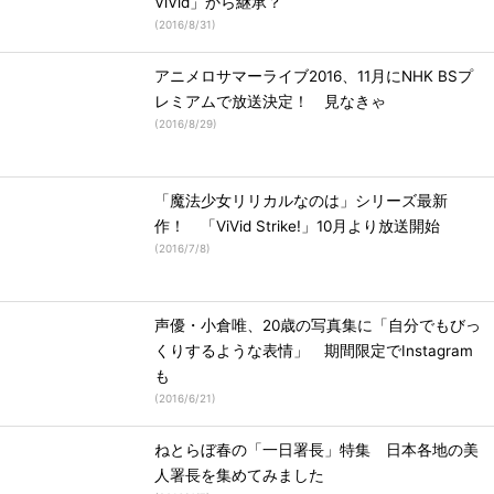
ViVid」から継承？
(
2016/8/31
)
アニメロサマーライブ2016、11月にNHK BSプ
レミアムで放送決定！ 見なきゃ
(
2016/8/29
)
「魔法少女リリカルなのは」シリーズ最新
作！ 「ViVid Strike!」10月より放送開始
(
2016/7/8
)
声優・小倉唯、20歳の写真集に「自分でもびっ
くりするような表情」 期間限定でInstagram
も
(
2016/6/21
)
ねとらぼ春の「一日署長」特集 日本各地の美
人署長を集めてみました