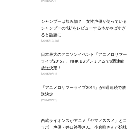
(
2016/4/7
)
シャンプーは飲み物？ 女性声優が使っている
シャンプーの“味”をレビューする本がやばすぎ
ると話題に
(
2015/12/20
)
日本最大のアニソンイベント「アニメロサマー
ライブ2015」、NHK BSプレミアムで6週連続
放送決定！
(
2015/9/11
)
「アニメロサマーライブ2014」が6週連続で放
送決定
(
2014/9/26
)
西武ライオンズがアニメ「ヤマノススメ」とコ
ラボ 声優・井口裕香さん、小倉唯さんが始球