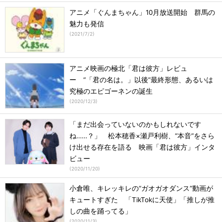
アニメ「ぐんまちゃん」10月放送開始 群馬の
魅力も発信
(
2021/7/2
)
アニメ映画の極北「君は彼方」レビュ
ー “「君の名は。」以後”最終形態、あるいは
究極のエピゴーネンの誕生
(
2020/12/3
)
「まだ出会っていないのかもしれないです
ね……？」 松本穂香×瀬戸利樹、“本音”をさら
け出せる存在を語る 映画「君は彼方」インタ
ビュー
(
2020/11/20
)
小倉唯、キレッキレの“ガオガオダンス”動画が
キュートすぎた 「TikTokに天使」「推しが推
しの曲を踊ってる」
(
2020/11/3
)