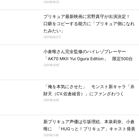
(
2018/9/2
)
プリキュア最新映画に宮野真守が出演決定！
口癖をコピーする能力に「プリキュア側になれ
たみたい」
(
2018/6/27
)
小倉唯さん完全監修のハイレゾプレーヤー
「AK70 MKII Yui Ogura Edition」 限定500台
(
2018/3/9
)
「俺を本気にさせた」 モンスト新キャラ「弁
財天（CV.佐倉綾音）」にファンざわつく
(
2018/3/6
)
新プリキュア声優は引坂理絵、本泉莉奈、小倉
唯に 「HUGっと！プリキュア」キャスト発表
(
2018/1/6
)