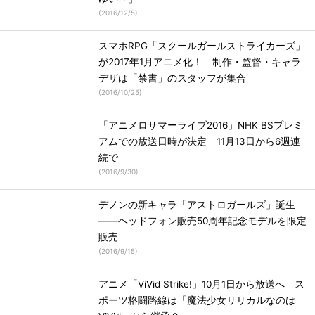
(
2016/12/5
)
スマホRPG「スクールガールストライカーズ」
が2017年1月アニメ化！ 制作・監督・キャラ
デザは「禁書」のスタッフが集合
(
2016/10/25
)
「アニメロサマーライブ2016」NHK BSプレミ
アムでの放送日時が決定 11月13日から6週連
続で
(
2016/9/30
)
デノンの新キャラ「アストロガールズ」誕生
――ヘッドフォン販売50周年記念モデルを限定
販売
(
2016/9/15
)
アニメ「ViVid Strike!」10月1日から放送へ ス
ポーツ格闘路線は「魔法少女リリカルなのは