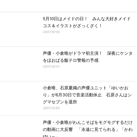
5月10日はメイドの日！ みんな大好きメイド
コス＆イラストがざっくざく！
(
2017/5/10
)
声優・小倉唯がドラマ初主演！ 深夜にケンタ
をほおばる飯テロ警報の予感
(
2017/4/11
)
小倉唯、石原夏織の声優ユニット「ゆいかお
り」が6月30日で音楽活動休止 石原さんはシ
グマセブンを退所
(
2017/3/31
)
声優・小倉唯がわんこそばをモグモグするだけ
の動画に大反響 「永遠に見てられる」「かわ
ゆい～」