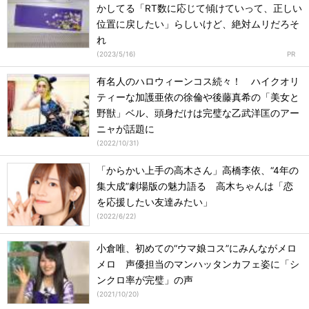
かしてる「RT数に応じて傾けていって、正しい
位置に戻したい」らしいけど、絶対ムリだろそ
れ
(
2023/5/16
)
有名人のハロウィーンコス続々！ ハイクオリ
ティーな加護亜依の徐倫や後藤真希の「美女と
野獣」ベル、頭身だけは完璧な乙武洋匡のアー
ニャが話題に
(
2022/10/31
)
「からかい上手の高木さん」高橋李依、“4年の
集大成”劇場版の魅力語る 高木ちゃんは「恋
を応援したい友達みたい」
(
2022/6/22
)
小倉唯、初めての“ウマ娘コス”にみんながメロ
メロ 声優担当のマンハッタンカフェ姿に「シ
ンクロ率が完璧」の声
(
2021/10/20
)