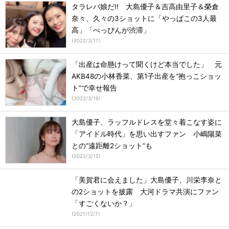
タラレバ娘だ!! 大島優子＆吉高由里子＆榮倉
奈々、久々の3ショットに「やっぱこの3人最
高」「べっぴんが渋滞」
(
2022/3/17
)
「出産は命懸けって聞くけど本当でした」 元
AKB48の小林香菜、第1子出産を“抱っこショッ
ト”で幸せ報告
(
2022/3/16
)
大島優子、ラッフルドレスを堂々着こなす姿に
「アイドル時代」を思い出すファン 小嶋陽菜
との“遠距離2ショット”も
(
2022/3/15
)
「美賀君に会えました」大島優子、川栄李奈と
の2ショットを披露 大河ドラマ共演にファン
「すごくないか？」
(
2021/12/7
)