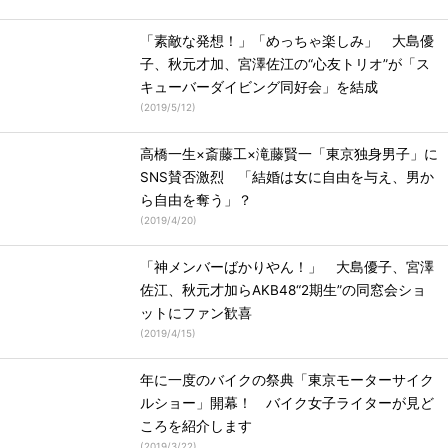
「素敵な発想！」「めっちゃ楽しみ」 大島優
子、秋元才加、宮澤佐江の“心友トリオ”が「ス
キューバーダイビング同好会」を結成
(
2019/5/12
)
高橋一生×斎藤工×滝藤賢一「東京独身男子」に
SNS賛否激烈 「結婚は女に自由を与え、男か
ら自由を奪う」？
(
2019/4/20
)
「神メンバーばかりやん！」 大島優子、宮澤
佐江、秋元才加らAKB48“2期生”の同窓会ショ
ットにファン歓喜
(
2019/4/15
)
年に一度のバイクの祭典「東京モーターサイク
ルショー」開幕！ バイク女子ライターが見ど
ころを紹介します
(
2019/3/22
)