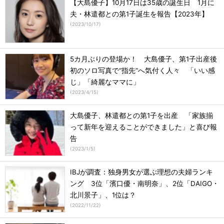
【大島優子】10月17日は35歳の誕生日 1月に
夫・林遣都との第1子誕生を報告【2023年】
(
2023/10/17
)
5カ月ぶりの登場か！ 大島優子、第1子出産後
初のソロ写真で“指先”へ気付く人々 「いい感
じ」「綺麗なママに」
(
2023/4/15
)
大島優子、林遣都との第1子を出産 「家族揃
って新年を迎えることができました」と喜び報
告
(
2023/1/5
)
IBJが調査：独身男女が選ぶ理想の夫婦ランキ
ング 3位「濱口優・南明奈」、2位「DAIGO・
北川景子」、1位は？
(
2022/11/22
)