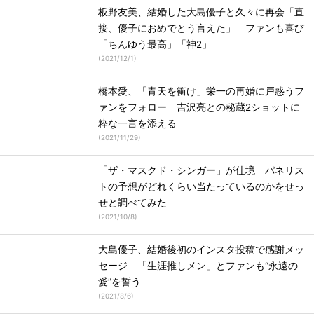
板野友美、結婚した大島優子と久々に再会「直
接、優子におめでとう言えた」 ファンも喜び
「ちんゆう最高」「神2」
(
2021/12/1
)
橋本愛、「青天を衝け」栄一の再婚に戸惑うフ
ァンをフォロー 吉沢亮との秘蔵2ショットに
粋な一言を添える
(
2021/11/29
)
「ザ・マスクド・シンガー」が佳境 パネリス
トの予想がどれくらい当たっているのかをせっ
せと調べてみた
(
2021/10/8
)
大島優子、結婚後初のインスタ投稿で感謝メッ
セージ 「生涯推しメン」とファンも“永遠の
愛”を誓う
(
2021/8/6
)