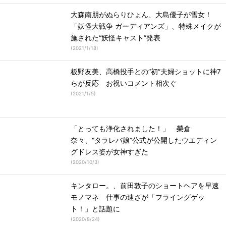
大森南朋がぬらりひょん、大島優子が雪女！
「妖怪大戦争 ガーディアンズ」、特殊メイクが
施された“妖怪キャスト”発表
(
2021/1/18
)
板野友美、高橋投手との“初”夫婦ショットに神7
らが反応 お祝いコメント相次ぐ
(
2021/1/5
)
「とっても浄化されました！」 榮倉
奈々、“タラレバ娘”公式が公開したウエディン
グドレス姿が女神すぎた
(
2020/10/3
)
キンタロー。、前田敦子のショートヘアを早速
モノマネ 仕事の速さが「フライングゲッ
ト！」と話題に
(
2020/8/24
)