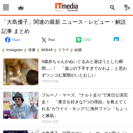
「大島優子」関連の最新 ニュース・レビュー・解説
記事 まとめ
Share
Post
LINE
Instagram
俳優
AKB48
ドラマ
結婚
0歳赤ちゃんがぬいぐるみと遊ぼうとした瞬
間……！ 「遊ぶの下手すぎてかわよ」と思わ
ずツッコむ展開がいとおしい
(
2024/7/26
)
ブルーノ・マーズ、“ナルト走り”で来日公演完
走！ 「東京を好きな7つの理由」を教えてく
れる“カワイイ・キング”に海外ファン「ちょっ
と嫉妬」
(
2024/1/22
)