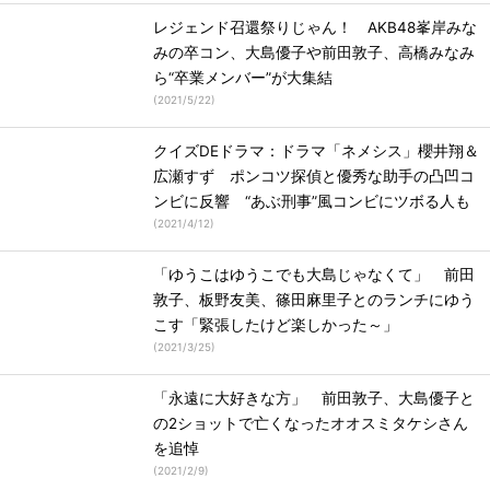
レジェンド召還祭りじゃん！ AKB48峯岸みな
みの卒コン、大島優子や前田敦子、高橋みなみ
ら“卒業メンバー”が大集結
(
2021/5/22
)
クイズDEドラマ：ドラマ「ネメシス」櫻井翔＆
広瀬すず ポンコツ探偵と優秀な助手の凸凹コ
ンビに反響 “あぶ刑事”風コンビにツボる人も
(
2021/4/12
)
「ゆうこはゆうこでも大島じゃなくて」 前田
敦子、板野友美、篠田麻里子とのランチにゆう
こす「緊張したけど楽しかった～」
(
2021/3/25
)
「永遠に大好きな方」 前田敦子、大島優子と
の2ショットで亡くなったオオスミタケシさん
を追悼
(
2021/2/9
)