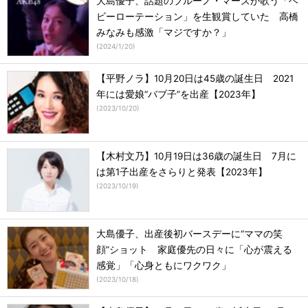
大島優子、話題のブルーノ・マーズが歌う「ヘ
ビーローテーション」を生観賞していた 高橋
みなみも感激「マジですか？」
(
2024/1/20
)
【平野ノラ】10月20日は45歳の誕生日 2021
年には愛娘“バブ子”を出産【2023年】
(
2023/10/20
)
【木村文乃】10月19日は36歳の誕生日 7月に
は第1子出産をさらりと発表【2023年】
(
2023/10/19
)
大島優子、出産後初バースデーに“ママの笑
顔”ショット 家庭優先の日々に「心が震える
感覚」「心身ともにワクワク」
(
2023/10/18
)