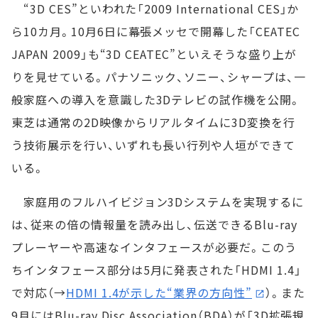
“3D CES”といわれた「2009 International CES」か
ら10カ月。10月6日に幕張メッセで開幕した「CEATEC
JAPAN 2009」も“3D CEATEC”といえそうな盛り上が
りを見せている。パナソニック、ソニー、シャープは、一
般家庭への導入を意識した3Dテレビの試作機を公開。
東芝は通常の2D映像からリアルタイムに3D変換を行
う技術展示を行い、いずれも長い行列や人垣ができて
いる。
家庭用のフルハイビジョン3Dシステムを実現するに
は、従来の倍の情報量を読み出し、伝送できるBlu-ray
プレーヤーや高速なインタフェースが必要だ。このう
ちインタフェース部分は5月に発表された「HDMI 1.4」
で対応（→
HDMI 1.4が示した“業界の方向性”
）。また
9月にはBlu-ray Disc Association（BDA）が「3D拡張規