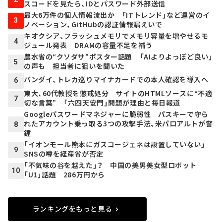
スコードを見たら、IDとパスワード外部送信
最大6万件の個人情報流出か 「ITトレンド」など運営のイ
3
ノベーション、GitHubの認証情報漏えいで
キオクシア、フラッシュメモリでメモリ容量を増やせるモ
4
ジュール発表 DRAMの容量不足を補う
農水省の“クソダサ”ポスター話題 「AIよりよっぽど良い」
5
の声も 担当者に狙いを聞いた
バンダイ、トレカ巡りマイナカードでの本人確認を導入へ
6
東大、60代教授を懲戒処分 サイトのHTMLソースに“不適
7
切な言葉” 「六四天安門」問題が理由と毎日報道
Googleパスワードマネジャーに脆弱性 パスキーで守ら
れたアカウント乗っ取る3つの攻撃手法、米パロアルトが警
8
鐘
「イオンモール熊本にガスコージェネは設置していない」
9
SNSの噂を経産省が否定
「不気味の谷を越えた」？ 中国の美男美女型ロボット
10
「U1」話題 286万円から
ランキングをもっと見る