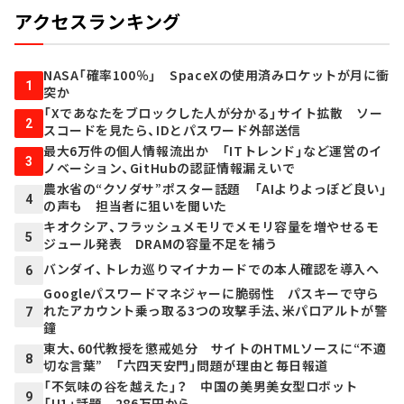
アクセスランキング
NASA「確率100％」 SpaceXの使用済みロケットが月に衝
1
突か
「Xであなたをブロックした人が分かる」サイト拡散 ソー
2
スコードを見たら、IDとパスワード外部送信
最大6万件の個人情報流出か 「ITトレンド」など運営のイ
3
ノベーション、GitHubの認証情報漏えいで
農水省の“クソダサ”ポスター話題 「AIよりよっぽど良い」
4
の声も 担当者に狙いを聞いた
キオクシア、フラッシュメモリでメモリ容量を増やせるモ
5
ジュール発表 DRAMの容量不足を補う
バンダイ、トレカ巡りマイナカードでの本人確認を導入へ
6
Googleパスワードマネジャーに脆弱性 パスキーで守ら
れたアカウント乗っ取る3つの攻撃手法、米パロアルトが警
7
鐘
東大、60代教授を懲戒処分 サイトのHTMLソースに“不適
8
切な言葉” 「六四天安門」問題が理由と毎日報道
「不気味の谷を越えた」？ 中国の美男美女型ロボット
9
「U1」話題 286万円から