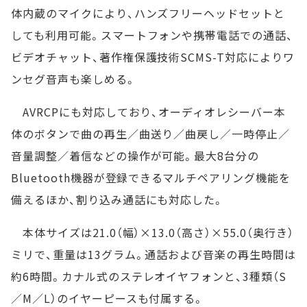
体内蔵のマイクにより、ハンズフリーヘッドセットと
しても利用可能。スマートフォンや携帯電話での通話、
ビデオチャット、著作権保護技術SCMS-T対応によりワ
ンセグ音声も楽しめる。
AVRCPにも対応しており、オーディオレシーバー本
体のボタンで曲の再生／曲送り／曲戻し／一時停止／
音量調整／着信などの操作が可能。最大8台分の
Bluetooth機器が登録できるマルチペアリング機能を
備えるほか、割り込み通話にも対応した。
本体サイズは21.0（幅）×13.0（高さ）×55.0（奥行き）
ミリで、重量は13グラム。通話および音楽の再生時間は
約6時間。カナル式のステレオイヤフォンと、3種類（S
／M／L）のイヤーピースも付属する。