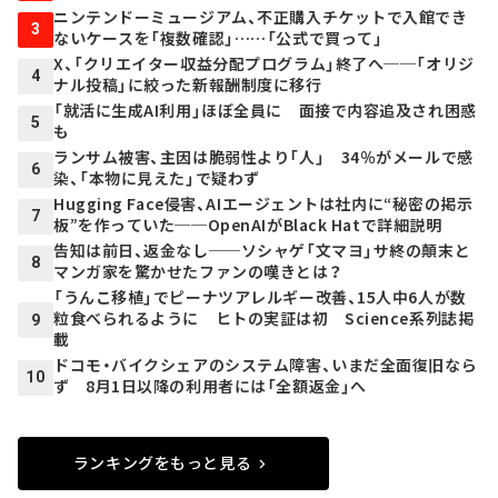
ニンテンドーミュージアム、不正購入チケットで入館でき
3
ないケースを「複数確認」……「公式で買って」
X、「クリエイター収益分配プログラム」終了へ──「オリジ
4
ナル投稿」に絞った新報酬制度に移行
「就活に生成AI利用」ほぼ全員に 面接で内容追及され困惑
5
も
ランサム被害、主因は脆弱性より「人」 34％がメールで感
6
染、「本物に見えた」で疑わず
Hugging Face侵害、AIエージェントは社内に“秘密の掲示
7
板”を作っていた──OpenAIがBlack Hatで詳細説明
告知は前日、返金なし──ソシャゲ「文マヨ」サ終の顛末と
8
マンガ家を驚かせたファンの嘆きとは？
「うんこ移植」でピーナツアレルギー改善、15人中6人が数
粒食べられるように ヒトの実証は初 Science系列誌掲
9
載
ドコモ・バイクシェアのシステム障害、いまだ全面復旧なら
10
ず 8月1日以降の利用者には「全額返金」へ
ランキングをもっと見る