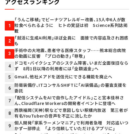
アクセスランキング
「うんこ移植」でピーナツアレルギー改善、15人中6人が数
粒食べられるように ヒトの実証は初 Science系列誌掲
1
載
「就活に生成AI利用」ほぼ全員に 面接で内容追及され困惑
2
も
手術中の大地震、患者守る医療スタッフ……熊本総合病院
3
の動画に反響 「プロの動き」「尊敬」
ドコモ・バイクシェアのシステム障害、いまだ全面復旧なら
4
ず 8月1日以降の利用者には「全額返金」へ
Gmail、他社メアドを送信元にできる機能を廃止へ
5
防衛装備庁、ITコンサルSHIFTに「AI装備品」の審査支援を
6
委託
「配信システムをAIで自作したアイドル」こと宮本佳林さ
7
ん、Cloudflare Workersの開発者イベントに登壇へ
西鉄福岡（天神）駅などで意図しない駅構内放送 第三者が
8
有名YouTuberの音声を不正に流したか
個人開発「家系ラーメンマニア」で利用者急増 対応追いつ
9
かず一部停止 「より信頼していただけるアプリに」