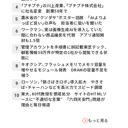
「プチプチ」の川上産業、「プチプチ株式会社」
4
に社名変更 創業58年で
農水省の“クソダサ”ポスター話題 「AIよりよ
5
っぽど良い」の声も 担当者に狙いを聞いた
ワークマン、実は画像生成AIを導入していた
6
間に合わない商品撮影を代替 アプリ通知開
封も1.5倍
管理アカウントを手順書に誤記載――東芝テック、
7
顧客情報38万件が特定の1社から閲覧できる状
態に
キオクシア、フラッシュメモリでメモリ容量を
8
増やせるモジュール発表 DRAMの容量不足を
補う
ローソン、「鍋さばきロボ」導入拡大 やきそ
9
ば・チャーハンなどを高火力でスピード調理
東大、60代教授を懲戒処分 サイトのHTMLソ
10
ースに“不適切な言葉” 「六四天安門」問題が
理由と毎日報道
もっと見る