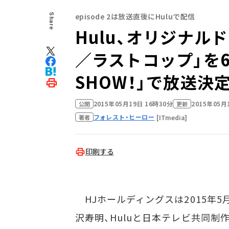
episode 2は放送直後にHuluで配信
Share
Hulu、オリジナルドラ
／ラストコップ」を6
SHOW！」で放送決
2015年05月19日 16時30分
2015年05月
公開
更新
フォレスト・ヒーロー
[ITmedia]
著者
印刷する
HJホールディングスは2015年5月1
沢寿明、Huluと日本テレビ共同制