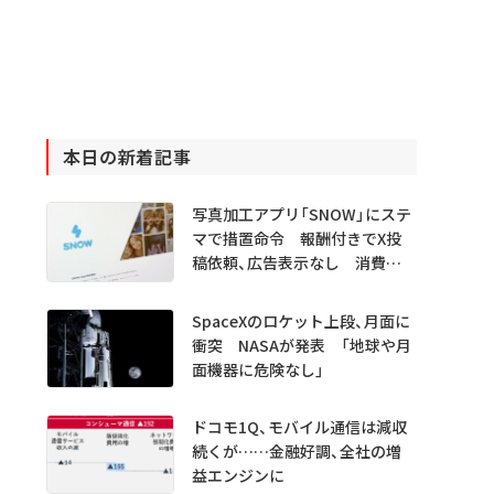
本日の新着記事
写真加工アプリ「SNOW」にステ
マで措置命令 報酬付きでX投
稿依頼、広告表示なし 消費者
庁
SpaceXのロケット上段、月面に
衝突 NASAが発表 「地球や月
面機器に危険なし」
ドコモ1Q、モバイル通信は減収
続くが……金融好調、全社の増
益エンジンに