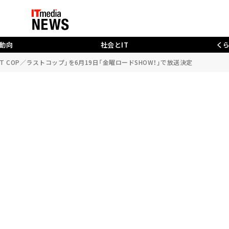
動向
社会とIT
く
AST COP／ラストコップ」を6月19日「金曜ロードSHOW！」で放送決定