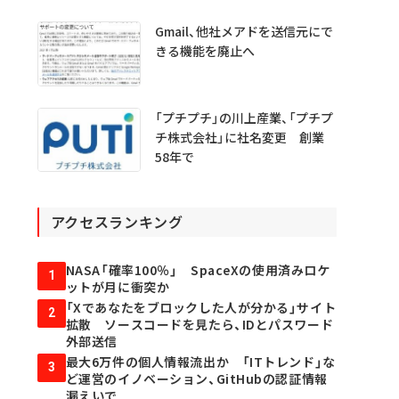
Gmail、他社メアドを送信元にで
きる機能を廃止へ
「プチプチ」の川上産業、「プチプ
チ株式会社」に社名変更 創業
58年で
アクセスランキング
NASA「確率100％」 SpaceXの使用済みロケ
1
ットが月に衝突か
「Xであなたをブロックした人が分かる」サイト
2
拡散 ソースコードを見たら、IDとパスワード
外部送信
最大6万件の個人情報流出か 「ITトレンド」な
3
ど運営のイノベーション、GitHubの認証情報
漏えいで