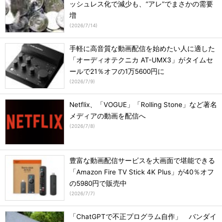
ッシュレス化で減少も、“アレ”でまさかの需要
増
(
2026/7/14
)
手軽に高音質な動画配信を始めたい人に適した
「オーディオテクニカ AT-UMX3」がタイムセ
ールで21％オフの1万5600円に
(
2026/7/9
)
Netflix、「VOGUE」「Rolling Stone」など著名
メディアの動画を配信へ
(
2026/7/8
)
豊富な動画配信サービスを大画面で堪能できる
「Amazon Fire TV Stick 4K Plus」が40％オフ
の5980円で販売中
(
2026/7/7
)
「ChatGPTで不正プログラム自作」 バンダイ