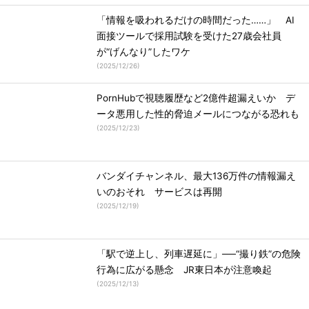
「情報を吸われるだけの時間だった……」 AI
面接ツールで採用試験を受けた27歳会社員
が“げんなり”したワケ
(
2025/12/26
)
PornHubで視聴履歴など2億件超漏えいか デ
ータ悪用した性的脅迫メールにつながる恐れも
(
2025/12/23
)
バンダイチャンネル、最大136万件の情報漏え
いのおそれ サービスは再開
(
2025/12/19
)
「駅で逆上し、列車遅延に」──“撮り鉄”の危険
行為に広がる懸念 JR東日本が注意喚起
(
2025/12/13
)