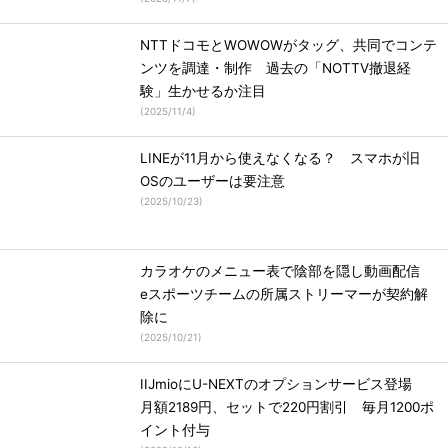
NTTドコモとWOWOWがタッグ、共同でコンテ
ンツを調達・制作 過去の「NOTTV撤退経
験」生かせるか注目
(
2025/11/4
)
LINEが11月から使えなくなる？ スマホが旧
OSのユーザーは要注意
(
2025/10/23
)
カラオケのメニュー表で陰部を隠し動画配信
eスポーツチームの所属ストリーマーが契約解
除に
(
2025/10/21
)
IIJmioにU-NEXTのオプションサービス登場
月額2189円、セットで220円割引 毎月1200ポ
イント付与