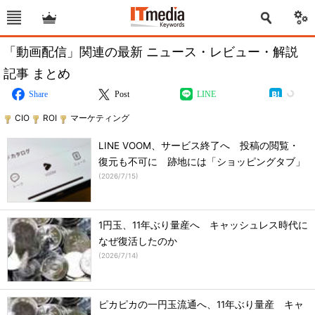
「動画配信」関連の最新 ニュース・レビュー・解説
記事 まとめ
Share
Post
LINE
CIO
ROI
マーケティング
LINE VOOM、サービス終了へ 投稿の閲覧・
復元も不可に 跡地には「ショッピングタブ」
(
2026/7/15
)
1円玉、11年ぶり量産へ キャッシュレス時代に
なぜ復活したのか
(
2026/7/14
)
ピカピカの一円玉流通へ、11年ぶり量産 キャ