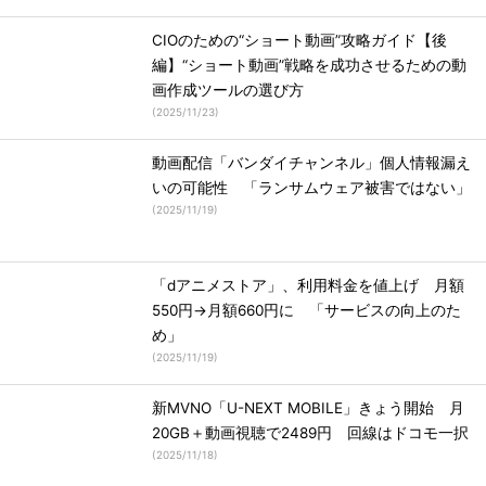
CIOのための“ショート動画”攻略ガイド【後
編】“ショート動画”戦略を成功させるための動
画作成ツールの選び方
(
2025/11/23
)
動画配信「バンダイチャンネル」個人情報漏え
いの可能性 「ランサムウェア被害ではない」
(
2025/11/19
)
「dアニメストア」、利用料金を値上げ 月額
550円→月額660円に 「サービスの向上のた
め」
(
2025/11/19
)
新MVNO「U-NEXT MOBILE」きょう開始 月
20GB＋動画視聴で2489円 回線はドコモ一択
(
2025/11/18
)