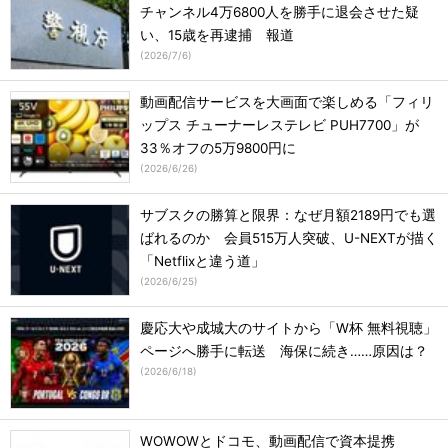
チャンネル4万6800人を勝手に退会させた疑
い、15歳を再逮捕 報道
(
2026/7/6
)
動画配信サービスを大画面で楽しめる「フィリ
ップス チューナーレステレビ PUH7700」が
33％オフの5万9800円に
(
2026/6/26
)
サブスクの勝算と限界：なぜ月額2189円でも選
ばれるのか 会員515万人突破、U-NEXTが描く
「Netflixと違う道」
(
2026/6/25
)
慶応大や成城大のサイトから「W杯 無料視聴」
ページへ勝手に転送 海保に続き……原因は？
(
2026/6/18
)
WOWOWとドコモ、動画配信で資本提携