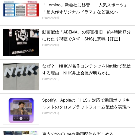
「Lemino」新会社に移管、「人気スポーツ」
「超大作オリジナルドラマ」など強化へ
(
2026/6/16
)
動画配信「ABEMA」の障害復旧 約4時間17分
にわたり視聴できず SNSに悲鳴【訂正】
(
2026/6/10
)
なぜ？ NHKが名作コンテンツをNetflixで配信
する理由 NHK井上会長が明らかに
(
2026/5/25
)
Spotify、Appleの「HLS」対応で動画ポッドキ
ャストのクロスプラットフォーム配信を実現へ
(
2026/5/15
)
車内でYouTubeや動画配信を楽しめる