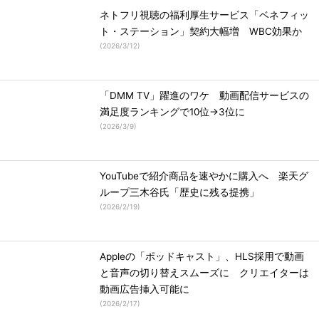
ネトフリ視聴の福利厚生サービス「ベネフィッ
ト・ステーション」契約大幅増 WBC効果か
(
2026/3/12
)
「DMM TV」躍進のワケ 動画配信サービスの
満足度ランキングで10位→3位に
(
2026/3/9
)
YouTubeで紹介商品を速やかに購入へ 楽天グ
ループ三木谷氏「歴史に残る提携」
(
2026/2/19
)
Appleの「ポッドキャスト」、HLS採用で動画
と音声の切り替えスムーズに クリエイターは
動画広告挿入可能に
(
2026/2/17
)