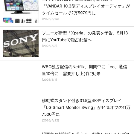
「VANBAR 10.3型ディスプレイオーディオ」が
タイムセールで2万5979円に
(
2026/5/14
)
ソニーが新型「Xperia」の発表を予告、5月13
日にYouTubeで独占配信へ
(
2026/5/8
)
WBC独占配信のNetflix、期間中に「eo」通信
量10倍に 需要押し上げに効果
(
2026/5/1
)
移動式スタンド付き31.5型4Kディスプレイ
「LG Smart Monitor Swing」が14％オフの11万
7500円に
(
2026/4/22
)