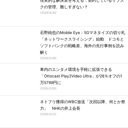
現実的な解決策を考える：契約しているサブス
クの管理、難しすぎない？
(
2026/3/30
)
石野純也のMobile Eye：5Gマネタイズの切り札
「ネットワークスライシング」始動 ドコモと
ソフトバンクの戦略差、海外の先行事例を読み
解く
(
2026/3/28
)
車内のエンタメ環境を手軽に拡張できる
「Ottocast Play2Video Ultra」が28％オフの1
万5799円に
(
2026/3/26
)
ネトフリ獲得のWBC放送「次回以降、何とか努
力」 NHKの井上会長
(
2026/3/12
)