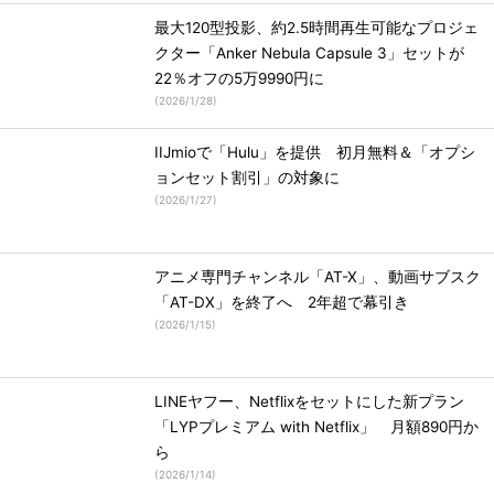
最大120型投影、約2.5時間再生可能なプロジェ
クター「Anker Nebula Capsule 3」セットが
22％オフの5万9990円に
(
2026/1/28
)
IIJmioで「Hulu」を提供 初月無料＆「オプシ
ョンセット割引」の対象に
(
2026/1/27
)
アニメ専門チャンネル「AT-X」、動画サブスク
「AT-DX」を終了へ 2年超で幕引き
(
2026/1/15
)
LINEヤフー、Netflixをセットにした新プラン
「LYPプレミアム with Netflix」 月額890円か
ら
(
2026/1/14
)