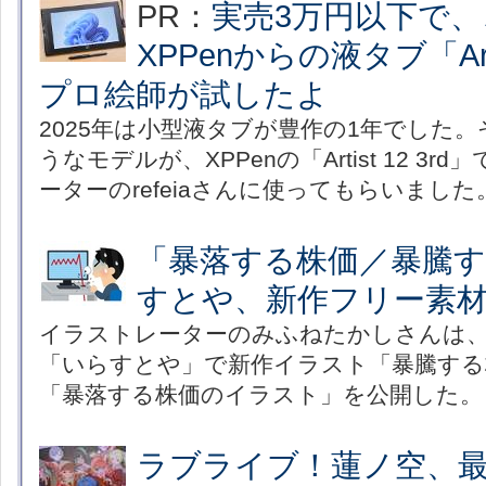
PR：
実売3万円以下で
XPPenからの液タブ「Arti
プロ絵師が試したよ
2025年は小型液タブが豊作の1年でした
うなモデルが、XPPenの「Artist 12 3
ーターのrefeiaさんに使ってもらいました
「暴落する株価／暴騰
すとや、新作フリー素
イラストレーターのみふねたかしさんは
「いらすとや」で新作イラスト「暴騰する
「暴落する株価のイラスト」を公開した。
ラブライブ！蓮ノ空、