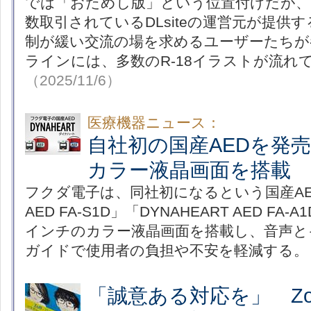
では「おためし版」という位置付けだが、R
数取引されているDLsiteの運営元が提供
制が緩い交流の場を求めるユーザーたちが
ラインには、多数のR-18イラストが流れ
（2025/11/6）
医療機器ニュース：
自社初の国産AEDを発売
カラー液晶画面を搭載
フクダ電子は、同社初になるという国産AED
AED FA-S1D」「DYNAHEART AED FA
インチのカラー液晶画面を搭載し、音声と
ガイドで使用者の負担や不安を軽減する。
「誠意ある対応を」 Zo