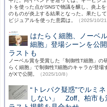
中だ。同イベントを巡っては、キービジ
トを使った点がSNSで物議を醸し、炎上
のものが炎上する結果となった。果たして
ビジュアルを使った意図は。
（2025/10/2
はたらく細胞、ノーベル
細胞」登場シーンを公
ラストも
ノーベル賞を受賞した「制御性T細胞」の
らく細胞」で制御性T細胞のキャラが登場
がXで公開。
（2025/10/8）
“トレパク疑惑”でルミ
しない」 Zoff、柏市
ラスト掲載を見合わせ