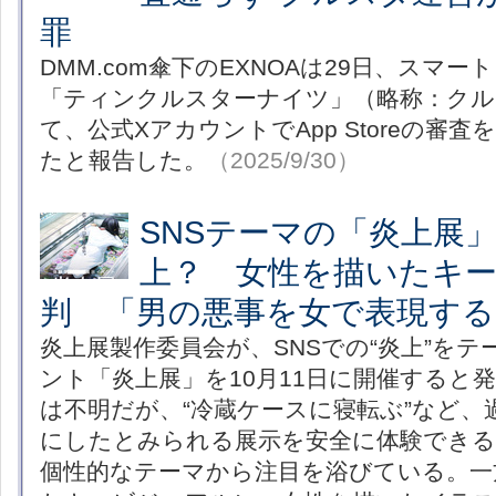
罪
DMM.com傘下のEXNOAは29日、スマ
「ティンクルスターナイツ」（略称：クル
て、公式XアカウントでApp Storeの審
たと報告した。
（2025/9/30）
SNSテーマの「炎上展
上？ 女性を描いたキ
判 「男の悪事を女で表現する
炎上展製作委員会が、SNSでの“炎上”を
ント「炎上展」を10月11日に開催すると
は不明だが、“冷蔵ケースに寝転ぶ”など、
にしたとみられる展示を安全に体験でき
個性的なテーマから注目を浴びている。一