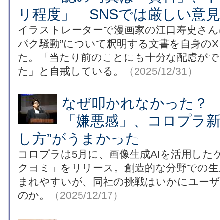
リ程度」 SNSでは厳しい意
イラストレーターで漫画家の江口寿史さんは
パク騒動”について釈明する文書を自身の
た。「当たり前のことにも十分な配慮が
た」と自戒している。
（2025/12/31）
なぜ叩かれなかった？ 
「嫌悪感」、コロプラ新
し方”がうまかった
コロプラは5月に、画像生成AIを活用した
クヨミ」をリリース。創造的な分野での生
まれやすいが、同社の挑戦はいかにユーザ
のか。
（2025/12/17）