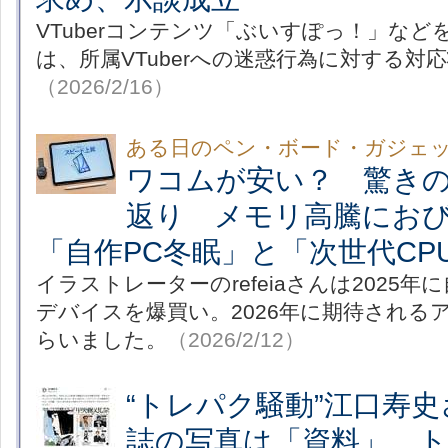
VTuberコンテンツ「ぶいすぽっ！」などを手掛
は、所属VTuberへの迷惑行為に対する対
（2026/2/16）
ある日のペン・ボード・ガジェ
ワコムが安い？ 驚きの2
返り メモリ高騰におびえ
「自作PC冬眠」と「次世代CP
イラストレーターのrefeiaさんは2025
デバイスを爆買い。2026年に期待される
らいました。
（2026/2/12）
“トレパク騒動”江口寿
誌の写真は「資料」、