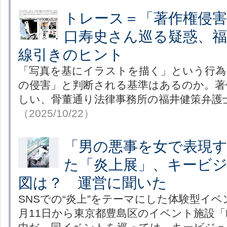
トレース＝「著作権侵
口寿史さん巡る疑惑、
線引きのヒント
「写真を基にイラストを描く」という行為
の侵害」と判断される基準はあるのか。著
しい、骨董通り法律事務所の福井健策弁護
（2025/10/22）
「男の悪事を女で表現
た「炎上展」、キービ
図は？ 運営に聞いた
SNSでの“炎上”をテーマにした体験型イベ
月11日から東京都豊島区のイベント施設「Mi