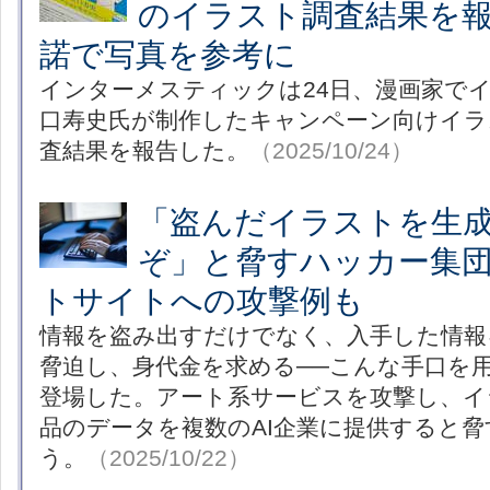
のイラスト調査結果を報
諾で写真を参考に
インターメスティックは24日、漫画家で
口寿史氏が制作したキャンペーン向けイラ
査結果を報告した。
（2025/10/24）
「盗んだイラストを生成
ぞ」と脅すハッカー集
トサイトへの攻撃例も
情報を盗み出すだけでなく、入手した情報
脅迫し、身代金を求める──こんな手口を
登場した。アート系サービスを攻撃し、イ
品のデータを複数のAI企業に提供すると
う。
（2025/10/22）