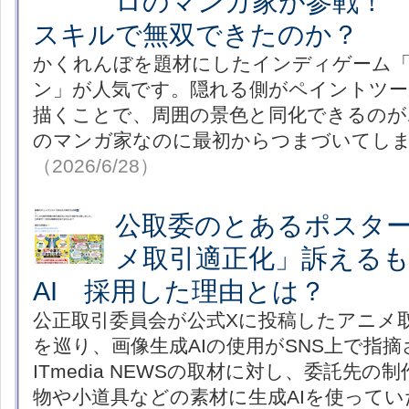
ロのマンガ家が参戦！
スキルで無双できたのか？
かくれんぼを題材にしたインディゲーム
ン」が人気です。隠れる側がペイントツー
描くことで、周囲の景色と同化できるのが
のマンガ家なのに最初からつまづいてし
（2026/6/28）
公取委のとあるポスタ
メ取引適正化」訴える
AI 採用した理由とは？
公正取引委員会が公式Xに投稿したアニメ
を巡り、画像生成AIの使用がSNS上で指
ITmedia NEWSの取材に対し、委託先
物や小道具などの素材に生成AIを使って