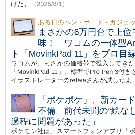
けた。
（2025/8/1）
ある日のペン・ボード・ガジェ
まさかの6万円台で上位
味！ ワコムの一体型And
ト「MovinkPad 11」をプロ
ワコムが、まさかの価格帯で投入してき
「MovinkPad 11」。標準でPro Pen 
イラストレーターのrefeiaさんが試したよ
「ポケポケ」、新カー
不備 前代未聞の“絵な
過程に問題があった」
ポケモン社は、スマートフォンアプリ「