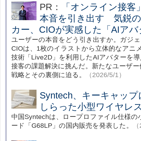
PR：
「オンライン接客
本音を引き出す 気鋭
カー、CIOが実感した「AIア
ユーザーの本音をどう引き出すか。ガジェ
CIOは、1枚のイラストから立体的なアニ
技術「Live2D」を利用したAIアバター
接客の課題解決に挑んだ。新たなユーザー
戦略とその裏側に迫る。
（2026/5/1）
Syntech、キーキャ
しらった小型ワイヤレ
中国Syntechは、ロープロファイル仕様
ード「G68LP」の国内販売を発表した。
（2