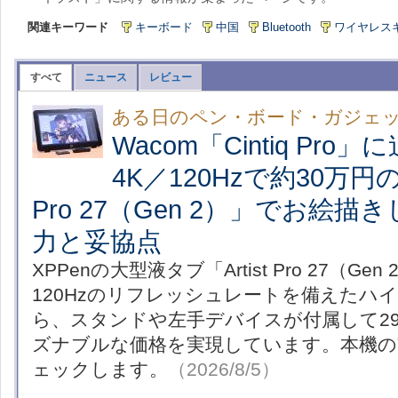
関連キーワード
キーボード
中国
Bluetooth
ワイヤレス
すべて
ニュース
レビュー
ある日のペン・ボード・ガジェ
Wacom「Cintiq Pro
4K／120Hzで約30万円のXP
Pro 27（Gen 2）」でお絵
力と妥協点
XPPenの大型液タブ「Artist Pro 27（G
120Hzのリフレッシュレートを備えたハ
ら、スタンドや左手デバイスが付属して29
ズナブルな価格を実現しています。本機の実力
ェックします。
（2026/8/5）