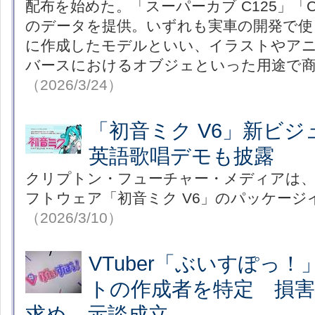
配布を始めた。「スーパーカブ C125」「CB1
のデータを提供。いずれも実車の開発で使
に作成したモデルといい、イラストやアニ
バースにおけるオブジェといった用途で
（2026/3/24）
「初音ミク V6」新ビ
英語歌唱デモも披露
クリプトン・フューチャー・メディアは、
フトウェア「初音ミク V6」のパッケージ
（2026/3/10）
VTuber「ぶいすぽっ
トの作成者を特定 損害賠
求め、示談成立