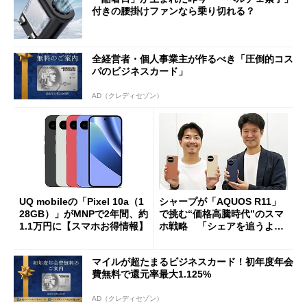
付きの腰掛けファンなら乗り切れる？
全経営者・個人事業主が作るべき「圧倒的コス
パのビジネスカード」
AD（クレディセゾン）
UQ mobileの「Pixel 10a（1
シャープが「AQUOS R11」
28GB）」がMNPで2年間、約
で挑む“価格高騰時代”のスマ
1.1万円に【スマホお得情報】
ホ戦略 「シェアを追うより
も既存ユーザーを大切に」
マイルが超たまるビジネスカード！初年度年会
費無料で還元率最大1.125%
AD（クレディセゾン）