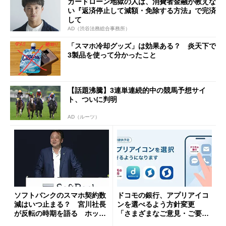
カードローン地獄の人は、消費者金融が教えな
い『返済停止して減額・免除する方法』で完済
して
AD（渋谷法務総合事務所）
「スマホ冷却グッズ」は効果ある？ 炎天下で
3製品を使って分かったこと
【話題沸騰】3連単連続的中の競馬予想サイ
ト、ついに判明
AD（ルーツ）
ソフトバンクのスマホ契約数
ドコモの銀行、アプリアイコ
減はいつ止まる？ 宮川社長
ンを選べるよう方針変更
が反転の時期を語る ホッピ
「さまざまなご意見・ご要望
ング対策は「真剣にやりすぎ
を踏まえ」