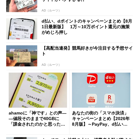
AD（ルーツ）
d払い、dポイントのキャンペーンまとめ【8月
1日最新版】 1万～10万ポイント還元の施策
がめじろ押し
【高配当連発】競馬好きが今注目する予想サイ
ト
AD（ルーツ）
ahamoに「神です」との声―
あなたの街の「スマホ決済」
―値段そのままで40GBに
キャンペーンまとめ【2026年
「課金されたのかと思った」
8月版】～PayPay、d払い、a
と戸惑いも
u PAY、楽天ペイ