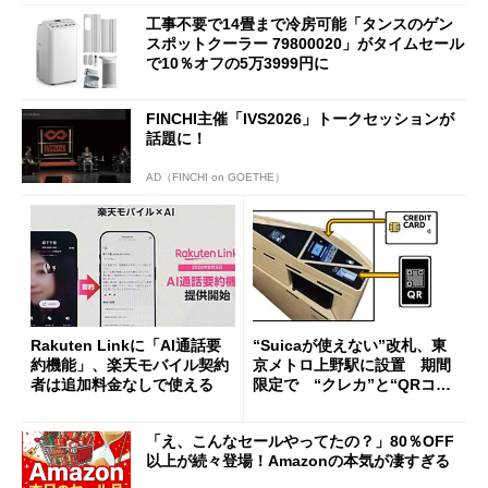
工事不要で14畳まで冷房可能「タンスのゲン
スポットクーラー 79800020」がタイムセール
で10％オフの5万3999円に
FINCHI主催「IVS2026」トークセッションが
話題に！
AD（FINCHI on GOETHE）
Rakuten Linkに「AI通話要
“Suicaが使えない”改札、東
約機能」、楽天モバイル契約
京メトロ上野駅に設置 期間
者は追加料金なしで使える
限定で “クレカ”と“QRコー
ド”専用
「え、こんなセールやってたの？」80％OFF
以上が続々登場！Amazonの本気が凄すぎる