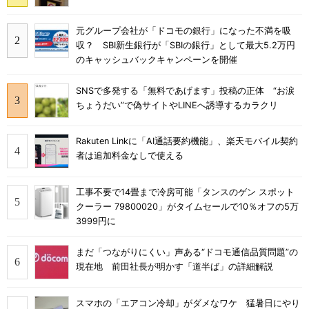
元グループ会社が「ドコモの銀行」になった不満を吸
収？ SBI新生銀行が「SBIの銀行」として最大5.2万円
のキャッシュバックキャンペーンを開催
SNSで多発する「無料であげます」投稿の正体 “お涙
ちょうだい”で偽サイトやLINEへ誘導するカラクリ
Rakuten Linkに「AI通話要約機能」、楽天モバイル契約
者は追加料金なしで使える
工事不要で14畳まで冷房可能「タンスのゲン スポット
クーラー 79800020」がタイムセールで10％オフの5万
3999円に
まだ「つながりにくい」声ある“ドコモ通信品質問題”の
現在地 前田社長が明かす「道半ば」の詳細解説
スマホの「エアコン冷却」がダメなワケ 猛暑日にやり