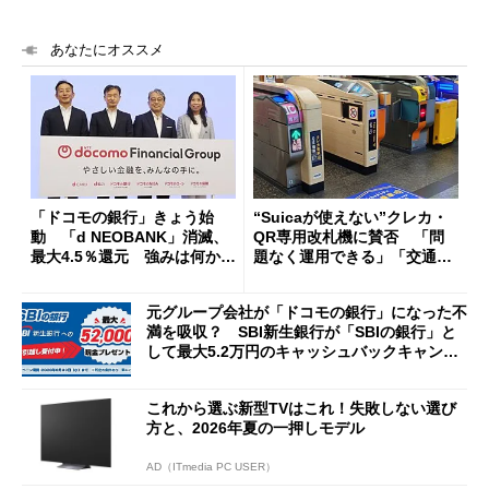
あなたにオススメ
「ドコモの銀行」きょう始
“Suicaが使えない”クレカ・
動 「d NEOBANK」消滅、
QR専用改札機に賛否 「問
最大4.5％還元 強みは何か解
題なく運用できる」「交通系I
説
Cの方がスムーズ」
元グループ会社が「ドコモの銀行」になった不
満を吸収？ SBI新生銀行が「SBIの銀行」と
して最大5.2万円のキャッシュバックキャンペ
ーンを開催
これから選ぶ新型TVはこれ！失敗しない選び
方と、2026年夏の一押しモデル
AD（ITmedia PC USER）