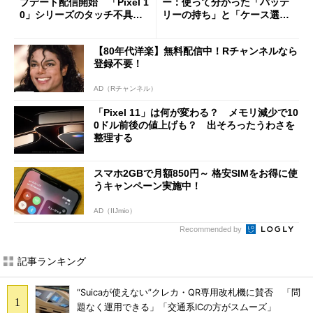
プデート配信開始 「Pixel 1
ー：使って分かった「バッテ
0」シリーズのタッチ不具合
リーの持ち」と「ケース選
修正やGPU性能改善なども
び」の悩ましさ
【80年代洋楽】無料配信中！Rチャンネルなら
登録不要！
AD（Rチャンネル）
「Pixel 11」は何が変わる？ メモリ減少で10
0ドル前後の値上げも？ 出そろったうわさを
整理する
スマホ2GBで月額850円～ 格安SIMをお得に使
うキャンペーン実施中！
AD（IIJmio）
Recommended by
記事ランキング
“Suicaが使えない”クレカ・QR専用改札機に賛否 「問
題なく運用できる」「交通系ICの方がスムーズ」