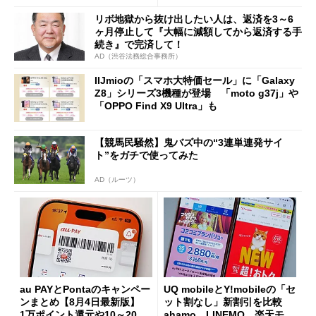
た」
リボ地獄から抜け出したい人は、返済を3～6
ヶ月停止して『大幅に減額してから返済する手
続き』で完済して！
AD（渋谷法務総合事務所）
IIJmioの「スマホ大特価セール」に「Galaxy
Z8」シリーズ3機種が登場 「moto g37j」や
「OPPO Find X9 Ultra」も
【競馬民騒然】鬼バズ中の“3連単連発サイ
ト”をガチで使ってみた
AD（ルーツ）
au PAYとPontaのキャンペー
UQ mobileとY!mobileの「セ
ンまとめ【8月4日最新版】
ット割なし」新割引を比較
1万ポイント還元や10～20％
ahamo、LINEMO、楽天モバ