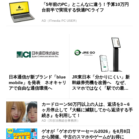
「5年前のPC」とこんなに違う！予算10万円
台前半で実現する快適PCライフ
AD（ITmedia PC USER）
日本通信が新ブランド「blue
JR東日本「分かりにくい」新
mobile」を発表 ネオキャリ
幹線券売機を改善へ なぜ、
アで自由な通信環境へ
スマホではなく「駅での最短
1分購入」を実現？
カードローン50万円以上の人は、返済を3～6
ヶ月停止して『大幅に減額してから返済する手
続き』を利用して！
AD（渋谷法務総合事務所）
ゲオが「ゲオのサマーセール2026」を8月8日
から開催、中古のスマホやゲームがお得に