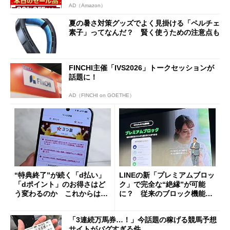
AD（Amazon）
夏の暑さ対策グッズでよく見掛ける「ペルチェ
素子」ってなんだ？ 賢く使うための注意点も
FINCHI主催「IVS2026」トークセッションが
話題に！
AD（FINCHI on GOETHE）
“特典終了”が続く「d払い」
LINEの新「プレミアムブロッ
「dポイント」のお得さはど
ク」で完全な“絶縁”が可能
う変わるのか これからは
に？ 従来のブロック機能と
「dカード」の利用が得策？
の決定的な違い
「3連続万馬券…！」今話題の稼げる競馬予想
サイトがバグすぎる件