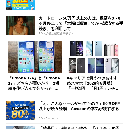
カードローン50万円以上の人は、返済を3～6
ヶ月停止して『大幅に減額してから返済する手
続き』を利用して！
AD（渋谷法務総合事務所）
「iPhone 17e」と「iPhone
4キャリアで買うべきおすす
17」どちらが買いか？ 2機
めスマホ【2026年8月版】
種を使い込んで分かった“ス
「一括1円」「月1円」からお
ペック表にない違い”
得なiPhone／Pixel／Galaxy
まで
「え、こんなセールやってたの？」80％OFF
以上が続々登場！Amazonの本気が凄すぎる
AD（Amazon）
「酷暑日」が生まれた昨今 「ペルチェ素子」