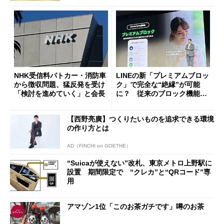
NHK受信料パトカー・消防車
LINEの新「プレミアムブロッ
から徴収問題、猛反発を受け
ク」で完全な“絶縁”が可能
「検討を進めていく」と会長
に？ 従来のブロック機能と
の決定的な違い
【西野亮廣】つくりたいものを追求できる環境
の作り方とは
AD（FINCHI on GOETHE）
“Suicaが使えない”改札、東京メトロ上野駅に
設置 期間限定で “クレカ”と“QRコード”専
用
アマゾン1位「このお茶ガチです」噂のお茶