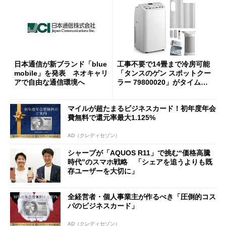
日本通信が新ブランド「blue
工事不要で14畳まで冷房可能
mobile」を発表 ネオキャリ
「タンスのゲン スポットクー
アで自由な通信環境へ
ラー 79800020」がタイムセ
ールで10％オフの5万3999円
に
マイルが超たまるビジネスカード！初年度年会
費無料で還元率最大1.125%
AD（クレディセゾン）
シャープが「AQUOS R11」で挑む“価格高騰
時代”のスマホ戦略 「シェアを追うよりも既
存ユーザーを大切に」
全経営者・個人事業主が作るべき「圧倒的コス
パのビジネスカード」
AD（クレディセゾン）