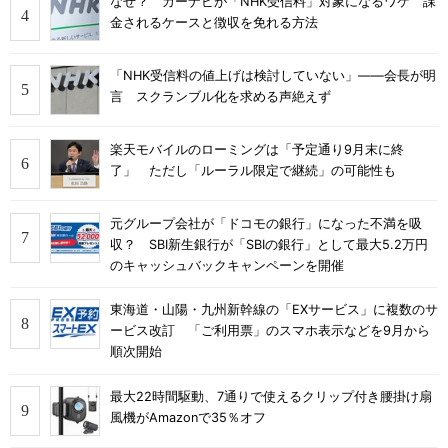
なぜ？ カーナビが「NHK受信料」対象になるワケ 課
金されるケースと徴収を免れる方法
「NHK受信料の値上げは検討していない」――会長が明
言 スクランブル化を求める声絶えず
楽天モバイルのローミングは「予定通り9月末に終
了」 ただし「ルーラル限定で継続」の可能性も
元グループ会社が「ドコモの銀行」になった不満を吸
収？ SBI新生銀行が「SBIの銀行」として最大5.2万円
のキャッシュバックキャンペーンを開催
東海道・山陽・九州新幹線の「EXサービス」に複数のサ
ービス改訂 「ご利用票」のスマホ表示などを9月から
順次開始
最大22時間駆動、7通りで使えるクリップ付き腰掛け扇
風機がAmazonで35％オフ