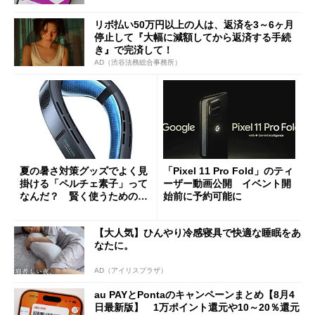
リボ払い50万円以上の人は、返済を3～6ヶ月
停止して『大幅に減額してから返済する手続
き』で完済して！
AD（渋谷法務総合事務所）
夏の暑さ対策グッズでよく見
「Pixel 11 Pro Fold」のティ
掛ける「ペルチェ素子」って
ーザー動画公開 イベント開
なんだ？ 賢く使うための注
始前に予約可能に
意点も
【大人気】ひんやり冷感寝具で快適な睡眠をあ
なたに。
AD（アイリスプラザ）
au PAYとPontaのキャンペーンまとめ【8月4
日最新版】 1万ポイント還元や10～20％還元