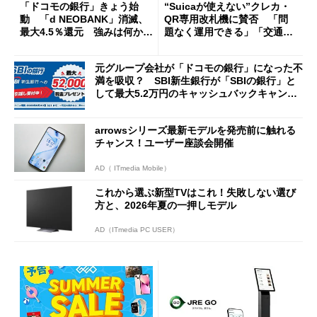
「ドコモの銀行」きょう始
“Suicaが使えない”クレカ・
動 「d NEOBANK」消滅、
QR専用改札機に賛否 「問
最大4.5％還元 強みは何か解
題なく運用できる」「交通系I
説
Cの方がスムーズ」
元グループ会社が「ドコモの銀行」になった不
満を吸収？ SBI新生銀行が「SBIの銀行」と
して最大5.2万円のキャッシュバックキャンペ
ーンを開催
arrowsシリーズ最新モデルを発売前に触れる
チャンス！ユーザー座談会開催
AD（ ITmedia Mobile）
これから選ぶ新型TVはこれ！失敗しない選び
方と、2026年夏の一押しモデル
AD（ITmedia PC USER）