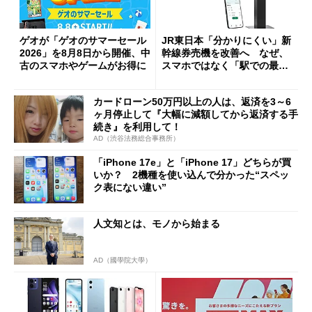
ゲオが「ゲオのサマーセール
JR東日本「分かりにくい」新
2026」を8月8日から開催、中
幹線券売機を改善へ なぜ、
古のスマホやゲームがお得に
スマホではなく「駅での最短
1分購入」を実現？
カードローン50万円以上の人は、返済を3～6
ヶ月停止して『大幅に減額してから返済する手
続き』を利用して！
AD（渋谷法務総合事務所）
「iPhone 17e」と「iPhone 17」どちらが買
いか？ 2機種を使い込んで分かった“スペッ
ク表にない違い”
人文知とは、モノから始まる
AD（國學院大學）