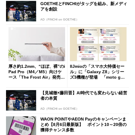
GOETHEとFINCHIがタッグを組み、新メディ
アを創設
AD（FINCHI on GOETHE）
厚さ約1.2mm、“ほぼ、裸”のi
IIJmioの「スマホ大特価セー
Pad Pro（M4／M5）向けケ
ル」に「Galaxy Z8」シリー
ース「The Frost Air」発売
ズ3機種が登場 「moto g37
ケースフィニットから
j」や「OPPO Find X9 Ultr
a」も
【見城徹×藤田晋】AI時代でも変わらない経営
者の本質
AD（FINCHI on GOETHE）
WAON POINTやAEON Payのキャンペーンま
とめ【8月6日最新版】 ポイント10～20倍の
獲得チャンス多数