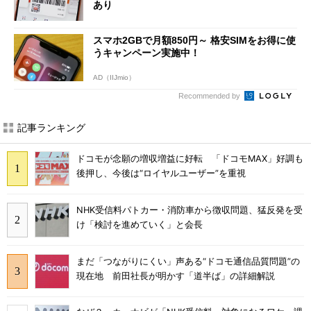
あり
スマホ2GBで月額850円～ 格安SIMをお得に使
うキャンペーン実施中！
AD（IIJmio）
Recommended by
記事ランキング
ドコモが念願の増収増益に好転 「ドコモMAX」好調も
後押し、今後は“ロイヤルユーザー”を重視
NHK受信料パトカー・消防車から徴収問題、猛反発を受
け「検討を進めていく」と会長
まだ「つながりにくい」声ある“ドコモ通信品質問題”の
現在地 前田社長が明かす「道半ば」の詳細解説