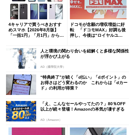
4キャリアで買うべきおすす
ドコモが念願の増収増益に好
めスマホ【2026年8月版】
転 「ドコモMAX」好調も後
「一括1円」「月1円」からお
押し、今後は“ロイヤルユー
得なiPhone／Pixel／Galaxy
ザー”を重視
まで
人と環境の関わり合いを紐解くと多様な関係性
が浮かび上がる
AD（國學院大學）
“特典終了”が続く「d払い」「dポイント」の
お得さはどう変わるのか これからは「dカー
ド」の利用が得策？
「え、こんなセールやってたの？」80％OFF
以上が続々登場！Amazonの本気が凄すぎる
AD（Amazon）