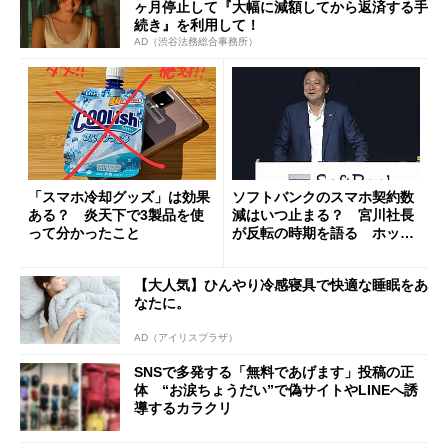
ヶ月停止して『大幅に減額してから返済する手
続き』を利用して！
AD（渋谷法務総合事務所）
「スマホ冷却グッズ」は効果
ソフトバンクのスマホ契約数
ある？ 炎天下で3製品を使
減はいつ止まる？ 宮川社長
って分かったこと
が反転の時期を語る ホッピ
ング対策は「真剣にやりすぎ
た」
【大人気】ひんやり冷感寝具で快適な睡眠をあ
なたに。
AD（アイリスプラザ）
SNSで多発する「無料であげます」投稿の正
体 “お涙ちょうだい”で偽サイトやLINEへ誘
導するカラクリ