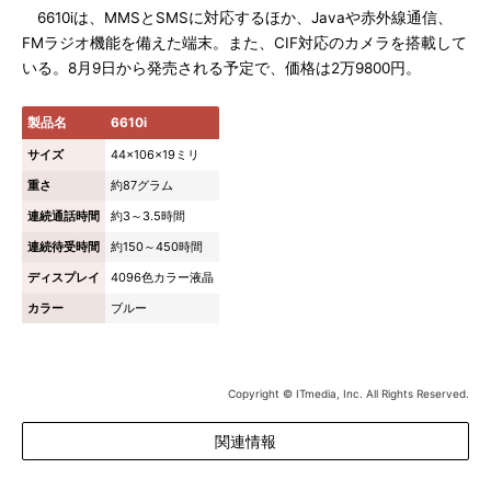
6610iは、MMSとSMSに対応するほか、Javaや赤外線通信、
FMラジオ機能を備えた端末。また、CIF対応のカメラを搭載して
いる。8月9日から発売される予定で、価格は2万9800円。
製品名
6610i
サイズ
44×106×19ミリ
重さ
約87グラム
連続通話時間
約3～3.5時間
連続待受時間
約150～450時間
ディスプレイ
4096色カラー液晶
カラー
ブルー
Copyright © ITmedia, Inc. All Rights Reserved.
関連情報