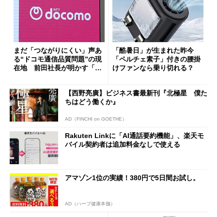
まだ「つながりにくい」声あ
「酷暑日」が生まれた昨今
る“ドコモ通信品質問題”の現
「ペルチェ素子」付きの腰掛
在地 前田社長が明かす「道
けファンなら乗り切れる？
半ば」の詳細解説
【西野亮廣】ビジネス書最新刊『北極星 僕た
ちはどう働くか』
AD（FINCHI on GOETHE）
Rakuten Linkに「AI通話要約機能」、楽天モ
バイル契約者は追加料金なしで使える
アマゾン1位の実績！380円で5日間お試し。
AD（ハーブ健康本舗）