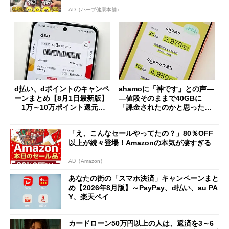
AD（ハーブ健康本舗）
d払い、dポイントのキャンペ
ahamoに「神です」との声―
ーンまとめ【8月1日最新版】
―値段そのままで40GBに
1万～10万ポイント還元の
「課金されたのかと思った」
施策がめじろ押し
と戸惑いも
「え、こんなセールやってたの？」80％OFF
以上が続々登場！Amazonの本気が凄すぎる
AD（Amazon）
あなたの街の「スマホ決済」キャンペーンまと
め【2026年8月版】～PayPay、d払い、au PA
Y、楽天ペイ
カードローン50万円以上の人は、返済を3～6