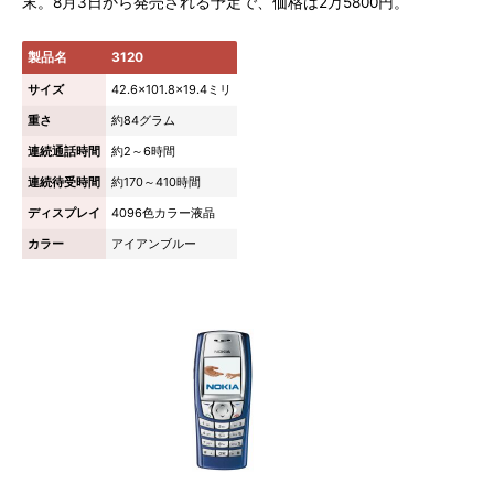
末。8月3日から発売される予定で、価格は2万5800円。
製品名
3120
サイズ
42.6×101.8×19.4ミリ
重さ
約84グラム
連続通話時間
約2～6時間
連続待受時間
約170～410時間
ディスプレイ
4096色カラー液晶
カラー
アイアンブルー