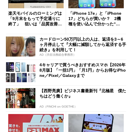
楽天モバイルのローミングは
「iPhone 17e」と「iPhone
「9月末をもって予定通りに
17」どちらが買いか？ 2機
終了」 狙いは「品質改善」
種を使い込んで分かった“ス
ただし「ルーラル限定で期
ペック表にない違い”
限を切った新契約」の可能性
カードローン50万円以上の人は、返済を3～6
も
ヶ月停止して『大幅に減額してから返済する手
続き』を利用して！
AD（渋谷法務総合事務所）
4キャリアで買うべきおすすめスマホ【2026年
8月版】「一括1円」「月1円」からお得なiPho
ne／Pixel／Galaxyまで
【西野亮廣】ビジネス書最新刊『北極星 僕た
ちはどう働くか』
AD（FINCHI on GOETHE）