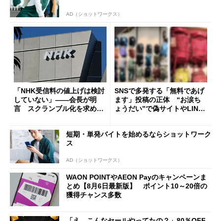
AD（ショットワークス）
「NHK受信料の値上げは検討
SNSで多発する「無料であげ
していない」――会長が明
ます」投稿の正体 “お涙ち
言 スクランブル化を求める
ょうだい”で偽サイトやLINE
声絶えず
へ誘導するカラクリ
短期・単発バイトを始めるならショットワーク
ス
AD（ショットワークス）
WAON POINTやAEON Payのキャンペーンま
とめ【8月6日最新版】 ポイント10～20倍の
獲得チャンス多数
「え、こんなセールやってたの？」80％OFF