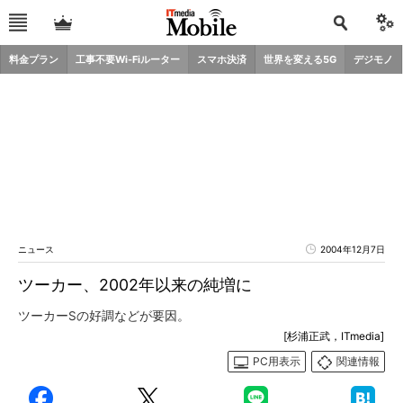
料金プラン
工事不要Wi-Fiルーター
スマホ決済
世界を変える5G
デジモノ
ニュース
2004年12月7日
ツーカー、2002年以来の純増に
ツーカーSの好調などが要因。
[杉浦正武，ITmedia]
PC用表示
関連情報