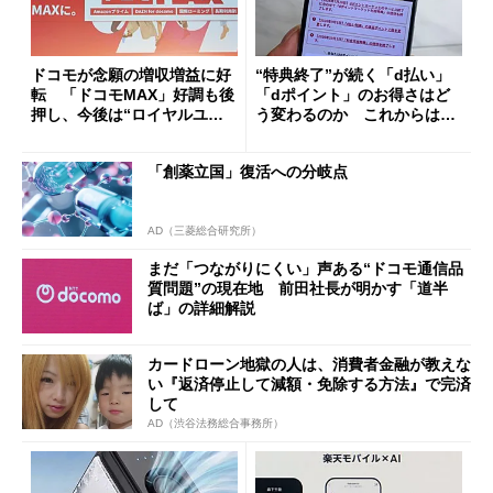
ドコモが念願の増収増益に好
“特典終了”が続く「d払い」
転 「ドコモMAX」好調も後
「dポイント」のお得さはど
押し、今後は“ロイヤルユー
う変わるのか これからは
ザー”を重視
「dカード」の利用が得策？
「創薬立国」復活への分岐点
AD（三菱総合研究所）
まだ「つながりにくい」声ある“ドコモ通信品
質問題”の現在地 前田社長が明かす「道半
ば」の詳細解説
カードローン地獄の人は、消費者金融が教えな
い『返済停止して減額・免除する方法』で完済
して
AD（渋谷法務総合事務所）