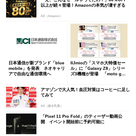
以上が続々登場！Amazonの本気が凄すぎる
AD（Amazon）
日本通信が新ブランド「blue
IIJmioの「スマホ大特価セー
mobile」を発表 ネオキャリ
ル」に「Galaxy Z8」シリー
アで自由な通信環境へ
ズ3機種が登場 「moto g37
j」や「OPPO Find X9 Ultr
a」も
アマゾンで大人気！血圧対策はコーヒーに足し
てみて
AD（森永乳業）
「Pixel 11 Pro Fold」のティーザー動画公
開 イベント開始前に予約可能に