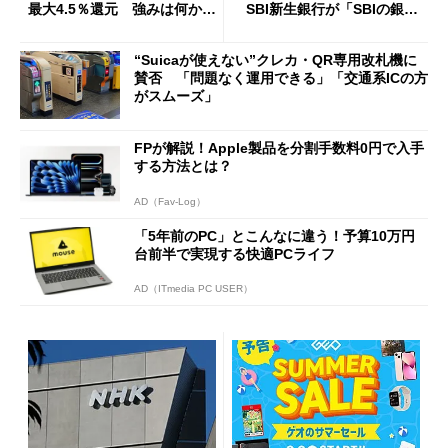
最大4.5％還元 強みは何か解
SBI新生銀行が「SBIの銀
説
行」として最大5.2万円のキャ
ッシュバックキャンペーンを
“Suicaが使えない”クレカ・QR専用改札機に
開催
賛否 「問題なく運用できる」「交通系ICの方
がスムーズ」
FPが解説！Apple製品を分割手数料0円で入手
する方法とは？
AD（Fav-Log）
「5年前のPC」とこんなに違う！予算10万円
台前半で実現する快適PCライフ
AD（ITmedia PC USER）