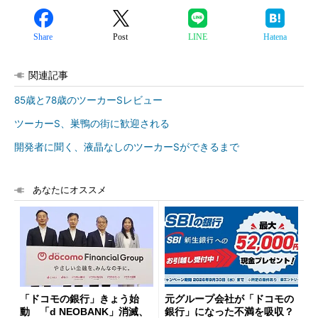
Share
Post
LINE
Hatena
関連記事
85歳と78歳のツーカーSレビュー
ツーカーS、巣鴨の街に歓迎される
開発者に聞く、液晶なしのツーカーSができるまで
あなたにオススメ
「ドコモの銀行」きょう始
元グループ会社が「ドコモの
動 「d NEOBANK」消滅、
銀行」になった不満を吸収？