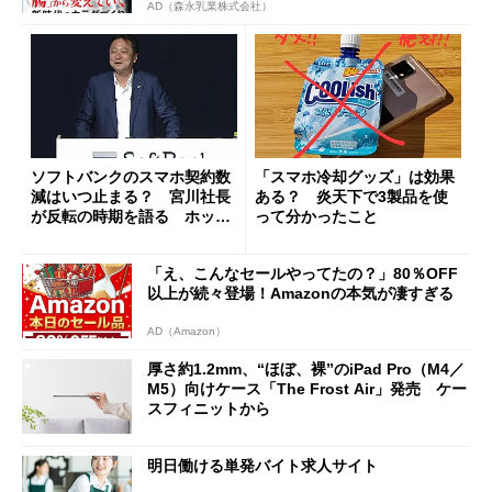
AD（森永乳業株式会社）
ソフトバンクのスマホ契約数
「スマホ冷却グッズ」は効果
減はいつ止まる？ 宮川社長
ある？ 炎天下で3製品を使
が反転の時期を語る ホッピ
って分かったこと
ング対策は「真剣にやりすぎ
た」
「え、こんなセールやってたの？」80％OFF
以上が続々登場！Amazonの本気が凄すぎる
AD（Amazon）
厚さ約1.2mm、“ほぼ、裸”のiPad Pro（M4／
M5）向けケース「The Frost Air」発売 ケー
スフィニットから
明日働ける単発バイト求人サイト