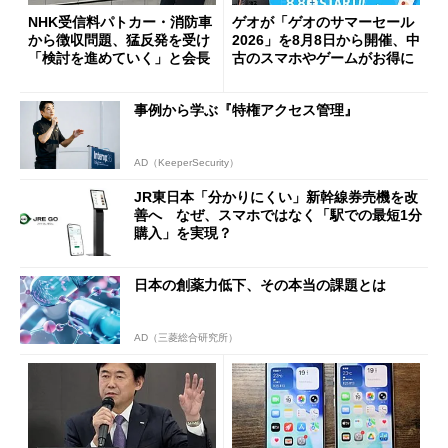
NHK受信料パトカー・消防車
ゲオが「ゲオのサマーセール
から徴収問題、猛反発を受け
2026」を8月8日から開催、中
「検討を進めていく」と会長
古のスマホやゲームがお得に
事例から学ぶ『特権アクセス管理』
AD（KeeperSecurity）
JR東日本「分かりにくい」新幹線券売機を改
善へ なぜ、スマホではなく「駅での最短1分
購入」を実現？
日本の創薬力低下、その本当の課題とは
AD（三菱総合研究所）