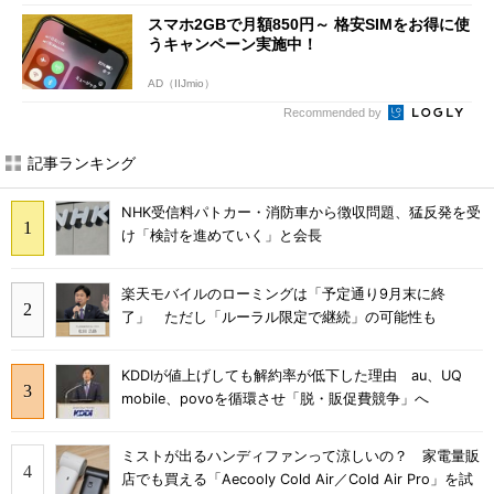
スマホ2GBで月額850円～ 格安SIMをお得に使
うキャンペーン実施中！
AD（IIJmio）
Recommended by
記事ランキング
NHK受信料パトカー・消防車から徴収問題、猛反発を受
け「検討を進めていく」と会長
楽天モバイルのローミングは「予定通り9月末に終
了」 ただし「ルーラル限定で継続」の可能性も
KDDIが値上げしても解約率が低下した理由 au、UQ
mobile、povoを循環させ「脱・販促費競争」へ
ミストが出るハンディファンって涼しいの？ 家電量販
店でも買える「Aecooly Cold Air／Cold Air Pro」を試