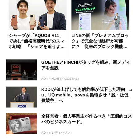
シャープが「AQUOS R11」
LINEの新「プレミアムブロッ
で挑む“価格高騰時代”のスマ
ク」で完全な“絶縁”が可能
ホ戦略 「シェアを追うより
に？ 従来のブロック機能と
も既存ユーザーを大切に」
の決定的な違い
GOETHEとFINCHIがタッグを組み、新メディ
アを創設
AD（FINCHI on GOETHE）
KDDIが値上げしても解約率が低下した理由 a
u、UQ mobile、povoを循環させ「脱・販促
費競争」へ
全経営者・個人事業主が作るべき「圧倒的コス
パのビジネスカード」
AD（クレディセゾン）