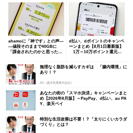
ahamoに「神です」との声―
d払い、dポイントのキャンペ
―値段そのままで40GBに
ーンまとめ【8月1日最新版】
「課金されたのかと思った」
1万～10万ポイント還元の
と戸惑いも
施策がめじろ押し
無理なく脂肪を減らすカギは 「腸内環境」に
あり！？
AD（森永乳業株式会社）
あなたの街の「スマホ決済」キャンペーンまと
め【2026年8月版】～PayPay、d払い、au PA
Y、楽天ペイ
特別な生活改善は不要！？「太りにくいカラダ
づくり」とは？