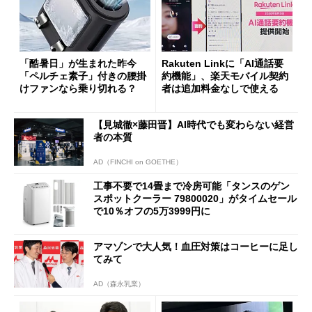
「酷暑日」が生まれた昨今
Rakuten Linkに「AI通話要
「ペルチェ素子」付きの腰掛
約機能」、楽天モバイル契約
けファンなら乗り切れる？
者は追加料金なしで使える
【見城徹×藤田晋】AI時代でも変わらない経営
者の本質
AD（FINCHI on GOETHE）
工事不要で14畳まで冷房可能「タンスのゲン
スポットクーラー 79800020」がタイムセール
で10％オフの5万3999円に
アマゾンで大人気！血圧対策はコーヒーに足し
てみて
AD（森永乳業）