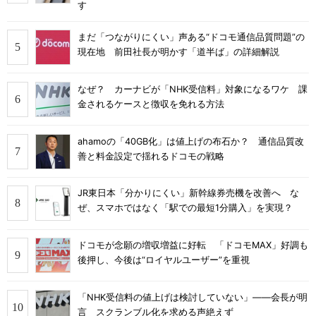
す
まだ「つながりにくい」声ある“ドコモ通信品質問題”の
現在地 前田社長が明かす「道半ば」の詳細解説
なぜ？ カーナビが「NHK受信料」対象になるワケ 課
金されるケースと徴収を免れる方法
ahamoの「40GB化」は値上げの布石か？ 通信品質改
善と料金設定で揺れるドコモの戦略
JR東日本「分かりにくい」新幹線券売機を改善へ な
ぜ、スマホではなく「駅での最短1分購入」を実現？
ドコモが念願の増収増益に好転 「ドコモMAX」好調も
後押し、今後は“ロイヤルユーザー”を重視
「NHK受信料の値上げは検討していない」――会長が明
言 スクランブル化を求める声絶えず