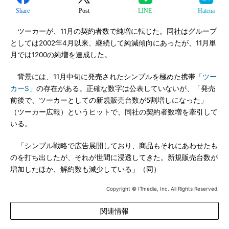
Share
Post
LINE
Hatena
ツーカーが、11月の契約者数で純増に転じた。同社はグループ
としては2002年4月以来、継続して純減傾向にあったが、11月単
月では1200の純増を達成した。
背景には、11月中旬に発売されたシンプルを極めた携帯
「ツー
カーS」
の存在がある。正確な数字は公表していないが、「発売
前後で、ツーカーとしての新規販売台数が5割増しになった」
（ツーカー広報）というヒットで、同社の契約者数増を牽引して
いる。
「シンプル戦略で広告展開しており、商品もそれにあわせたも
のを打ち出したが、それが世間に浸透してきた。新規販売台数が
増加したほか、解約数も減少している」（同）
Copyright © ITmedia, Inc. All Rights Reserved.
関連情報