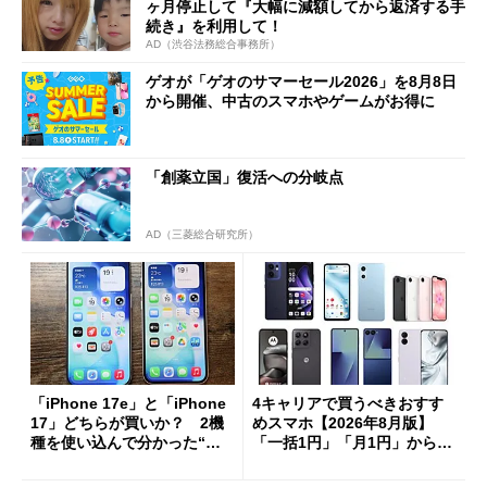
ヶ月停止して『大幅に減額してから返済する手
続き』を利用して！
AD（渋谷法務総合事務所）
ゲオが「ゲオのサマーセール2026」を8月8日
から開催、中古のスマホやゲームがお得に
「創薬立国」復活への分岐点
AD（三菱総合研究所）
「iPhone 17e」と「iPhone
4キャリアで買うべきおすす
17」どちらが買いか？ 2機
めスマホ【2026年8月版】
種を使い込んで分かった“ス
「一括1円」「月1円」からお
ペック表にない違い”
得なiPhone／Pixel／Galaxy
まで