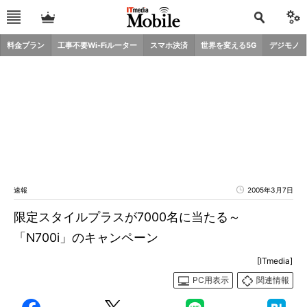
料金プラン
工事不要Wi-Fiルーター
スマホ決済
世界を変える5G
デジモノ
速報
2005年3月7日
限定スタイルプラスが7000名に当たる～
「N700i」のキャンペーン
[ITmedia]
PC用表示
関連情報