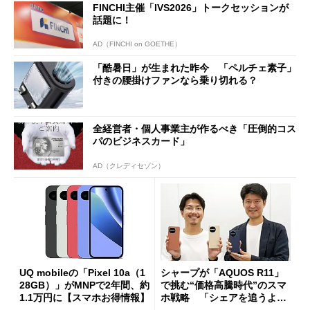
FINCHI主催「IVS2026」トークセッションが
話題に！
AD（FINCHI on GOETHE）
「酷暑日」が生まれた昨今 「ペルチェ素子」
付きの腰掛けファンなら乗り切れる？
全経営者・個人事業主が作るべき「圧倒的コス
パのビジネスカード」
AD（クレディセゾン）
UQ mobileの「Pixel 10a（1
シャープが「AQUOS R11」
28GB）」がMNPで2年間、約
で挑む“価格高騰時代”のスマ
1.1万円に【スマホお得情報】
ホ戦略 「シェアを追うより