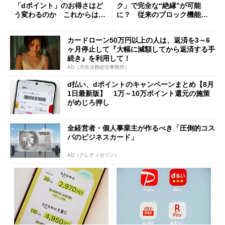
「dポイント」のお得さはど
ク」で完全な“絶縁”が可能
う変わるのか これからは
に？ 従来のブロック機能と
「dカード」の利用が得策？
の決定的な違い
カードローン50万円以上の人は、返済を3～6
ヶ月停止して『大幅に減額してから返済する手
続き』を利用して！
AD（渋谷法務総合事務所）
d払い、dポイントのキャンペーンまとめ【8月
1日最新版】 1万～10万ポイント還元の施策
がめじろ押し
全経営者・個人事業主が作るべき「圧倒的コス
パのビジネスカード」
AD（クレディセゾン）