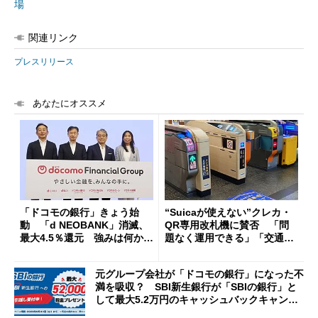
場
関連リンク
プレスリリース
あなたにオススメ
「ドコモの銀行」きょう始
“Suicaが使えない”クレカ・
動 「d NEOBANK」消滅、
QR専用改札機に賛否 「問
最大4.5％還元 強みは何か解
題なく運用できる」「交通系I
説
Cの方がスムーズ」
元グループ会社が「ドコモの銀行」になった不
満を吸収？ SBI新生銀行が「SBIの銀行」と
して最大5.2万円のキャッシュバックキャンペ
ーンを開催