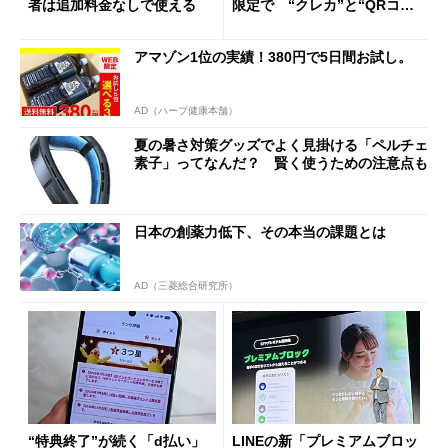
者は追加料金なしで使える
限定で “クレカ”と“QRコー
ド”専用
アマゾン1位の実績！380円で5日間お試し。
AD（ハーブ健康本舗）
夏の暑さ対策グッズでよく見掛ける「ペルチェ
素子」ってなんだ？ 賢く使うための注意点も
日本の創薬力低下、その本当の課題とは
AD（三菱総合研究所）
“特典終了”が続く「d払い」
LINEの新「プレミアムブロッ