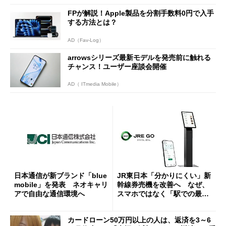
FPが解説！Apple製品を分割手数料0円で入手
する方法とは？
AD（Fav-Log）
arrowsシリーズ最新モデルを発売前に触れる
チャンス！ユーザー座談会開催
AD（ ITmedia Mobile）
日本通信が新ブランド「blue
JR東日本「分かりにくい」新
mobile」を発表 ネオキャリ
幹線券売機を改善へ なぜ、
アで自由な通信環境へ
スマホではなく「駅での最短
1分購入」を実現？
カードローン50万円以上の人は、返済を3～6