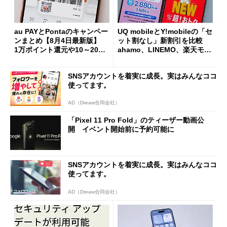
au PAYとPontaのキャンペー
UQ mobileとY!mobileの「セ
ンまとめ【8月4日最新版】
ット割なし」新割引を比較
1万ポイント還元や10～20％
ahamo、LINEMO、楽天モバ
還元あり
イルよりもお得？
SNSアカウントを着実に成長。実はみんなココ
使ってます。
AD（Dreaw合同会社）
「Pixel 11 Pro Fold」のティーザー動画公
開 イベント開始前に予約可能に
SNSアカウントを着実に成長。実はみんなココ
使ってます。
AD（Dreaw合同会社）