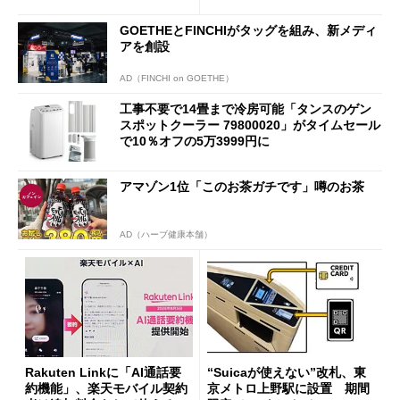
も既存ユーザーを大切に」
GOETHEとFINCHIがタッグを組み、新メディ
アを創設
AD（FINCHI on GOETHE）
工事不要で14畳まで冷房可能「タンスのゲン
スポットクーラー 79800020」がタイムセール
で10％オフの5万3999円に
アマゾン1位「このお茶ガチです」噂のお茶
AD（ハーブ健康本舗）
Rakuten Linkに「AI通話要
“Suicaが使えない”改札、東
約機能」、楽天モバイル契約
京メトロ上野駅に設置 期間