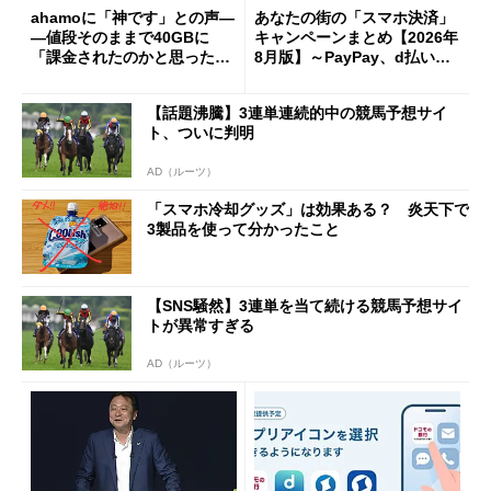
ahamoに「神です」との声―
あなたの街の「スマホ決済」
―値段そのままで40GBに
キャンペーンまとめ【2026年
「課金されたのかと思った」
8月版】～PayPay、d払い、a
と戸惑いも
u PAY、楽天ペイ
【話題沸騰】3連単連続的中の競馬予想サイ
ト、ついに判明
AD（ルーツ）
「スマホ冷却グッズ」は効果ある？ 炎天下で
3製品を使って分かったこと
【SNS騒然】3連単を当て続ける競馬予想サイ
トが異常すぎる
AD（ルーツ）