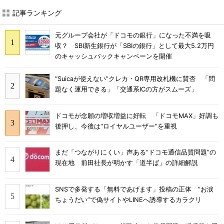
記事ランキング
元グループ会社が「ドコモの銀行」になった不満を吸
収？ SBI新生銀行が「SBIの銀行」として最大5.2万円
のキャッシュバックキャンペーンを開催
“Suicaが使えない”クレカ・QR専用改札機に賛否 「問
題なく運用できる」「交通系ICの方がスムーズ」
ドコモが念願の増収増益に好転 「ドコモMAX」好調も
後押し、今後は“ロイヤルユーザー”を重視
まだ「つながりにくい」声ある“ドコモ通信品質問題”の
現在地 前田社長が明かす「道半ば」の詳細解説
SNSで多発する「無料であげます」投稿の正体 “お涙
ちょうだい”で偽サイトやLINEへ誘導するカラクリ