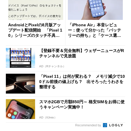
AndroidとPixelの8月版アッ
「iPhone Air」本音レビュ
プデート配信開始 「Pixel 1
ー：使って分かった「バッテ
0」シリーズのタッチ不具合
リーの持ち」と「ケース選
修正やGPU性能改善なども
び」の悩ましさ
【登録不要＆完全無料】ウェザーニュースがR
チャンネルで見放題
AD（Rチャンネル）
「Pixel 11」は何が変わる？ メモリ減少で10
0ドル前後の値上げも？ 出そろったうわさを
整理する
スマホ2GBで月額850円～ 格安SIMをお得に使
うキャンペーン実施中！
AD（IIJmio）
Recommended by