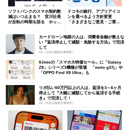
ソフトバンクのスマホ契約数
ドコモの銀行、アプリアイコ
減はいつ止まる？ 宮川社長
ンを選べるよう方針変更
が反転の時期を語る ホッピ
「さまざまなご意見・ご要望
ング対策は「真剣にやりすぎ
を踏まえ」
た」
カードローン地獄の人は、消費者金融が教えな
い『返済停止して減額・免除する方法』で完済
して
AD（渋谷法務総合事務所）
IIJmioの「スマホ大特価セール」に「Galaxy
Z8」シリーズ3機種が登場 「moto g37j」や
「OPPO Find X9 Ultra」も
リボ払い50万円以上の人は、返済を3～6ヶ月
停止して『大幅に減額してから返済する手続
き』で完済して！
AD（渋谷法務総合事務所）