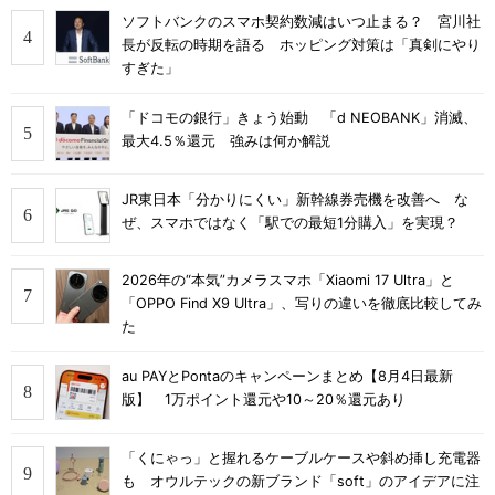
ソフトバンクのスマホ契約数減はいつ止まる？ 宮川社
長が反転の時期を語る ホッピング対策は「真剣にやり
すぎた」
「ドコモの銀行」きょう始動 「d NEOBANK」消滅、
最大4.5％還元 強みは何か解説
JR東日本「分かりにくい」新幹線券売機を改善へ な
ぜ、スマホではなく「駅での最短1分購入」を実現？
2026年の“本気”カメラスマホ「Xiaomi 17 Ultra」と
「OPPO Find X9 Ultra」、写りの違いを徹底比較してみ
た
au PAYとPontaのキャンペーンまとめ【8月4日最新
版】 1万ポイント還元や10～20％還元あり
「くにゃっ」と握れるケーブルケースや斜め挿し充電器
も オウルテックの新ブランド「soft」のアイデアに注