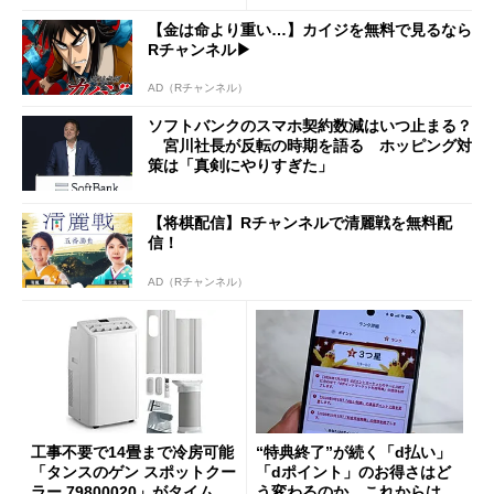
a」も
【金は命より重い…】カイジを無料で見るなら
Rチャンネル▶︎
AD（Rチャンネル）
ソフトバンクのスマホ契約数減はいつ止まる？
宮川社長が反転の時期を語る ホッピング対
策は「真剣にやりすぎた」
【将棋配信】Rチャンネルで清麗戦を無料配
信！
AD（Rチャンネル）
工事不要で14畳まで冷房可能
“特典終了”が続く「d払い」
「タンスのゲン スポットクー
「dポイント」のお得さはど
ラー 79800020」がタイムセ
う変わるのか これからは