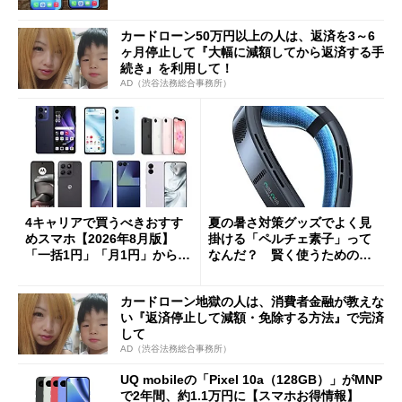
カードローン50万円以上の人は、返済を3～6
ヶ月停止して『大幅に減額してから返済する手
続き』を利用して！
AD（渋谷法務総合事務所）
4キャリアで買うべきおすす
夏の暑さ対策グッズでよく見
めスマホ【2026年8月版】
掛ける「ペルチェ素子」って
「一括1円」「月1円」からお
なんだ？ 賢く使うための注
得なiPhone／Pixel／Galaxy
意点も
まで
カードローン地獄の人は、消費者金融が教えな
い『返済停止して減額・免除する方法』で完済
して
AD（渋谷法務総合事務所）
UQ mobileの「Pixel 10a（128GB）」がMNP
で2年間、約1.1万円に【スマホお得情報】