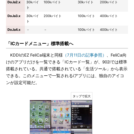
DoJa2.x
30kバイ
100kバイト
30kバイト
200kバイト
ト
DoJa3.x
30kバイ
200kバイト
100kバイト
400kバイト
ト
DoJa4.x
－
－
100kバイト
400kバイト
「ICカードメニュー」標準搭載へ
KDDIのEZ FeliCa端末と同様
（7月11日の記事参照）
、FeliCa向
けのアプリだけを一覧できる「ICカード一覧」が、902iでは標準
搭載されている。共通で搭載されている「生活ツール」から表示
できる。このメニューで一覧されるiアプリには、独自のアイコ
ンが設定可能だ。