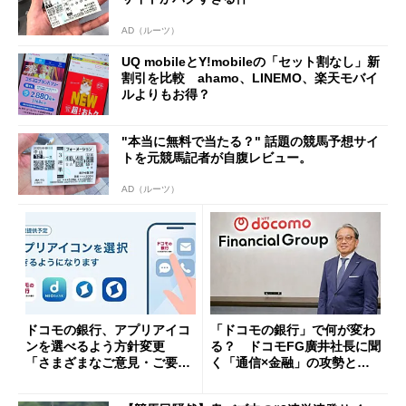
AD（ルーツ）
UQ mobileとY!mobileの「セット割なし」新
割引を比較 ahamo、LINEMO、楽天モバイ
ルよりもお得？
"本当に無料で当たる？" 話題の競馬予想サイ
トを元競馬記者が自腹レビュー。
AD（ルーツ）
ドコモの銀行、アプリアイコ
「ドコモの銀行」で何が変わ
ンを選べるよう方針変更
る？ ドコモFG廣井社長に聞
「さまざまなご意見・ご要望
く「通信×金融」の攻勢とグ
を踏まえ」
ループ戦略