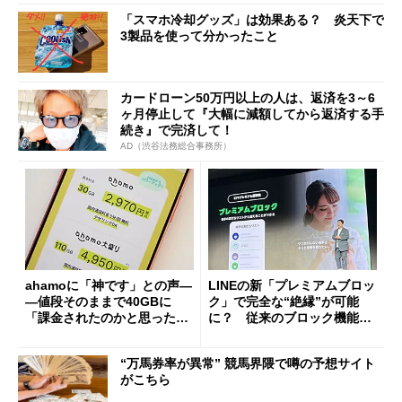
「スマホ冷却グッズ」は効果ある？ 炎天下で
3製品を使って分かったこと
カードローン50万円以上の人は、返済を3～6
ヶ月停止して『大幅に減額してから返済する手
続き』で完済して！
AD（渋谷法務総合事務所）
ahamoに「神です」との声―
LINEの新「プレミアムブロッ
―値段そのままで40GBに
ク」で完全な“絶縁”が可能
「課金されたのかと思った」
に？ 従来のブロック機能と
と戸惑いも
の決定的な違い
“万馬券率が異常” 競馬界隈で噂の予想サイト
がこちら