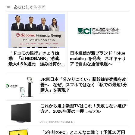
あなたにオススメ
「ドコモの銀行」きょう始
日本通信が新ブランド「blue
動 「d NEOBANK」消滅、
mobile」を発表 ネオキャリ
最大4.5％還元 強みは何か解
アで自由な通信環境へ
説
JR東日本「分かりにくい」新幹線券売機を改
善へ なぜ、スマホではなく「駅での最短1分
購入」を実現？
これから選ぶ新型TVはこれ！失敗しない選び
方と、2026年夏の一押しモデル
AD（ITmedia PC USER）
「5年前のPC」とこんなに違う！予算10万円