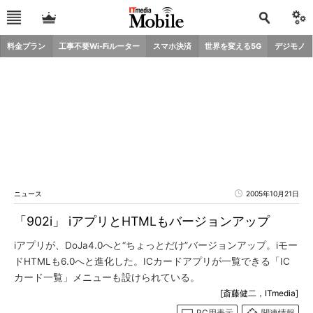
料金プラン
工事不要Wi-Fiルーター
スマホ決済
世界を変える5G
デジモノ
ニュース
2005年10月21日
「902i」 iアプリとHTMLもバージョンアップ
iアプリが、DoJa4.0へと“ちょっとだけ”バージョンアップ。iモー
ドHTMLも6.0へと進化した。ICカードアプリが一覧できる「IC
カード一覧」メニューも設けられている。
[斎藤健二，ITmedia]
PC用表示
関連情報