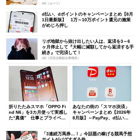
AD（ルーツ）
d払い、dポイントのキャンペーンまとめ【8月
1日最新版】 1万～10万ポイント還元の施策
がめじろ押し
リボ地獄から抜け出したい人は、返済を3～6
ヶ月停止して『大幅に減額してから返済する手
続き』で完済して！
AD（渋谷法務総合事務所）
折りたたみスマホ「OPPO Fi
あなたの街の「スマホ決済」
nd N6」を3カ月使って実感し
キャンペーンまとめ【2026年
た“真価” 仕事とプライベー
8月版】～PayPay、d払い、a
トで大活躍
u PAY、楽天ペイ
「3連続万馬券…！」今話題の稼げる競馬予想
サイトがバグすぎる件