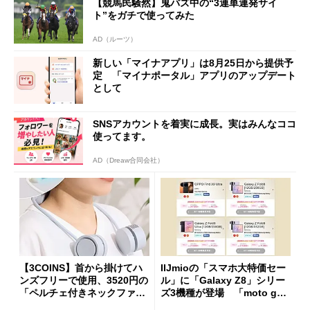
【競馬民騒然】鬼バズ中の“3連単連発サイ
ト”をガチで使ってみた
AD（ルーツ）
新しい「マイナアプリ」は8月25日から提供予
定 「マイナポータル」アプリのアップデート
として
SNSアカウントを着実に成長。実はみんなココ
使ってます。
AD（Dreaw合同会社）
【3COINS】首から掛けてハ
IIJmioの「スマホ大特価セー
ンズフリーで使用、3520円の
ル」に「Galaxy Z8」シリー
「ペルチェ付きネックファ
ズ3機種が登場 「moto g37
ン」
j」や「OPPO Find X9 Ultr