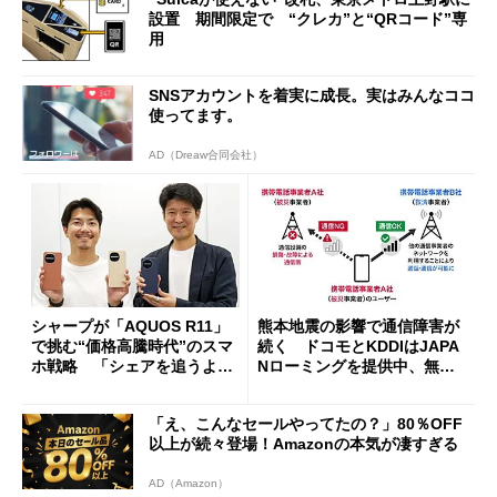
設置 期間限定で “クレカ”と“QRコード”専
用
SNSアカウントを着実に成長。実はみんなココ
使ってます。
AD（Dreaw合同会社）
シャープが「AQUOS R11」
熊本地震の影響で通信障害が
で挑む“価格高騰時代”のスマ
続く ドコモとKDDIはJAPA
ホ戦略 「シェアを追うより
Nローミングを提供中、無料
も既存ユーザーを大切に」
Wi-Fi「00000JAPAN」も開
放
「え、こんなセールやってたの？」80％OFF
以上が続々登場！Amazonの本気が凄すぎる
AD（Amazon）