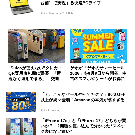
台前半で実現する快適PCライフ
AD（ITmedia PC USER）
“Suicaが使えない”クレカ・
ゲオが「ゲオのサマーセール
QR専用改札機に賛否 「問
2026」を8月8日から開催、中
題なく運用できる」「交通系I
古のスマホやゲームがお得に
Cの方がスムーズ」
「え、こんなセールやってたの？」80％OFF
以上が続々登場！Amazonの本気が凄すぎる
AD（Amazon）
「iPhone 17e」と「iPhone 17」どちらが買
いか？ 2機種を使い込んで分かった“スペッ
ク表にない違い”