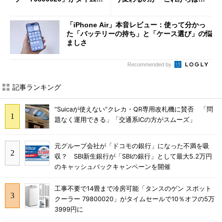
ールで10％オフの5万3999円
「dカード」の利用が得策？
に
「iPhone Air」本音レビュー：使って分かっ
た「バッテリーの持ち」と「ケース選び」の悩
ましさ
Recommended by
記事ランキング
“Suicaが使えない”クレカ・QR専用改札機に賛否 「問
題なく運用できる」「交通系ICの方がスムーズ」
元グループ会社が「ドコモの銀行」になった不満を吸
収？ SBI新生銀行が「SBIの銀行」として最大5.2万円
のキャッシュバックキャンペーンを開催
工事不要で14畳まで冷房可能「タンスのゲン スポット
クーラー 79800020」がタイムセールで10％オフの5万
3999円に