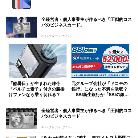
全経営者・個人事業主が作るべき「圧倒的コス
パのビジネスカード」
AD（クレディセゾン）
「酷暑日」が生まれた昨今
元グループ会社が「ドコモの
「ペルチェ素子」付きの腰掛
銀行」になった不満を吸収？
けファンなら乗り切れる？
SBI新生銀行が「SBIの銀
行」として最大5.2万円のキャ
ッシュバックキャンペーンを
全経営者・個人事業主が作るべき「圧倒的コス
開催
パのビジネスカード」
AD（クレディセゾン）
“Suicaが使えない”改札、東京メトロ上野駅に