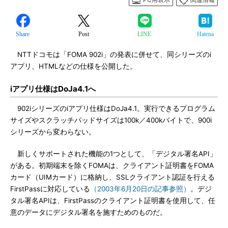
Share
Post
LINE
Hatena
NTTドコモは「FOMA 902i」の発表に併せて、同シリーズのi
アプリ、HTMLなどの仕様を公開した。
iアプリ仕様はDoJa4.1へ
902iシリーズのiアプリ仕様はDoJa4.1。実行できるプログラム
サイズやスクラッチパッドサイズは100k／400kバイトで、900i
シリーズから変わらない。
新しくサポートされた機能の1つとして、「デジタル署名API」
がある。初期端末を除くFOMAは、クライアント証明書をFOMA
カード（UIMカード）に格納し、SSLクライアント認証を行える
FirstPassに対応している
（2003年6月20日の記事参照）
。デジ
タル署名APIは、FirstPassのクライアント証明書を使用して、任
意のデータにデジタル署名を施すためのものだ。