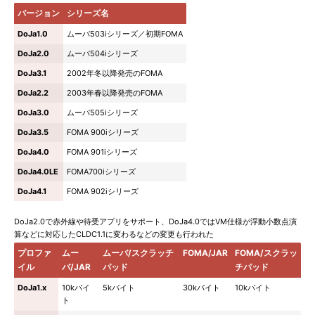
バージョン
シリーズ名
DoJa1.0
ムーバ503iシリーズ／初期FOMA
DoJa2.0
ムーバ504iシリーズ
DoJa3.1
2002年冬以降発売のFOMA
DoJa2.2
2003年春以降発売のFOMA
DoJa3.0
ムーバ505iシリーズ
DoJa3.5
FOMA 900iシリーズ
DoJa4.0
FOMA 901iシリーズ
DoJa4.0LE
FOMA700iシリーズ
DoJa4.1
FOMA 902iシリーズ
DoJa2.0で赤外線や待受アプリをサポート、DoJa4.0ではVM仕様が浮動小数点演
算などに対応したCLDC1.1に変わるなどの変更も行われた
プロファ
ムー
ムーバ/スクラッチ
FOMA/JAR
FOMA/スクラッ
イル
バ/JAR
パッド
チパッド
DoJa1.x
10kバイ
5kバイト
30kバイト
10kバイト
ト