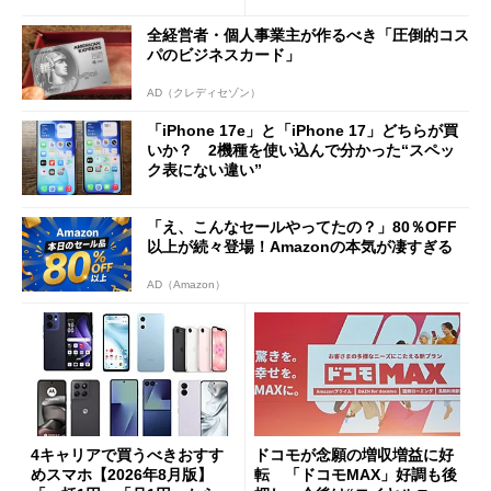
全経営者・個人事業主が作るべき「圧倒的コス
パのビジネスカード」
AD（クレディセゾン）
「iPhone 17e」と「iPhone 17」どちらが買
いか？ 2機種を使い込んで分かった“スペッ
ク表にない違い”
「え、こんなセールやってたの？」80％OFF
以上が続々登場！Amazonの本気が凄すぎる
AD（Amazon）
4キャリアで買うべきおすす
ドコモが念願の増収増益に好
めスマホ【2026年8月版】
転 「ドコモMAX」好調も後