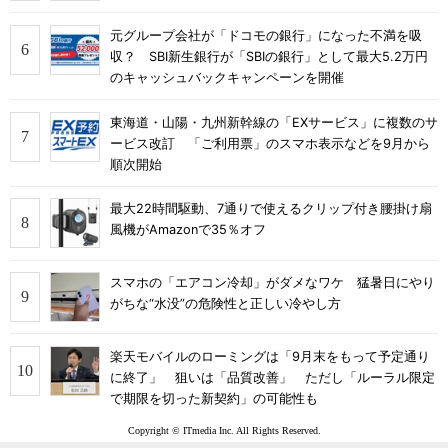
元グループ会社が「ドコモの銀行」になった不満を吸
収？ SBI新生銀行が「SBIの銀行」として最大5.2万円
のキャッシュバックキャンペーンを開催
東海道・山陽・九州新幹線の「EXサービス」に複数のサ
ービス改訂 「ご利用票」のスマホ表示などを9月から
順次開始
最大22時間駆動、7通りで使えるクリップ付き腰掛け扇
風機がAmazonで35％オフ
スマホの「エアコン冷却」がダメなワケ 猛暑日にやり
がちな“水没”の危険性と正しい冷やし方
楽天モバイルのローミングは「9月末をもって予定通り
に終了」 狙いは「品質改善」 ただし「ルーラル限定
で期限を切った新契約」の可能性も
Copyright © ITmedia Inc. All Rights Reserved.