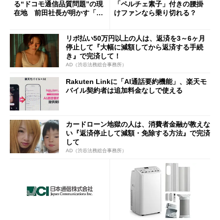
る“ドコモ通信品質問題”の現
「ペルチェ素子」付きの腰掛
在地 前田社長が明かす「道
けファンなら乗り切れる？
半ば」の詳細解説
リボ払い50万円以上の人は、返済を3～6ヶ月
停止して『大幅に減額してから返済する手続
き』で完済して！
AD（渋谷法務総合事務所）
Rakuten Linkに「AI通話要約機能」、楽天モ
バイル契約者は追加料金なしで使える
カードローン地獄の人は、消費者金融が教えな
い『返済停止して減額・免除する方法』で完済
して
AD（渋谷法務総合事務所）