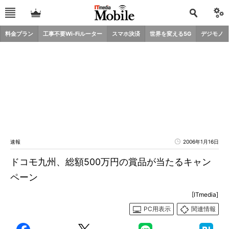
料金プラン
工事不要Wi-Fiルーター
スマホ決済
世界を変える5G
デジモノ
速報
2006年1月16日
ドコモ九州、総額500万円の賞品が当たるキャン
ペーン
[ITmedia]
PC用表示
関連情報