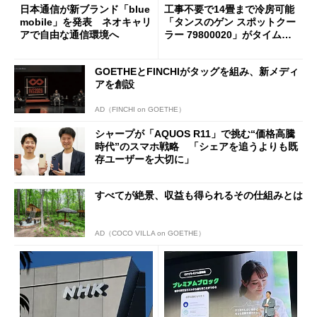
日本通信が新ブランド「blue
工事不要で14畳まで冷房可能
mobile」を発表 ネオキャリ
「タンスのゲン スポットクー
アで自由な通信環境へ
ラー 79800020」がタイムセ
ールで10％オフの5万3999円
に
GOETHEとFINCHIがタッグを組み、新メディ
アを創設
AD（FINCHI on GOETHE）
シャープが「AQUOS R11」で挑む“価格高騰
時代”のスマホ戦略 「シェアを追うよりも既
存ユーザーを大切に」
すべてが絶景、収益も得られるその仕組みとは
AD（COCO VILLA on GOETHE）