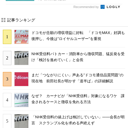
Recommended by
記事ランキング
ドコモが念願の増収増益に好転 「ドコモMAX」好調も
後押し、今後は“ロイヤルユーザー”を重視
NHK受信料パトカー・消防車から徴収問題、猛反発を受
け「検討を進めていく」と会長
まだ「つながりにくい」声ある“ドコモ通信品質問題”の
現在地 前田社長が明かす「道半ば」の詳細解説
なぜ？ カーナビが「NHK受信料」対象になるワケ 課
金されるケースと徴収を免れる方法
「NHK受信料の値上げは検討していない」――会長が明
言 スクランブル化を求める声絶えず