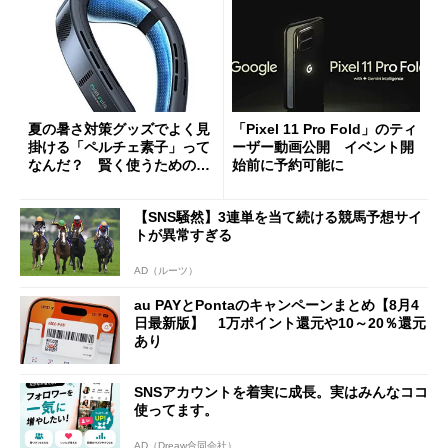
夏の暑さ対策グッズでよく見
「Pixel 11 Pro Fold」のティ
掛ける「ペルチェ素子」って
ーザー動画公開 イベント開
なんだ？ 賢く使うための注
始前に予約可能に
意点も
【SNS騒然】3連単を当て続ける競馬予想サイ
トが異常すぎる
AD（ルーツ）
au PAYとPontaのキャンペーンまとめ【8月4
日最新版】 1万ポイント還元や10～20％還元
あり
SNSアカウントを着実に成長。実はみんなココ
使ってます。
AD（Dreaw合同会社）