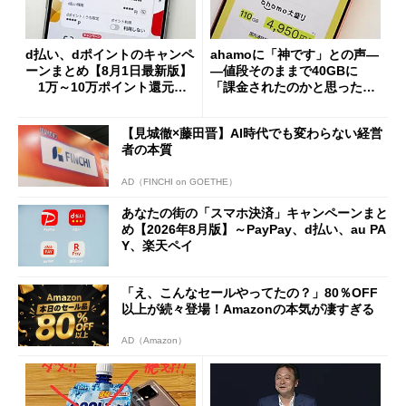
d払い、dポイントのキャンペ
ahamoに「神です」との声―
ーンまとめ【8月1日最新版】
―値段そのままで40GBに
1万～10万ポイント還元の
「課金されたのかと思った」
施策がめじろ押し
と戸惑いも
【見城徹×藤田晋】AI時代でも変わらない経営
者の本質
AD（FINCHI on GOETHE）
あなたの街の「スマホ決済」キャンペーンまと
め【2026年8月版】～PayPay、d払い、au PA
Y、楽天ペイ
「え、こんなセールやってたの？」80％OFF
以上が続々登場！Amazonの本気が凄すぎる
AD（Amazon）