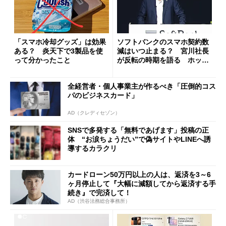
「スマホ冷却グッズ」は効果
ソフトバンクのスマホ契約数
ある？ 炎天下で3製品を使
減はいつ止まる？ 宮川社長
って分かったこと
が反転の時期を語る ホッピ
ング対策は「真剣にやりすぎ
た」
全経営者・個人事業主が作るべき「圧倒的コス
パのビジネスカード」
AD（クレディセゾン）
SNSで多発する「無料であげます」投稿の正
体 “お涙ちょうだい”で偽サイトやLINEへ誘
導するカラクリ
カードローン50万円以上の人は、返済を3～6
ヶ月停止して『大幅に減額してから返済する手
続き』で完済して！
AD（渋谷法務総合事務所）