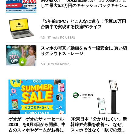
満を吸収？ SBI新生銀行が「SBIの銀行」と
して最大5.2万円のキャッシュバックキャンペ
ーンを開催
「5年前のPC」とこんなに違う！予算10万円
台前半で実現する快適PCライフ
AD（ITmedia PC USER）
スマホの写真／動画をもう一段安全に 買い切
りクラウドストレージ
AD（ITmedia Mobile）
ゲオが「ゲオのサマーセール
JR東日本「分かりにくい」新
2026」を8月8日から開催、中
幹線券売機を改善へ なぜ、
古のスマホやゲームがお得に
スマホではなく「駅での最短
1分購入」を実現？