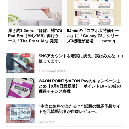
厚さ約1.2mm、“ほぼ、裸”のi
IIJmioの「スマホ大特価セー
Pad Pro（M4／M5）向けケ
ル」に「Galaxy Z8」シリー
ース「The Frost Air」発売
ズ3機種が登場 「moto g37
ケースフィニットから
j」や「OPPO Find X9 Ultr
a」も
SNSアカウントを着実に成長。実はみんなココ
使ってます。
AD（Dreaw合同会社）
WAON POINTやAEON Payのキャンペーンま
とめ【8月6日最新版】 ポイント10～20倍の
獲得チャンス多数
"本当に無料で当たる？" 話題の競馬予想サイ
トを元競馬記者が自腹レビュー。
AD（ルーツ）