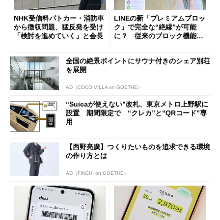
NHK受信料パトカー・消防車
LINEの新「プレミアムブロッ
から徴収問題、猛反発を受け
ク」で完全な“絶縁”が可能
「検討を進めていく」と会長
に？ 従来のブロック機能と
の決定的な違い
全国の絶景ポイントにサウナ付きのシェア別荘
を展開
AD（COCO VILLA on GOETHE）
“Suicaが使えない”改札、東京メトロ上野駅に
設置 期間限定で “クレカ”と“QRコード”専
用
【西野亮廣】つくりたいものを追求できる環境
の作り方とは
AD（FINCHI on GOETHE）