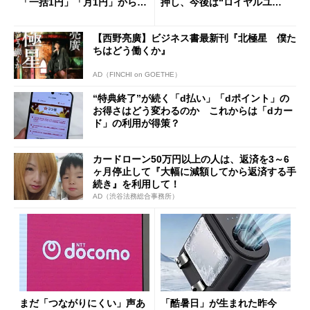
「一括1円」「月1円」からお
押し、今後は“ロイヤルユー
得なiPhone／Pixel／Galaxy
ザー”を重視
まで
【西野亮廣】ビジネス書最新刊『北極星 僕た
ちはどう働くか』
AD（FINCHI on GOETHE）
“特典終了”が続く「d払い」「dポイント」の
お得さはどう変わるのか これからは「dカー
ド」の利用が得策？
カードローン50万円以上の人は、返済を3～6
ヶ月停止して『大幅に減額してから返済する手
続き』を利用して！
AD（渋谷法務総合事務所）
まだ「つながりにくい」声あ
「酷暑日」が生まれた昨今