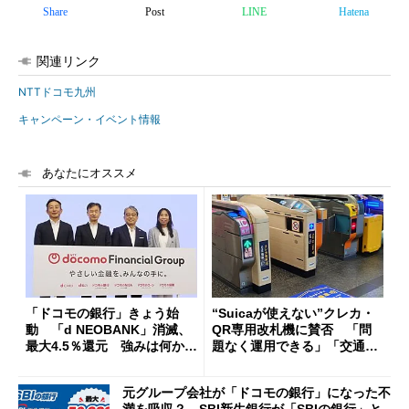
Share
Post
LINE
Hatena
関連リンク
NTTドコモ九州
キャンペーン・イベント情報
あなたにオススメ
「ドコモの銀行」きょう始
“Suicaが使えない”クレカ・
動 「d NEOBANK」消滅、
QR専用改札機に賛否 「問
最大4.5％還元 強みは何か解
題なく運用できる」「交通系I
説
Cの方がスムーズ」
元グループ会社が「ドコモの銀行」になった不