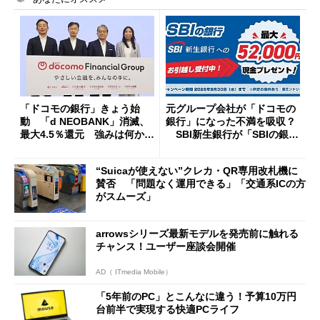
「ドコモの銀行」きょう始
元グループ会社が「ドコモの
動 「d NEOBANK」消滅、
銀行」になった不満を吸収？
最大4.5％還元 強みは何か解
SBI新生銀行が「SBIの銀
説
行」として最大5.2万円のキャ
ッシュバックキャンペーンを
“Suicaが使えない”クレカ・QR専用改札機に
開催
賛否 「問題なく運用できる」「交通系ICの方
がスムーズ」
arrowsシリーズ最新モデルを発売前に触れる
チャンス！ユーザー座談会開催
AD（ ITmedia Mobile）
「5年前のPC」とこんなに違う！予算10万円
台前半で実現する快適PCライフ