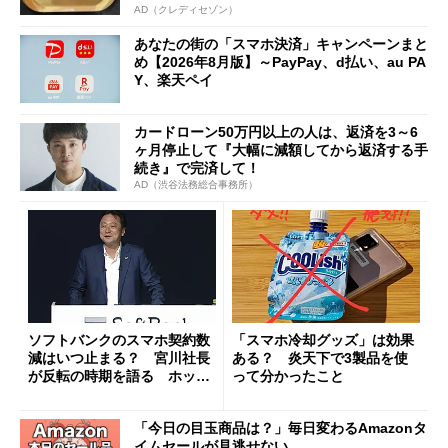
AD（クレディセゾン）
あなたの街の「スマホ決済」キャンペーンまと
め【2026年8月版】～PayPay、d払い、au PA
Y、楽天ペイ
カードローン50万円以上の人は、返済を3～6
ヶ月停止して『大幅に減額してから返済する手
続き』で完済して！
AD（渋谷法務総合事務所）
ソフトバンクのスマホ契約数
「スマホ冷却グッズ」は効果
減はいつ止まる？ 宮川社長
ある？ 炎天下で3製品を使
が反転の時期を語る ホッピ
って分かったこと
ング対策は「真剣にやりすぎ
た」
「今日の目玉商品は？」毎日変わるAmazonタ
イムセールが見逃せない