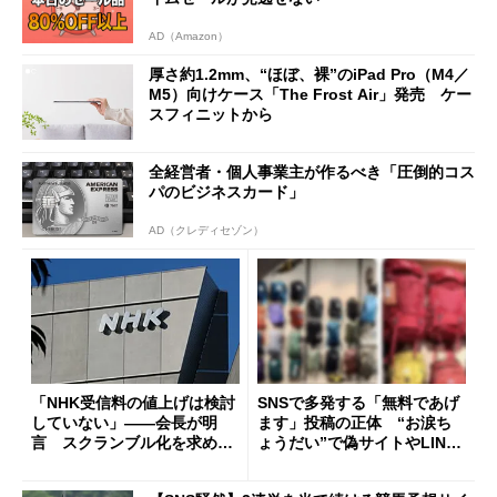
AD（Amazon）
厚さ約1.2mm、“ほぼ、裸”のiPad Pro（M4／
M5）向けケース「The Frost Air」発売 ケー
スフィニットから
全経営者・個人事業主が作るべき「圧倒的コス
パのビジネスカード」
AD（クレディセゾン）
「NHK受信料の値上げは検討
SNSで多発する「無料であげ
していない」――会長が明
ます」投稿の正体 “お涙ち
言 スクランブル化を求める
ょうだい”で偽サイトやLINE
声絶えず
へ誘導するカラクリ