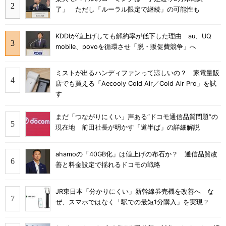
了」 ただし「ルーラル限定で継続」の可能性も
KDDIが値上げしても解約率が低下した理由 au、UQ
mobile、povoを循環させ「脱・販促費競争」へ
ミストが出るハンディファンって涼しいの？ 家電量販
店でも買える「Aecooly Cold Air／Cold Air Pro」を試
す
まだ「つながりにくい」声ある“ドコモ通信品質問題”の
現在地 前田社長が明かす「道半ば」の詳細解説
ahamoの「40GB化」は値上げの布石か？ 通信品質改
善と料金設定で揺れるドコモの戦略
JR東日本「分かりにくい」新幹線券売機を改善へ な
ぜ、スマホではなく「駅での最短1分購入」を実現？