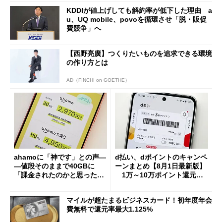
KDDIが値上げしても解約率が低下した理由 a
u、UQ mobile、povoを循環させ「脱・販促
費競争」へ
【西野亮廣】つくりたいものを追求できる環境
の作り方とは
AD（FINCHI on GOETHE）
ahamoに「神です」との声―
d払い、dポイントのキャンペ
―値段そのままで40GBに
ーンまとめ【8月1日最新版】
「課金されたのかと思った」
1万～10万ポイント還元の
と戸惑いも
施策がめじろ押し
マイルが超たまるビジネスカード！初年度年会
費無料で還元率最大1.125%