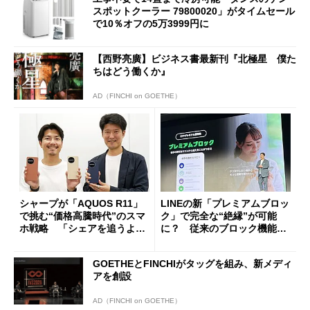
スポットクーラー 79800020」がタイムセール
で10％オフの5万3999円に
【西野亮廣】ビジネス書最新刊『北極星 僕た
ちはどう働くか』
AD（FINCHI on GOETHE）
シャープが「AQUOS R11」
LINEの新「プレミアムブロッ
で挑む“価格高騰時代”のスマ
ク」で完全な“絶縁”が可能
ホ戦略 「シェアを追うより
に？ 従来のブロック機能と
も既存ユーザーを大切に」
の決定的な違い
GOETHEとFINCHIがタッグを組み、新メディ
アを創設
AD（FINCHI on GOETHE）