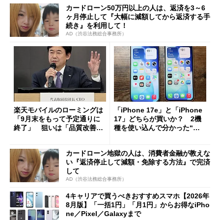
カードローン50万円以上の人は、返済を3～6
ヶ月停止して『大幅に減額してから返済する手
続き』を利用して！
AD（渋谷法務総合事務所）
楽天モバイルのローミングは
「iPhone 17e」と「iPhone
「9月末をもって予定通りに
17」どちらが買いか？ 2機
終了」 狙いは「品質改善」
種を使い込んで分かった“ス
ただし「ルーラル限定で期
ペック表にない違い”
限を切った新契約」の可能性
カードローン地獄の人は、消費者金融が教えな
も
い『返済停止して減額・免除する方法』で完済
して
AD（渋谷法務総合事務所）
4キャリアで買うべきおすすめスマホ【2026年
8月版】「一括1円」「月1円」からお得なiPho
ne／Pixel／Galaxyまで