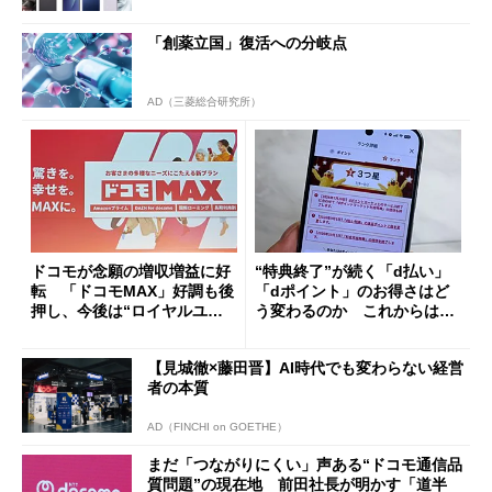
「創薬立国」復活への分岐点
AD（三菱総合研究所）
ドコモが念願の増収増益に好
“特典終了”が続く「d払い」
転 「ドコモMAX」好調も後
「dポイント」のお得さはど
押し、今後は“ロイヤルユー
う変わるのか これからは
ザー”を重視
「dカード」の利用が得策？
【見城徹×藤田晋】AI時代でも変わらない経営
者の本質
AD（FINCHI on GOETHE）
まだ「つながりにくい」声ある“ドコモ通信品
質問題”の現在地 前田社長が明かす「道半