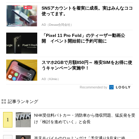
a」も
SNSアカウントを着実に成長。実はみんなココ
使ってます。
AD（Dreaw合同会社）
「Pixel 11 Pro Fold」のティーザー動画公
開 イベント開始前に予約可能に
スマホ2GBで月額850円～ 格安SIMをお得に使
うキャンペーン実施中！
AD（IIJmio）
Recommended by
記事ランキング
NHK受信料パトカー・消防車から徴収問題、猛反発を受
け「検討を進めていく」と会長
楽天モバイルのローミングは「予定通り9月末に終