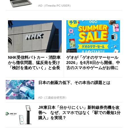
AD（ITmedia PC USER）
NHK受信料パトカー・消防車
ゲオが「ゲオのサマーセール
から徴収問題、猛反発を受け
2026」を8月8日から開催、中
「検討を進めていく」と会長
古のスマホやゲームがお得に
日本の創薬力低下、その本当の課題とは
AD（三菱総合研究所）
JR東日本「分かりにくい」新幹線券売機を改
善へ なぜ、スマホではなく「駅での最短1分
購入」を実現？