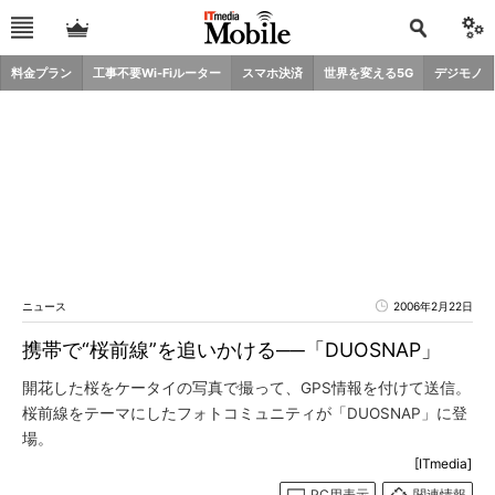
料金プラン
工事不要Wi-Fiルーター
スマホ決済
世界を変える5G
デジモノ
ニュース
2006年2月22日
携帯で“桜前線”を追いかける──「DUOSNAP」
開花した桜をケータイの写真で撮って、GPS情報を付けて送信。
桜前線をテーマにしたフォトコミュニティが「DUOSNAP」に登
場。
[ITmedia]
PC用表示
関連情報