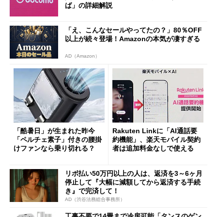
ば」の詳細解説
「え、こんなセールやってたの？」80％OFF
以上が続々登場！Amazonの本気が凄すぎる
AD（Amazon）
「酷暑日」が生まれた昨今
Rakuten Linkに「AI通話要
「ペルチェ素子」付きの腰掛
約機能」、楽天モバイル契約
けファンなら乗り切れる？
者は追加料金なしで使える
リボ払い50万円以上の人は、返済を3～6ヶ月
停止して『大幅に減額してから返済する手続
き』で完済して！
AD（渋谷法務総合事務所）
工事不要で14畳まで冷房可能「タンスのゲン