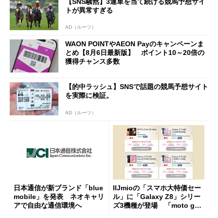
【SNS騒然】3連単を当て続ける競馬予想サイ
トが異常すぎる
AD（ルーツ）
WAON POINTやAEON Payのキャンペーンま
とめ【8月6日最新版】 ポイント10～20倍の
獲得チャンス多数
【的中ラッシュ】SNSで話題の競馬予想サイト
を実際に検証。
AD（ルーツ）
日本通信が新ブランド「blue
IIJmioの「スマホ大特価セー
mobile」を発表 ネオキャリ
ル」に「Galaxy Z8」シリー
アで自由な通信環境へ
ズ3機種が登場 「moto g37
j」や「OPPO Find X9 Ultr