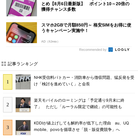
とめ【8月6日最新版】 ポイント10～20倍の
獲得チャンス多数
スマホ2GBで月額850円～ 格安SIMをお得に使
うキャンペーン実施中！
AD（IIJmio）
Recommended by
記事ランキング
NHK受信料パトカー・消防車から徴収問題、猛反発を受
け「検討を進めていく」と会長
楽天モバイルのローミングは「予定通り9月末に終
了」 ただし「ルーラル限定で継続」の可能性も
KDDIが値上げしても解約率が低下した理由 au、UQ
mobile、povoを循環させ「脱・販促費競争」へ