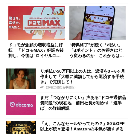
ドコモが念願の増収増益に好
“特典終了”が続く「d払い」
転 「ドコモMAX」好調も後
「dポイント」のお得さはど
押し、今後は“ロイヤルユー
う変わるのか これからは
ザー”を重視
「dカード」の利用が得策？
リボ払い50万円以上の人は、返済を3～6ヶ月
停止して『大幅に減額してから返済する手続
き』で完済して！
AD（渋谷法務総合事務所）
まだ「つながりにくい」声ある“ドコモ通信品
質問題”の現在地 前田社長が明かす「道半
ば」の詳細解説
「え、こんなセールやってたの？」80％OFF
以上が続々登場！Amazonの本気が凄すぎる