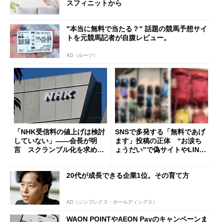
スフィニットから
"本当に無料で当たる？" 話題の競馬予想サイ
トを元競馬記者が自腹レビュー。
AD（ルーツ）
「NHK受信料の値上げは検討
SNSで多発する「無料であげ
していない」――会長が明
ます」投稿の正体 “お涙ち
言 スクランブル化を求める
ょうだい”で偽サイトやLINE
声絶えず
へ誘導するカラクリ
20代が成長できる企業1位。その育て方
AD（シンプレクス・ホールディングス）
WAON POINTやAEON Payのキャンペーンま