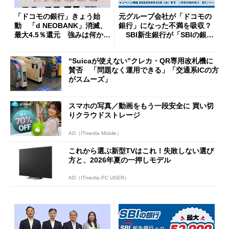
「ドコモの銀行」きょう始
元グループ会社が「ドコモの
動 「d NEOBANK」消滅、
銀行」になった不満を吸収？
最大4.5％還元 強みは何か解
SBI新生銀行が「SBIの銀
説
行」として最大5.2万円のキャ
ッシュバックキャンペーンを
“Suicaが使えない”クレカ・QR専用改札機に
開催
賛否 「問題なく運用できる」「交通系ICの方
がスムーズ」
スマホの写真／動画をもう一段安全に 買い切
りクラウドストレージ
AD（ITmedia Mobile）
これから選ぶ新型TVはこれ！失敗しない選び
方と、2026年夏の一押しモデル
AD（ITmedia PC USER）