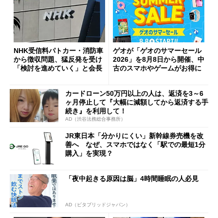
NHK受信料パトカー・消防車
ゲオが「ゲオのサマーセール
から徴収問題、猛反発を受け
2026」を8月8日から開催、中
「検討を進めていく」と会長
古のスマホやゲームがお得に
カードローン50万円以上の人は、返済を3～6
ヶ月停止して『大幅に減額してから返済する手
続き』を利用して！
AD（渋谷法務総合事務所）
JR東日本「分かりにくい」新幹線券売機を改
善へ なぜ、スマホではなく「駅での最短1分
購入」を実現？
「夜中起きる原因は脳」4時間睡眠の人必見
AD（ビタブリッドジャパン）