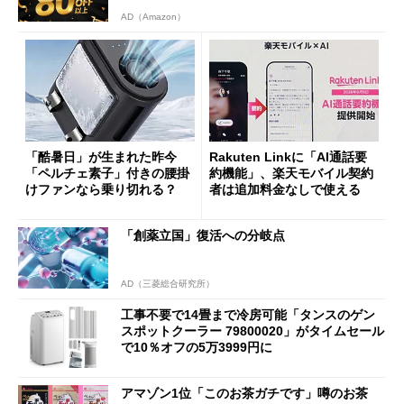
AD（Amazon）
「酷暑日」が生まれた昨今
Rakuten Linkに「AI通話要
「ペルチェ素子」付きの腰掛
約機能」、楽天モバイル契約
けファンなら乗り切れる？
者は追加料金なしで使える
「創薬立国」復活への分岐点
AD（三菱総合研究所）
工事不要で14畳まで冷房可能「タンスのゲン
スポットクーラー 79800020」がタイムセール
で10％オフの5万3999円に
アマゾン1位「このお茶ガチです」噂のお茶