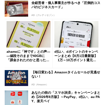
全経営者・個人事業主が作るべき「圧倒的コス
パのビジネスカード」
AD（クレディセゾン）
ahamoに「神です」との声―
d払い、dポイントのキャンペ
―値段そのままで40GBに
ーンまとめ【8月1日最新版】
「課金されたのかと思った」
1万～10万ポイント還元の
と戸惑いも
施策がめじろ押し
【毎日変わる】Amazonタイムセールが見逃せ
ない！
AD（Amazon）
あなたの街の「スマホ決済」キャンペーンまと
め【2026年8月版】～PayPay、d払い、au PA
Y、楽天ペイ