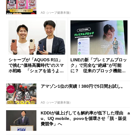
AD（ハーブ健康本舗）
シャープが「AQUOS R11」
LINEの新「プレミアムブロッ
で挑む“価格高騰時代”のスマ
ク」で完全な“絶縁”が可能
ホ戦略 「シェアを追うより
に？ 従来のブロック機能と
も既存ユーザーを大切に」
の決定的な違い
アマゾン1位の実績！380円で5日間お試し。
AD（ハーブ健康本舗）
KDDIが値上げしても解約率が低下した理由 a
u、UQ mobile、povoを循環させ「脱・販促
費競争」へ