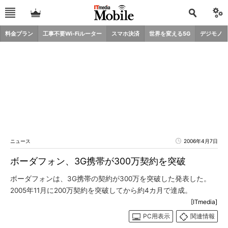
料金プラン
工事不要Wi-Fiルーター
スマホ決済
世界を変える5G
デジモノ
ニュース
2006年4月7日
ボーダフォン、3G携帯が300万契約を突破
ボーダフォンは、3G携帯の契約が300万を突破した発表した。
2005年11月に200万契約を突破してから約4カ月で達成。
[ITmedia]
PC用表示
関連情報