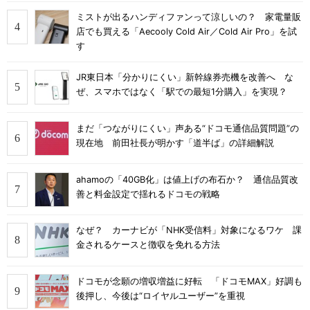
ミストが出るハンディファンって涼しいの？ 家電量販
店でも買える「Aecooly Cold Air／Cold Air Pro」を試
す
JR東日本「分かりにくい」新幹線券売機を改善へ な
ぜ、スマホではなく「駅での最短1分購入」を実現？
まだ「つながりにくい」声ある“ドコモ通信品質問題”の
現在地 前田社長が明かす「道半ば」の詳細解説
ahamoの「40GB化」は値上げの布石か？ 通信品質改
善と料金設定で揺れるドコモの戦略
なぜ？ カーナビが「NHK受信料」対象になるワケ 課
金されるケースと徴収を免れる方法
ドコモが念願の増収増益に好転 「ドコモMAX」好調も
後押し、今後は“ロイヤルユーザー”を重視