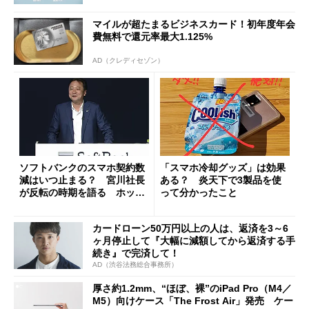
マイルが超たまるビジネスカード！初年度年会
費無料で還元率最大1.125%
AD（クレディセゾン）
ソフトバンクのスマホ契約数
「スマホ冷却グッズ」は効果
減はいつ止まる？ 宮川社長
ある？ 炎天下で3製品を使
が反転の時期を語る ホッピ
って分かったこと
ング対策は「真剣にやりすぎ
た」
カードローン50万円以上の人は、返済を3～6
ヶ月停止して『大幅に減額してから返済する手
続き』で完済して！
AD（渋谷法務総合事務所）
厚さ約1.2mm、“ほぼ、裸”のiPad Pro（M4／
M5）向けケース「The Frost Air」発売 ケー