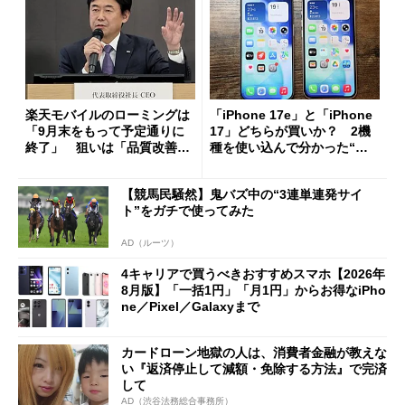
楽天モバイルのローミングは
「iPhone 17e」と「iPhone
「9月末をもって予定通りに
17」どちらが買いか？ 2機
終了」 狙いは「品質改善」
種を使い込んで分かった“ス
ただし「ルーラル限定で期
ペック表にない違い”
限を切った新契約」の可能性
【競馬民騒然】鬼バズ中の“3連単連発サイ
も
ト”をガチで使ってみた
AD（ルーツ）
4キャリアで買うべきおすすめスマホ【2026年
8月版】「一括1円」「月1円」からお得なiPho
ne／Pixel／Galaxyまで
カードローン地獄の人は、消費者金融が教えな
い『返済停止して減額・免除する方法』で完済
して
AD（渋谷法務総合事務所）