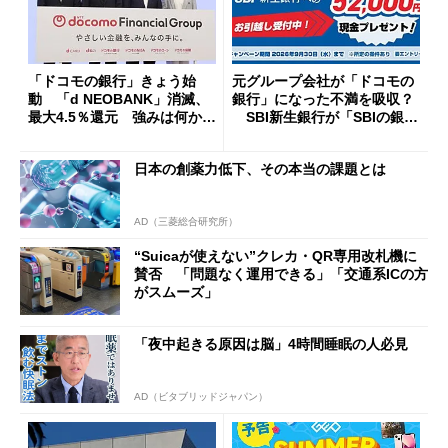
「ドコモの銀行」きょう始
元グループ会社が「ドコモの
動 「d NEOBANK」消滅、
銀行」になった不満を吸収？
最大4.5％還元 強みは何か解
SBI新生銀行が「SBIの銀
説
行」として最大5.2万円のキャ
ッシュバックキャンペーンを
日本の創薬力低下、その本当の課題とは
開催
AD（三菱総合研究所）
“Suicaが使えない”クレカ・QR専用改札機に
賛否 「問題なく運用できる」「交通系ICの方
がスムーズ」
「夜中起きる原因は脳」4時間睡眠の人必見
AD（ビタブリッドジャパン）