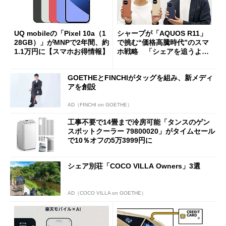
UQ mobileの「Pixel 10a（1
シャープが「AQUOS R11」
28GB）」がMNPで2年間、約
で挑む“価格高騰時代”のスマ
1.1万円に【スマホお得情報】
ホ戦略 「シェアを追うより
も既存ユーザーを大切に」
GOETHEとFINCHIがタッグを組み、新メディ
アを創設
AD（FINCHI on GOETHE）
工事不要で14畳まで冷房可能「タンスのゲン
スポットクーラー 79800020」がタイムセール
で10％オフの5万3999円に
シェア別荘「COCO VILLA Owners」3選
AD（COCO VILLA on GOETHE）