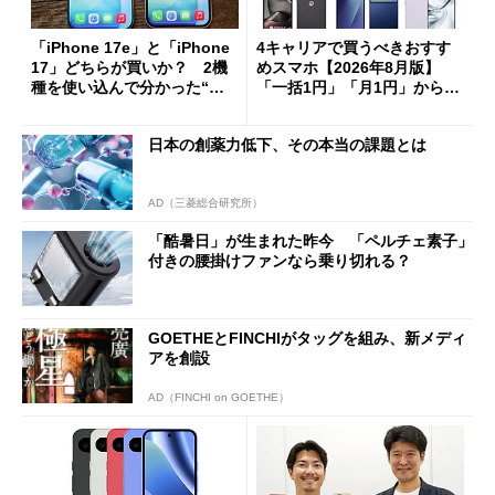
「iPhone 17e」と「iPhone
4キャリアで買うべきおすす
17」どちらが買いか？ 2機
めスマホ【2026年8月版】
種を使い込んで分かった“ス
「一括1円」「月1円」からお
ペック表にない違い”
得なiPhone／Pixel／Galaxy
まで
日本の創薬力低下、その本当の課題とは
AD（三菱総合研究所）
「酷暑日」が生まれた昨今 「ペルチェ素子」
付きの腰掛けファンなら乗り切れる？
GOETHEとFINCHIがタッグを組み、新メディ
アを創設
AD（FINCHI on GOETHE）