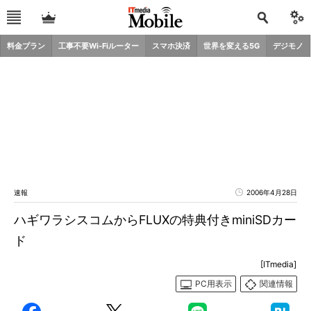
料金プラン
工事不要Wi-Fiルーター
スマホ決済
世界を変える5G
デジモノ
速報
2006年4月28日
ハギワラシスコムからFLUXの特典付きminiSDカー
ド
[ITmedia]
PC用表示
関連情報