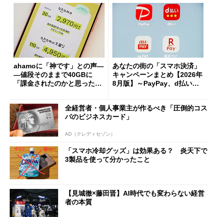
ahamoに「神です」との声―
あなたの街の「スマホ決済」
―値段そのままで40GBに
キャンペーンまとめ【2026年
「課金されたのかと思った」
8月版】～PayPay、d払い、a
と戸惑いも
u PAY、楽天ペイ
全経営者・個人事業主が作るべき「圧倒的コス
パのビジネスカード」
AD（クレディセゾン）
「スマホ冷却グッズ」は効果ある？ 炎天下で
3製品を使って分かったこと
【見城徹×藤田晋】AI時代でも変わらない経営
者の本質