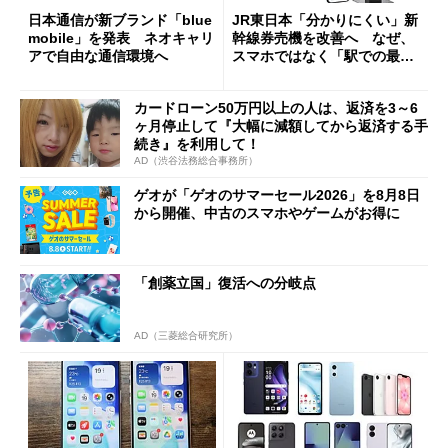
日本通信が新ブランド「blue
JR東日本「分かりにくい」新
mobile」を発表 ネオキャリ
幹線券売機を改善へ なぜ、
アで自由な通信環境へ
スマホではなく「駅での最短
1分購入」を実現？
カードローン50万円以上の人は、返済を3～6
ヶ月停止して『大幅に減額してから返済する手
続き』を利用して！
AD（渋谷法務総合事務所）
ゲオが「ゲオのサマーセール2026」を8月8日
から開催、中古のスマホやゲームがお得に
「創薬立国」復活への分岐点
AD（三菱総合研究所）