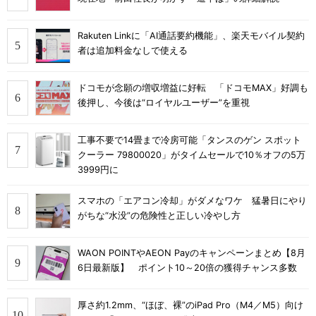
Rakuten Linkに「AI通話要約機能」、楽天モバイル契約
者は追加料金なしで使える
ドコモが念願の増収増益に好転 「ドコモMAX」好調も
後押し、今後は“ロイヤルユーザー”を重視
工事不要で14畳まで冷房可能「タンスのゲン スポット
クーラー 79800020」がタイムセールで10％オフの5万
3999円に
スマホの「エアコン冷却」がダメなワケ 猛暑日にやり
がちな“水没”の危険性と正しい冷やし方
WAON POINTやAEON Payのキャンペーンまとめ【8月
6日最新版】 ポイント10～20倍の獲得チャンス多数
厚さ約1.2mm、“ほぼ、裸”のiPad Pro（M4／M5）向け