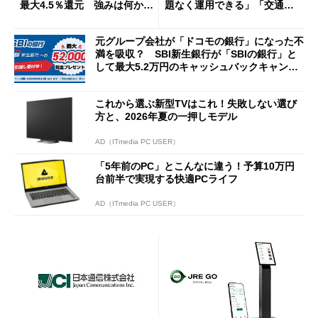
最大4.5％還元 強みは何か解
題なく運用できる」「交通系I
説
Cの方がスムーズ」
元グループ会社が「ドコモの銀行」になった不
満を吸収？ SBI新生銀行が「SBIの銀行」と
して最大5.2万円のキャッシュバックキャンペ
ーンを開催
これから選ぶ新型TVはこれ！失敗しない選び
方と、2026年夏の一押しモデル
AD（ITmedia PC USER）
「5年前のPC」とこんなに違う！予算10万円
台前半で実現する快適PCライフ
AD（ITmedia PC USER）