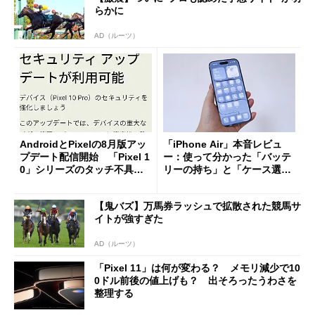
らかに
AD（ルーツ）
AndroidとPixelの8月版アッ
「iPhone Air」本音レビュ
プデート配信開始 「Pixel 1
ー：使って分かった「バッテ
0」シリーズのタッチ不具合
リーの持ち」と「ケース選
修正やGPU性能改善なども
び」の悩ましさ
【鬼バズ】万馬券ラッシュで拡散された競馬サ
イトが強すぎた
AD（ルーツ）
「Pixel 11」は何が変わる？ メモリ減少で10
0ドル前後の値上げも？ 出そろったうわさを
整理する