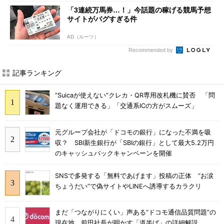
「3連続万馬券…！」今話題の稼げる競馬予想
サイトがバグすぎる件
AD（ルーツ）
Recommended by
記事ランキング
“Suicaが使えない”クレカ・QR専用改札機に賛否 「問
題なく運用できる」「交通系ICの方がスムーズ」
元グループ会社が「ドコモの銀行」になった不満を吸
収？ SBI新生銀行が「SBIの銀行」として最大5.2万円
のキャッシュバックキャンペーンを開催
SNSで多発する「無料であげます」投稿の正体 “お涙
ちょうだい”で偽サイトやLINEへ誘導するカラクリ
まだ「つながりにくい」声ある“ドコモ通信品質問題”の
現在地 前田社長が明かす「道半ば」の詳細解説