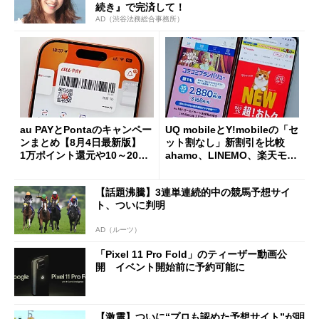
続き』で完済して！
AD（渋谷法務総合事務所）
au PAYとPontaのキャンペー
UQ mobileとY!mobileの「セ
ンまとめ【8月4日最新版】
ット割なし」新割引を比較
1万ポイント還元や10～20％
ahamo、LINEMO、楽天モバ
還元あり
イルよりもお得？
【話題沸騰】3連単連続的中の競馬予想サイ
ト、ついに判明
AD（ルーツ）
「Pixel 11 Pro Fold」のティーザー動画公
開 イベント開始前に予約可能に
【激震】ついに“プロも認めた予想サイト”が明