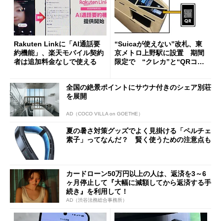
Rakuten Linkに「AI通話要
“Suicaが使えない”改札、東
約機能」、楽天モバイル契約
京メトロ上野駅に設置 期間
者は追加料金なしで使える
限定で “クレカ”と“QRコー
ド”専用
全国の絶景ポイントにサウナ付きのシェア別荘
を展開
AD（COCO VILLA on GOETHE）
夏の暑さ対策グッズでよく見掛ける「ペルチェ
素子」ってなんだ？ 賢く使うための注意点も
カードローン50万円以上の人は、返済を3～6
ヶ月停止して『大幅に減額してから返済する手
続き』を利用して！
AD（渋谷法務総合事務所）