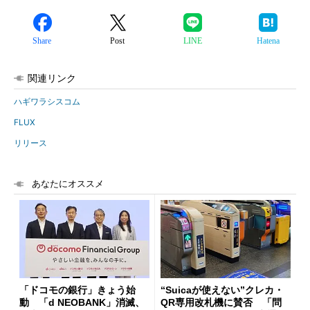
Share
Post
LINE
Hatena
関連リンク
ハギワラシスコム
FLUX
リリース
あなたにオススメ
「ドコモの銀行」きょう始
“Suicaが使えない”クレカ・
動 「d NEOBANK」消滅、
QR専用改札機に賛否 「問