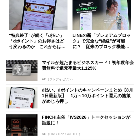
“特典終了”が続く「d払い」
LINEの新「プレミアムブロッ
「dポイント」のお得さはど
ク」で完全な“絶縁”が可能
う変わるのか これからは
に？ 従来のブロック機能と
「dカード」の利用が得策？
の決定的な違い
マイルが超たまるビジネスカード！初年度年会
費無料で還元率最大1.125%
AD（クレディセゾン）
d払い、dポイントのキャンペーンまとめ【8月
1日最新版】 1万～10万ポイント還元の施策
がめじろ押し
FINCHI主催「IVS2026」トークセッションが
話題に！
AD（FINCHI on GOETHE）