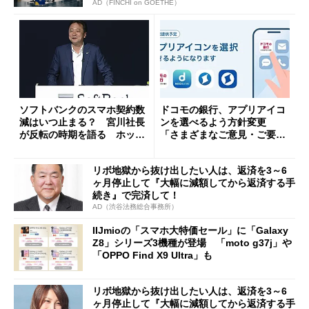
AD（FINCHI on GOETHE）
ソフトバンクのスマホ契約数
ドコモの銀行、アプリアイコ
減はいつ止まる？ 宮川社長
ンを選べるよう方針変更
が反転の時期を語る ホッピ
「さまざまなご意見・ご要望
ング対策は「真剣にやりすぎ
を踏まえ」
た」
リボ地獄から抜け出したい人は、返済を3～6
ヶ月停止して『大幅に減額してから返済する手
続き』で完済して！
AD（渋谷法務総合事務所）
IIJmioの「スマホ大特価セール」に「Galaxy
Z8」シリーズ3機種が登場 「moto g37j」や
「OPPO Find X9 Ultra」も
リボ地獄から抜け出したい人は、返済を3～6
ヶ月停止して『大幅に減額してから返済する手